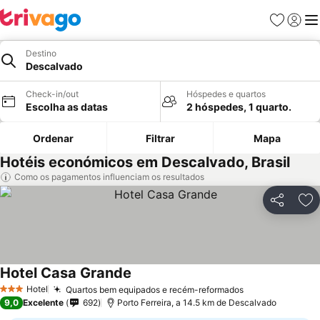
Favoritos
Iniciar
Me
Destino
Descalvado
Check-in/out
Hóspedes e quartos
Escolha as datas
2 hóspedes, 1 quarto.
Ordenar
Filtrar
Mapa
Hotéis económicos em Descalvado, Brasil
Como os pagamentos influenciam os resultados
Partilhar
Ad
Hotel Casa Grande
Hotel
Quartos bem equipados e recém-reformados
3 Estrelas
9,0
Excelente
692
Porto Ferreira, a 14.5 km de Descalvado