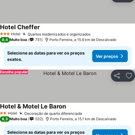
Hotel Cheffer
Hotel
Quartos modernizados e organizados
3 Estrelas
8,4
Muito boa
751
Porto Ferreira, a 15.6 km de Descalvado
Selecione as datas para ver os preços
Ver preços
exatos.
Escolha popular
Partilhar
Ad
Hotel & Motel Le Baron
Hotel
Decoração de quarto diferenciada
2 Estrelas
8,3
Muito boa
532
Porto Ferreira, a 15.1 km de Descalvado
Selecione as datas para ver os preços