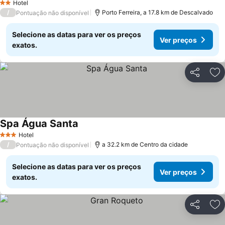
Hotel
2 Estrelas
/
Porto Ferreira, a 17.8 km de Descalvado
Pontuação não disponível
Selecione as datas para ver os preços
Ver preços
exatos.
Partilhar
Ad
Spa Água Santa
Hotel
3 Estrelas
/
a 32.2 km de Centro da cidade
Pontuação não disponível
Selecione as datas para ver os preços
Ver preços
exatos.
Partilhar
Ad