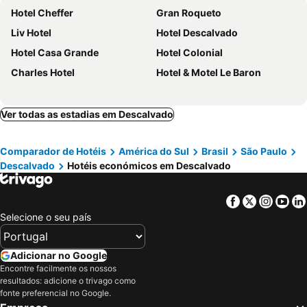
Hotel Cheffer
Gran Roqueto
Liv Hotel
Hotel Descalvado
Hotel Casa Grande
Hotel Colonial
Charles Hotel
Hotel & Motel Le Baron
Ver todas as estadias em Descalvado
Comparador de Hotéis
América do Sul
Brasil
São Paulo
Descalvado
Hotéis económicos em Descalvado
Facebook
Twitter
Insta
Yo
Selecione o seu país
Adicionar no Google
Encontre facilmente os nossos
resultados: adicione o trivago como
fonte preferencial no Google.