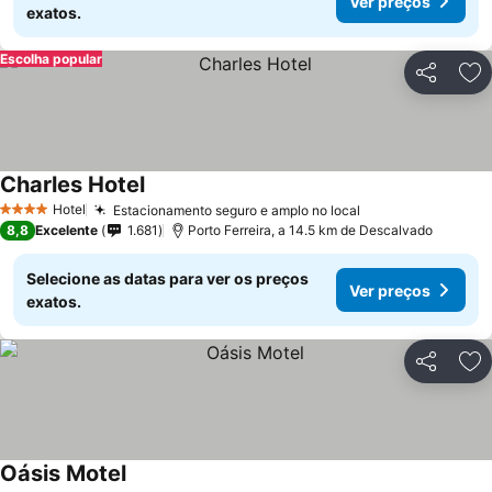
Ver preços
exatos.
Escolha popular
Partilhar
Ad
Charles Hotel
Hotel
Estacionamento seguro e amplo no local
4 Estrelas
8,8
Excelente
1.681
Porto Ferreira, a 14.5 km de Descalvado
Selecione as datas para ver os preços
Ver preços
exatos.
Partilhar
Ad
Oásis Motel