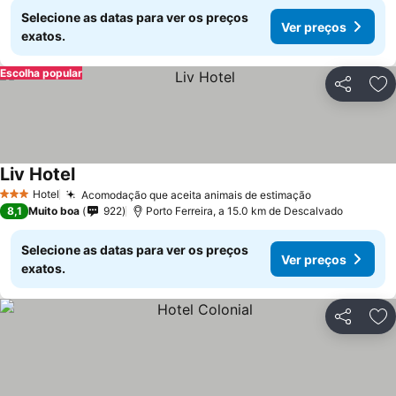
Selecione as datas para ver os preços
Ver preços
exatos.
Escolha popular
Partilhar
Ad
Liv Hotel
Hotel
Acomodação que aceita animais de estimação
3 Estrelas
8,1
Muito boa
922
Porto Ferreira, a 15.0 km de Descalvado
Selecione as datas para ver os preços
Ver preços
exatos.
Partilhar
Ad