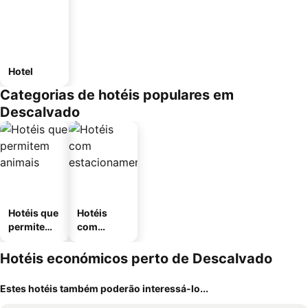
Hotel
Categorias de hotéis populares em
Descalvado
Hotéis que
Hotéis
permitem
com
animais
estaciona
mento
Hotéis económicos perto de Descalvado
Estes hotéis também poderão interessá-lo...