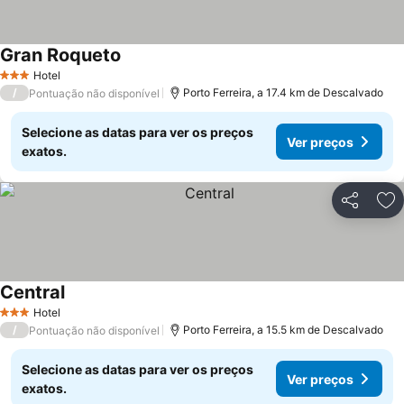
Gran Roqueto
Hotel
3 Estrelas
/
Porto Ferreira, a 17.4 km de Descalvado
Pontuação não disponível
Selecione as datas para ver os preços
Ver preços
exatos.
Partilhar
Ad
Central
Hotel
3 Estrelas
/
Porto Ferreira, a 15.5 km de Descalvado
Pontuação não disponível
Selecione as datas para ver os preços
Ver preços
exatos.