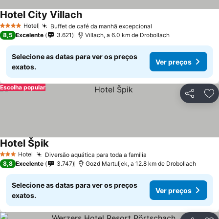
Hotel City Villach
Hotel
Buffet de café da manhã excepcional
4 Estrelas
8,5
Excelente
3.621
Villach, a 6.0 km de Drobollach
Selecione as datas para ver os preços
Ver preços
exatos.
Escolha popular
Partilhar
Ad
Hotel Špik
Hotel
Diversão aquática para toda a família
3 Estrelas
8,8
Excelente
3.747
Gozd Martuljek, a 12.8 km de Drobollach
Selecione as datas para ver os preços
Ver preços
exatos.