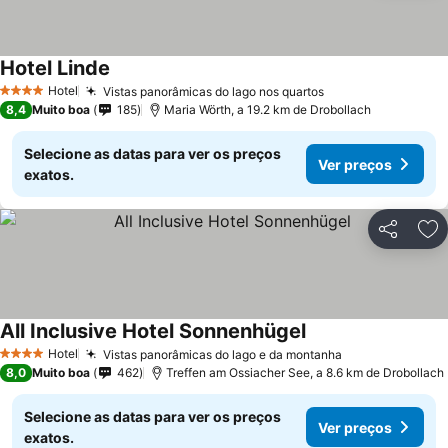
Hotel Linde
Hotel
Vistas panorâmicas do lago nos quartos
4 Estrelas
8,4
Muito boa
185
Maria Wörth, a 19.2 km de Drobollach
Selecione as datas para ver os preços
Ver preços
exatos.
Partilhar
Ad
All Inclusive Hotel Sonnenhügel
Hotel
Vistas panorâmicas do lago e da montanha
4 Estrelas
8,0
Muito boa
462
Treffen am Ossiacher See, a 8.6 km de Drobollach
Selecione as datas para ver os preços
Ver preços
exatos.