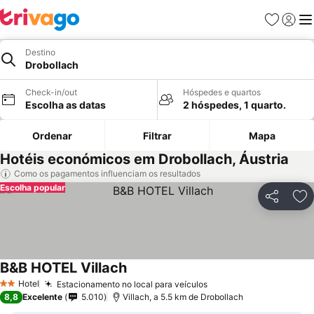
Favoritos
Iniciar
Me
Destino
Drobollach
Check-in/out
Hóspedes e quartos
Escolha as datas
2 hóspedes, 1 quarto.
Ordenar
Filtrar
Mapa
Hotéis económicos em Drobollach, Áustria
Como os pagamentos influenciam os resultados
Escolha popular
Partilhar
Ad
B&B HOTEL Villach
Hotel
Estacionamento no local para veículos
2 Estrelas
8,8
Excelente
5.010
Villach, a 5.5 km de Drobollach