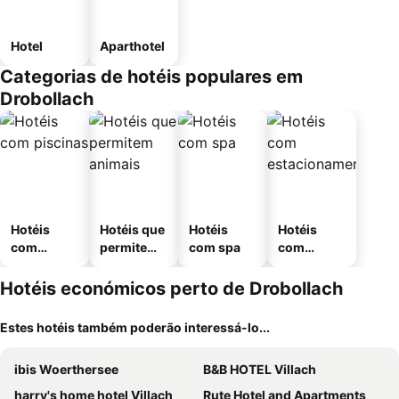
Hotel
Aparthotel
Categorias de hotéis populares em
Drobollach
Hotéis
Hotéis que
Hotéis
Hotéis
com
permitem
com spa
com
piscinas
animais
estaciona
mento
Hotéis económicos perto de Drobollach
Estes hotéis também poderão interessá-lo...
ibis Woerthersee
B&B HOTEL Villach
harry's home hotel Villach
Rute Hotel and Apartments