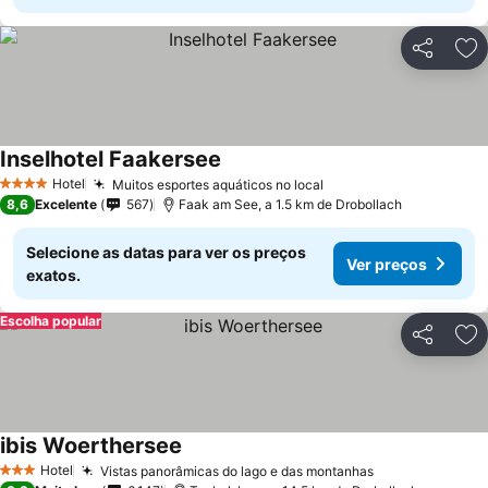
Partilhar
Ad
Inselhotel Faakersee
Hotel
Muitos esportes aquáticos no local
4 Estrelas
8,6
Excelente
567
Faak am See, a 1.5 km de Drobollach
Selecione as datas para ver os preços
Ver preços
exatos.
Escolha popular
Partilhar
Ad
ibis Woerthersee
Hotel
Vistas panorâmicas do lago e das montanhas
3 Estrelas