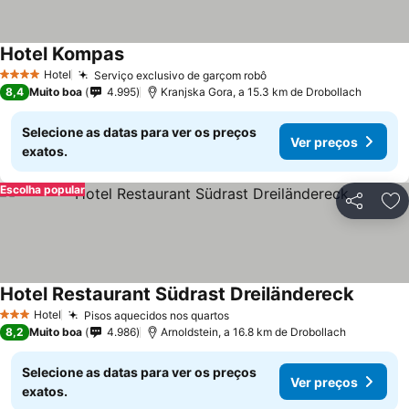
Hotel Kompas
Hotel
Serviço exclusivo de garçom robô
4 Estrelas
8,4
Muito boa
4.995
Kranjska Gora, a 15.3 km de Drobollach
Selecione as datas para ver os preços
Ver preços
exatos.
Escolha popular
Partilhar
Ad
Hotel Restaurant Südrast Dreiländereck
Hotel
Pisos aquecidos nos quartos
3 Estrelas
8,2
Muito boa
4.986
Arnoldstein, a 16.8 km de Drobollach
Selecione as datas para ver os preços
Ver preços
exatos.