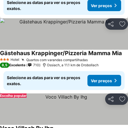
Selecione as datas para ver os preços
Ver preços
exatos.
Partilhar
Ad
Gästehaus Krappinger/Pizzeria Mamma Mia
Hotel
Quartos com varandas compartilhadas
3 Estrelas
8,5
Excelente
710
Ossiach, a 11.1 km de Drobollach
Selecione as datas para ver os preços
Ver preços
exatos.
Escolha popular
Partilhar
Ad