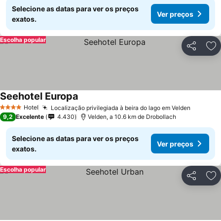
Selecione as datas para ver os preços
Ver preços
exatos.
Escolha popular
Partilhar
Ad
Seehotel Europa
Hotel
Localização privilegiada à beira do lago em Velden
4 Estrelas
9,2
Excelente
4.430
Velden, a 10.6 km de Drobollach
Selecione as datas para ver os preços
Ver preços
exatos.
Escolha popular
Partilhar
Ad