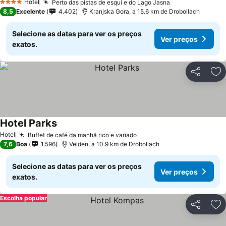
Hotel
Perto das pistas de esqui e do Lago Jasna
4 Estrelas
8,5
Excelente
4.402
Kranjska Gora, a 15.6 km de Drobollach
Selecione as datas para ver os preços
Ver preços
exatos.
Partilhar
Ad
Hotel Parks
Hotel
Buffet de café da manhã rico e variado
7,6
Boa
1.596
Velden, a 10.9 km de Drobollach
Selecione as datas para ver os preços
Ver preços
exatos.
Escolha popular
Partilhar
Ad