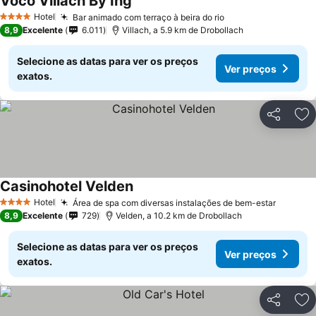
Voco Villach By Ihg
Hotel
Bar animado com terraço à beira do rio
4 Estrelas
8,9
Excelente
6.011
Villach, a 5.9 km de Drobollach
Selecione as datas para ver os preços
Ver preços
exatos.
Partilhar
Ad
Casinohotel Velden
Hotel
Área de spa com diversas instalações de bem-estar
4 Estrelas
8,9
Excelente
729
Velden, a 10.2 km de Drobollach
Selecione as datas para ver os preços
Ver preços
exatos.
Partilhar
Ad