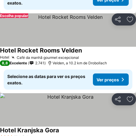
exatos.
Escolha popular
Partilhar
Ad
Hotel Rocket Rooms Velden
Hotel
Café da manhã gourmet excepcional
8,8
Excelente
2.741
Velden, a 10.2 km de Drobollach
Selecione as datas para ver os preços
Ver preços
exatos.
Partilhar
Ad
Hotel Kranjska Gora