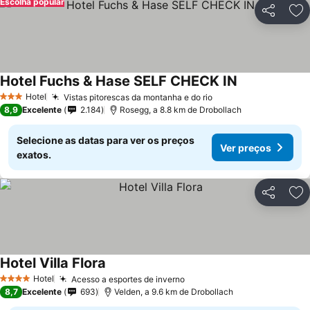
Escolha popular
Partilhar
Ad
Hotel Fuchs & Hase SELF CHECK IN
Hotel
Vistas pitorescas da montanha e do rio
3 Estrelas
8,9
Excelente
2.184
Rosegg, a 8.8 km de Drobollach
Selecione as datas para ver os preços
Ver preços
exatos.
Partilhar
Ad
Hotel Villa Flora
Hotel
Acesso a esportes de inverno
4 Estrelas
8,7
Excelente
693
Velden, a 9.6 km de Drobollach