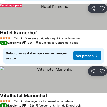
Escolha popular
Partilhar
Ad
Hotel Karnerhof
Hotel
Diversas atividades aquáticas e terrestres
4 Estrelas
9,3
Excelente
886
a 0.8 km de Centro da cidade
Selecione as datas para ver os preços
Ver preços
exatos.
Partilhar
Ad
Vitalhotel Marienhof
Hotel
Massagens e tratamentos de beleza
4 Estrelas
8,5
Excelente
452
Velden, a 9.4 km de Drobollach