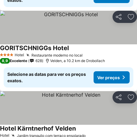
exatos.
Partilhar
Ad
GORITSCHNIGGs Hotel
Hotel
Restaurante moderno no local
4 Estrelas
8,9
Excelente
628
Velden, a 10.2 km de Drobollach
Selecione as datas para ver os preços
Ver preços
exatos.
Partilhar
Ad
Hotel Kärntnerhof Velden
Hotel
Jardim tranquilo com terraço ensolarado