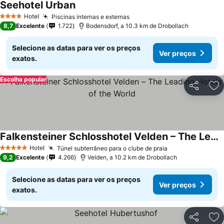
Seehotel Urban
Hotel
Piscinas internas e externas
4 Estrelas
8,7
Excelente
1.722
Bodensdorf, a 10.3 km de Drobollach
Selecione as datas para ver os preços
Ver preços
exatos.
Escolha popular
Partilhar
Ad
Falkensteiner Schlosshotel Velden – The Leading Hotels of the World
Hotel
Túnel subterrâneo para o clube de praia
5 Estrelas
9,2
Excelente
4.266
Velden, a 10.2 km de Drobollach
Selecione as datas para ver os preços
Ver preços
exatos.
Partilhar
Ad