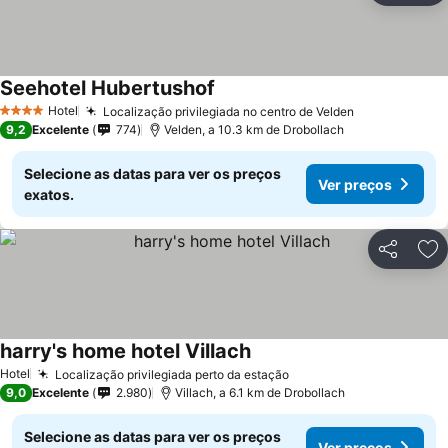
Seehotel Hubertushof
Hotel
Localização privilegiada no centro de Velden
4 Estrelas
9,2
Excelente
774
Velden, a 10.3 km de Drobollach
Selecione as datas para ver os preços
Ver preços
exatos.
Partilhar
Ad
harry's home hotel Villach
Hotel
Localização privilegiada perto da estação
9,0
Excelente
2.980
Villach, a 6.1 km de Drobollach
Selecione as datas para ver os preços
Ver preços