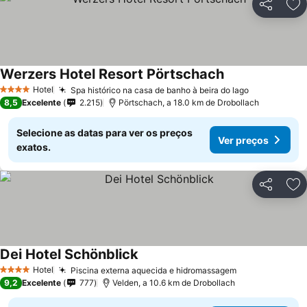
Partilhar
Ad
Werzers Hotel Resort Pörtschach
Hotel
Spa histórico na casa de banho à beira do lago
4 Estrelas
8,5
Excelente
2.215
Pörtschach, a 18.0 km de Drobollach
Selecione as datas para ver os preços
Ver preços
exatos.
Partilhar
Ad
Dei Hotel Schönblick
Hotel
Piscina externa aquecida e hidromassagem
4 Estrelas
9,2
Excelente
777
Velden, a 10.6 km de Drobollach