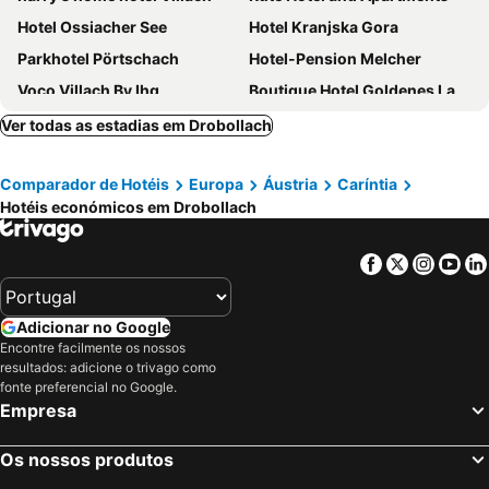
Hotel Ossiacher See
Hotel Kranjska Gora
Parkhotel Pörtschach
Hotel-Pension Melcher
Voco Villach By Ihg
Boutique Hotel Goldenes Lamm
Hotel Palais26
Stadthotel Das Villach
Ver todas as estadias em Drobollach
eduCARE Hotel
Old Car's Hotel
Comparador de Hotéis
Europa
Áustria
Caríntia
Hotel Fuchs & Hase SELF CHECK IN
Alpinhotel Pacheiner
Hotéis económicos em Drobollach
Hotel Kotnik Superior
Ramada Hotel & Suites by Wyndham Kranjska Gora
Hotel Alpina
Garni Hotel Miklič
Facebook
Twitter
Insta
Yo
Milka Boutique Hotel
Baumgartnerhof Arriach - Urlaub am Bauernhof
Seehotel Dr. Jilly
Hotel Vital Bad Bleiberg
Adicionar no Google
Hotel Rosmann
Encontre facilmente os nossos
resultados: adicione o trivago como
fonte preferencial no Google.
Empresa
Os nossos produtos