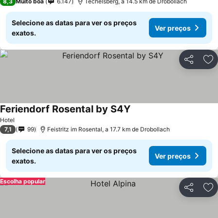
8,3
Muito boa
6.147
Techelsberg, a 14.5 km de Drobollach
Selecione as datas para ver os preços
Ver preços
exatos.
Partilhar
Ad
Feriendorf Rosental by S4Y
Hotel
7,1
99
Feistritz im Rosental, a 17.7 km de Drobollach
Selecione as datas para ver os preços
Ver preços
exatos.
Escolha popular
Partilhar
Ad