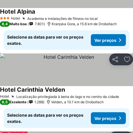
Hotel Alpina
Hotel
Academia e instalações de fitness no local
3 Estrelas
8,4
Muito boa
7.801
Kranjska Gora, a 15.6 km de Drobollach
Selecione as datas para ver os preços
Ver preços
exatos.
Partilhar
Ad
Hotel Carinthia Velden
Hotel
Localização privilegiada à beira do lago e no centro da cidade
8,5
Excelente
1.288
Velden, a 10.1 km de Drobollach
Selecione as datas para ver os preços
Ver preços
exatos.