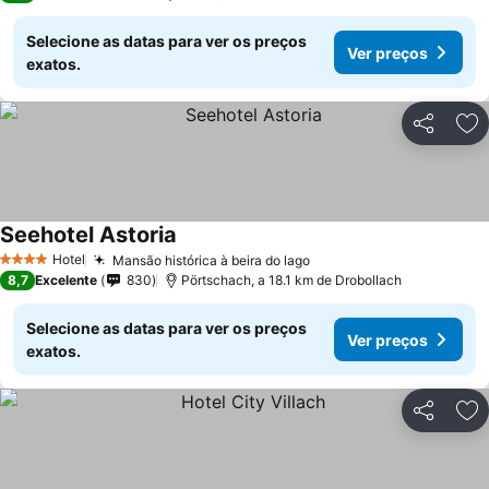
Selecione as datas para ver os preços
Ver preços
exatos.
Partilhar
Ad
Seehotel Astoria
Hotel
Mansão histórica à beira do lago
4 Estrelas
8,7
Excelente
830
Pörtschach, a 18.1 km de Drobollach
Selecione as datas para ver os preços
Ver preços
exatos.
Partilhar
Ad