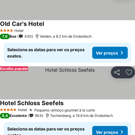
Old Car's Hotel
Hotel
4 Estrelas
7,8
Boa
430
Velden, a 8.2 km de Drobollach
Selecione as datas para ver os preços
Ver preços
exatos.
Escolha popular
Partilhar
Ad
Hotel Schloss Seefels
Hotel
Pequeno-almoço gourmet à la carte
5 Estrelas
9,4
Excelente
904
Techelsberg, a 16.6 km de Drobollach
Selecione as datas para ver os preços
Ver preços