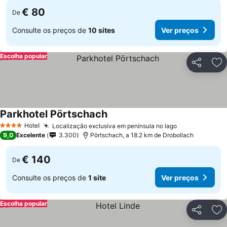
€ 80
De
Consulte os preços de
10 sites
Ver preços
Escolha popular
Partilhar
Ad
Parkhotel Pörtschach
Hotel
Localização exclusiva em península no lago
4 Estrelas
9,0
Excelente
3.300
Pörtschach, a 18.2 km de Drobollach
€ 140
De
Consulte os preços de
1 site
Ver preços
Escolha popular
Partilhar
Ad