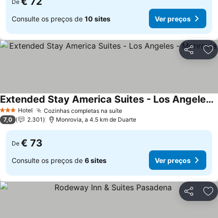
€ 72
De
Consulte os preços de
10 sites
Ver preços
Partilhar
Ad
Extended Stay America Suites - Los Angeles - Monrovia
Ver preços
Hotel
Cozinhas completas na suíte
Ver preços
3 Estrelas
7,0
2.301
Monrovia, a 4.5 km de Duarte
€ 73
De
Consulte os preços de
6 sites
Ver preços
Partilhar
Ad