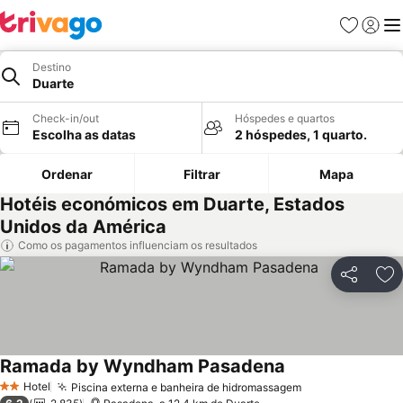
Favoritos
Iniciar
Me
Destino
Duarte
Check-in/out
Hóspedes e quartos
Escolha as datas
2 hóspedes, 1 quarto.
Ordenar
Filtrar
Mapa
Hotéis económicos em Duarte, Estados
Unidos da América
Como os pagamentos influenciam os resultados
Partilhar
Ad
Ramada by Wyndham Pasadena
Ver preços
Hotel
Piscina externa e banheira de hidromassagem
Ver preços
2 Estrelas