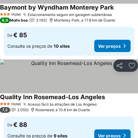
Baymont by Wyndham Monterey Park
Ver preço
Hotel
Estacionamento seguro em garagem subterrânea
Ver preços
3 Estrelas
8,0
Muito boa
3.193
Monterey Park, a 17.8 km de Duarte
€ 85
De
Consulte os preços de
10 sites
Ver preços
Partilhar
Ad
Quality Inn Rosemead-Los Angeles
Ver preços
Hotel
Acesso fácil às atrações de Los Angeles
Ver preços
3 Estrelas
7,2
2.055
Rosemead, a 10.6 km de Duarte
€ 88
De
Consulte os preços de
9 sites
Ver preços