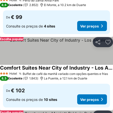
Hotel
Perto do Santa Anita Park
Ver preços
3 Estrelas
8,6
Excelente
2.852
El Monte, a 10.2 km de Duarte
€ 99
De
Consulte os preços de
4 sites
Ver preços
Escolha popular
Partilhar
Ad
Comfort Suites Near City of Industry - Los Angeles
Ver preços
Hotel
Buffet de café da manhã variado com opções quentes e frias
Ve
3 Estrelas
8,5
Excelente
1.843
La Puente, a 12.1 km de Duarte
€ 102
De
Consulte os preços de
10 sites
Ver preços
Escolha popular