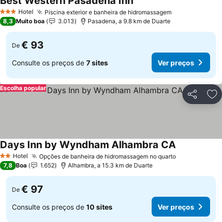
Best Western Pasadena Inn
Ver preços
Hotel
Piscina exterior e banheira de hidromassagem
Ver preços
3 Estrelas
8,3
Muito boa
3.013
Pasadena, a 9.8 km de Duarte
€ 93
De
Consulte os preços de
7 sites
Ver preços
Escolha popular
Partilhar
Ad
Days Inn by Wyndham Alhambra CA
Ver preços
Hotel
Opções de banheira de hidromassagem no quarto
Ver preços
2 Estrelas
7,8
Boa
1.652
Alhambra, a 15.3 km de Duarte
€ 97
De
Consulte os preços de
10 sites
Ver preços