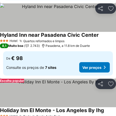
Partilhar
Ad
Hyland Inn near Pasadena Civic Center
Ver preç
Hotel
Quartos reformados e limpos
Ver preços
3 Estrelas
8,1
Muito boa
2.743
Pasadena, a 11.8 km de Duarte
€ 98
De
Consulte os preços de
7 sites
Ver preços
Escolha popular
Partilhar
Ad
Holiday Inn El Monte - Los Angeles By Ihg
Ver p