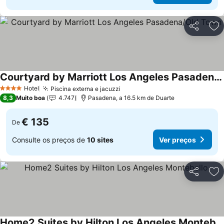
Partilhar
Ad
Courtyard by Marriott Los Angeles Pasadena/Old Town
Ver preços
Hotel
Piscina externa e jacuzzi
Ver preços
4 Estrelas
8,3
Muito boa
4.747
Pasadena, a 16.5 km de Duarte
€ 135
De
Consulte os preços de
10 sites
Ver preços
Partilhar
Ad
Home2 Suites by Hilton Los Angeles Montebello