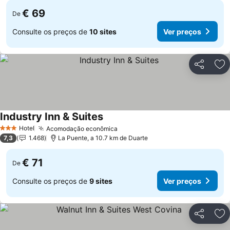
€ 69
De
Consulte os preços de
10 sites
Ver preços
Partilhar
Ad
Industry Inn & Suites
Ver preços
Hotel
Acomodação econômica
Ver preços
3 Estrelas
7,3
1.468
La Puente, a 10.7 km de Duarte
€ 71
De
Consulte os preços de
9 sites
Ver preços
Partilhar
Ad