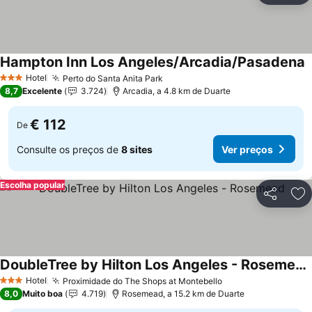
Hampton Inn Los Angeles/Arcadia/Pasadena
V
Hotel
Perto do Santa Anita Park
Ver preços
3 Estrelas
8,7
Excelente
3.724
Arcadia, a 4.8 km de Duarte
€ 112
De
Consulte os preços de
8 sites
Ver preços
Escolha popular
Partilhar
Ad
DoubleTree by Hilton Los Angeles - Rosemead
Ver preços
Hotel
Proximidade do The Shops at Montebello
Ver preços
3 Estrelas
8,0
Muito boa
4.719
Rosemead, a 15.2 km de Duarte