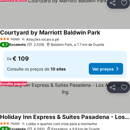
Partilhar
Ad
Courtyard by Marriott Baldwin Park
Ver preços
Hotel
Atrações locais a pé
Ver preços
3 Estrelas
8,7
Excelente
2.539
Baldwin Park, a 7.7 km de Duarte
€ 109
De
Consulte os preços de
10 sites
Ver preços
Escolha popular
Partilhar
Ad
Holiday Inn Express & Suites Pasadena - Los Angeles By Ihg
Ver preços
Hotel
Lobby e quartos com vista para a montanha
Ver preços
3 Estrelas
8,5
Excelente
4.093
Pasadena, a 9.8 km de Duarte