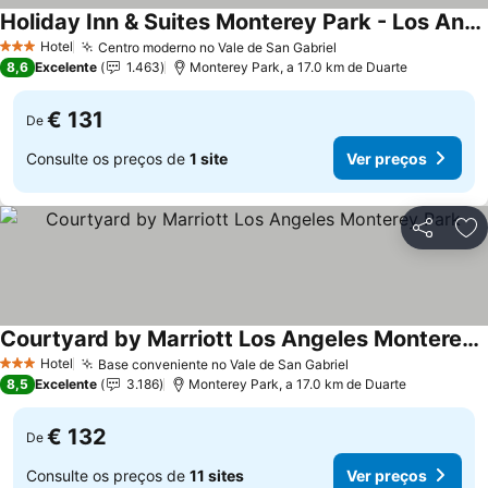
Holiday Inn & Suites Monterey Park - Los Angeles By Ihg
Ver preços
Hotel
Centro moderno no Vale de San Gabriel
Ver preços
3 Estrelas
8,6
Excelente
1.463
Monterey Park, a 17.0 km de Duarte
€ 131
De
Consulte os preços de
1 site
Ver preços
Partilhar
Ad
Courtyard by Marriott Los Angeles Monterey Park
Ver preços
Hotel
Base conveniente no Vale de San Gabriel
Ver preços
3 Estrelas
8,5
Excelente
3.186
Monterey Park, a 17.0 km de Duarte
€ 132
De
Consulte os preços de
11 sites
Ver preços