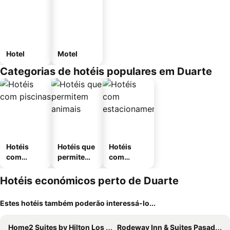
Hotel
Motel
Categorias de hotéis populares em Duarte
Hotéis
Hotéis que
Hotéis
com
permitem
com
piscinas
animais
estaciona
mento
Hotéis económicos perto de Duarte
Estes hotéis também poderão interessá-lo...
Home2 Suites by Hilton Los Angeles Montebello
Rodeway Inn & Suites Pasadena