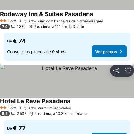
Rodeway Inn & Suites Pasadena
Ver preços
Hotel
Quartos King com banheiras de hidromassagem
Ver preços
2 Estrelas
7,4
1.889
Pasadena, a 11.1 km de Duarte
€ 74
De
Consulte os preços de
9 sites
Ver preços
Partilhar
Ad
Hotel Le Reve Pasadena
Ver preços
Hotel
Quartos Premium renovados
Ver preços
2 Estrelas
6,5
2.532
Pasadena, a 10.3 km de Duarte
€ 77
De