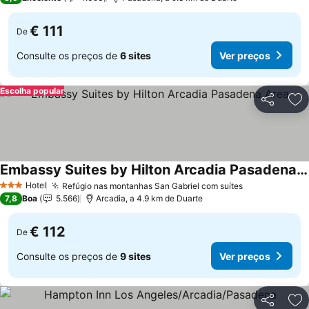
€ 111
De
Consulte os preços de
6 sites
Ver preços
Escolha popular
Partilhar
Ad
Embassy Suites by Hilton Arcadia Pasadena Area
Ver preços
Hotel
Refúgio nas montanhas San Gabriel com suítes
Ver preços
3 Estrelas
7,8
Boa
5.566
Arcadia, a 4.9 km de Duarte
€ 112
De
Consulte os preços de
9 sites
Ver preços
Partilhar
Ad