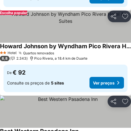
Escolha popular
Partilhar
Ad
Howard Johnson by Wyndham Pico Rivera Hotel & Suites
Ver preços
Hotel
Quartos renovados
Ver preços
2 Estrelas
6,8
2.343
Pico Rivera, a 18.4 km de Duarte
€ 92
De
Consulte os preços de
5 sites
Ver preços
Partilhar
Ad