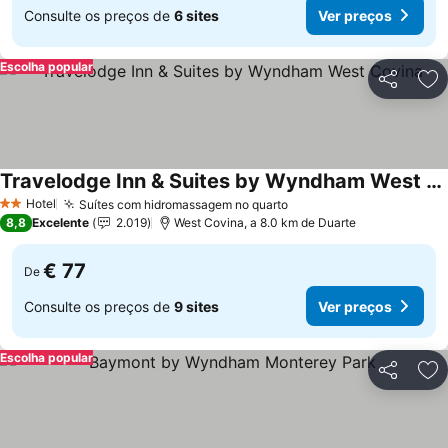
Consulte os preços de
6 sites
Ver preços
Escolha popular
Partilhar
Ad
Travelodge Inn & Suites by Wyndham West Covina
Ver preços
Hotel
Suítes com hidromassagem no quarto
Ver preços
2 Estrelas
8,8
Excelente
2.019
West Covina, a 8.0 km de Duarte
€ 77
De
Consulte os preços de
9 sites
Ver preços
Escolha popular
Partilhar
Ad