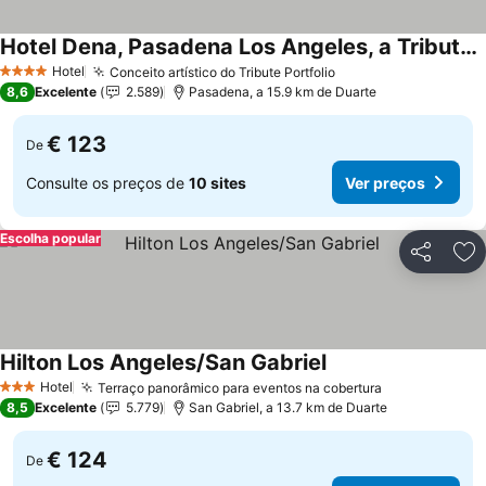
Hotel Dena, Pasadena Los Angeles, a Tribute Portfolio Hotel
Ver preços
Hotel
Conceito artístico do Tribute Portfolio
Ver preços
4 Estrelas
8,6
Excelente
2.589
Pasadena, a 15.9 km de Duarte
€ 123
De
Consulte os preços de
10 sites
Ver preços
Escolha popular
Partilhar
Ad
Hilton Los Angeles/San Gabriel
Ver preços
Hotel
Terraço panorâmico para eventos na cobertura
Ver preços
3 Estrelas
8,5
Excelente
5.779
San Gabriel, a 13.7 km de Duarte
€ 124
De