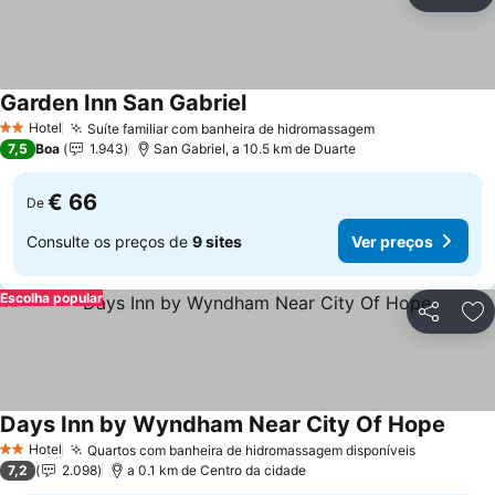
Partilhar
Ad
Garden Inn San Gabriel
Ver preços
Hotel
Suíte familiar com banheira de hidromassagem
Ver preços
2 Estrelas
7,5
Boa
1.943
San Gabriel, a 10.5 km de Duarte
€ 66
De
Consulte os preços de
9 sites
Ver preços
Escolha popular
Partilhar
Ad
Days Inn by Wyndham Near City Of Hope
Ver p
Hotel
Quartos com banheira de hidromassagem disponíveis
Ver preç
2 Estrelas
7,2
2.098
a 0.1 km de Centro da cidade