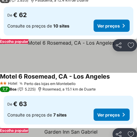
6,2
2.835
Pasadena, a 12.4 km de Duarte
€ 62
De
Consulte os preços de
10 sites
Ver preços
Escolha popular
Partilhar
Ad
Motel 6 Rosemead, CA - Los Angeles
Ver preços
Hotel
Perto das lojas em Montebello
Ver preços
2 Estrelas
7,7
Boa
5.225
Rosemead, a 15.1 km de Duarte
€ 63
De
Consulte os preços de
7 sites
Ver preços
Escolha popular