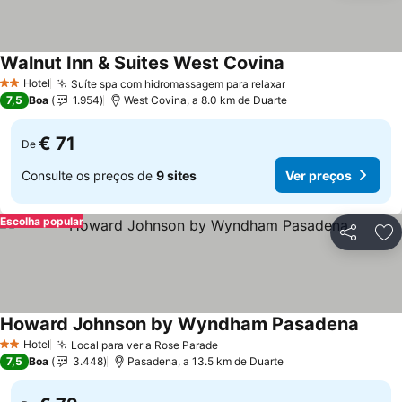
Walnut Inn & Suites West Covina
Ver preços
Hotel
Suíte spa com hidromassagem para relaxar
Ver preços
2 Estrelas
7,5
Boa
1.954
West Covina, a 8.0 km de Duarte
€ 71
De
Consulte os preços de
9 sites
Ver preços
Escolha popular
Partilhar
Ad
Howard Johnson by Wyndham Pasadena
Ver p
Hotel
Local para ver a Rose Parade
Ver preços
2 Estrelas
7,5
Boa
3.448
Pasadena, a 13.5 km de Duarte