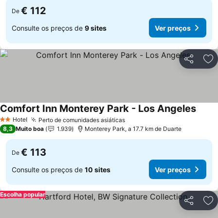
€ 112
De
Consulte os preços de
9 sites
Ver preços
Partilhar
Ad
Comfort Inn Monterey Park - Los Angeles
Ver p
Hotel
Perto de comunidades asiáticas
Ver preços
2 Estrelas
8,3
Muito boa
1.939
Monterey Park, a 17.7 km de Duarte
€ 113
De
Consulte os preços de
10 sites
Ver preços
Escolha popular
Partilhar
Ad