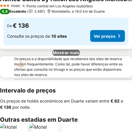
Ver preços
Hotel
Ponto central em Los Angeles (subúrbio)
Ver preços
3 Estrelas
8,8
Excelente
3.481
Montebello, a 19.0 km de Duarte
€ 136
De
Consulte os preços de
10 sites
Ver preços
Mostrar mais
Os preços e a disponibilidade que recebemos dos sites de reserva
mudam frequentemente. Como tal, pode haver diferenças entre as
ofertas que consulta no trivago e os preços que estão disponíveis
nos sites de reserva.
Intervalo de preços
Os preços de hotéis económicos em Duarte variam entre
‎€ 62
e
‎€ 136
por noite.
Outras estadias em Duarte