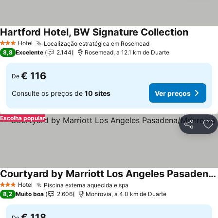
Hartford Hotel, BW Signature Collection
Ver pre
Hotel
Localização estratégica em Rosemead
Ver preços
3 Estrelas
8,8
Excelente
2.144
Rosemead, a 12.1 km de Duarte
€ 116
De
Consulte os preços de
10 sites
Ver preços
Escolha popular
Partilhar
Ad
Courtyard by Marriott Los Angeles Pasadena/Monrovia
Ver preços
Hotel
Piscina externa aquecida e spa
Ver preços
3 Estrelas
8,2
Muito boa
2.606
Monrovia, a 4.0 km de Duarte
€ 118
De