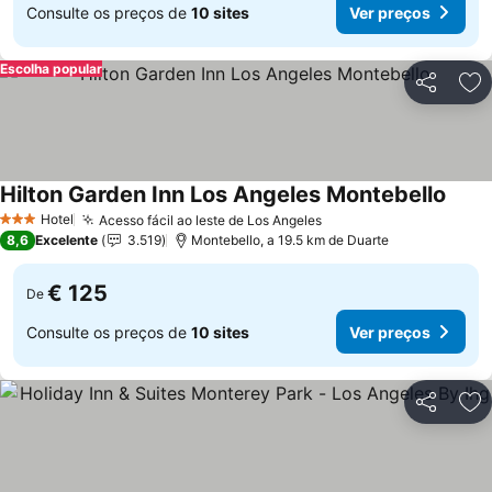
Consulte os preços de
10 sites
Ver preços
Escolha popular
Partilhar
Ad
Hilton Garden Inn Los Angeles Montebello
Ver p
Hotel
Acesso fácil ao leste de Los Angeles
Ver preços
3 Estrelas
8,6
Excelente
3.519
Montebello, a 19.5 km de Duarte
€ 125
De
Consulte os preços de
10 sites
Ver preços
Partilhar
Ad