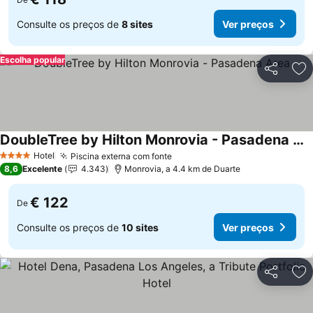
Consulte os preços de
8 sites
Ver preços
Escolha popular
Partilhar
Ad
DoubleTree by Hilton Monrovia - Pasadena Area
Ver preços
Hotel
Piscina externa com fonte
Ver preços
4 Estrelas
8,6
Excelente
4.343
Monrovia, a 4.4 km de Duarte
€ 122
De
Consulte os preços de
10 sites
Ver preços
Partilhar
Ad