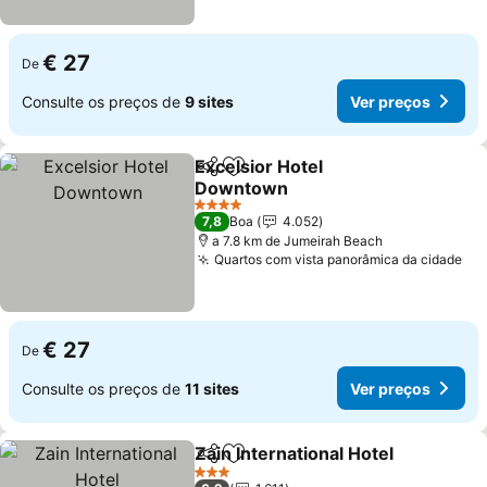
€ 27
De
Consulte os preços de
9 sites
Ver preços
Excelsior Hotel
Partilhar
Adicionar aos favoritos
Downtown
Ver preços
4 Estrelas
7,8
Boa
4.052
a 7.8 km de Jumeirah Beach
Quartos com vista panorâmica da cidade
Ve
€ 27
De
Consulte os preços de
11 sites
Ver preços
Zain International Hotel
Partilhar
Adicionar aos favoritos
Ve
3 Estrelas