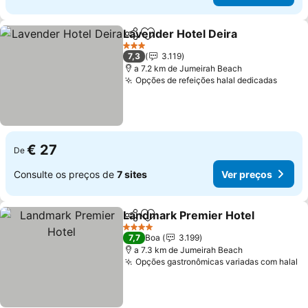
Lavender Hotel Deira
Partilhar
Adicionar aos favoritos
Ver 
3 Estrelas
7,3
3.119
a 7.2 km de Jumeirah Beach
Opções de refeições halal dedicadas
Ver p
€ 27
De
Consulte os preços de
7 sites
Ver preços
Landmark Premier Hotel
Partilhar
Adicionar aos favoritos
V
4 Estrelas
7,7
Boa
3.199
a 7.3 km de Jumeirah Beach
Opções gastronômicas variadas com halal
V