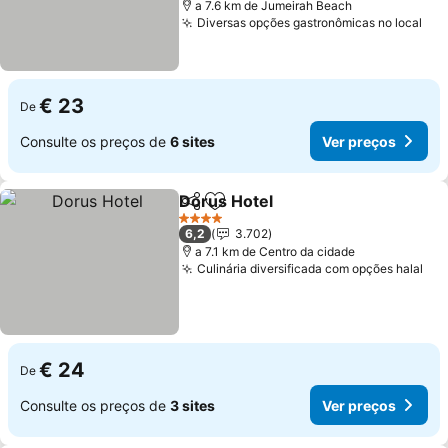
a 7.6 km de Jumeirah Beach
Diversas opções gastronômicas no local
Ver
€ 23
De
Consulte os preços de
6 sites
Ver preços
Dorus Hotel
Partilhar
Adicionar aos favoritos
Ver preços
4 Estrelas
6,2
3.702
a 7.1 km de Centro da cidade
Culinária diversificada com opções halal
Ver
€ 24
De
Consulte os preços de
3 sites
Ver preços