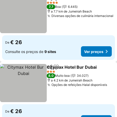
Partilhar
Adicionar aos favoritos
Ver pr
4 Estrelas
7,7
Boa
6.445
a 7.7 km de Jumeirah Beach
Diversas opções de culinária internacional
V
€ 26
De
Consulte os preços de
9 sites
Ver preços
Citymax Hotel Bur Dubai
Partilhar
Adicionar aos favoritos
V
3 Estrelas
8,0
Muito boa
34.027
a 4.2 km de Jumeirah Beach
Opções de refeições Halal disponíveis
Ver 
€ 26
De