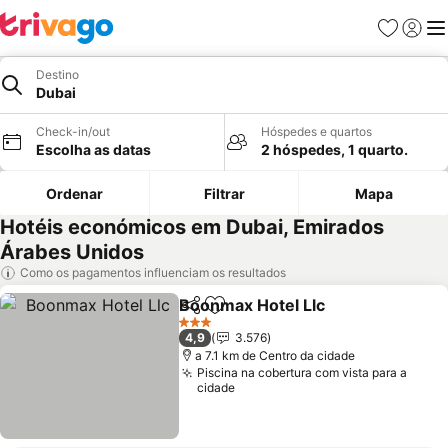
Favoritos
Iniciar
Me
Destino
Dubai
Check-in/out
Hóspedes e quartos
Escolha as datas
2 hóspedes, 1 quarto.
Ordenar
Filtrar
Mapa
Hotéis económicos em Dubai, Emirados
Árabes Unidos
Como os pagamentos influenciam os resultados
Boonmax Hotel Llc
Partilhar
Adicionar aos favoritos
Ver pre
3 Estrelas
4,9
3.576
a 7.1 km de Centro da cidade
Piscina na cobertura com vista para a
cidade