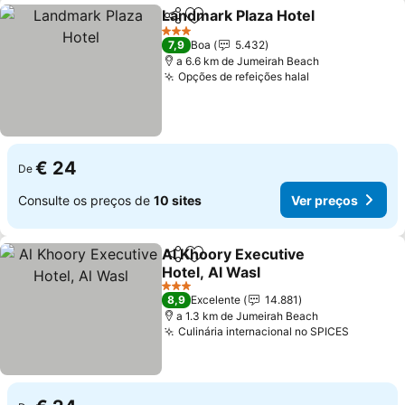
Landmark Plaza Hotel
Partilhar
Adicionar aos favoritos
Ver 
3 Estrelas
7,9
Boa
5.432
a 6.6 km de Jumeirah Beach
Opções de refeições halal
Ver preços
€ 24
De
Consulte os preços de
10 sites
Ver preços
Al Khoory Executive
Partilhar
Adicionar aos favoritos
Hotel, Al Wasl
Ver preços
3 Estrelas
8,9
Excelente
14.881
a 1.3 km de Jumeirah Beach
Culinária internacional no SPICES
Ver pre