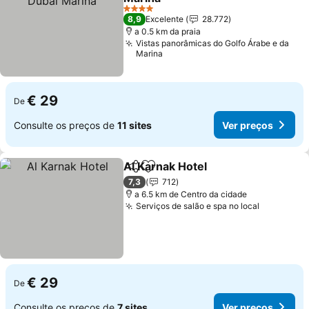
Ver preços
4 Estrelas
8,9
Excelente
28.772
a 0.5 km da praia
Vistas panorâmicas do Golfo Árabe e da
Marina
€ 29
De
Consulte os preços de
11 sites
Ver preços
Al Karnak Hotel
Partilhar
Adicionar aos favoritos
Ver preços
7,3
712
a 6.5 km de Centro da cidade
Serviços de salão e spa no local
Ver preç
€ 29
De
Consulte os preços de
7 sites
Ver preços