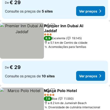
€ 29
De
Consulte os preços de
5 sites
Ver preços
Premier Inn Dubai Al
Partilhar
Adicionar aos favoritos
Jaddaf
Ver preços
3 Estrelas
8,9
Excelente
19.145
a 5.1 km de Centro da cidade
Acomodações para famílias
Ver preços
€ 29
De
Consulte os preços de
10 sites
Ver preços
Marco Polo Hotel
Partilhar
Adicionar aos favoritos
Ver preç
4 Estrelas
7,8
Boa
11.593
a 8.2 km de Jumeirah Beach
Diversidade de culinária internacional
Ver 