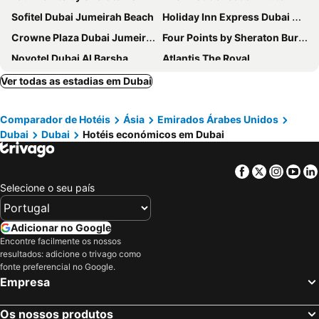
Sofitel Dubai Jumeirah Beach
Holiday Inn Express Dubai Airport By Ihg
Crowne Plaza Dubai Jumeirah By Ihg
Four Points by Sheraton Bur Dubai
Novotel Dubai Al Barsha
Atlantis The Royal
JW Marriott Marquis Hotel Dubai
Burj Al Arab Jumeirah
Ver todas as estadias em Dubai
Crowne Plaza Dubai Marina By Ihg
Tryp By Wyndham Dubai
Comparador de Hotéis
Ásia
Emirados Árabes Unidos
DoubleTree by Hilton Dubai M Square Hotel & Residences
Grand Hyatt Dubai
Dubai
Dubai
Hotéis económicos em Dubai
Gevora Hotel
Rose Rayhaan by Rotana
Atana Hotel
Towers Rotana
Facebook
Twitter
Insta
Yo
Intercontinental Hotels Dubai Festival City By Ihg
The Tower Plaza Hotel
Selecione o seu país
Queen Elizabeth 2
Arabian Park Dubai, an Edge by Rotana Hotel
Fairmont The Palm
Le Méridien Dubai Hotel & Conference Centre
Adicionar no Google
Encontre facilmente os nossos
Hyatt Place Dubai Jumeirah Residences
Swissôtel Al Murooj Dubai
resultados: adicione o trivago como
Taj Dubai
Canal Central Hotel
fonte preferencial no Google.
Empresa
Amwaj Rotana, Jumeirah Beach - Dubai
Sofitel Dubai Downtown
Jumeirah Beach Hotel Dubai
Oaks Ibn Battuta Gate Dubai
Os nossos produtos