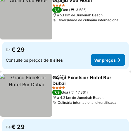
Orchid Vue Hotel
Partilhar
Adicionar aos favoritos
Ver preç
4 Estrelas
7,5
Boa
3.585
a 5.1 km de Jumeirah Beach
Diversidade de culinária internacional
Ver 
€ 29
De
Consulte os preços de
9 sites
Ver preços
Grand Excelsior Hotel Bur
Partilhar
Adicionar aos favoritos
Dubai
Ver preços
4 Estrelas
7,9
Boa
17.361
a 4.2 km de Jumeirah Beach
Culinária internacional diversificada
Ver pr
€ 29
De