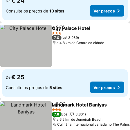
€ 24
De
Consulte os preços de
13 sites
Ver preços
City Palace Hotel
Partilhar
Adicionar aos favoritos
Ver preço
3 Estrelas
7,0
3.939
a 4.8 km de Centro da cidade
€ 25
De
Consulte os preços de
5 sites
Ver preços
Landmark Hotel Baniyas
Partilhar
Adicionar aos favoritos
Ve
3 Estrelas
7,8
Boa
3.801
a 6.5 km de Jumeirah Beach
Culinária internacional variada no The Palms