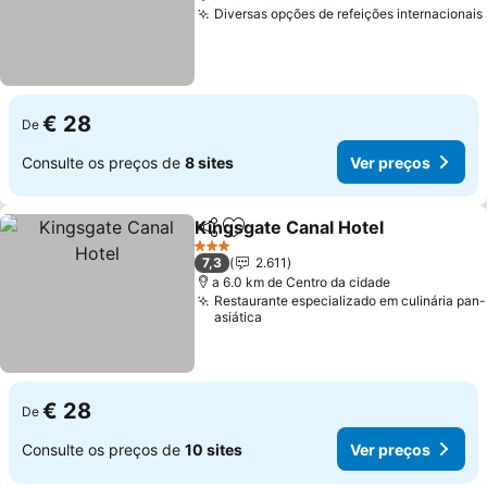
Diversas opções de refeições internacionais
€ 28
De
Consulte os preços de
8 sites
Ver preços
Kingsgate Canal Hotel
Partilhar
Adicionar aos favoritos
Ver
3 Estrelas
7,3
2.611
a 6.0 km de Centro da cidade
Restaurante especializado em culinária pan-
asiática
€ 28
De
Consulte os preços de
10 sites
Ver preços