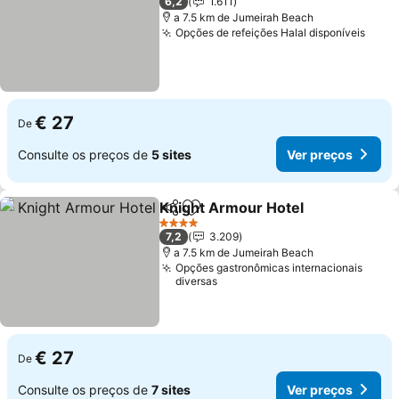
6,2
1.611
a 7.5 km de Jumeirah Beach
Opções de refeições Halal disponíveis
Ver 
€ 27
De
Consulte os preços de
5 sites
Ver preços
Knight Armour Hotel
Partilhar
Adicionar aos favoritos
Ver p
4 Estrelas
7,2
3.209
a 7.5 km de Jumeirah Beach
Opções gastronômicas internacionais
diversas
€ 27
De
Consulte os preços de
7 sites
Ver preços