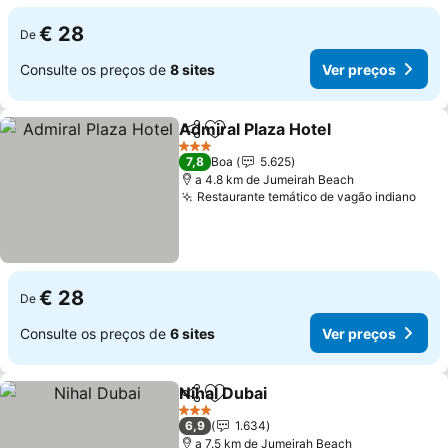
€ 28
De
Consulte os preços de
8 sites
Ver preços
Admiral Plaza Hotel
Partilhar
Adicionar aos favoritos
Ver pr
3 Estrelas
7,8
Boa
5.625
a 4.8 km de Jumeirah Beach
Restaurante temático de vagão indiano
Ver 
€ 28
De
Consulte os preços de
6 sites
Ver preços
Nihal Dubai
Partilhar
Adicionar aos favoritos
Ver preços
3 Estrelas
6,9
1.634
a 7.5 km de Jumeirah Beach