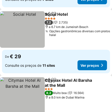
Social Hotel
Partilhar
Adicionar aos favoritos
Ver preços
4 Estrelas
7,2
2.735
a 6.7 km de Jumeirah Beach
Opções gastronômicas diversas com pratos
halal
€ 29
De
Consulte os preços de
11 sites
Ver preços
Citymax Hotel Al Barsha
Partilhar
Adicionar aos favoritos
at the Mall
Ver preços
3 Estrelas
8,2
Muito boa
16.564
a 8.0 km de Dubai Marina