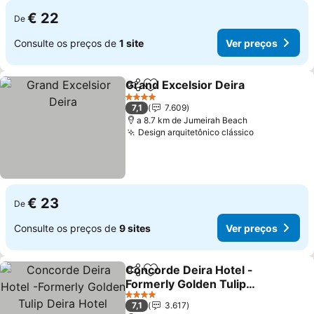
€ 22
De
Consulte os preços de
1 site
Ver preços
Grand Excelsior Deira
Partilhar
Adicionar aos favoritos
Ver 
4 Estrelas
7,1
7.609
a 8.7 km de Jumeirah Beach
Design arquitetônico clássico
Ver preços
€ 23
De
Consulte os preços de
9 sites
Ver preços
Concorde Deira Hotel -
Partilhar
Adicionar aos favoritos
Formerly Golden Tulip
Deira Hotel
Ver preços
4 Estrelas
7,1
3.617