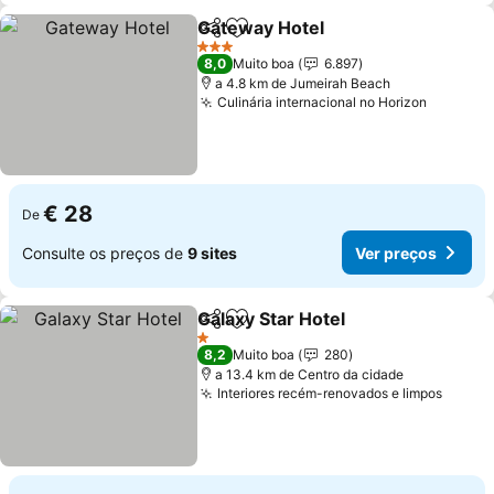
Gateway Hotel
Partilhar
Adicionar aos favoritos
Ver preços
3 Estrelas
8,0
Muito boa
6.897
a 4.8 km de Jumeirah Beach
Culinária internacional no Horizon
Ver pre
€ 28
De
Consulte os preços de
9 sites
Ver preços
Galaxy Star Hotel
Partilhar
Adicionar aos favoritos
Ver preç
1 Estrelas
8,2
Muito boa
280
a 13.4 km de Centro da cidade
Interiores recém-renovados e limpos
Ver p