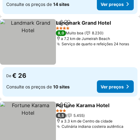
Consulte os preços de
14 sites
Ver preços
Landmark Grand Hotel
Partilhar
Adicionar aos favoritos
Ver
4 Estrelas
8,0
Muito boa
8.230
a 7.2 km de Jumeirah Beach
Serviço de quarto e refeições 24 horas
Ver 
€ 26
De
Consulte os preços de
10 sites
Ver preços
Fortune Karama Hotel
Partilhar
Adicionar aos favoritos
Ver 
3 Estrelas
6,5
5.455
a 3.3 km de Centro da cidade
Culinária indiana costeira autêntica
Ver pr