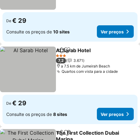
€ 29
De
Consulte os preços de
10 sites
Ver preços
Al Sarab Hotel
Partilhar
Adicionar aos favoritos
Ver preços
3 Estrelas
7,2
3.671
a 7.5 km de Jumeirah Beach
Quartos com vista para a cidade
Ver preç
€ 29
De
Consulte os preços de
8 sites
Ver preços
The First Collection Dubai
Partilhar
Adicionar aos favoritos
Marina