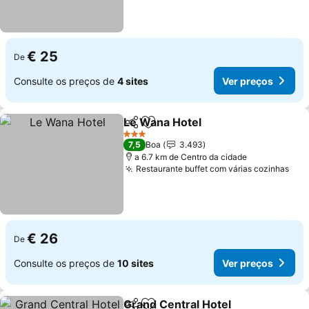
€ 25
De
Consulte os preços de
4 sites
Ver preços
Le Wana Hotel
Partilhar
Adicionar aos favoritos
Ver preços
3 Estrelas
7,5
Boa
3.493
a 6.7 km de Centro da cidade
Restaurante buffet com várias cozinhas
Ver
€ 26
De
Consulte os preços de
10 sites
Ver preços
Grand Central Hotel