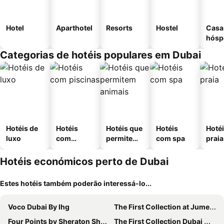
Hotel
Aparthotel
Resorts
Hostel
Casa
hósp
Categorias de hotéis populares em Dubai
Hotéis de
Hotéis
Hotéis que
Hotéis
Hotéi
luxo
com
permitem
com spa
praia
piscinas
animais
Hotéis económicos perto de Dubai
Estes hotéis também poderão interessá-lo...
Voco Dubai By Ihg
The First Collection at Jumeirah Village Circle, a Tribute Portfolio Hotel
Four Points by Sheraton Sheikh Zayed Road, Dubai
The First Collection Dubai Marina