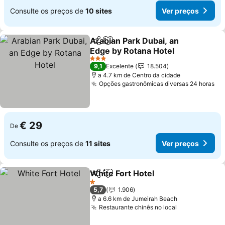
Consulte os preços de
10 sites
Ver preços
Arabian Park Dubai, an
Partilhar
Adicionar aos favoritos
Edge by Rotana Hotel
Ver preços
3 Estrelas
9,1
Excelente
18.504
a 4.7 km de Centro da cidade
Opções gastronômicas diversas 24 horas
Ve
€ 29
De
Consulte os preços de
11 sites
Ver preços
White Fort Hotel
Partilhar
Adicionar aos favoritos
Ver preço
1 Estrelas
5,7
1.906
a 6.6 km de Jumeirah Beach
Restaurante chinês no local
Ver preços