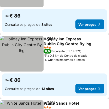
€ 86
De
Consulte os preços de
8 sites
Ver preços
Holiday Inn Express
Partilhar
Adicionar aos favoritos
Dublin City Centre By Ihg
Ver preços
3 Estrelas
8,9
Excelente
14.771
a 0.8 km de Centro da cidade
Quartos modernos e limpos
Ver preços
€ 86
De
Consulte os preços de
13 sites
Ver preços
White Sands Hotel
Partilhar
Adicionar aos favoritos
Ver pre