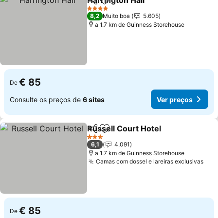
Harrington Hall
Partilhar
Adicionar aos favoritos
Ver preços
4 Estrelas
8,2
Muito boa
5.605
a 1.7 km de Guinness Storehouse
€ 85
De
Consulte os preços de
6 sites
Ver preços
Russell Court Hotel
Partilhar
Adicionar aos favoritos
Ver pr
3 Estrelas
6,1
4.091
a 1.7 km de Guinness Storehouse
Camas com dossel e lareiras exclusivas
Ver
€ 85
De