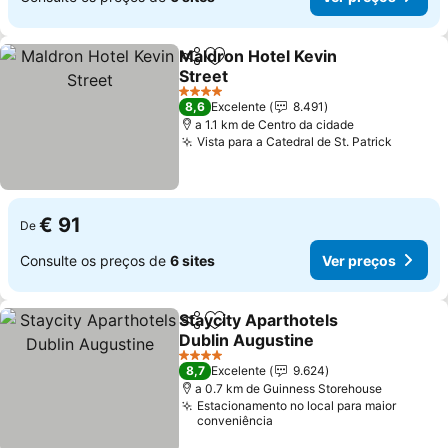
Maldron Hotel Kevin
Partilhar
Adicionar aos favoritos
Street
Ver preços
4 Estrelas
8,6
Excelente
8.491
a 1.1 km de Centro da cidade
Vista para a Catedral de St. Patrick
Ver pr
€ 91
De
Consulte os preços de
6 sites
Ver preços
Staycity Aparthotels
Partilhar
Adicionar aos favoritos
Dublin Augustine
Ver preços
4 Estrelas
8,7
Excelente
9.624
a 0.7 km de Guinness Storehouse
Estacionamento no local para maior
conveniência