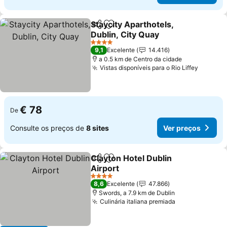
Staycity Aparthotels,
Partilhar
Adicionar aos favoritos
Dublin, City Quay
Ver preços
4 Estrelas
9,1
Excelente
14.416
a 0.5 km de Centro da cidade
Vistas disponíveis para o Rio Liffey
Ver pre
€ 78
De
Consulte os preços de
8 sites
Ver preços
Clayton Hotel Dublin
Partilhar
Adicionar aos favoritos
Airport
Ver preços
4 Estrelas
8,6
Excelente
47.866
Swords, a 7.9 km de Dublin
Culinária italiana premiada
Ver preços