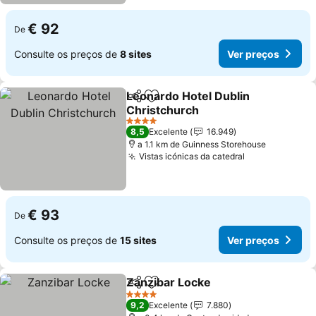
€ 92
De
Consulte os preços de
8 sites
Ver preços
Leonardo Hotel Dublin
Partilhar
Adicionar aos favoritos
Christchurch
Ver preços
4 Estrelas
8,5
Excelente
16.949
a 1.1 km de Guinness Storehouse
Vistas icónicas da catedral
Ver preços
€ 93
De
Consulte os preços de
15 sites
Ver preços
Zanzibar Locke
Partilhar
Adicionar aos favoritos
Ver preços
4 Estrelas
9,2
Excelente
7.880