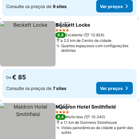
Consulte os preços de
9 sites
Ver preços
Beckett Locke
Partilhar
Adicionar aos favoritos
Ver preços
4 Estrelas
8,8
Excelente
10.824
a 2.0 km de Centro da cidade
Quartos espaçosos com configurações
distintas
€ 85
De
Consulte os preços de
7 sites
Ver preços
Maldron Hotel Smithfield
Partilhar
Adicionar aos favoritos
V
4 Estrelas
8,4
Muito boa
10.340
a 1.1 km de Guinness Storehouse
Vistas panorâmicas da cidade a partir das
suítes