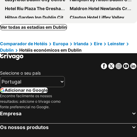
Hotel Riu Plaza The Gresham Dublin
Maldron Hotel Newlands Cross
Hilton Garden Inn Dublin City Centre
Clayton Hotel Liffey Valley
Point A Hotel Dublin Parnell Street
Staycity Aparthotels, Dublin, City Quay
Ver todas as estadias em Dublin
Leonardo Hotel Dublin Parnell Street
Dublin Skylon Hotel
Comparador de Hotéis
Europa
Irlanda
Eire
Leinster
Crowne Plaza Dublin Airport by IHG
Staycity Aparthotels Dublin Tivoli
Dublin
Hotéis económicos em Dublin
Marlin Hotel Stephens Green
Crowne Plaza Dublin - Blanchardstown by IHG
Hilton Dublin
Cassidys Hotel
Facebook
Twitter
Insta
Yo
Premier Inn Dublin City Centre (The Liberties) hotel
The Croke Park Hotel
Selecione o seu país
Ruby Molly Hotel Dublin
Arlington Hotel
Travelodge Plus Dublin City Centre
The Green Isle Hotel Dublin
Adicionar no Google
Encontre facilmente os nossos
Maldron Hotel Parnell Square
The Hendrick Smithfield
resultados: adicione o trivago como
Temple Bar Inn
Russell Court Hotel
fonte preferencial no Google.
Empresa
Dublin City Centre (Gloucester Street South) Hotel
Dublin One Hotel
Aspect Hotel Park West
Leonardo Hotel Dublin Christchurch
Os nossos produtos
Staycity Dublin Mark Street
Carlton Hotel Blanchardstown