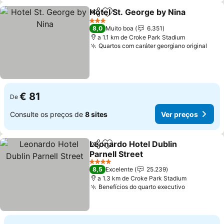
Hotel St. George by Nina
Partilhar
Adicionar aos favoritos
V
3 Estrelas
8,0
Muito boa
6.351
a 1.1 km de Croke Park Stadium
Quartos com caráter georgiano original
Ver 
€ 81
De
Consulte os preços de
8 sites
Ver preços
Leonardo Hotel Dublin
Partilhar
Adicionar aos favoritos
Parnell Street
Ver preços
4 Estrelas
8,5
Excelente
25.239
a 1.3 km de Croke Park Stadium
Benefícios do quarto executivo
Ver preço