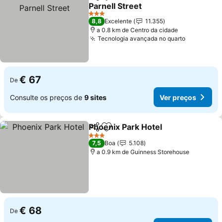
Partilhar
Adicionar aos favoritos
Parnell Street
Ver preços
3 Estrelas
8,8
Excelente
11.355
a 0.8 km de Centro da cidade
Tecnologia avançada no quarto
Ver preço
€ 67
De
Consulte os preços de
9 sites
Ver preços
Phoenix Park Hotel
Partilhar
Adicionar aos favoritos
Ver pre
3 Estrelas
7,5
Boa
5.108
a 0.9 km de Guinness Storehouse
€ 68
De