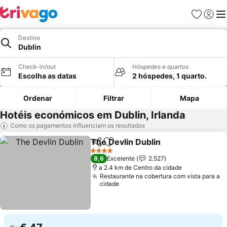
Favoritos
Iniciar
Me
Destino
Dublin
Check-in/out
Hóspedes e quartos
Escolha as datas
2 hóspedes, 1 quarto.
Ordenar
Filtrar
Mapa
Hotéis económicos em Dublin, Irlanda
Como os pagamentos influenciam os resultados
The Devlin Dublin
Partilhar
Adicionar aos favoritos
Ver preç
4 Estrelas
8,6
Excelente
2.527
a 2.4 km de Centro da cidade
Restaurante na cobertura com vista para a
cidade