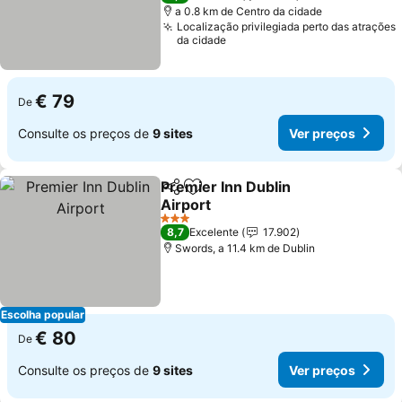
a 0.8 km de Centro da cidade
Localização privilegiada perto das atrações
da cidade
€ 79
De
Consulte os preços de
9 sites
Ver preços
Premier Inn Dublin
Partilhar
Adicionar aos favoritos
Airport
Ver preços
3 Estrelas
8,7
Excelente
17.902
Swords, a 11.4 km de Dublin
Escolha popular
€ 80
De
Consulte os preços de
9 sites
Ver preços