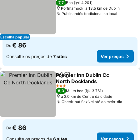
3 Estrelas
7,7
Boa
4.201
Portmarnock, a 13.5 km de Dublin
Pub irlandês tradicional no local
Ver preço
Escolha popular
€ 86
De
Consulte os preços de
7 sites
Ver preços
Premier Inn Dublin Cc
Partilhar
Adicionar aos favoritos
North Docklands
Ver preços
3 Estrelas
8,3
Muito boa
3.761
a 2.0 km de Centro da cidade
Check-out flexível até ao meio-dia
Ver pre
€ 86
De
Consulte os preços de
6 sites
Ver preços