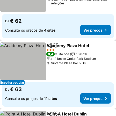
refeições
€ 62
De
Consulte os preços de
4 sites
Ver preços
Academy Plaza Hotel
Partilhar
Adicionar aos favoritos
Ver 
3 Estrelas
8,4
Muito boa
18.879
a 1.1 km de Croke Park Stadium
Vibrante Plaza Bar & Grill
Ver preços
Escolha popular
€ 63
De
Consulte os preços de
11 sites
Ver preços
Point A Hotel Dublin