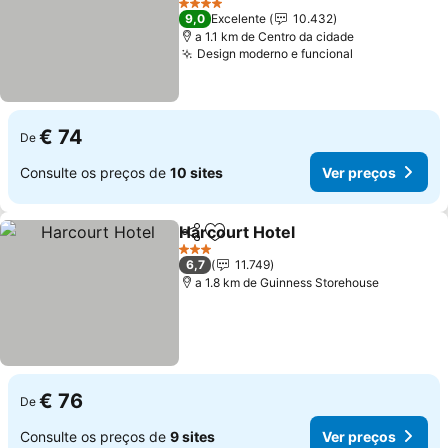
Ver preços
4 Estrelas
9,0
Excelente
10.432
a 1.1 km de Centro da cidade
Design moderno e funcional
Ver preços
€ 74
De
Consulte os preços de
10 sites
Ver preços
Harcourt Hotel
Partilhar
Adicionar aos favoritos
Ver preços
3 Estrelas
6,7
11.749
a 1.8 km de Guinness Storehouse
€ 76
De
Consulte os preços de
9 sites
Ver preços