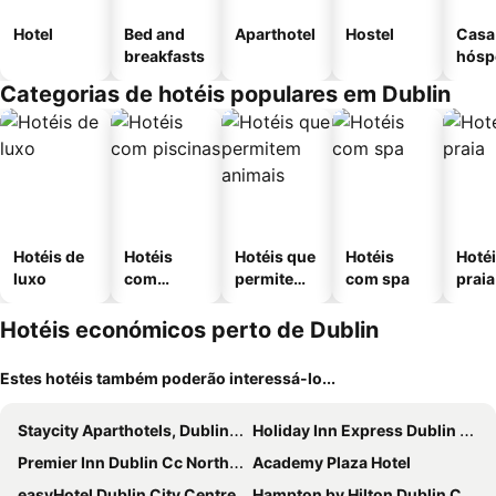
Hotel
Bed and
Aparthotel
Hostel
Casa
breakfasts
hósp
Categorias de hotéis populares em Dublin
Hotéis de
Hotéis
Hotéis que
Hotéis
Hotéi
luxo
com
permitem
com spa
praia
piscinas
animais
Hotéis económicos perto de Dublin
Estes hotéis também poderão interessá-lo...
Staycity Aparthotels, Dublin, City Centre
Holiday Inn Express Dublin City Centre By Ihg
Premier Inn Dublin Cc North Docklands
Academy Plaza Hotel
easyHotel Dublin City Centre
Hampton by Hilton Dublin City Centre