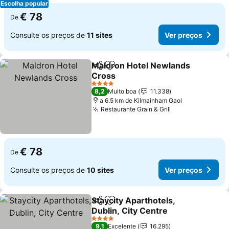
Escolha popular
€ 78
De
Consulte os preços de
11 sites
Ver preços
Maldron Hotel Newlands
Partilhar
Adicionar aos favoritos
Cross
Ver preços
4 Estrelas
8,2
Muito boa
11.338
a 6.5 km de Kilmainham Gaol
Restaurante Grain & Grill
Ver preços
€ 78
De
Consulte os preços de
10 sites
Ver preços
Staycity Aparthotels,
Partilhar
Adicionar aos favoritos
Dublin, City Centre
Ver preços
4 Estrelas
9,1
Excelente
16.295