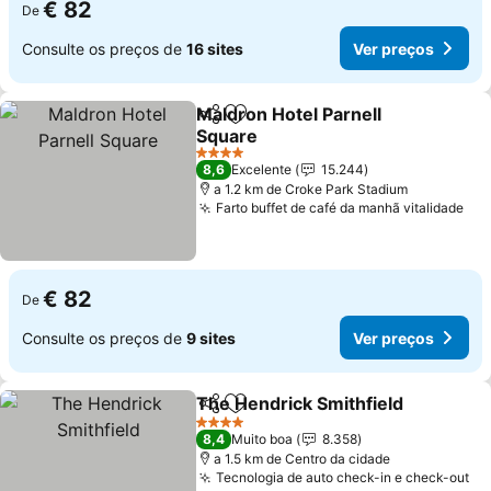
€ 82
De
Consulte os preços de
16 sites
Ver preços
Maldron Hotel Parnell
Partilhar
Adicionar aos favoritos
Square
Ver preços
4 Estrelas
8,6
Excelente
15.244
a 1.2 km de Croke Park Stadium
Farto buffet de café da manhã vitalidade
Ver
€ 82
De
Consulte os preços de
9 sites
Ver preços
The Hendrick Smithfield
Partilhar
Adicionar aos favoritos
Ve
4 Estrelas
8,4
Muito boa
8.358
a 1.5 km de Centro da cidade
Tecnologia de auto check-in e check-out
Ve