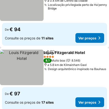
a 0.4 km de Centro da cidade
Localização privilegiada perto da Ha'penny
Bridge
€ 94
De
Consulte os preços de
11 sites
Ver preços
Louis Fitzgerald Hotel
Partilhar
Adicionar aos favoritos
Ver 
4 Estrelas
8,1
Muito boa
8.546
a 5.8 km de Kilmainham Gaol
Design arquitetônico inspirado na Bauhaus
V
€ 97
De
Consulte os preços de
17 sites
Ver preços