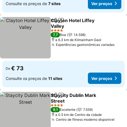
Consulte os preços de
7 sites
Ver preços
Clayton Hotel Liffey
Partilhar
Adicionar aos favoritos
Valley
Ver preços
4 Estrelas
7,7
Boa
14.598
a 6.3 km de Kilmainham Gaol
Experiências gastronômicas variadas
Ver p
€ 73
De
Consulte os preços de
11 sites
Ver preços
Staycity Dublin Mark
Partilhar
Adicionar aos favoritos
Street
Ver preços
4 Estrelas
9,1
Excelente
7.559
a 0.5 km de Centro da cidade
Centro de fitness moderno disponível
Ver p