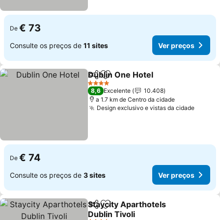
€ 73
De
Consulte os preços de
11 sites
Ver preços
Dublin One Hotel
Partilhar
Adicionar aos favoritos
Ver preç
4 Estrelas
8,6
Excelente
10.408
a 1.7 km de Centro da cidade
Design exclusivo e vistas da cidade
Ver pr
€ 74
De
Consulte os preços de
3 sites
Ver preços
Staycity Aparthotels
Partilhar
Adicionar aos favoritos
Dublin Tivoli