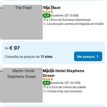
The Fleet
Partilhar
Adicionar aos favoritos
Ver preços
4 Estrelas
8,8
Excelente
9.458
a 1.8 km de Guinness Storehouse
Localização central privilegiada em Dublin
V
€ 97
De
Consulte os preços de
11 sites
Ver preços
Marlin Hotel Stephens
Partilhar
Adicionar aos favoritos
Green
Ver preços
4 Estrelas
8,8
Excelente
20.029
a 0.6 km de Centro da cidade
Camas king-size luxuosas
Ver preços