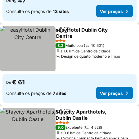
€ 47
De
Consulte os preços de
13 sites
Ver preços
easyHotel Dublin City
Partilhar
Adicionar aos favoritos
Centre
Ver preços
3 Estrelas
8,2
Muito boa
10.601
a 1.6 km de Centro da cidade
Design de quarto moderno e limpo
Ver pre
€ 61
De
Consulte os preços de
7 sites
Ver preços
Staycity Aparthotels,
Partilhar
Adicionar aos favoritos
Dublin Castle
Ver preços
4 Estrelas
9,0
Excelente
4.528
a 0.8 km de Centro da cidade
Cozinha compacta bem equipada para