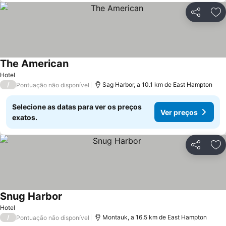
Partilhar
Ad
The American
Hotel
/
Sag Harbor, a 10.1 km de East Hampton
Pontuação não disponível
Selecione as datas para ver os preços
Ver preços
exatos.
Partilhar
Ad
Snug Harbor
Hotel
/
Montauk, a 16.5 km de East Hampton
Pontuação não disponível