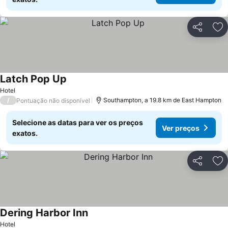
Partilhar
Ad
Latch Pop Up
Hotel
/
Southampton, a 19.8 km de East Hampton
Pontuação não disponível
Selecione as datas para ver os preços
Ver preços
exatos.
Partilhar
Ad
Dering Harbor Inn
Hotel