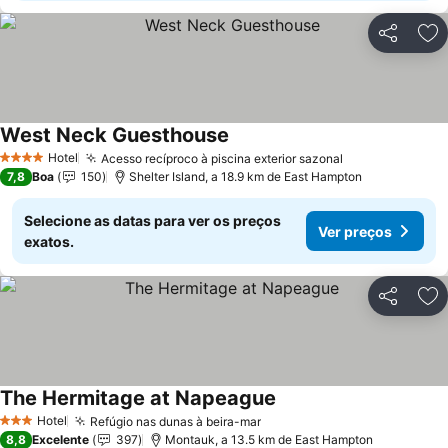
Partilhar
Ad
West Neck Guesthouse
Hotel
Acesso recíproco à piscina exterior sazonal
4 Estrelas
7,8
Boa
150
Shelter Island, a 18.9 km de East Hampton
Selecione as datas para ver os preços
Ver preços
exatos.
Partilhar
Ad
The Hermitage at Napeague
Hotel
Refúgio nas dunas à beira-mar
3 Estrelas
8,8
Excelente
397
Montauk, a 13.5 km de East Hampton