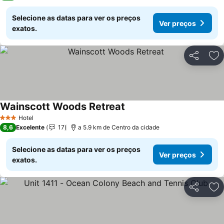
Selecione as datas para ver os preços
Ver preços
exatos.
Partilhar
Ad
Wainscott Woods Retreat
Hotel
3 Estrelas
8,6
Excelente
17
a 5.9 km de Centro da cidade
Selecione as datas para ver os preços
Ver preços
exatos.
Partilhar
Ad