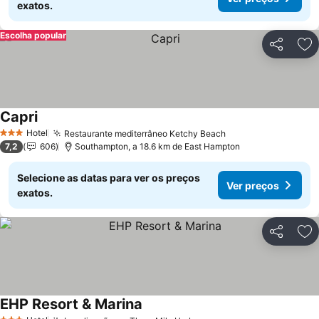
exatos.
Escolha popular
Partilhar
Ad
Capri
Hotel
Restaurante mediterrâneo Ketchy Beach
3 Estrelas
7,2
606
Southampton, a 18.6 km de East Hampton
Selecione as datas para ver os preços
Ver preços
exatos.
Partilhar
Ad
EHP Resort & Marina