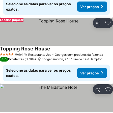
Selecione as datas para ver os preços
Ver preços
exatos.
Escolha popular
Partilhar
Ad
Topping Rose House
Hotel
Restaurante Jean-Georges com produtos da fazenda
5 Estrelas
8,6
Excelente
964
Bridgehampton, a 10.1 km de East Hampton
Selecione as datas para ver os preços
Ver preços
exatos.
Partilhar
Ad