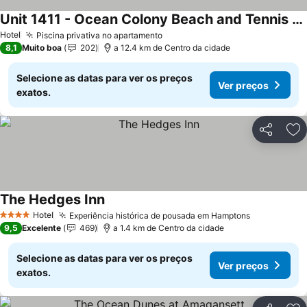
Unit 1411 - Ocean Colony Beach and Tennis Club
Hotel
Piscina privativa no apartamento
8,1
Muito boa
202
a 12.4 km de Centro da cidade
Selecione as datas para ver os preços
Ver preços
exatos.
Partilhar
Ad
The Hedges Inn
Hotel
Experiência histórica de pousada em Hamptons
4 Estrelas
9,5
Excelente
469
a 1.4 km de Centro da cidade
Selecione as datas para ver os preços
Ver preços
exatos.