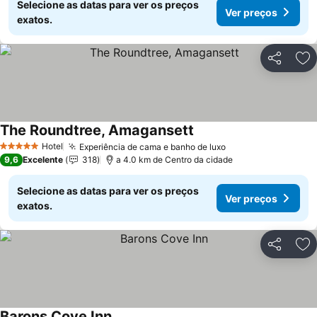
Selecione as datas para ver os preços
Ver preços
exatos.
Partilhar
Ad
The Roundtree, Amagansett
Hotel
Experiência de cama e banho de luxo
5 Estrelas
9,6
Excelente
318
a 4.0 km de Centro da cidade
Selecione as datas para ver os preços
Ver preços
exatos.
Partilhar
Ad
Barons Cove Inn