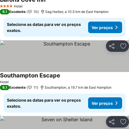
Hotel
4 Estrelas
9,1
Excelente
10
Sag Harbor, a 10.5 km de East Hampton
Selecione as datas para ver os preços
Ver preços
exatos.
Partilhar
Ad
Southampton Escape
Hotel
9,1
Excelente
11
Southampton, a 19.7 km de East Hampton
Selecione as datas para ver os preços
Ver preços
exatos.
Partilhar
Ad