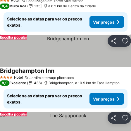
Hotel
Localização em Three Mile Harbor
3 Estrelas
8,4
Muito boa
135
a 6.2 km de Centro da cidade
Selecione as datas para ver os preços
Ver preços
exatos.
Escolha popular
Partilhar
Ad
Bridgehampton Inn
Hotel
Jardim e terraço pitorescos
4 Estrelas
8,9
Excelente
438
Bridgehampton, a 10.9 km de East Hampton
Selecione as datas para ver os preços
Ver preços
exatos.
Escolha popular
Partilhar
Ad