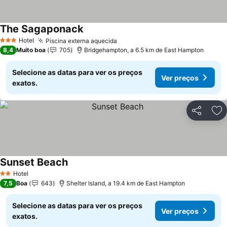
The Sagaponack
Hotel
Piscina externa aquecida
3 Estrelas
8,4
Muito boa
705
Bridgehampton, a 6.5 km de East Hampton
Selecione as datas para ver os preços
Ver preços
exatos.
Partilhar
Ad
Sunset Beach
Hotel
2 Estrelas
7,5
Boa
643
Shelter Island, a 19.4 km de East Hampton
Selecione as datas para ver os preços
Ver preços
exatos.