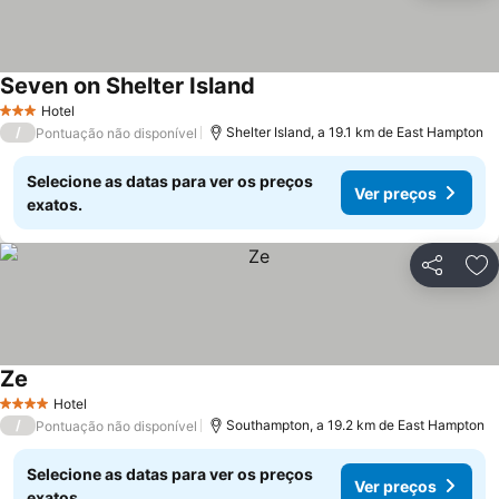
Seven on Shelter Island
Hotel
3 Estrelas
/
Shelter Island, a 19.1 km de East Hampton
Pontuação não disponível
Selecione as datas para ver os preços
Ver preços
exatos.
Partilhar
Ad
Ze
Hotel
4 Estrelas
/
Southampton, a 19.2 km de East Hampton
Pontuação não disponível
Selecione as datas para ver os preços
Ver preços
exatos.