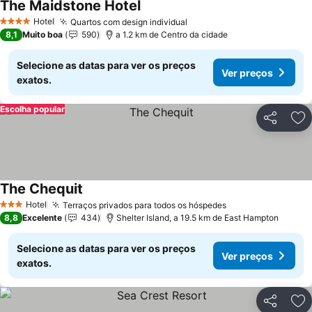
The Maidstone Hotel
Hotel
Quartos com design individual
4 Estrelas
8,1
Muito boa
590
a 1.2 km de Centro da cidade
Selecione as datas para ver os preços
Ver preços
exatos.
Escolha popular
Partilhar
Ad
The Chequit
Hotel
Terraços privados para todos os hóspedes
3 Estrelas
8,8
Excelente
434
Shelter Island, a 19.5 km de East Hampton
Selecione as datas para ver os preços
Ver preços
exatos.
Partilhar
Ad