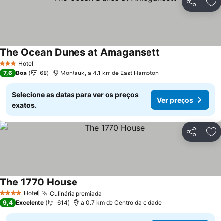
Partilhar
Ad
The Ocean Dunes at Amagansett
Hotel
3 Estrelas
7,6
Boa
68
Montauk, a 4.1 km de East Hampton
Selecione as datas para ver os preços
Ver preços
exatos.
Partilhar
Ad
The 1770 House
Hotel
Culinária premiada
4 Estrelas
9,4
Excelente
614
a 0.7 km de Centro da cidade