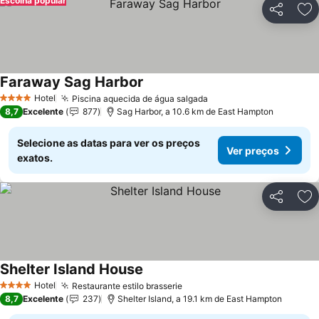
Escolha popular
Partilhar
Ad
Faraway Sag Harbor
Hotel
Piscina aquecida de água salgada
4 Estrelas
8,7
Excelente
877
Sag Harbor, a 10.6 km de East Hampton
Selecione as datas para ver os preços
Ver preços
exatos.
Partilhar
Ad
Shelter Island House
Hotel
Restaurante estilo brasserie
4 Estrelas
8,7
Excelente
237
Shelter Island, a 19.1 km de East Hampton