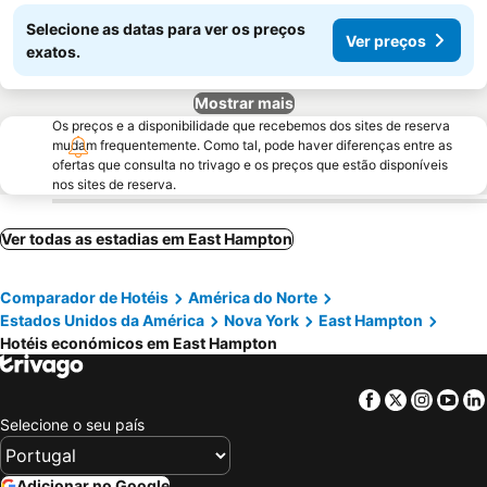
Selecione as datas para ver os preços
Ver preços
exatos.
Mostrar mais
Os preços e a disponibilidade que recebemos dos sites de reserva
mudam frequentemente. Como tal, pode haver diferenças entre as
ofertas que consulta no trivago e os preços que estão disponíveis
nos sites de reserva.
Ver todas as estadias em East Hampton
Comparador de Hotéis
América do Norte
Estados Unidos da América
Nova York
East Hampton
Hotéis económicos em East Hampton
Facebook
Twitter
Insta
Yo
Selecione o seu país
Adicionar no Google