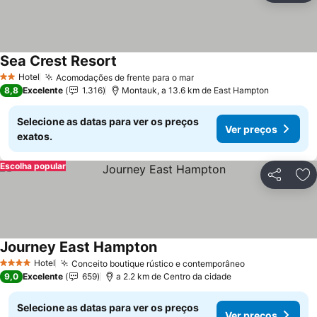
Sea Crest Resort
Hotel
Acomodações de frente para o mar
2 Estrelas
8,8
Excelente
1.316
Montauk, a 13.6 km de East Hampton
Selecione as datas para ver os preços
Ver preços
exatos.
Escolha popular
Partilhar
Ad
Journey East Hampton
Hotel
Conceito boutique rústico e contemporâneo
4 Estrelas
9,0
Excelente
659
a 2.2 km de Centro da cidade
Selecione as datas para ver os preços
Ver preços