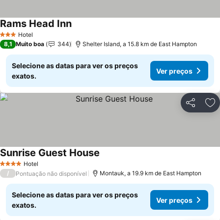
Rams Head Inn
Hotel
3 Estrelas
8,1
Muito boa
344
Shelter Island, a 15.8 km de East Hampton
Selecione as datas para ver os preços
Ver preços
exatos.
Partilhar
Ad
Sunrise Guest House
Hotel
4 Estrelas
/
Montauk, a 19.9 km de East Hampton
Pontuação não disponível
Selecione as datas para ver os preços
Ver preços
exatos.