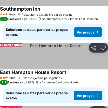
Southampton Inn
Hotel
Restaurante Claude's e bar da piscina
3 Estrelas
8,5
Excelente
1.036
Southampton, a 19.7 km de East Hampton
Selecione as datas para ver os preços
Ver preços
exatos.
Escolha popular
Partilhar
Ad
East Hampton House Resort
Hotel
Extensos jardins paisagísticos
3 Estrelas
8,7
Excelente
987
a 1.4 km de Centro da cidade
Selecione as datas para ver os preços
Ver preços
exatos.