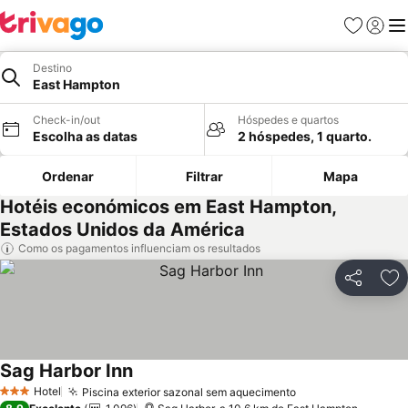
Favoritos
Iniciar
Me
Destino
East Hampton
Check-in/out
Hóspedes e quartos
Escolha as datas
2 hóspedes, 1 quarto.
Ordenar
Filtrar
Mapa
Hotéis económicos em East Hampton,
Estados Unidos da América
Como os pagamentos influenciam os resultados
Partilhar
Ad
Sag Harbor Inn
Hotel
Piscina exterior sazonal sem aquecimento
3 Estrelas