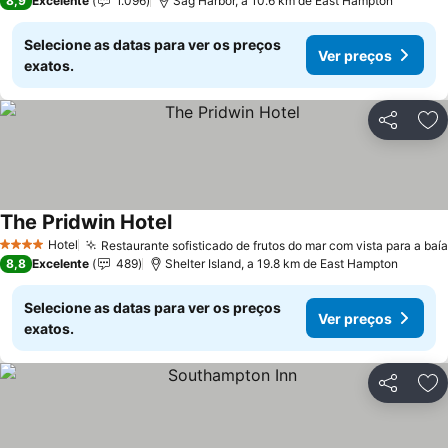
8,9
Excelente
1.096
Sag Harbor, a 10.6 km de East Hampton
Selecione as datas para ver os preços
Ver preços
exatos.
Partilhar
Ad
The Pridwin Hotel
Hotel
Restaurante sofisticado de frutos do mar com vista para a baía
4 Estrelas
8,8
Excelente
489
Shelter Island, a 19.8 km de East Hampton
Selecione as datas para ver os preços
Ver preços
exatos.
Partilhar
Ad