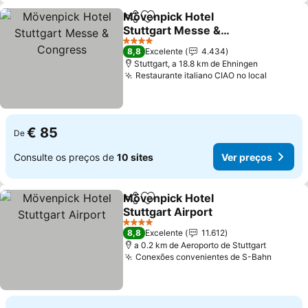
Mövenpick Hotel
Partilhar
Adicionar aos favoritos
Stuttgart Messe &
Congress
4 Estrelas
8,8
Excelente
4.434
Stuttgart, a 18.8 km de Ehningen
Restaurante italiano CIAO no local
€ 85
De
Consulte os preços de
10 sites
Ver preços
Mövenpick Hotel
Partilhar
Adicionar aos favoritos
Stuttgart Airport
4 Estrelas
8,8
Excelente
11.612
a 0.2 km de Aeroporto de Stuttgart
Conexões convenientes de S-Bahn