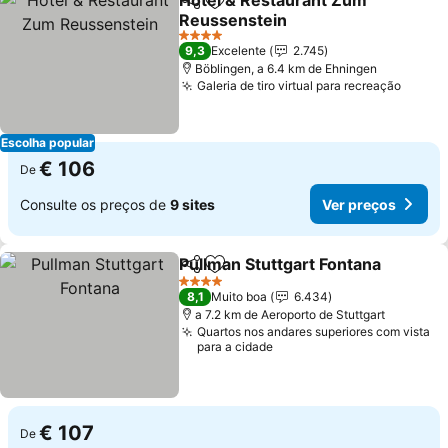
Hotel & Restaurant Zum
Partilhar
Adicionar aos favoritos
Reussenstein
4 Estrelas
9,3
Excelente
2.745
Böblingen, a 6.4 km de Ehningen
Galeria de tiro virtual para recreação
Escolha popular
€ 106
De
Consulte os preços de
9 sites
Ver preços
Pullman Stuttgart Fontana
Partilhar
Adicionar aos favoritos
4 Estrelas
8,1
Muito boa
6.434
a 7.2 km de Aeroporto de Stuttgart
Quartos nos andares superiores com vista
para a cidade
€ 107
De