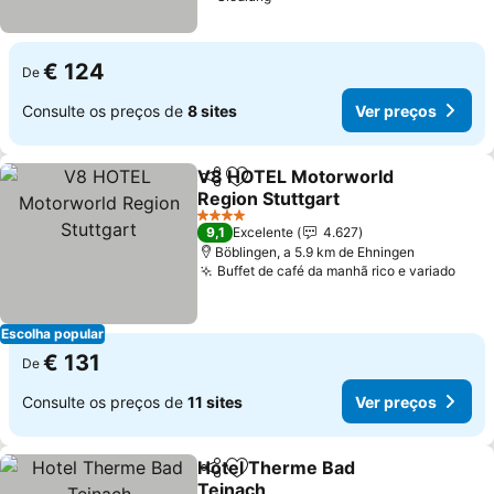
€ 124
De
Consulte os preços de
8 sites
Ver preços
V8 HOTEL Motorworld
Partilhar
Adicionar aos favoritos
Region Stuttgart
4 Estrelas
9,1
Excelente
4.627
Böblingen, a 5.9 km de Ehningen
Buffet de café da manhã rico e variado
Escolha popular
€ 131
De
Consulte os preços de
11 sites
Ver preços
Hotel Therme Bad
Partilhar
Adicionar aos favoritos
Teinach