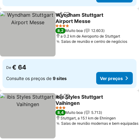
Wyndham Stuttgart
Partilhar
Adicionar aos favoritos
Airport Messe
4 Estrelas
8,2
Muito boa
12.603
a 0.2 km de Aeroporto de Stuttgart
Salas de reunião e centro de negócios
€ 64
De
Consulte os preços de
9 sites
Ver preços
ibis Styles Stuttgart
Partilhar
Adicionar aos favoritos
Vaihingen
3 Estrelas
8,4
Muito boa
5.713
Stuttgart, a 15.1 km de Ehningen
Salas de reunião modernas e bem equipadas