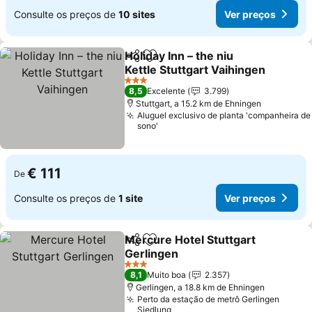
Consulte os preços de
10 sites
Ver preços
Holiday Inn – the niu
Partilhar
Adicionar aos favoritos
Kettle Stuttgart Vaihingen
3 Estrelas
8,5
Excelente
3.799
Stuttgart, a 15.2 km de Ehningen
Aluguel exclusivo de planta 'companheira de
sono'
€ 111
De
Consulte os preços de
1 site
Ver preços
Mercure Hotel Stuttgart
Partilhar
Adicionar aos favoritos
Gerlingen
3 Estrelas
8,1
Muito boa
2.357
Gerlingen, a 18.8 km de Ehningen
Perto da estação de metrô Gerlingen
Siedlung