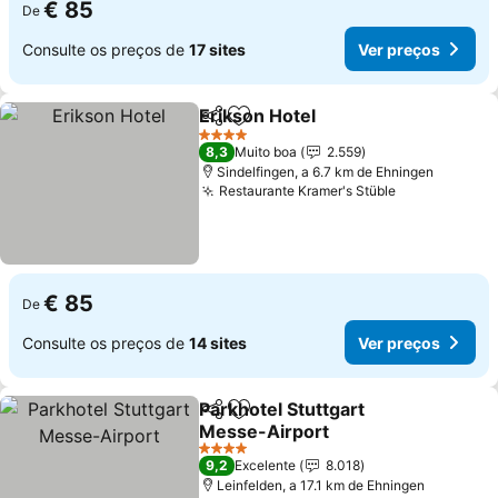
€ 85
De
Consulte os preços de
17 sites
Ver preços
Erikson Hotel
Partilhar
Adicionar aos favoritos
4 Estrelas
8,3
Muito boa
2.559
Sindelfingen, a 6.7 km de Ehningen
Restaurante Kramer's Stüble
€ 85
De
Consulte os preços de
14 sites
Ver preços
Parkhotel Stuttgart
Partilhar
Adicionar aos favoritos
Messe-Airport
4 Estrelas
9,2
Excelente
8.018
Leinfelden, a 17.1 km de Ehningen