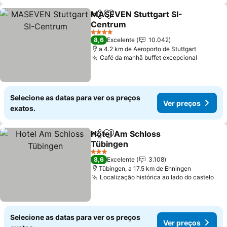
MASEVEN Stuttgart SI-
Partilhar
Adicionar aos favoritos
Centrum
4 Estrelas
8,6
Excelente
10.042
a 4.2 km de Aeroporto de Stuttgart
Café da manhã buffet excepcional
Selecione as datas para ver os preços
Ver preços
exatos.
Hotel Am Schloss
Partilhar
Adicionar aos favoritos
Tübingen
3 Estrelas
8,6
Excelente
3.108
Tübingen, a 17.5 km de Ehningen
Localização histórica ao lado do castelo
Selecione as datas para ver os preços
Ver preços