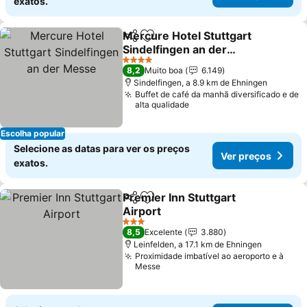
exatos.
Mercure Hotel Stuttgart
Partilhar
Adicionar aos favoritos
Sindelfingen an der
Messe
4 Estrelas
8,2
Muito boa
6.149
Sindelfingen, a 8.9 km de Ehningen
Buffet de café da manhã diversificado e de
alta qualidade
Escolha popular
Selecione as datas para ver os preços
Ver preços
exatos.
Premier Inn Stuttgart
Partilhar
Adicionar aos favoritos
Airport
3 Estrelas
8,5
Excelente
3.880
Leinfelden, a 17.1 km de Ehningen
Proximidade imbatível ao aeroporto e à
Messe