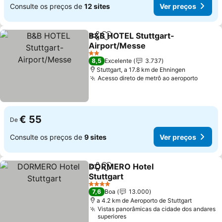
Consulte os preços de
12 sites
Ver preços
B&B HOTEL Stuttgart-
Partilhar
Adicionar aos favoritos
Airport/Messe
2 Estrelas
8,5
Excelente
3.737
Stuttgart, a 17.8 km de Ehningen
Acesso direto de metrô ao aeroporto
€ 55
De
Consulte os preços de
9 sites
Ver preços
DORMERO Hotel
Partilhar
Adicionar aos favoritos
Stuttgart
4 Estrelas
7,6
Boa
13.000
a 4.2 km de Aeroporto de Stuttgart
Vistas panorâmicas da cidade dos andares
superiores