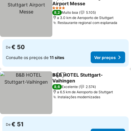
Partilhar
Adicionar aos favoritos
Airport Messe
4 Estrelas
8,2
Muito boa
5.105
a 3.0 km de Aeroporto de Stuttgart
Restaurante regional com esplanada
€ 50
De
Consulte os preços de
11 sites
Ver preços
B&B HOTEL Stuttgart-
Partilhar
Adicionar aos favoritos
Vaihingen
8,6
Excelente
2.574
a 6.5 km de Aeroporto de Stuttgart
Instalações modernizadas
€ 51
De