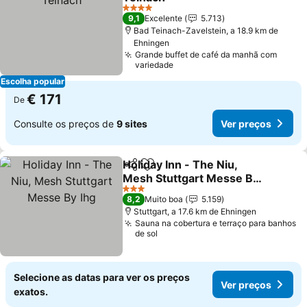
4 Estrelas
9,1
Excelente
5.713
Bad Teinach-Zavelstein, a 18.9 km de
Ehningen
Grande buffet de café da manhã com
variedade
Escolha popular
€ 171
De
Consulte os preços de
9 sites
Ver preços
Holiday Inn - The Niu,
Partilhar
Adicionar aos favoritos
Mesh Stuttgart Messe By
Ihg
3 Estrelas
8,2
Muito boa
5.159
Stuttgart, a 17.6 km de Ehningen
Sauna na cobertura e terraço para banhos
de sol
Selecione as datas para ver os preços
Ver preços
exatos.