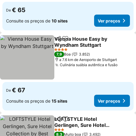
€ 65
De
Consulte os preços de
10 sites
Ver preços
Vienna House Easy by
Partilhar
Adicionar aos favoritos
Wyndham Stuttgart
4 Estrelas
7,9
Boa
3.852
a 7.6 km de Aeroporto de Stuttgart
Culinária suábia autêntica e fusão
€ 67
De
Consulte os preços de
15 sites
Ver preços
LOFTSTYLE Hotel
Partilhar
Adicionar aos favoritos
Gerlingen, Sure Hotel
Collection by Best
3 Estrelas
8,3
Muito boa
3.492