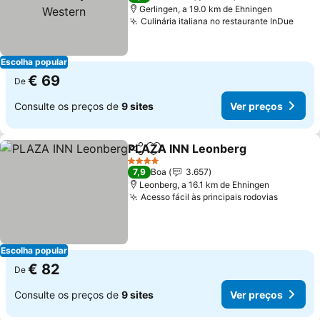
Western
Gerlingen, a 19.0 km de Ehningen
Culinária italiana no restaurante InDue
Escolha popular
€ 69
De
Consulte os preços de
9 sites
Ver preços
PLAZA INN Leonberg
Partilhar
Adicionar aos favoritos
4 Estrelas
7,9
Boa
3.657
Leonberg, a 16.1 km de Ehningen
Acesso fácil às principais rodovias
Escolha popular
€ 82
De
Consulte os preços de
9 sites
Ver preços