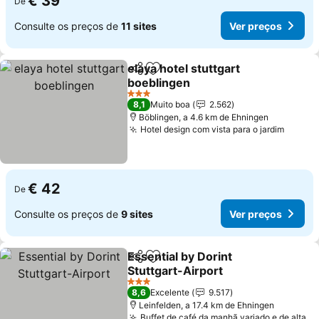
€ 39
De
Consulte os preços de
11 sites
Ver preços
elaya hotel stuttgart
Partilhar
Adicionar aos favoritos
boeblingen
3 Estrelas
8,1
Muito boa
2.562
Böblingen, a 4.6 km de Ehningen
Hotel design com vista para o jardim
€ 42
De
Consulte os preços de
9 sites
Ver preços
Essential by Dorint
Partilhar
Adicionar aos favoritos
Stuttgart-Airport
3 Estrelas
8,6
Excelente
9.517
Leinfelden, a 17.4 km de Ehningen
Buffet de café da manhã variado e de alta