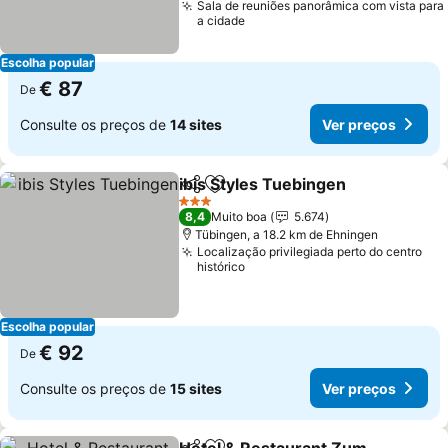
Sala de reuniões panorâmica com vista para
a cidade
Escolha popular
€ 87
De
Consulte os preços de
14 sites
Ver preços
ibis Styles Tuebingen
Partilhar
Adicionar aos favoritos
3 Estrelas
8,4
Muito boa
5.674
Tübingen, a 18.2 km de Ehningen
Localização privilegiada perto do centro
histórico
Escolha popular
€ 92
De
Consulte os preços de
15 sites
Ver preços