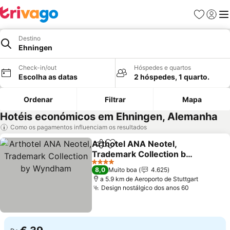
Favoritos
Iniciar
Me
Destino
Ehningen
Check-in/out
Hóspedes e quartos
Escolha as datas
2 hóspedes, 1 quarto.
Ordenar
Filtrar
Mapa
Hotéis económicos em Ehningen, Alemanha
Como os pagamentos influenciam os resultados
Arthotel ANA Neotel,
Partilhar
Adicionar aos favoritos
Trademark Collection by
Wyndham
4 Estrelas
8,0
Muito boa
4.625
a 5.9 km de Aeroporto de Stuttgart
Design nostálgico dos anos 60