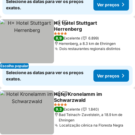
Selecione as datas para ver os preços
Ver preços
exatos.
H+ Hotel Stuttgart
Partilhar
Adicionar aos favoritos
Herrenberg
4 Estrelas
8,9
Excelente
6.899
Herrenberg, a 8.3 km de Ehningen
Dois restaurantes regionais distintos
Escolha popular
Selecione as datas para ver os preços
Ver preços
exatos.
Hotel Kronelamm im
Partilhar
Adicionar aos favoritos
Schwarzwald
4 Estrelas
9,3
Excelente
1.840
Bad Teinach-Zavelstein, a 18.9 km de
Ehningen
Localização cênica na Floresta Negra