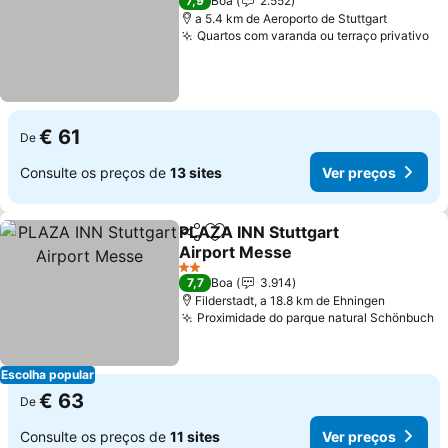
7,9
Boa
2.552
a 5.4 km de Aeroporto de Stuttgart
Quartos com varanda ou terraço privativo
€ 61
De
Consulte os preços de
13 sites
Ver preços
PLAZA INN Stuttgart
Partilhar
Adicionar aos favoritos
Airport Messe
2 Estrelas
7,7
Boa
3.914
Filderstadt, a 18.8 km de Ehningen
Proximidade do parque natural Schönbuch
Escolha popular
€ 63
De
Consulte os preços de
11 sites
Ver preços