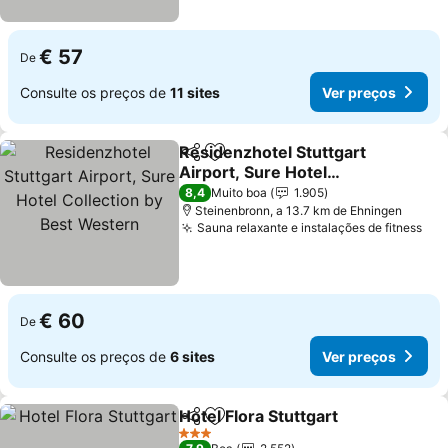
€ 57
De
Consulte os preços de
11 sites
Ver preços
Residenzhotel Stuttgart
Partilhar
Adicionar aos favoritos
Airport, Sure Hotel
Collection by Best
8,4
Muito boa
1.905
Western
Steinenbronn, a 13.7 km de Ehningen
Sauna relaxante e instalações de fitness
€ 60
De
Consulte os preços de
6 sites
Ver preços
Hotel Flora Stuttgart
Partilhar
Adicionar aos favoritos
3 Estrelas