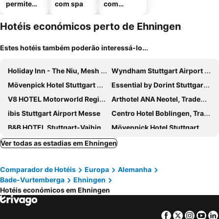
permitem
com spa
com
animais
estaciona
mento
Hotéis económicos perto de Ehningen
Estes hotéis também poderão interessá-lo...
Holiday Inn - The Niu, Mesh Stuttgart Messe By Ihg
Wyndham Stuttgart Airport Messe
Mövenpick Hotel Stuttgart Airport
Essential by Dorint Stuttgart-Airport
V8 HOTEL Motorworld Region Stuttgart
Arthotel ANA Neotel, Trademark Collection by Wyndham
ibis Stuttgart Airport Messe
Centro Hotel Boblingen, Trademark Collection by Wyndham
B&B HOTEL Stuttgart-Vaihingen
Mövenpick Hotel Stuttgart Messe & Congress
The Rilano Boblingen
elaya hotel stuttgart boeblingen
Ver todas as estadias em Ehningen
Mercure Hotel Stuttgart Sindelfingen an der Messe
ibis Styles Stuttgart Vaihingen
Comparador de Hotéis
Europa
Alemanha
PLAZA INN Stuttgart Airport Messe
Residenzhotel Stuttgart Airport, Sure Hotel Collection by Best Western
Bade-Vurtemberga
Ehningen
Vienna House Easy by Wyndham Stuttgart
Airport Hotel Stetten
Hotéis económicos em Ehningen
Premier Inn Stuttgart Airport
B&B Hotel Böblingen
Hotel & Restaurant Zum Reussenstein
Rioca Stuttgart Posto 6
Facebook
Twitter
Insta
Yo