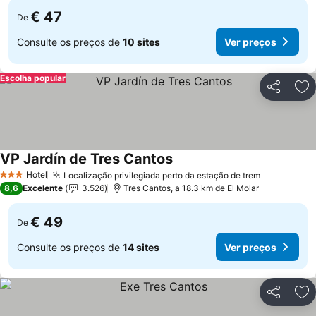
€ 47
De
Consulte os preços de
10 sites
Ver preços
Escolha popular
Partilhar
Ad
VP Jardín de Tres Cantos
Hotel
Localização privilegiada perto da estação de trem
3 Estrelas
8,6
Excelente
3.526
Tres Cantos, a 18.3 km de El Molar
€ 49
De
Consulte os preços de
14 sites
Ver preços
Partilhar
Ad