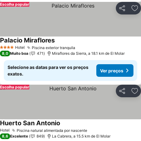
Escolha popular
Partilhar
Ad
Palacio Miraflores
Hotel
Piscina exterior tranquila
4 Estrelas
8,0
Muito boa
471
Miraflores da Sierra, a 18.1 km de El Molar
Selecione as datas para ver os preços
Ver preços
exatos.
Escolha popular
Partilhar
Ad
Huerto San Antonio
Hotel
Piscina natural alimentada por nascente
8,6
Excelente
849
La Cabrera, a 15.5 km de El Molar