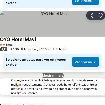
Ver preços
exatos.
Partilhar
Ad
OYO Hotel Mavi
Hotel
2 Estrelas
7,2
198
Madarcos, a 13.9 km de El Molar
Selecione as datas para ver os preços
Ver preços
exatos.
Mostrar mais
Os preços e a disponibilidade que recebemos dos sites de reserva
mudam frequentemente. Como tal, pode haver diferenças entre as
ofertas que consulta no trivago e os preços que estão disponíveis
nos sites de reserva.