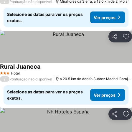
/
Miraflores da Sierra, a 18.0 km de El Molar
Pontuação não disponível
Selecione as datas para ver os preços
Ver preços
exatos.
Partilhar
Ad
Rural Juaneca
Hotel
3 Estrelas
/
a 20.5 km de Adolfo Suárez Madrid–Barajas Airport
Pontuação não disponível
Selecione as datas para ver os preços
Ver preços
exatos.
Partilhar
Ad