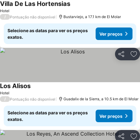
Villa De Las Hortensias
Hotel
/
Bustarviejo, a 17.1 km de El Molar
Pontuação não disponível
Selecione as datas para ver os preços
Ver preços
exatos.
Partilhar
Ad
Los Alisos
Hotel
/
Guadalix de la Sierra, a 10.5 km de El Molar
Pontuação não disponível
Selecione as datas para ver os preços
Ver preços
exatos.
Partilhar
Ad