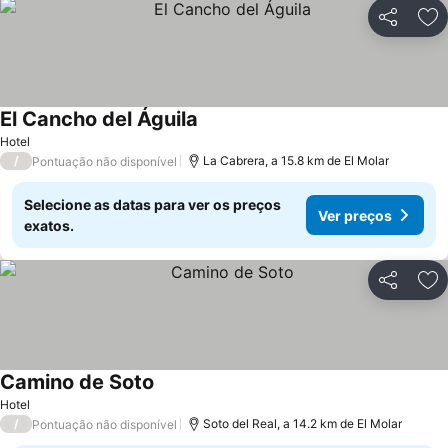
Partilhar
Ad
El Cancho del Águila
Hotel
/
La Cabrera, a 15.8 km de El Molar
Pontuação não disponível
Selecione as datas para ver os preços
Ver preços
exatos.
Partilhar
Ad
Camino de Soto
Hotel
/
Soto del Real, a 14.2 km de El Molar
Pontuação não disponível