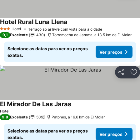
Hotel Rural Luna Llena
Hotel
Terraço ao ar livre com vista para a cidade
3 Estrelas
9,1
Excelente
430
Torremocha de Jarama, a 13.5 km de El Molar
Selecione as datas para ver os preços
Ver preços
exatos.
Partilhar
Ad
El Mirador De Las Jaras
Hotel
9,8
Excelente
509
Patones, a 16.6 km de El Molar
Selecione as datas para ver os preços
Ver preços
exatos.