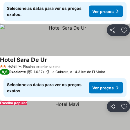
Selecione as datas para ver os preços
Ver preços
exatos.
Partilhar
Ad
Hotel Sara De Ur
Hotel
Piscina exterior sazonal
2 Estrelas
8,6
Excelente
1.037
La Cabrera, a 14.3 km de El Molar
Selecione as datas para ver os preços
Ver preços
exatos.
Escolha popular
Partilhar
Ad