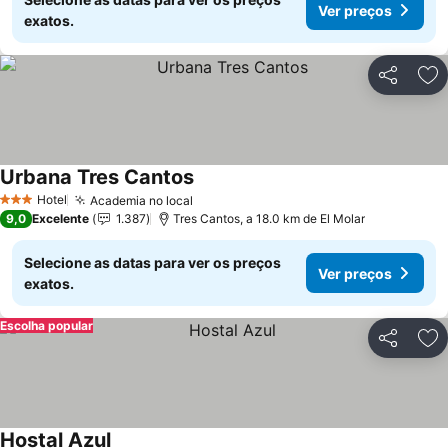
Ver preços
exatos.
Partilhar
Ad
Urbana Tres Cantos
Hotel
Academia no local
3 Estrelas
9,0
Excelente
1.387
Tres Cantos, a 18.0 km de El Molar
Selecione as datas para ver os preços
Ver preços
exatos.
Escolha popular
Partilhar
Ad
Hostal Azul