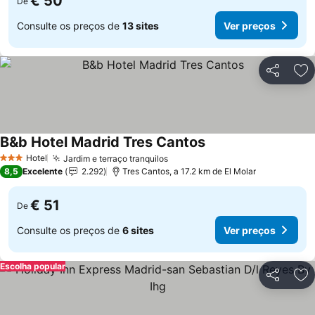
€ 50
De
Consulte os preços de
13 sites
Ver preços
Partilhar
Ad
B&b Hotel Madrid Tres Cantos
Hotel
Jardim e terraço tranquilos
3 Estrelas
8,5
Excelente
2.292
Tres Cantos, a 17.2 km de El Molar
€ 51
De
Consulte os preços de
6 sites
Ver preços
Escolha popular
Partilhar
Ad