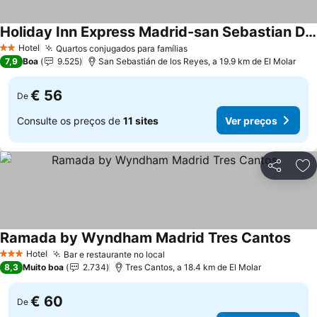
Holiday Inn Express Madrid-san Sebastian D/l Reyes By Ihg
Hotel
Quartos conjugados para famílias
2 Estrelas
7,9
Boa
9.525
San Sebastián de los Reyes, a 19.9 km de El Molar
€ 56
De
Consulte os preços de
11 sites
Ver preços
Partilhar
Ad
Ramada by Wyndham Madrid Tres Cantos
Hotel
Bar e restaurante no local
3 Estrelas
8,3
Muito boa
2.734
Tres Cantos, a 18.4 km de El Molar
€ 60
De