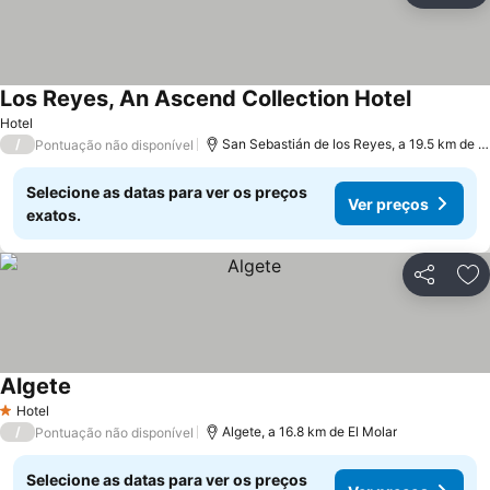
Los Reyes, An Ascend Collection Hotel
Hotel
/
San Sebastián de los Reyes, a 19.5 km de El Molar
Pontuação não disponível
Selecione as datas para ver os preços
Ver preços
exatos.
Partilhar
Ad
Algete
Hotel
1 Estrelas
/
Algete, a 16.8 km de El Molar
Pontuação não disponível
Selecione as datas para ver os preços