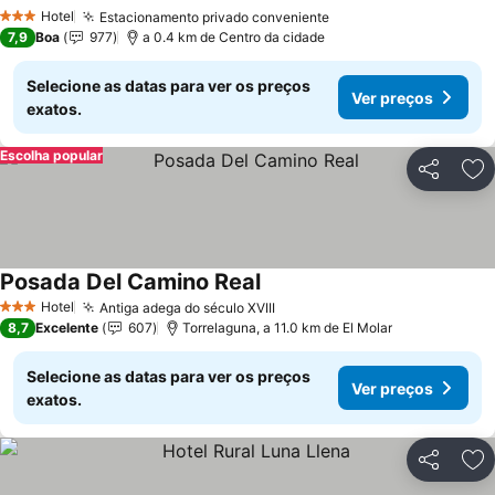
Hotel
Estacionamento privado conveniente
3 Estrelas
7,9
Boa
977
a 0.4 km de Centro da cidade
Selecione as datas para ver os preços
Ver preços
exatos.
Escolha popular
Partilhar
Ad
Posada Del Camino Real
Hotel
Antiga adega do século XVIII
3 Estrelas
8,7
Excelente
607
Torrelaguna, a 11.0 km de El Molar
Selecione as datas para ver os preços
Ver preços
exatos.
Partilhar
Ad