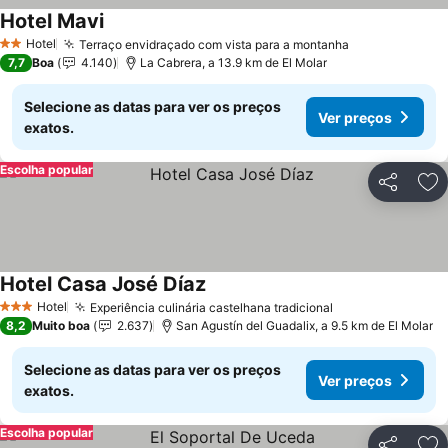
Hotel Mavi
Hotel
Terraço envidraçado com vista para a montanha
2 Estrelas
7,7
Boa
4.140
La Cabrera, a 13.9 km de El Molar
Selecione as datas para ver os preços
Ver preços
exatos.
Escolha popular
Partilhar
Ad
Hotel Casa José Díaz
Hotel
Experiência culinária castelhana tradicional
3 Estrelas
8,2
Muito boa
2.637
San Agustín del Guadalix, a 9.5 km de El Molar
Selecione as datas para ver os preços
Ver preços
exatos.
Escolha popular