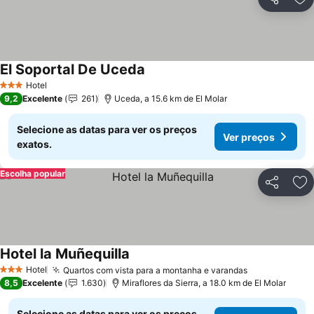
Partilhar
Ad
El Soportal De Uceda
Hotel
3 Estrelas
9,2
Excelente
261
Uceda, a 15.6 km de El Molar
Selecione as datas para ver os preços
Ver preços
exatos.
Escolha popular
Partilhar
Ad
Hotel la Muñequilla
Hotel
Quartos com vista para a montanha e varandas
3 Estrelas
8,5
Excelente
1.630
Miraflores da Sierra, a 18.0 km de El Molar
Selecione as datas para ver os preços