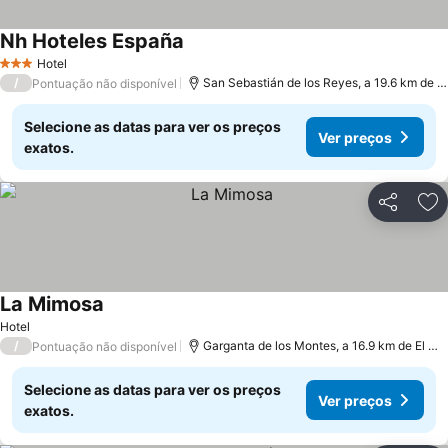
Nh Hoteles España
Hotel
3 Estrelas
/
San Sebastián de los Reyes, a 19.6 km de El Molar
Pontuação não disponível
Selecione as datas para ver os preços
Ver preços
exatos.
Partilhar
Ad
La Mimosa
Hotel
/
Garganta de los Montes, a 16.9 km de El Molar
Pontuação não disponível
Selecione as datas para ver os preços
Ver preços
exatos.