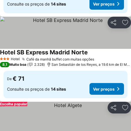
Consulte os preços de
14 sites
Ver preços
Partilhar
Ad
Hotel SB Express Madrid Norte
Hotel
Café da manhã buffet com muitas opções
3 Estrelas
8,1
Muito boa
2.328
San Sebastián de los Reyes, a 19.6 km de El Molar
€ 71
De
Consulte os preços de
14 sites
Ver preços
Escolha popular
Partilhar
Ad