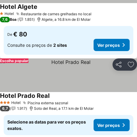
Hotel Algete
Hotel
Restaurante de carnes grelhadas no local
1 Estrelas
7,6
Boa
1.851
Algete, a 16.8 km de El Molar
€ 80
De
Consulte os preços de
2 sites
Ver preços
Escolha popular
Partilhar
Ad
Hotel Prado Real
Hotel
Piscina externa sazonal
3 Estrelas
6,7
1.917
Soto del Real, a 17.1 km de El Molar
Selecione as datas para ver os preços
Ver preços
exatos.