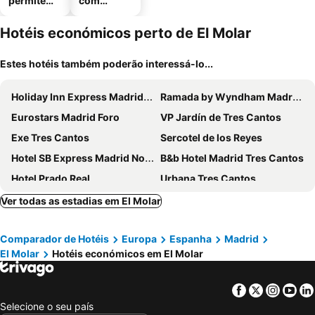
permitem
com
animais
estaciona
mento
Hotéis económicos perto de El Molar
Estes hotéis também poderão interessá-lo...
Holiday Inn Express Madrid-san Sebastian D/l Reyes By Ihg
Ramada by Wyndham Madrid Tres Cantos
Eurostars Madrid Foro
VP Jardín de Tres Cantos
Exe Tres Cantos
Sercotel de los Reyes
Hotel SB Express Madrid Norte
B&b Hotel Madrid Tres Cantos
Hotel Prado Real
Urbana Tres Cantos
Hotel Praderon
Hotel Sara De Ur
Ver todas as estadias em El Molar
Hotel la Muñequilla
Hotel Casa José Díaz
Comparador de Hotéis
Europa
Espanha
Madrid
Hotel Mavi
Palacio Miraflores
El Molar
Hotéis económicos em El Molar
Huerto San Antonio
Hostal Azul
Posada Del Camino Real
Hotel Algete
Facebook
Twitter
Insta
Yo
Selecione o seu país