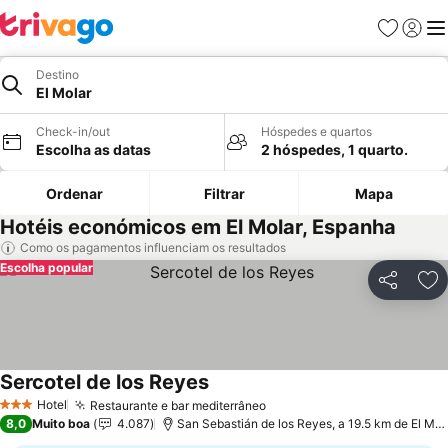
Favoritos
Iniciar
Me
Destino
El Molar
Check-in/out
Hóspedes e quartos
Escolha as datas
2 hóspedes, 1 quarto.
Ordenar
Filtrar
Mapa
Hotéis económicos em El Molar, Espanha
Como os pagamentos influenciam os resultados
Escolha popular
Partilhar
Ad
Sercotel de los Reyes
Hotel
Restaurante e bar mediterrâneo
3 Estrelas
8,0
Muito boa
4.087
San Sebastián de los Reyes, a 19.5 km de El Molar