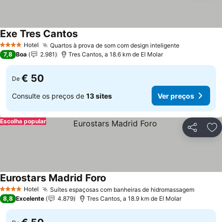
Exe Tres Cantos
Hotel
Quartos à prova de som com design inteligente
4 Estrelas
7,8
Boa
2.981
Tres Cantos, a 18.6 km de El Molar
€ 50
De
Consulte os preços de
13 sites
Ver preços
Escolha popular
Partilhar
Ad
Eurostars Madrid Foro
Hotel
Suítes espaçosas com banheiras de hidromassagem
4 Estrelas
8,8
Excelente
4.879
Tres Cantos, a 18.9 km de El Molar