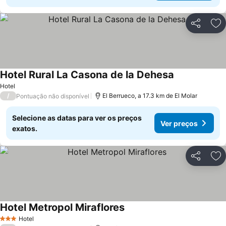
Partilhar
Ad
Hotel Rural La Casona de la Dehesa
Hotel
/
El Berrueco, a 17.3 km de El Molar
Pontuação não disponível
Selecione as datas para ver os preços
Ver preços
exatos.
Partilhar
Ad
Hotel Metropol Miraflores
Hotel
3 Estrelas