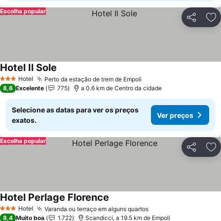
Escolha popular
Partilhar
Ad
Hotel Il Sole
Hotel
Perto da estação de trem de Empoli
3 Estrelas
8,6
Excelente
775
a 0.6 km de Centro da cidade
Selecione as datas para ver os preços
Ver preços
exatos.
Escolha popular
Partilhar
Ad
Hotel Perlage Florence
Hotel
Varanda ou terraço em alguns quartos
3 Estrelas
8,4
Muito boa
1.722
Scandicci, a 19.5 km de Empoli