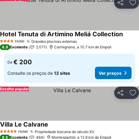
Partilhar
Ad
Hotel Tenuta di Artimino Meliá Collection
Hotel
Grandes piscinas externas
4 Estrelas
8,9
Excelente
2.071
Carmignano, a 10.7 km de Empoli
€ 200
De
Consulte os preços de
12 sites
Ver preços
Escolha popular
Partilhar
Ad
Villa Le Calvane
Hotel
Propriedade toscana do século XV
5 Estrelas
9,5
Excelente
464
Montespertoli, a 12.9 km de Empoli