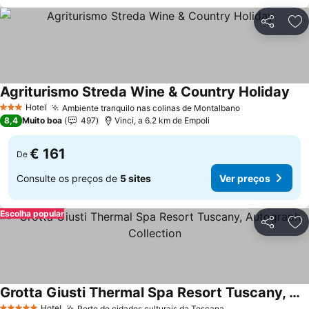
Partilhar
Ad
Agriturismo Streda Wine & Country Holiday
Hotel
Ambiente tranquilo nas colinas de Montalbano
3 Estrelas
8,4
Muito boa
497
Vinci, a 6.2 km de Empoli
€ 161
De
Consulte os preços de
5 sites
Ver preços
Escolha popular
Partilhar
Ad
Grotta Giusti Thermal Spa Resort Tuscany, Autograph Collection
Hotel
Perto de cidades culturais da Toscana