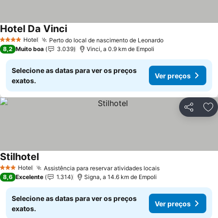
Hotel Da Vinci
Hotel
Perto do local de nascimento de Leonardo
4 Estrelas
8,2
Muito boa
3.039
Vinci, a 0.9 km de Empoli
Selecione as datas para ver os preços
Ver preços
exatos.
Partilhar
Ad
Stilhotel
Hotel
Assistência para reservar atividades locais
3 Estrelas
8,6
Excelente
1.314
Signa, a 14.6 km de Empoli
Selecione as datas para ver os preços
Ver preços
exatos.