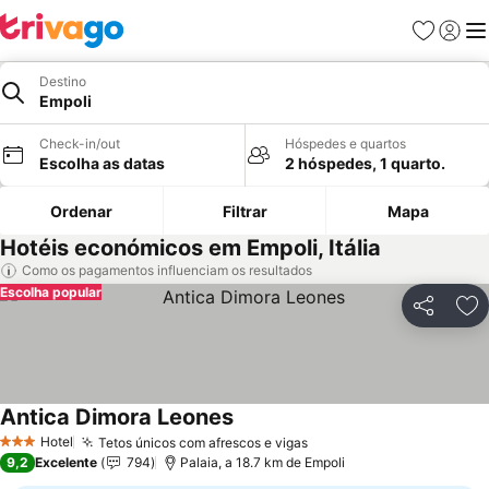
Favoritos
Iniciar
Me
Destino
Empoli
Check-in/out
Hóspedes e quartos
Escolha as datas
2 hóspedes, 1 quarto.
Ordenar
Filtrar
Mapa
Hotéis económicos em Empoli, Itália
Como os pagamentos influenciam os resultados
Escolha popular
Partilhar
Ad
Antica Dimora Leones
Hotel
Tetos únicos com afrescos e vigas
3 Estrelas
9,2
Excelente
794
Palaia, a 18.7 km de Empoli