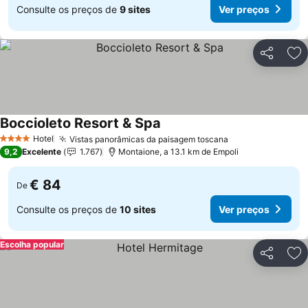
Consulte os preços de
9 sites
Ver preços
Partilhar
Ad
Boccioleto Resort & Spa
Hotel
Vistas panorâmicas da paisagem toscana
4 Estrelas
9,2
Excelente
1.767
Montaione, a 13.1 km de Empoli
€ 84
De
Consulte os preços de
10 sites
Ver preços
Escolha popular
Partilhar
Ad