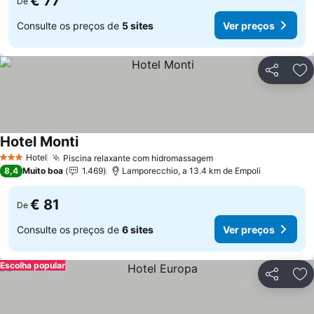
€ 77
De
Consulte os preços de
5 sites
Ver preços
Partilhar
Ad
Hotel Monti
Hotel
Piscina relaxante com hidromassagem
3 Estrelas
8,4
Muito boa
1.469
Lamporecchio, a 13.4 km de Empoli
€ 81
De
Consulte os preços de
6 sites
Ver preços
Escolha popular
Partilhar
Ad