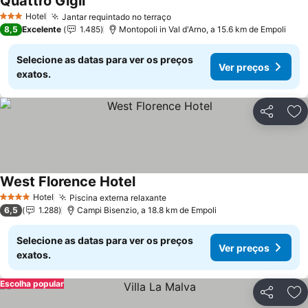
Quattro Gigli
Hotel
Jantar requintado no terraço
3 Estrelas
8,5
Excelente
1.485
Montopoli in Val d'Arno, a 15.6 km de Empoli
Selecione as datas para ver os preços
Ver preços
exatos.
Partilhar
Ad
West Florence Hotel
Hotel
Piscina externa relaxante
4 Estrelas
6,5
1.288
Campi Bisenzio, a 18.8 km de Empoli
Selecione as datas para ver os preços
Ver preços
exatos.
Escolha popular
Partilhar
Ad