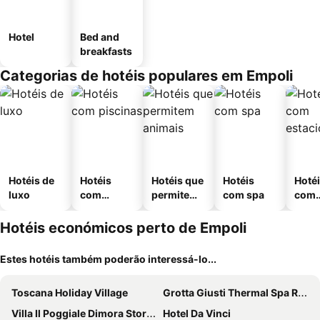
Hotel
Bed and
breakfasts
Categorias de hotéis populares em Empoli
Hotéis de
Hotéis
Hotéis que
Hotéis
Hoté
luxo
com
permitem
com spa
com
piscinas
animais
esta
ment
Hotéis económicos perto de Empoli
Estes hotéis também poderão interessá-lo...
Toscana Holiday Village
Grotta Giusti Thermal Spa Resort Tuscany, Autograph Collection
Villa Il Poggiale Dimora Storica
Hotel Da Vinci