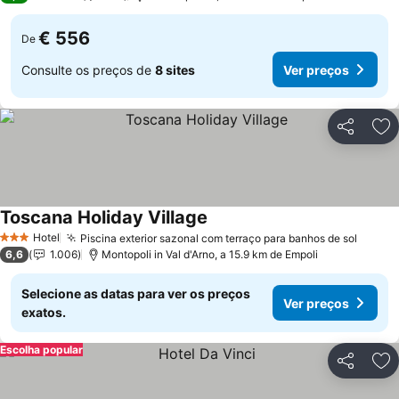
€ 556
De
Consulte os preços de
8 sites
Ver preços
Partilhar
Ad
Toscana Holiday Village
Hotel
Piscina exterior sazonal com terraço para banhos de sol
3 Estrelas
6,6
1.006
Montopoli in Val d'Arno, a 15.9 km de Empoli
Selecione as datas para ver os preços
Ver preços
exatos.
Escolha popular
Partilhar
Ad