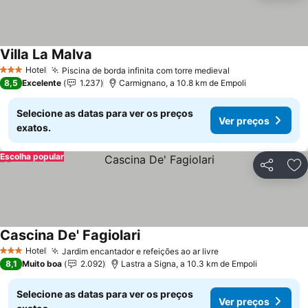
Villa La Malva
Hotel
Piscina de borda infinita com torre medieval
3 Estrelas
8,5
Excelente
1.237
Carmignano, a 10.8 km de Empoli
Selecione as datas para ver os preços
Ver preços
exatos.
Escolha popular
Partilhar
Ad
Cascina De' Fagiolari
Hotel
Jardim encantador e refeições ao ar livre
3 Estrelas
8,1
Muito boa
2.092
Lastra a Signa, a 10.3 km de Empoli
Selecione as datas para ver os preços
Ver preços