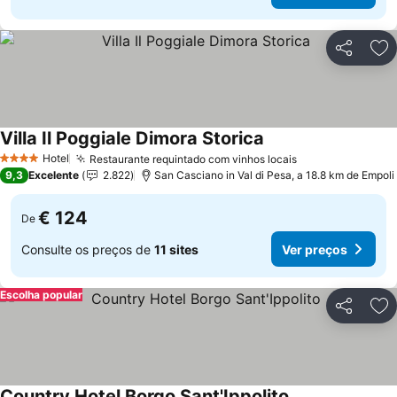
Partilhar
Ad
Villa Il Poggiale Dimora Storica
Hotel
Restaurante requintado com vinhos locais
4 Estrelas
9,3
Excelente
2.822
San Casciano in Val di Pesa, a 18.8 km de Empoli
€ 124
De
Consulte os preços de
11 sites
Ver preços
Escolha popular
Partilhar
Ad
Country Hotel Borgo Sant'Ippolito