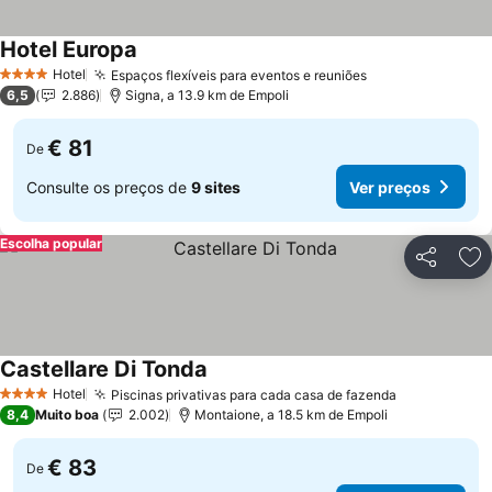
Hotel Europa
Hotel
Espaços flexíveis para eventos e reuniões
4 Estrelas
6,5
2.886
Signa, a 13.9 km de Empoli
€ 81
De
Consulte os preços de
9 sites
Ver preços
Escolha popular
Partilhar
Ad
Castellare Di Tonda
Hotel
Piscinas privativas para cada casa de fazenda
4 Estrelas
8,4
Muito boa
2.002
Montaione, a 18.5 km de Empoli
€ 83
De