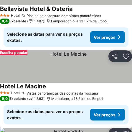
Bellavista Hotel & Osteria
Hotel
Piscina na cobertura com vistas panorâmicas
3 Estrelas
8,4
Excelente
1.487
Lamporecchio, a 13.1 km de Empoli
Selecione as datas para ver os preços
Ver preços
exatos.
Escolha popular
Partilhar
Ad
Hotel Le Macine
Hotel
Vistas panorâmicas das colinas da Toscana
3 Estrelas
9,0
Excelente
1.363
Montaione, a 18.5 km de Empoli
Selecione as datas para ver os preços
Ver preços
exatos.