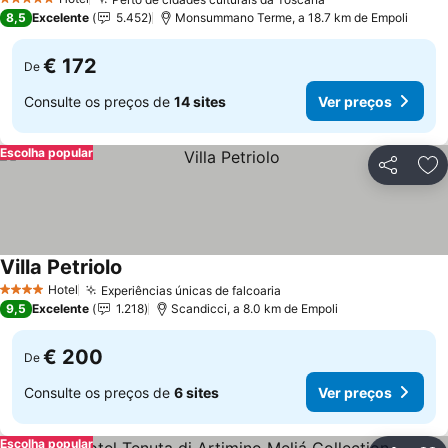
5 Estrelas
8,5
Excelente
5.452
Monsummano Terme, a 18.7 km de Empoli
€ 172
De
Consulte os preços de
14 sites
Ver preços
Escolha popular
Partilhar
Ad
Villa Petriolo
Hotel
Experiências únicas de falcoaria
4 Estrelas
9,5
Excelente
1.218
Scandicci, a 8.0 km de Empoli
€ 200
De
Consulte os preços de
6 sites
Ver preços
Escolha popular