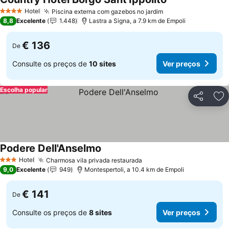
Hotel
Piscina externa com gazebos no jardim
4 Estrelas
8,8
Excelente
1.448
Lastra a Signa, a 7.9 km de Empoli
€ 136
De
Consulte os preços de
10 sites
Ver preços
Escolha popular
Partilhar
Ad
Podere Dell'Anselmo
Hotel
Charmosa vila privada restaurada
3 Estrelas
9,0
Excelente
949
Montespertoli, a 10.4 km de Empoli
€ 141
De
Consulte os preços de
8 sites
Ver preços