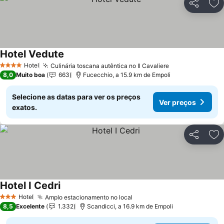
Partilhar
Ad
Hotel Vedute
Hotel
Culinária toscana autêntica no Il Cavaliere
4 Estrelas
8,0
Muito boa
663
Fucecchio, a 15.9 km de Empoli
Selecione as datas para ver os preços
Ver preços
exatos.
Partilhar
Ad
Hotel I Cedri
Hotel
Amplo estacionamento no local
3 Estrelas
8,5
Excelente
1.332
Scandicci, a 16.9 km de Empoli