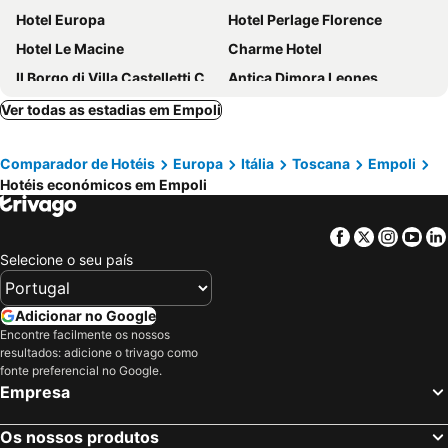
Hotel Europa
Hotel Perlage Florence
Hotel Le Macine
Charme Hotel
Il Borgo di Villa Castelletti Country Hotel
Antica Dimora Leones
Villa I Barronci Resort & Spa
Il Colombaino
Ver todas as estadias em Empoli
Hotel Il Sole
Villa Petriolo
Comparador de Hotéis
Europa
Itália
Toscana
Empoli
Hotel San Miniato
Hotel Tenuta di Artimino Meliá Collection
Hotéis económicos em Empoli
Villa La Malva
L'Antica Sosta
Residence Belvedere
Borgo Divino
Facebook
Twitter
Insta
Yo
Gatto Bianco Tizzauli
B&B Villa Le Farnete
Selecione o seu país
Montegufoni 4
Boccioleto Resort & Spa
Le Mandrie di Ripalta
Camere Montalbano
Adicionar no Google
Encontre facilmente os nossos
Castelmartini Wellness & Business Hotel
Agriturismo Villani Poderi Nesti & Cupoli
resultados: adicione o trivago como
Hotel Delfina
Stilhotel
fonte preferencial no Google.
Empresa
Agriturismo Poggio de Papi
HotelLuxuryPrato
Hotel Firenze Business
Os nossos produtos