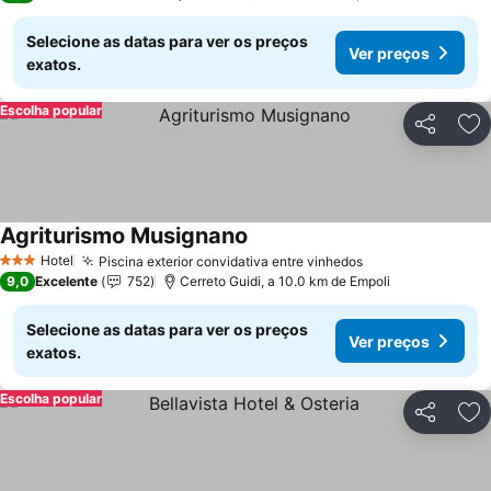
Selecione as datas para ver os preços
Ver preços
exatos.
Escolha popular
Partilhar
Ad
Agriturismo Musignano
Hotel
Piscina exterior convidativa entre vinhedos
3 Estrelas
9,0
Excelente
752
Cerreto Guidi, a 10.0 km de Empoli
Selecione as datas para ver os preços
Ver preços
exatos.
Escolha popular
Partilhar
Ad