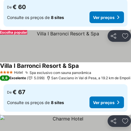
€ 60
De
Consulte os preços de
8 sites
Ver preços
Escolha popular
Partilhar
Ad
Villa I Barronci Resort & Spa
Hotel
Spa exclusivo com sauna panorâmica
4 Estrelas
8,8
Excelente
5.099
San Casciano in Val di Pesa, a 19.2 km de Empoli
€ 67
De
Consulte os preços de
8 sites
Ver preços
Partilhar
Ad