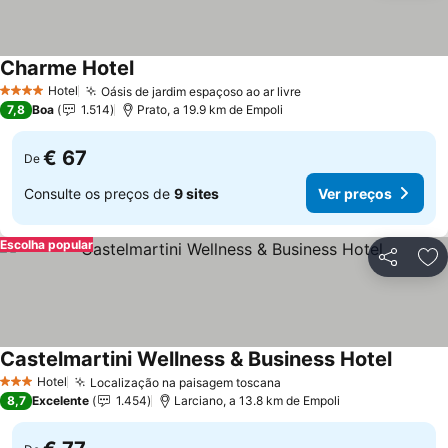
Charme Hotel
Hotel
Oásis de jardim espaçoso ao ar livre
4 Estrelas
7,8
Boa
1.514
Prato, a 19.9 km de Empoli
€ 67
De
Consulte os preços de
9 sites
Ver preços
Escolha popular
Partilhar
Ad
Castelmartini Wellness & Business Hotel
Hotel
Localização na paisagem toscana
3 Estrelas
8,7
Excelente
1.454
Larciano, a 13.8 km de Empoli