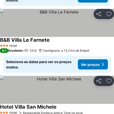
exatos.
Partilhar
Ad
B&B Villa Le Farnete
Hotel
3 Estrelas
9,1
Excelente
333
Carmignano, a 12.2 km de Empoli
Selecione as datas para ver os preços
Ver preços
exatos.
Partilhar
Ad
Hotel Villa San Michele
Hotel
Restaurante Enoteca Antica Torre no local