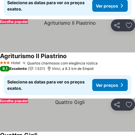
Selecione as datas para ver os preços
Ver preços
exatos.
Escolha popular
Partilhar
Ad
Agriturismo Il Piastrino
Hotel
Quartos charmosos com elegância rústica
3 Estrelas
9,1
Excelente
1.531
Vinci, a 8.3 km de Empoli
Selecione as datas para ver os preços
Ver preços
exatos.
Escolha popular
Partilhar
Ad