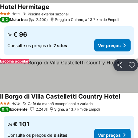
Hotel Hermitage
Hotel
Piscina exterior sazonal
3 Estrelas
8,2
Muito boa
2.400
Poggio a Caiano, a 13.7 km de Empoli
€ 96
De
Consulte os preços de
7 sites
Ver preços
Escolha popular
Partilhar
Ad
Il Borgo di Villa Castelletti Country Hotel
Hotel
Café da manhã excepcional e variado
3 Estrelas
9,4
Excelente
2.243
Signa, a 13.7 km de Empoli
€ 101
De
Consulte os preços de
9 sites
Ver preços