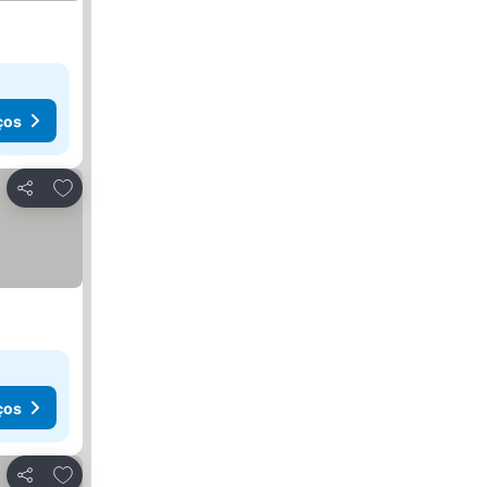
ços
Adicionar aos favoritos
Partilhar
ços
Adicionar aos favoritos
Partilhar