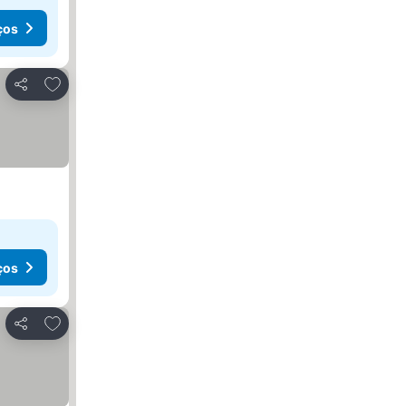
ços
Adicionar aos favoritos
Partilhar
ços
Adicionar aos favoritos
Partilhar