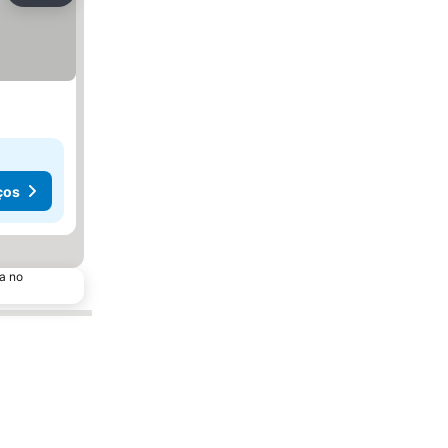
ços
a no