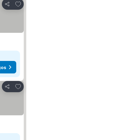
Adicionar aos favoritos
Partilhar
ços
Adicionar aos favoritos
Partilhar