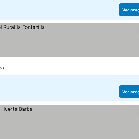
Ver pre
ola
Ver pre