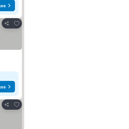
ços
Adicionar aos favoritos
Partilhar
ços
Adicionar aos favoritos
Partilhar