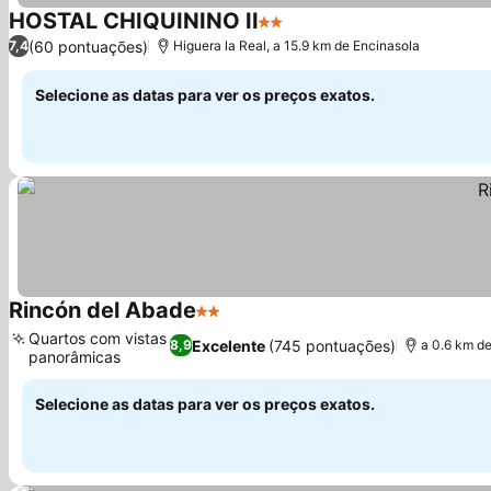
HOSTAL CHIQUININO II
2 Estrelas
Ver preços
(60 pontuações)
7,4
Higuera la Real, a 15.9 km de Encinasola
Selecione as datas para ver os preços exatos.
Rincón del Abade
2 Estrelas
Ver preços
Quartos com vistas
Excelente
(745 pontuações)
8,9
a 0.6 km d
panorâmicas
Ver preços
Selecione as datas para ver os preços exatos.