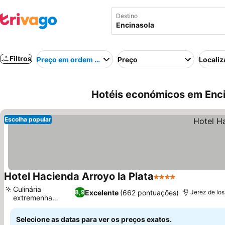
Destino
Filtros
Preço em ordem crescente
Preço
Localiz
Hotéis económicos em Enci
Escolha popular
Hotel Hacienda Arroyo la Plata
4 Estrelas
Ver preços
Culinária
Excelente
(662 pontuações)
8,9
Jerez de los
extremenha
Ver preços
autêntica
Selecione as datas para ver os preços exatos.