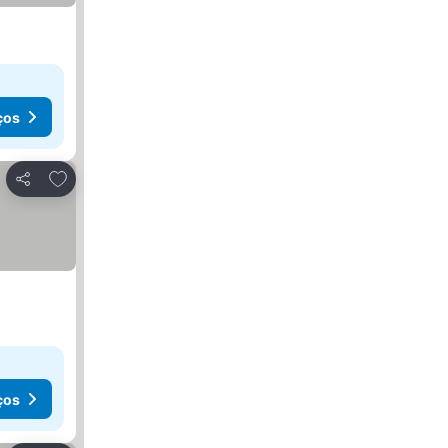
ços
Adicionar aos favoritos
Partilhar
ços