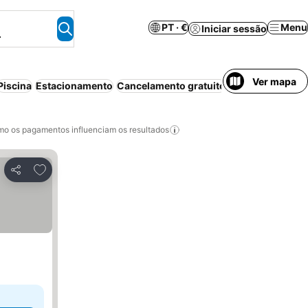
PT · €
Menu
Iniciar sessão
.
Ver mapa
Piscina
Estacionamento
Cancelamento gratuito
o os pagamentos influenciam os resultados
Adicionar aos favoritos
Partilhar