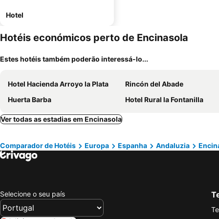
Hotel
Hotéis económicos perto de Encinasola
Estes hotéis também poderão interessá-lo...
Hotel Hacienda Arroyo la Plata
Rincón del Abade
Huerta Barba
Hotel Rural la Fontanilla
Ver todas as estadias em Encinasola
Comparador de Hotéis
Europa
Espanha
Andaluzia
Encin
Selecione o seu país
Te
Te