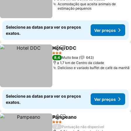
Acomodação que aceita animais de
estimação pequenos
Selecione as datas para ver os preços
Ver preços
exatos.
Hotel DDC
Partilhar
Adicionar aos favoritos
3 Estrelas
8,4
Muito boa
643
a 1.7 km de Centro da cidade
Delicioso e variado buffet de café da manhã
Selecione as datas para ver os preços
Ver preços
exatos.
Pampeano
Partilhar
Adicionar aos favoritos
3 Estrelas
/
Pontuação não disponível