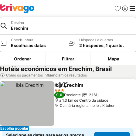
Favoritos
Iniciar
Me
Destino
Erechim
Check-in/out
Hóspedes e quartos
Escolha as datas
2 hóspedes, 1 quarto.
Ordenar
Filtrar
Mapa
Hotéis económicos em Erechim, Brasil
Como os pagamentos influenciam os resultados
ibis Erechim
Partilhar
Adicionar aos favoritos
3 Estrelas
9,0
Excelente
2.161
a 1.3 km de Centro da cidade
Culinária regional no Ibis Kitchen
Escolha popular
Selecione as datas para ver os preços