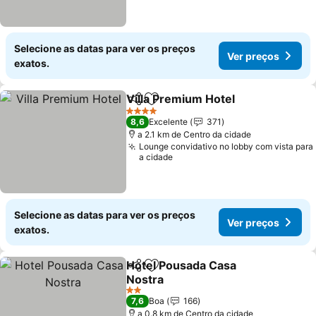
Selecione as datas para ver os preços
Ver preços
exatos.
Villa Premium Hotel
Partilhar
Adicionar aos favoritos
4 Estrelas
8,6
Excelente
371
a 2.1 km de Centro da cidade
Lounge convidativo no lobby com vista para
a cidade
Selecione as datas para ver os preços
Ver preços
exatos.
Hotel Pousada Casa
Partilhar
Adicionar aos favoritos
Nostra
2 Estrelas
7,6
Boa
166
a 0.8 km de Centro da cidade