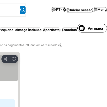
PT · €
Menu
Iniciar sessão
.
Ver mapa
Pequeno-almoço incluído
Aparthotel
Estacionamento
Ar condic
o os pagamentos influenciam os resultados
Adicionar aos favoritos
Partilhar