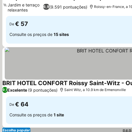
3 Estrel
Jardim e terraço
(9.591 pontuações)
6,9
Roissy-en-France, a 1
relaxantes
€ 57
De
Consulte os preços de
15 sites
BRIT HOTEL CONFORT Roissy Saint-Witz - O
Excelente
(9 pontuações)
9,1
Saint Witz, a 10.9 km de Ermenonville
€ 64
De
Consulte os preços de
1 site
Escolha popular