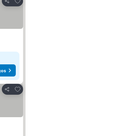
Adicionar aos favoritos
Partilhar
ços
Adicionar aos favoritos
Partilhar