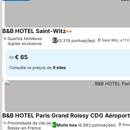
B&B HOTEL Saint-Witz
2 Estrelas
Quartos familiares
(3.319 pontuações)
6,7
Saint Witz, a 11.
duplex exclusivos
€ 65
De
Consulte os preços de
9 sites
B&B HOTEL Paris Grand Roissy CDG Aéroport
Proximidade da vila de
Muito boa
(6.983 pontuações)
8,1
Rois
Roissy-en-France