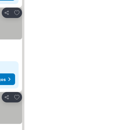
Adicionar aos favoritos
Partilhar
ços
Adicionar aos favoritos
Partilhar