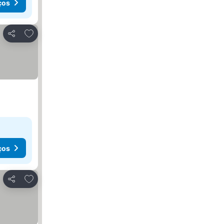
ços
Adicionar aos favoritos
Partilhar
ços
Adicionar aos favoritos
Partilhar