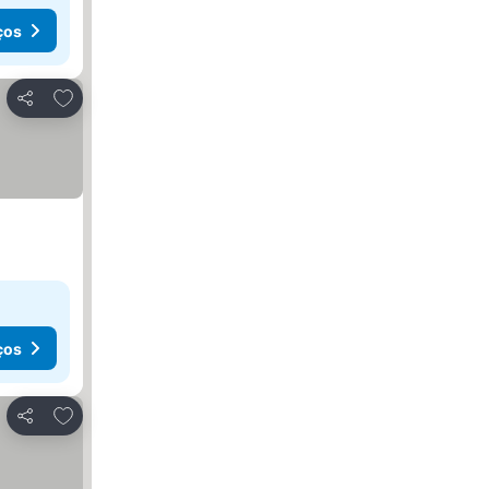
ços
Adicionar aos favoritos
Partilhar
ços
Adicionar aos favoritos
Partilhar