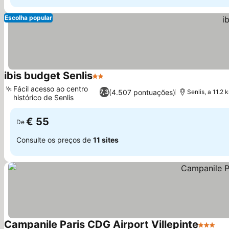
Escolha popular
ibis budget Senlis
2 Estrelas
Fácil acesso ao centro
(4.507 pontuações)
7,3
Senlis, a 11.2
histórico de Senlis
€ 55
De
Consulte os preços de
11 sites
Campanile Paris CDG Airport Villepinte