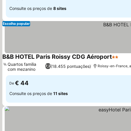
Consulte os preços de
8 sites
Escolha popular
B&B HOTEL Paris Roissy CDG Aéroport
2 Estrel
Quartos família
(18.455 pontuações)
7,2
Roissy-en-France, a
com mezanino
€ 44
De
Consulte os preços de
11 sites