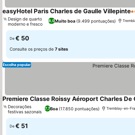
easyHotel Paris Charles de Gaulle Villepinte
2 
Design de quarto
Muito boa
(9.499 pontuações)
8,0
Trembl
moderno e fresco
€ 50
De
Consulte os preços de
7 sites
Escolha popular
Premiere Classe Roissy Aéroport Charles De 
Decorações
Boa
(17.850 pontuações)
7,7
Tremblay-en-Fra
festivas sazonais
€ 51
De