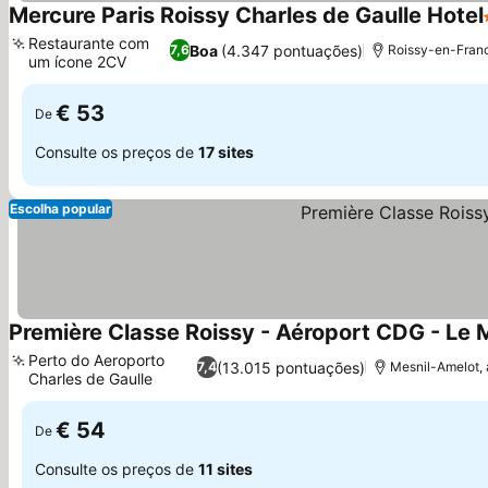
Mercure Paris Roissy Charles de Gaulle Hotel
Restaurante com
Boa
(4.347 pontuações)
7,6
Roissy-en-Franc
um ícone 2CV
€ 53
De
Consulte os preços de
17 sites
Escolha popular
Première Classe Roissy - Aéroport CDG - Le 
Perto do Aeroporto
(13.015 pontuações)
7,4
Mesnil-Amelot, 
Charles de Gaulle
€ 54
De
Consulte os preços de
11 sites