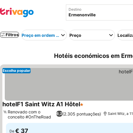
Destino
Filtros
Preço em ordem crescente
Preço
Localiz
Hotéis económicos em Erme
Escolha popular
hotelF1 Saint Witz A1 Hôtel
1 Estrelas
Renovado com o
(2.305 pontuações)
6,2
Saint Witz, a 1
conceito #OnTheRoad
€ 37
De