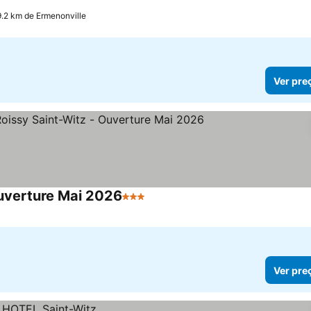
as
9.2 km de Ermenonville
Ver pre
uverture Mai 2026
3 Estrelas
Ver pre