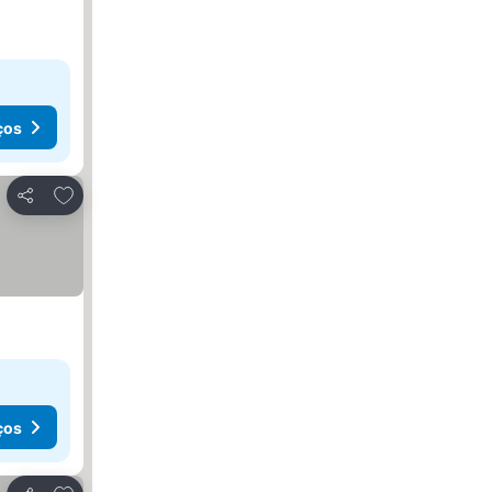
ços
Adicionar aos favoritos
Partilhar
ços