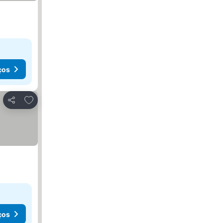
ços
Adicionar aos favoritos
Partilhar
ços