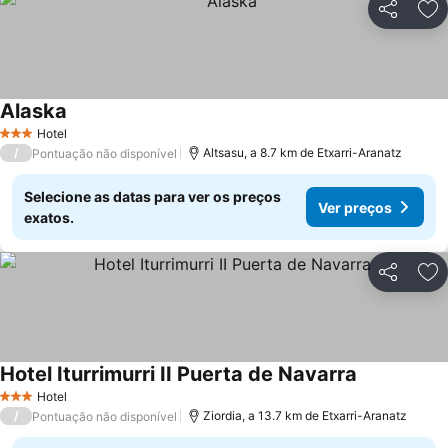
Partilhar
Ad
Alaska
Hotel
3 Estrelas
/
Altsasu, a 8.7 km de Etxarri-Aranatz
Pontuação não disponível
Selecione as datas para ver os preços
Ver preços
exatos.
Partilhar
Ad
Hotel Iturrimurri II Puerta de Navarra
Hotel
3 Estrelas
/
Ziordia, a 13.7 km de Etxarri-Aranatz
Pontuação não disponível