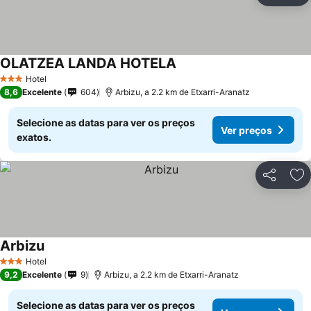
OLATZEA LANDA HOTELA
Hotel
3 Estrelas
8,6
Excelente
604
Arbizu, a 2.2 km de Etxarri-Aranatz
Selecione as datas para ver os preços
Ver preços
exatos.
Partilhar
Ad
Arbizu
Hotel
3 Estrelas
9,2
Excelente
9
Arbizu, a 2.2 km de Etxarri-Aranatz
Selecione as datas para ver os preços