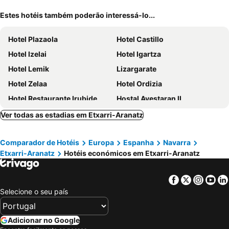
Estes hotéis também poderão interessá-lo...
Hotel Plazaola
Hotel Castillo
Hotel Izelai
Hotel Igartza
Hotel Lemik
Lizargarate
Hotel Zelaa
Hotel Ordizia
Hotel Restaurante Irubide
Hostal Ayestaran II
Hotel Imaz
Hotel Dolarea
Ver todas as estadias em Etxarri-Aranatz
Valcarce Urbasa
Casa Rural Lazkaoetxe
Comparador de Hotéis
Europa
Espanha
Navarra
Hotel Beasain
Hotel Rural Milaleku
Etxarri-Aranatz
Hotéis económicos em Etxarri-Aranatz
Facebook
Twitter
Insta
Yo
Selecione o seu país
Adicionar no Google