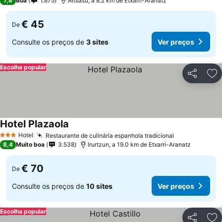
7,8
Boa
1.875
Altsasu, a 8.2 km de Etxarri-Aranatz
€ 45
De
Consulte os preços de
3 sites
Ver preços
Escolha popular
Partilhar
Ad
Hotel Plazaola
Hotel
Restaurante de culinária espanhola tradicional
3 Estrelas
8,4
Muito boa
3.538
Irurtzun, a 19.0 km de Etxarri-Aranatz
€ 70
De
Consulte os preços de
10 sites
Ver preços
Escolha popular