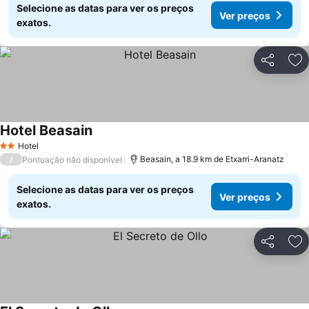
Selecione as datas para ver os preços
Ver preços
exatos.
Partilhar
Ad
Hotel Beasain
Hotel
2 Estrelas
/
Beasain, a 18.9 km de Etxarri-Aranatz
Pontuação não disponível
Selecione as datas para ver os preços
Ver preços
exatos.
Partilhar
Ad