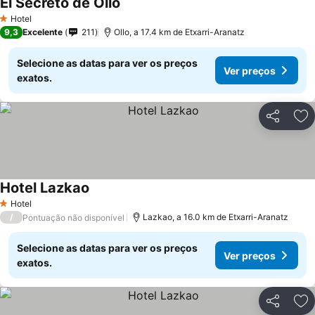
El Secreto de Ollo
Hotel
1 Estrelas
9,3
Excelente
211
Ollo, a 17.4 km de Etxarri-Aranatz
Selecione as datas para ver os preços
Ver preços
exatos.
Partilhar
Ad
Hotel Lazkao
Hotel
1 Estrelas
/
Lazkao, a 16.0 km de Etxarri-Aranatz
Pontuação não disponível
Selecione as datas para ver os preços
Ver preços
exatos.
Partilhar
Ad