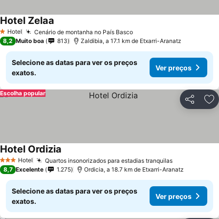
Hotel Zelaa
Hotel
Cenário de montanha no País Basco
1 Estrelas
8,2
Muito boa
813
Zaldibia, a 17.1 km de Etxarri-Aranatz
Selecione as datas para ver os preços
Ver preços
exatos.
Escolha popular
Partilhar
Ad
Hotel Ordizia
Hotel
Quartos insonorizados para estadias tranquilas
3 Estrelas
8,7
Excelente
1.275
Ordicia, a 18.7 km de Etxarri-Aranatz
Selecione as datas para ver os preços
Ver preços
exatos.