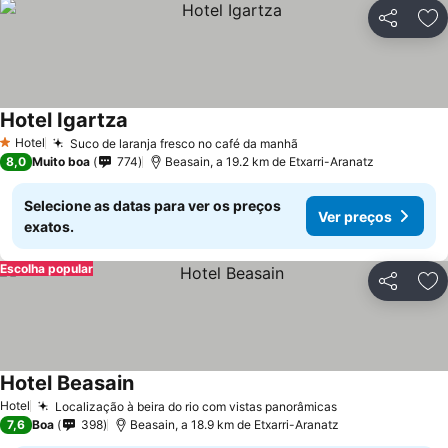
Partilhar
Ad
Hotel Igartza
Hotel
Suco de laranja fresco no café da manhã
1 Estrelas
8,0
Muito boa
774
Beasain, a 19.2 km de Etxarri-Aranatz
Selecione as datas para ver os preços
Ver preços
exatos.
Escolha popular
Partilhar
Ad
Hotel Beasain
Hotel
Localização à beira do rio com vistas panorâmicas
7,6
Boa
398
Beasain, a 18.9 km de Etxarri-Aranatz