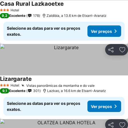
Casa Rural Lazkaoetxe
Hotel
3 Estrelas
9,2
Excelente
178
Zaldibia, a 13.6 km de Etxarri-Aranatz
Selecione as datas para ver os preços
Ver preços
exatos.
Partilhar
Ad
Lizargarate
Hotel
Vistas panorâmicas da montanha e do vale
3 Estrelas
9,1
Excelente
301
Lazkao, a 16.6 km de Etxarri-Aranatz
Selecione as datas para ver os preços
Ver preços
exatos.
Partilhar
Ad