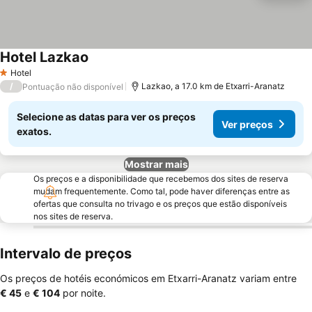
Hotel Lazkao
Hotel
1 Estrelas
/
Lazkao, a 17.0 km de Etxarri-Aranatz
Pontuação não disponível
Selecione as datas para ver os preços
Ver preços
exatos.
Mostrar mais
Os preços e a disponibilidade que recebemos dos sites de reserva
mudam frequentemente. Como tal, pode haver diferenças entre as
ofertas que consulta no trivago e os preços que estão disponíveis
nos sites de reserva.
Intervalo de preços
Os preços de hotéis económicos em Etxarri-Aranatz variam entre
‎€ 45
e
‎€ 104
por noite.