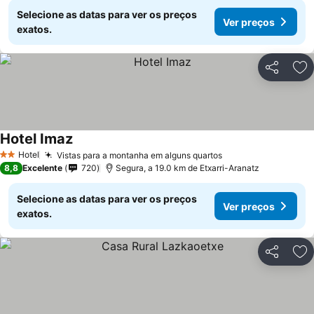
Selecione as datas para ver os preços
Ver preços
exatos.
Partilhar
Ad
Hotel Imaz
Hotel
Vistas para a montanha em alguns quartos
2 Estrelas
8,8
Excelente
720
Segura, a 19.0 km de Etxarri-Aranatz
Selecione as datas para ver os preços
Ver preços
exatos.
Partilhar
Ad