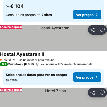
€ 104
De
Consulte os preços de
7 sites
Ver preços
Escolha popular
Partilhar
Ad
Hostal Ayestaran II
Hotel
Piscina exterior para relaxar
1 Estrelas
8,1
Muito boa
858
Lekunberri, a 17.5 km de Etxarri-Aranatz
Selecione as datas para ver os preços
Ver preços
exatos.
Escolha popular
Partilhar
Ad