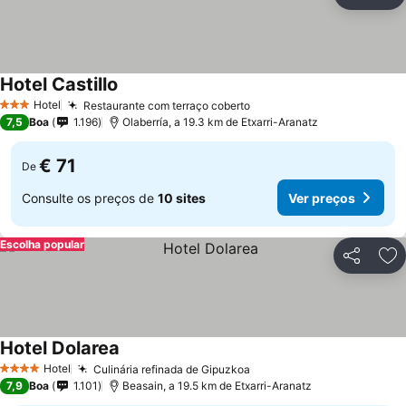
Partilhar
Ad
Hotel Castillo
Hotel
Restaurante com terraço coberto
3 Estrelas
7,5
Boa
1.196
Olaberría, a 19.3 km de Etxarri-Aranatz
€ 71
De
Consulte os preços de
10 sites
Ver preços
Escolha popular
Partilhar
Ad
Hotel Dolarea
Hotel
Culinária refinada de Gipuzkoa
4 Estrelas
7,9
Boa
1.101
Beasain, a 19.5 km de Etxarri-Aranatz