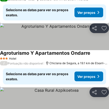
Selecione as datas para ver os preços
Ver preços
exatos.
Partilhar
Ad
Agroturismo Y Apartamentos Ondarre
Hotel
3 Estrelas
/
Chiclana de Segura, a 19.1 km de Etxarri-Aranatz
Pontuação não disponível
Selecione as datas para ver os preços
Ver preços
exatos.
Partilhar
Ad