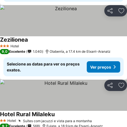
Partilhar
Ad
Zezilionea
Hotel
3 Estrelas
9,0
Excelente
1.040
Olaberría, a 17.4 km de Etxarri-Aranatz
Selecione as datas para ver os preços
Ver preços
exatos.
Partilhar
Ad
Hotel Rural Milaleku
Hotel
Suítes com jacuzzi e vista para a montanha
2 Estrelas
9,7
Excelente
568
Eulate, a 18.9 km de Etxarri-Aranatz