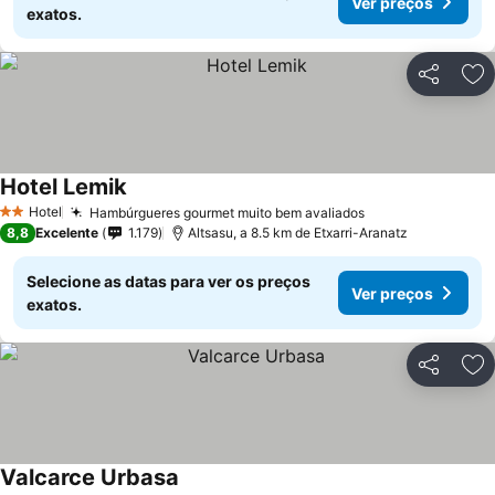
Ver preços
exatos.
Partilhar
Ad
Hotel Lemik
Hotel
Hambúrgueres gourmet muito bem avaliados
2 Estrelas
8,8
Excelente
1.179
Altsasu, a 8.5 km de Etxarri-Aranatz
Selecione as datas para ver os preços
Ver preços
exatos.
Partilhar
Ad
Valcarce Urbasa