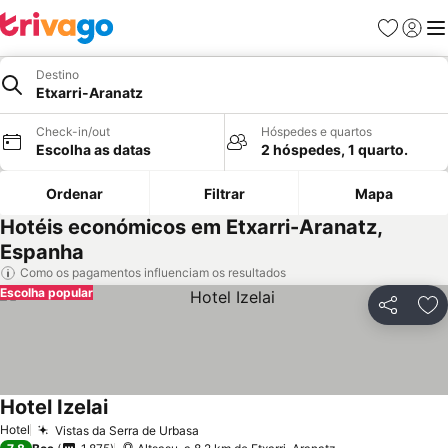
Favoritos
Iniciar
Me
Destino
Etxarri-Aranatz
Check-in/out
Hóspedes e quartos
Escolha as datas
2 hóspedes, 1 quarto.
Ordenar
Filtrar
Mapa
Hotéis económicos em Etxarri-Aranatz,
Espanha
Como os pagamentos influenciam os resultados
Escolha popular
Partilhar
Ad
Hotel Izelai
Hotel
Vistas da Serra de Urbasa