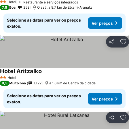
Hotel
Restaurante e serviços integrados
2 Estrelas
7,8
Boa
258
Olazti, a 9.7 km de Etxarri-Aranatz
Selecione as datas para ver os preços
Ver preços
exatos.
Partilhar
Ad
Hotel Aritzalko
Hotel
2 Estrelas
8,3
Muito boa
1.122
a 1.6 km de Centro da cidade
Selecione as datas para ver os preços
Ver preços
exatos.
Partilhar
Ad