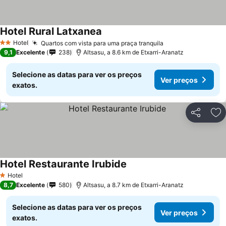
Hotel Rural Latxanea
Hotel
Quartos com vista para uma praça tranquila
2 Estrelas
9,1
Excelente
238
Altsasu, a 8.6 km de Etxarri-Aranatz
Selecione as datas para ver os preços
Ver preços
exatos.
Partilhar
Ad
Hotel Restaurante Irubide
Hotel
1 Estrelas
8,7
Excelente
580
Altsasu, a 8.7 km de Etxarri-Aranatz
Selecione as datas para ver os preços
Ver preços
exatos.