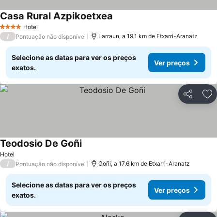
Casa Rural Azpikoetxea
Hotel
4 Estrelas
/
Larraun, a 19.1 km de Etxarri-Aranatz
Pontuação não disponível
Selecione as datas para ver os preços
Ver preços
exatos.
Partilhar
Ad
Teodosio De Goñi
Hotel
/
Goñi, a 17.6 km de Etxarri-Aranatz
Pontuação não disponível
Selecione as datas para ver os preços
Ver preços
exatos.