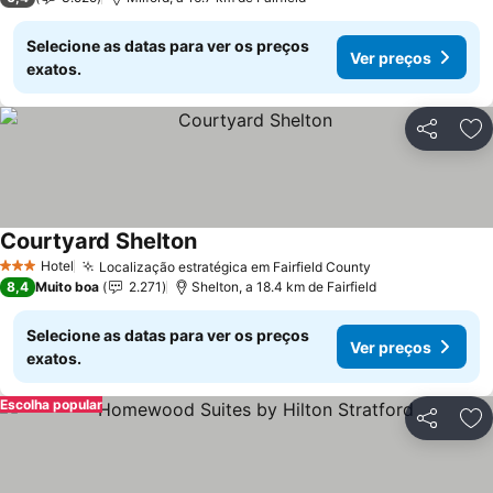
Selecione as datas para ver os preços
Ver preços
exatos.
Partilhar
Ad
Courtyard Shelton
Hotel
Localização estratégica em Fairfield County
3 Estrelas
8,4
Muito boa
2.271
Shelton, a 18.4 km de Fairfield
Selecione as datas para ver os preços
Ver preços
exatos.
Escolha popular
Partilhar
Ad