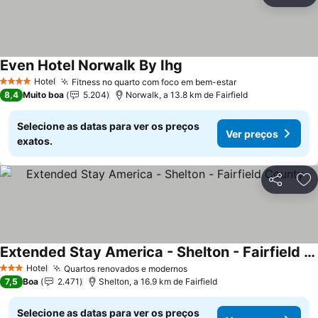
Ad
Even Hotel Norwalk By Ihg
Hotel
Fitness no quarto com foco em bem-estar
4 Estrelas
8,4
Muito boa
5.204
Norwalk, a 13.8 km de Fairfield
Selecione as datas para ver os preços
Ver preços
exatos.
Partilhar
Ad
Extended Stay America - Shelton - Fairfield County
Hotel
Quartos renovados e modernos
3 Estrelas
7,5
Boa
2.471
Shelton, a 16.9 km de Fairfield
Selecione as datas para ver os preços