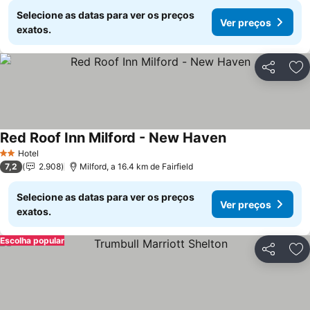
Selecione as datas para ver os preços
Ver preços
exatos.
Partilhar
Ad
Red Roof Inn Milford - New Haven
Hotel
2 Estrelas
7,2
2.908
Milford, a 16.4 km de Fairfield
Selecione as datas para ver os preços
Ver preços
exatos.
Escolha popular
Partilhar
Ad