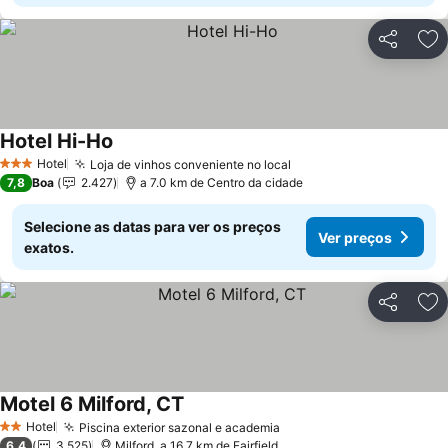
Partilhar
Ad
Hotel Hi-Ho
Hotel
Loja de vinhos conveniente no local
3 Estrelas
7,8
Boa
2.427
a 7.0 km de Centro da cidade
Selecione as datas para ver os preços
Ver preços
exatos.
Partilhar
Ad
Motel 6 Milford, CT
Hotel
Piscina exterior sazonal e academia
2 Estrelas
6,4
3.525
Milford, a 16.7 km de Fairfield