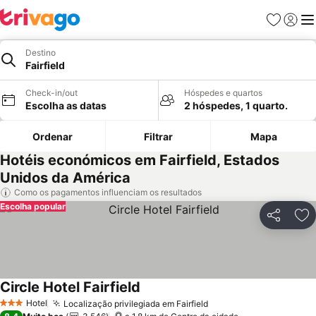
Favoritos
Iniciar
Me
Destino
Fairfield
Check-in/out
Hóspedes e quartos
Escolha as datas
2 hóspedes, 1 quarto.
Ordenar
Filtrar
Mapa
Hotéis económicos em Fairfield, Estados
Unidos da América
Como os pagamentos influenciam os resultados
Escolha popular
Partilhar
Ad
Circle Hotel Fairfield
Hotel
Localização privilegiada em Fairfield
3 Estrelas