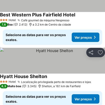
Best Western Plus Fairfield Hotel
Hotel
Café gourmet da máquina Nespresso
3 Estrelas
7,8
Boa
2.412
a 3.2 km de Centro da cidade
Selecione as datas para ver os preços
Ver preços
exatos.
Partilhar
Ad
Hyatt House Shelton
Hotel
Localização privilegiada perto de restaurantes e lojas
3 Estrelas
8,3
Muito boa
3.345
Shelton, a 18.1 km de Fairfield
Selecione as datas para ver os preços
Ver preços
exatos.