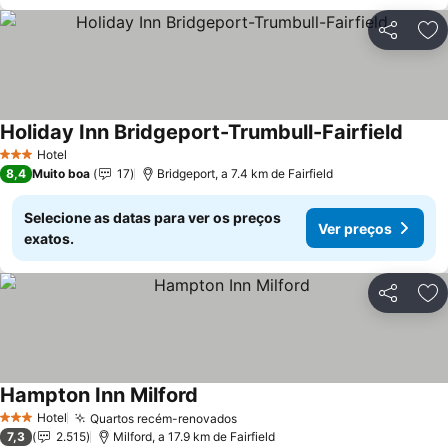
Partilhar
Ad
Holiday Inn Bridgeport-Trumbull-Fairfield
Hotel
3 Estrelas
8,4
Muito boa
17
Bridgeport, a 7.4 km de Fairfield
Selecione as datas para ver os preços
Ver preços
exatos.
Partilhar
Ad
Hampton Inn Milford
Hotel
Quartos recém-renovados
3 Estrelas
7,3
2.515
Milford, a 17.9 km de Fairfield