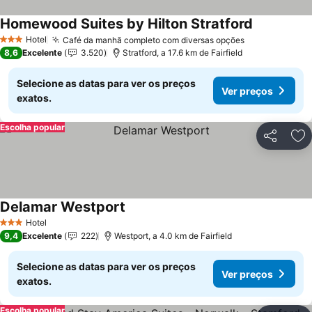
Homewood Suites by Hilton Stratford
Hotel
Café da manhã completo com diversas opções
3 Estrelas
8,6
Excelente
3.520
Stratford, a 17.6 km de Fairfield
Selecione as datas para ver os preços
Ver preços
exatos.
Escolha popular
Partilhar
Ad
Delamar Westport
Hotel
3 Estrelas
9,4
Excelente
222
Westport, a 4.0 km de Fairfield
Selecione as datas para ver os preços
Ver preços
exatos.
Escolha popular