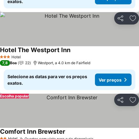
exatos.
Partilhar
Ad
Hotel The Westport Inn
Hotel
3 Estrelas
7,8
Boa
22
Westport, a 4.0 km de Fairfield
Selecione as datas para ver os preços
Ver preços
exatos.
Escolha popular
Partilhar
Ad
Comfort Inn Brewster
Hotel
Quartos com vista para o rio disponíveis