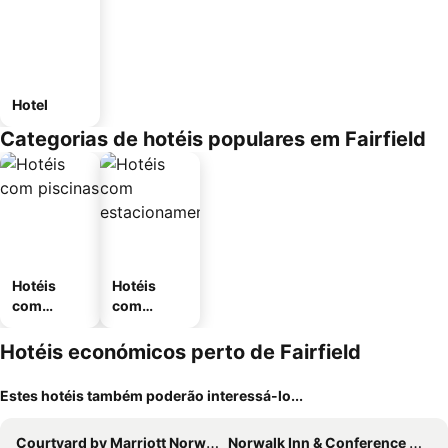
Hotel
Categorias de hotéis populares em Fairfield
Hotéis
Hotéis
com
com
piscinas
estaciona
mento
Hotéis económicos perto de Fairfield
Estes hotéis também poderão interessá-lo...
Courtyard by Marriott Norwalk
Norwalk Inn & Conference Center