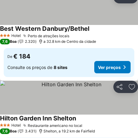
Partilhar
Ad
Best Western Danbury/Bethel
Hotel
Perto de atrações locais
3 Estrelas
7,6
Boa
2.320
a 32.8 km de Centro da cidade
€ 184
De
Consulte os preços de
8 sites
Ver preços
Partilhar
Ad
Hilton Garden Inn Shelton
Hotel
Restaurante americano no local
3 Estrelas
7,6
Boa
3.431
Shelton, a 19.2 km de Fairfield