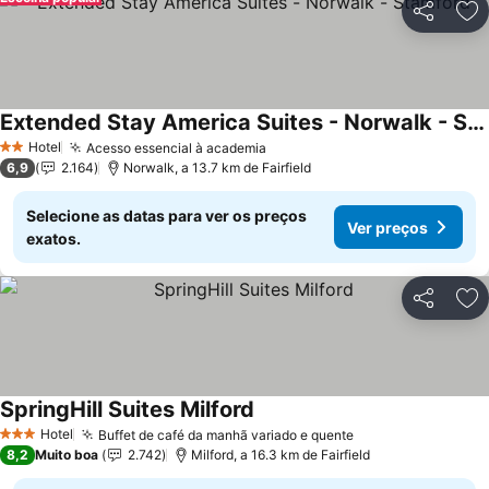
Partilhar
Ad
Extended Stay America Suites - Norwalk - Stamford
Hotel
Acesso essencial à academia
2 Estrelas
6,9
2.164
Norwalk, a 13.7 km de Fairfield
Selecione as datas para ver os preços
Ver preços
exatos.
Partilhar
Ad
SpringHill Suites Milford
Hotel
Buffet de café da manhã variado e quente
3 Estrelas
8,2
Muito boa
2.742
Milford, a 16.3 km de Fairfield