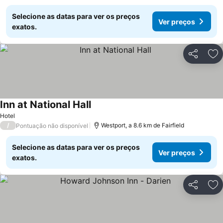
Selecione as datas para ver os preços
Ver preços
exatos.
Partilhar
Ad
Inn at National Hall
Hotel
/
Westport, a 8.6 km de Fairfield
Pontuação não disponível
Selecione as datas para ver os preços
Ver preços
exatos.
Partilhar
Ad