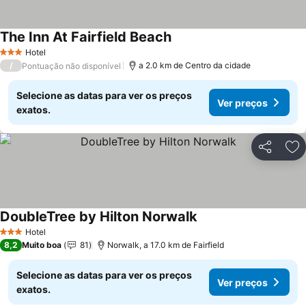
The Inn At Fairfield Beach
Hotel
3 Estrelas
/
a 2.0 km de Centro da cidade
Pontuação não disponível
Selecione as datas para ver os preços
Ver preços
exatos.
Partilhar
Ad
DoubleTree by Hilton Norwalk
Hotel
3 Estrelas
8,2
Muito boa
81
Norwalk, a 17.0 km de Fairfield
Selecione as datas para ver os preços
Ver preços
exatos.