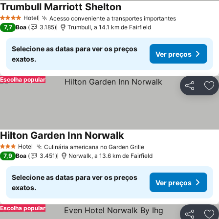
Trumbull Marriott Shelton
Hotel
Acesso conveniente a transportes importantes
4 Estrelas
7,7
Boa
3.185
Trumbull, a 14.1 km de Fairfield
Selecione as datas para ver os preços
Ver preços
exatos.
Escolha popular
Partilhar
Ad
Hilton Garden Inn Norwalk
Hotel
Culinária americana no Garden Grille
3 Estrelas
7,9
Boa
3.451
Norwalk, a 13.6 km de Fairfield
Selecione as datas para ver os preços
Ver preços
exatos.
Escolha popular
Partilhar