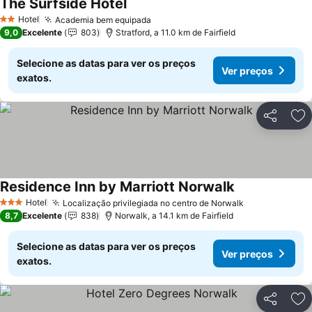
The Surfside Hotel
Hotel
Academia bem equipada
2 Estrelas
9,0
Excelente
803
Stratford, a 11.0 km de Fairfield
Selecione as datas para ver os preços
Ver preços
exatos.
Partilhar
Ad
Residence Inn by Marriott Norwalk
Hotel
Localização privilegiada no centro de Norwalk
3 Estrelas
8,7
Excelente
838
Norwalk, a 14.1 km de Fairfield
Selecione as datas para ver os preços
Ver preços
exatos.
Partilhar
Ad