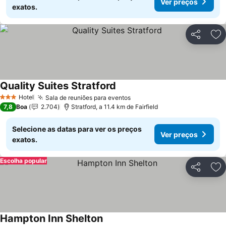
Ver preços
exatos.
Partilhar
Ad
Quality Suites Stratford
Hotel
Sala de reuniões para eventos
3 Estrelas
7,8
Boa
2.704
Stratford, a 11.4 km de Fairfield
Selecione as datas para ver os preços
Ver preços
exatos.
Escolha popular
Partilhar
Ad
Hampton Inn Shelton