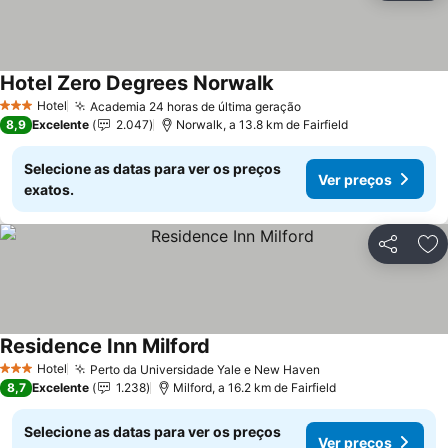
Hotel Zero Degrees Norwalk
Hotel
Academia 24 horas de última geração
3 Estrelas
8,9
Excelente
2.047
Norwalk, a 13.8 km de Fairfield
Selecione as datas para ver os preços
Ver preços
exatos.
Partilhar
Ad
Residence Inn Milford
Hotel
Perto da Universidade Yale e New Haven
3 Estrelas
8,7
Excelente
1.238
Milford, a 16.2 km de Fairfield
Selecione as datas para ver os preços
Ver preços