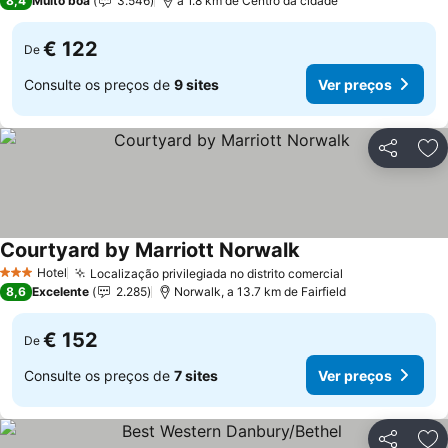
8,4
Muito boa
3.546
a 1.8 km de Centro da cidade
€ 122
De
Consulte os preços de
9 sites
Ver preços
Partilhar
Ad
Courtyard by Marriott Norwalk
Hotel
Localização privilegiada no distrito comercial
3 Estrelas
8,6
Excelente
2.285
Norwalk, a 13.7 km de Fairfield
€ 152
De
Consulte os preços de
7 sites
Ver preços