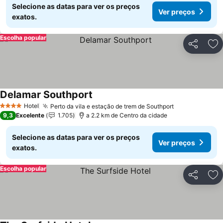
Selecione as datas para ver os preços
Ver preços
exatos.
Escolha popular
Partilhar
Ad
Delamar Southport
Hotel
Perto da vila e estação de trem de Southport
4 Estrelas
9,3
Excelente
1.705
a 2.2 km de Centro da cidade
Selecione as datas para ver os preços
Ver preços
exatos.
Escolha popular
Partilhar
Ad