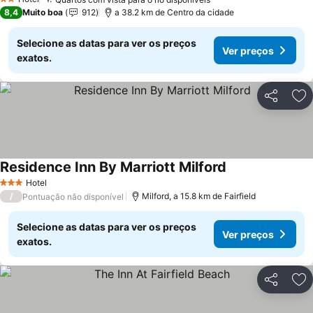
2 Estrelas
8,4
Muito boa
912
a 38.2 km de Centro da cidade
Selecione as datas para ver os preços
Ver preços
exatos.
Partilhar
Ad
Residence Inn By Marriott Milford
Hotel
3 Estrelas
/
Milford, a 15.8 km de Fairfield
Pontuação não disponível
Selecione as datas para ver os preços
Ver preços
exatos.
Partilhar
Ad