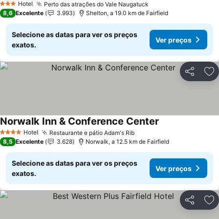
Hotel
Perto das atrações do Vale Naugatuck
3 Estrelas
8,6
Excelente
3.993
Shelton, a 19.0 km de Fairfield
Selecione as datas para ver os preços
Ver preços
exatos.
Partilhar
Ad
Norwalk Inn & Conference Center
Hotel
Restaurante e pátio Adam's Rib
4 Estrelas
8,5
Excelente
3.628
Norwalk, a 12.5 km de Fairfield
Selecione as datas para ver os preços
Ver preços
exatos.
Partilhar
Ad