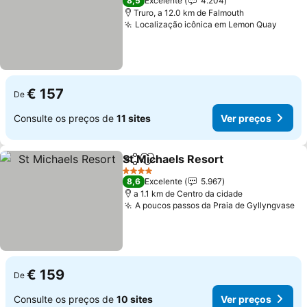
8,5
Excelente
4.204
Truro, a 12.0 km de Falmouth
Localização icônica em Lemon Quay
Ver p
€ 157
De
Consulte os preços de
11 sites
Ver preços
St Michaels Resort
Partilhar
Adicionar aos favoritos
Ver pre
4 Estrelas
8,6
Excelente
5.967
a 1.1 km de Centro da cidade
A poucos passos da Praia de Gyllyngvase
Ve
€ 159
De
Consulte os preços de
10 sites
Ver preços