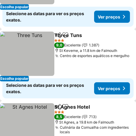
Escolha popular
Selecione as datas para ver os preços
Ver preços
exatos.
Three Tuns
Partilhar
Adicionar aos favoritos
Ver preços
3 Estrelas
9,0
Excelente
1.387
St Keverne, a 11.8 km de Falmouth
Centro de esportes aquáticos e mergulho
Ve
Escolha popular
Selecione as datas para ver os preços
Ver preços
exatos.
St Agnes Hotel
Partilhar
Adicionar aos favoritos
Ver preços
3 Estrelas
8,5
Excelente
713
St Agnes, a 19.8 km de Falmouth
Culinária da Cornualha com ingredientes
locais