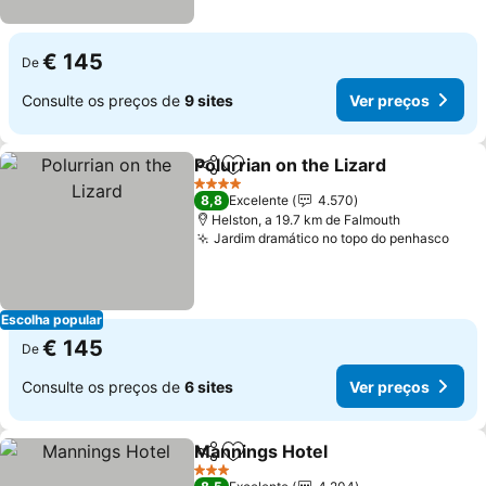
€ 145
De
Consulte os preços de
9 sites
Ver preços
Polurrian on the Lizard
Partilhar
Adicionar aos favoritos
Ver
4 Estrelas
8,8
Excelente
4.570
Helston, a 19.7 km de Falmouth
Jardim dramático no topo do penhasco
Ver 
Escolha popular
€ 145
De
Consulte os preços de
6 sites
Ver preços
Mannings Hotel
Partilhar
Adicionar aos favoritos
Ver preços
3 Estrelas