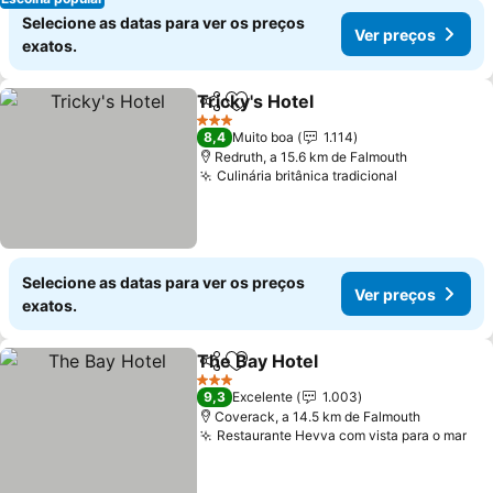
Selecione as datas para ver os preços
Ver preços
exatos.
Tricky's Hotel
Partilhar
Adicionar aos favoritos
Ver preços
3 Estrelas
8,4
Muito boa
1.114
Redruth, a 15.6 km de Falmouth
Culinária britânica tradicional
Ver preços
Selecione as datas para ver os preços
Ver preços
exatos.
The Bay Hotel
Partilhar
Adicionar aos favoritos
Ver preços
3 Estrelas
9,3
Excelente
1.003
Coverack, a 14.5 km de Falmouth
Restaurante Hevva com vista para o mar
Ver