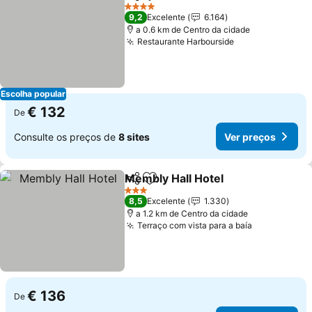
Partilhar
Adicionar aos favoritos
Ver preç
4 Estrelas
9,2
Excelente
6.164
a 0.6 km de Centro da cidade
Restaurante Harbourside
Ver preços
Escolha popular
€ 132
De
Consulte os preços de
8 sites
Ver preços
Membly Hall Hotel
Partilhar
Adicionar aos favoritos
Ver pre
3 Estrelas
8,5
Excelente
1.330
a 1.2 km de Centro da cidade
Terraço com vista para a baía
Ver preços
€ 136
De