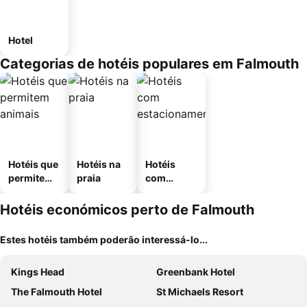
Hotel
Categorias de hotéis populares em Falmouth
Hotéis que
Hotéis na
Hotéis
permitem
praia
com
animais
estaciona
mento
Hotéis económicos perto de Falmouth
Estes hotéis também poderão interessá-lo...
Kings Head
Greenbank Hotel
The Falmouth Hotel
St Michaels Resort