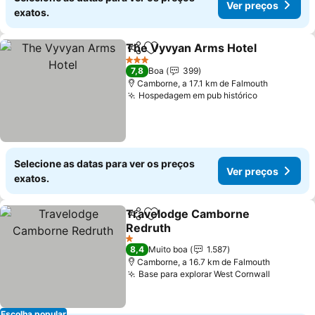
Ver preços
exatos.
The Vyvyan Arms Hotel
Partilhar
Adicionar aos favoritos
Ve
3 Estrelas
7,8
Boa
399
Camborne, a 17.1 km de Falmouth
Hospedagem em pub histórico
Ver preços
Selecione as datas para ver os preços
Ver preços
exatos.
Travelodge Camborne
Partilhar
Adicionar aos favoritos
Redruth
Ver preços
1 Estrelas
8,4
Muito boa
1.587
Camborne, a 16.7 km de Falmouth
Base para explorar West Cornwall
Ver pre
Escolha popular