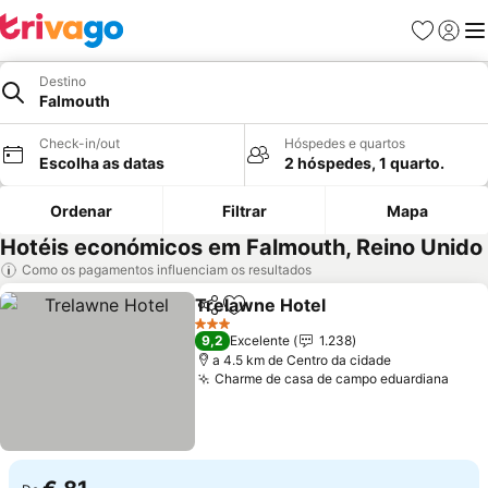
Favoritos
Iniciar
Me
Destino
Falmouth
Check-in/out
Hóspedes e quartos
Escolha as datas
2 hóspedes, 1 quarto.
Ordenar
Filtrar
Mapa
Hotéis económicos em Falmouth, Reino Unido
Como os pagamentos influenciam os resultados
Trelawne Hotel
Partilhar
Adicionar aos favoritos
Ver preços
3 Estrelas
9,2
Excelente
1.238
a 4.5 km de Centro da cidade
Charme de casa de campo eduardiana
Ver 