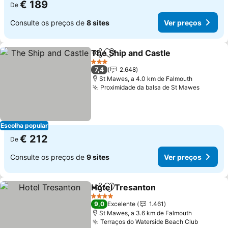
€ 189
De
Consulte os preços de
8 sites
Ver preços
The Ship and Castle
Partilhar
Adicionar aos favoritos
Ver pr
3 Estrelas
7,4
2.648
St Mawes, a 4.0 km de Falmouth
Proximidade da balsa de St Mawes
Ver pr
Escolha popular
€ 212
De
Consulte os preços de
9 sites
Ver preços
Hotel Tresanton
Partilhar
Adicionar aos favoritos
Ver preço
4 Estrelas
9,0
Excelente
1.461
St Mawes, a 3.6 km de Falmouth
Terraços do Waterside Beach Club
Ver pre