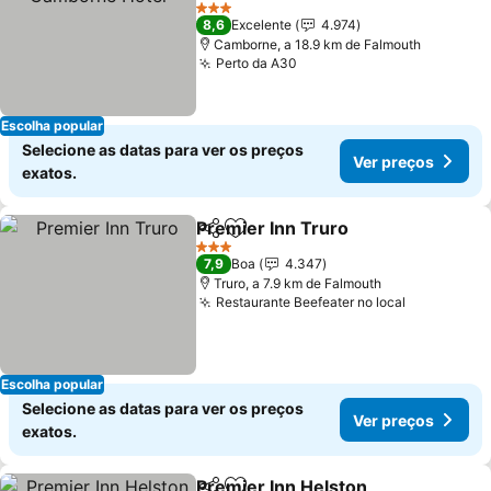
Ver preços
3 Estrelas
8,6
Excelente
4.974
Camborne, a 18.9 km de Falmouth
Perto da A30
Ver preços
Escolha popular
Selecione as datas para ver os preços
Ver preços
exatos.
Premier Inn Truro
Partilhar
Adicionar aos favoritos
Ver preç
3 Estrelas
7,9
Boa
4.347
Truro, a 7.9 km de Falmouth
Restaurante Beefeater no local
Ver preço
Escolha popular
Selecione as datas para ver os preços
Ver preços
exatos.
Premier Inn Helston