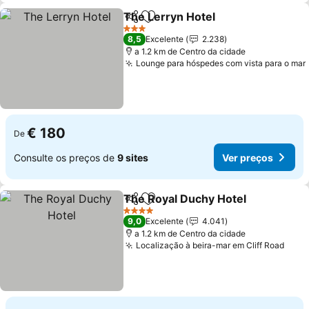
The Lerryn Hotel
Partilhar
Adicionar aos favoritos
Ver preç
3 Estrelas
8,5
Excelente
2.238
a 1.2 km de Centro da cidade
Lounge para hóspedes com vista para o mar
€ 180
De
Consulte os preços de
9 sites
Ver preços
The Royal Duchy Hotel
Partilhar
Adicionar aos favoritos
Ver
4 Estrelas
9,0
Excelente
4.041
a 1.2 km de Centro da cidade
Localização à beira-mar em Cliff Road
Ver 