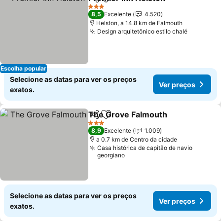
Partilhar
Adicionar aos favoritos
Ver pr
3 Estrelas
8,5
Excelente
4.520
Helston, a 14.8 km de Falmouth
Design arquitetônico estilo chalé
Ver preç
Escolha popular
Selecione as datas para ver os preços
Ver preços
exatos.
The Grove Falmouth
Partilhar
Adicionar aos favoritos
Ver p
3 Estrelas
8,9
Excelente
1.009
a 0.7 km de Centro da cidade
Casa histórica de capitão de navio
georgiano
Selecione as datas para ver os preços
Ver preços
exatos.