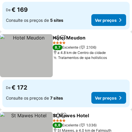
€ 169
De
Consulte os preços de
5 sites
Ver preços
Hotel Meudon
Partilhar
Adicionar aos favoritos
Ver preços
4 Estrelas
8,7
Excelente
2.106
a 4.8 km de Centro da cidade
Tratamentos de spa holísticos
Ver preços
€ 172
De
Consulte os preços de
7 sites
Ver preços
St Mawes Hotel
Partilhar
Adicionar aos favoritos
Ver preços
4 Estrelas
8,8
Excelente
1.036
St Mawes, a 4.0 km de Falmouth