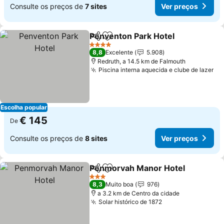
Consulte os preços de
7 sites
Ver preços
Penventon Park Hotel
Partilhar
Adicionar aos favoritos
Ver 
4 Estrelas
8,8
Excelente
5.908
Redruth, a 14.5 km de Falmouth
Piscina interna aquecida e clube de lazer
Ve
Escolha popular
€ 145
De
Consulte os preços de
8 sites
Ver preços
Penmorvah Manor Hotel
Partilhar
Adicionar aos favoritos
V
3 Estrelas
8,3
Muito boa
976
a 3.2 km de Centro da cidade
Solar histórico de 1872
Ver preços