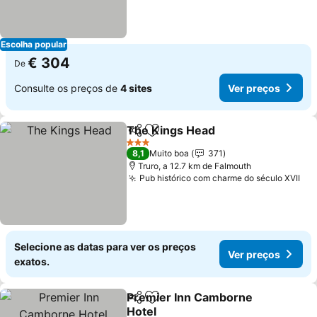
Escolha popular
€ 304
De
Consulte os preços de
4 sites
Ver preços
The Kings Head
Partilhar
Adicionar aos favoritos
Ver preço
3 Estrelas
8,1
Muito boa
371
Truro, a 12.7 km de Falmouth
Pub histórico com charme do século XVII
Ver
Selecione as datas para ver os preços
Ver preços
exatos.
Premier Inn Camborne
Partilhar
Adicionar aos favoritos
Hotel