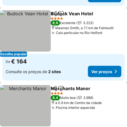
Budock Vean Hotel
Partilhar
Adicionar aos favoritos
Ver pr
4 Estrelas
8,9
Excelente
3.223
Mawnan Smith, a 7.1 km de Falmouth
Cais particular no Rio Helford
Ver preços
Escolha popular
€ 164
De
Consulte os preços de
2 sites
Ver preços
Merchants Manor
Partilhar
Adicionar aos favoritos
Ver preç
4 Estrelas
8,4
Muito boa
2.989
a 0.9 km de Centro da cidade
Piscina interior aquecida
Ver preços