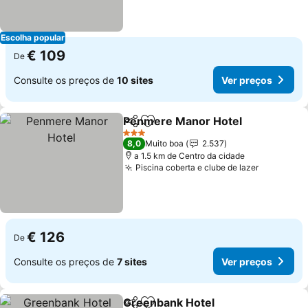
Escolha popular
€ 109
De
Consulte os preços de
10 sites
Ver preços
Penmere Manor Hotel
Partilhar
Adicionar aos favoritos
Ver 
3 Estrelas
8,0
Muito boa
2.537
a 1.5 km de Centro da cidade
Piscina coberta e clube de lazer
Ver preç
€ 126
De
Consulte os preços de
7 sites
Ver preços
Greenbank Hotel