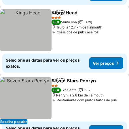
Kings Head
Partilhar
Adicionar aos favoritos
Ver preços
3 Estrelas
8,0
Muito boa
379
Truro, a 12.7 km de Falmouth
Clássicos de pub caseiros
Ver preços
Selecione as datas para ver os preços
Ver preços
exatos.
Seven Stars Penryn
Partilhar
Adicionar aos favoritos
Ver pr
2 Estrelas
8,4
Excelente
682
Penryn, a 2.8 km de Falmouth
Restaurante com pratos fartos de pub
Ver p
Escolha popular
Selecione as datas para ver os preços