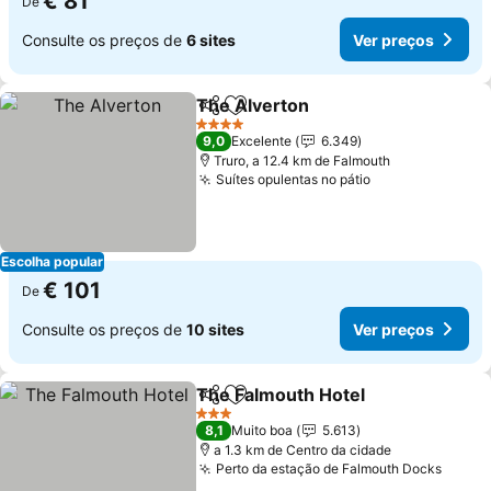
€ 81
De
Consulte os preços de
6 sites
Ver preços
The Alverton
Partilhar
Adicionar aos favoritos
Ver preços
4 Estrelas
9,0
Excelente
6.349
Truro, a 12.4 km de Falmouth
Suítes opulentas no pátio
Ver preços
Escolha popular
€ 101
De
Consulte os preços de
10 sites
Ver preços
The Falmouth Hotel
Partilhar
Adicionar aos favoritos
Ver pr
3 Estrelas
8,1
Muito boa
5.613
a 1.3 km de Centro da cidade
Perto da estação de Falmouth Docks
Ver p