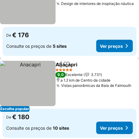
Design de interiores de inspiração náutica
Ve
€ 176
De
Consulte os preços de
5 sites
Ver preços
Anacapri
Partilhar
Adicionar aos favoritos
Ver preços
5 Estrelas
9,0
Excelente
3.731
a 1.2 km de Centro da cidade
Vistas panorâmicas da Baía de Falmouth
Ver
Escolha popular
€ 180
De
Consulte os preços de
10 sites
Ver preços