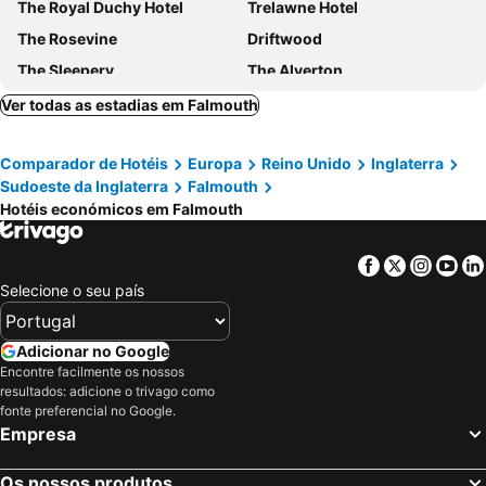
The Royal Duchy Hotel
Trelawne Hotel
The Rosevine
Driftwood
The Sleepery
The Alverton
The Old Inn
Ver todas as estadias em Falmouth
Comparador de Hotéis
Europa
Reino Unido
Inglaterra
Sudoeste da Inglaterra
Falmouth
Hotéis económicos em Falmouth
Facebook
Twitter
Insta
Yo
Selecione o seu país
Adicionar no Google
Encontre facilmente os nossos
resultados: adicione o trivago como
fonte preferencial no Google.
Empresa
Os nossos produtos