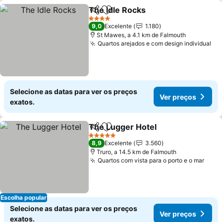
The Idle Rocks
Partilhar
Adicionar aos favoritos
Ver preços
4 Estrelas
9,0
Excelente
1.180
St Mawes, a 4.1 km de Falmouth
Quartos arejados e com design individual
Ve
Selecione as datas para ver os preços
Ver preços
exatos.
The Lugger Hotel
Partilhar
Adicionar aos favoritos
Ver preç
5 Estrelas
8,9
Excelente
3.560
Truro, a 14.5 km de Falmouth
Quartos com vista para o porto e o mar
Ver 
Escolha popular
Selecione as datas para ver os preços
Ver preços
exatos.