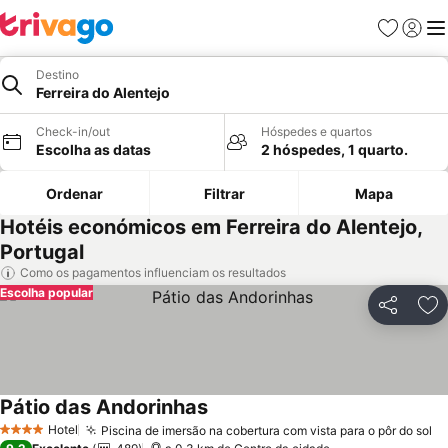
Favoritos
Iniciar
Me
Destino
Ferreira do Alentejo
Check-in/out
Hóspedes e quartos
Escolha as datas
2 hóspedes, 1 quarto.
Ordenar
Filtrar
Mapa
Hotéis económicos em Ferreira do Alentejo,
Portugal
Como os pagamentos influenciam os resultados
Escolha popular
Partilhar
Ad
Pátio das Andorinhas
Ver preços
Hotel
Piscina de imersão na cobertura com vista para o pôr do sol
Ve
4 Estrelas