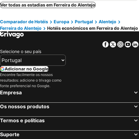
Ver todas as estadias em Ferreira do Alentejo
Comparador de Hotéis
Europa
Portugal
Alentejo
Ferreira do Alentejo
Hotéis económicos em Ferreira do Alentejo
Facebook
Twitter
Insta
Yo
Selecione o seu país
Adicionar no Google
Encontre facilmente os nossos
resultados: adicione o trivago como
fonte preferencial no Google.
Empresa
Os nossos produtos
Termos e políticas
Suporte