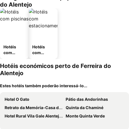
do Alentejo
Hotéis
Hotéis
com
com
piscinas
estaciona
mento
Hotéis económicos perto de Ferreira do
Alentejo
Estes hotéis também poderão interessá-lo...
Hotel O Gato
Pátio das Andorinhas
Retrato da Memória-Casa de Campo
Quinta da Chaminé
Hotel Rural Vila Gale Alentejo Vineyards
Monte Quinta Verde