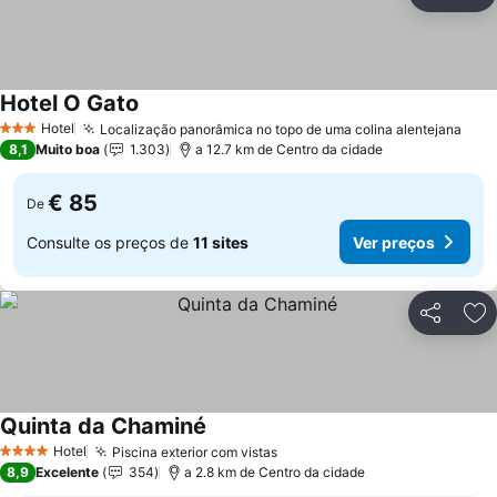
Partilhar
Ad
Hotel O Gato
Ver preços
Hotel
Localização panorâmica no topo de uma colina alentejana
Ver 
3 Estrelas
8,1
Muito boa
1.303
a 12.7 km de Centro da cidade
€ 85
De
Consulte os preços de
11 sites
Ver preços
Partilhar
Ad
Quinta da Chaminé
Ver preços
Hotel
Piscina exterior com vistas
Ver preços
4 Estrelas
8,9
Excelente
354
a 2.8 km de Centro da cidade