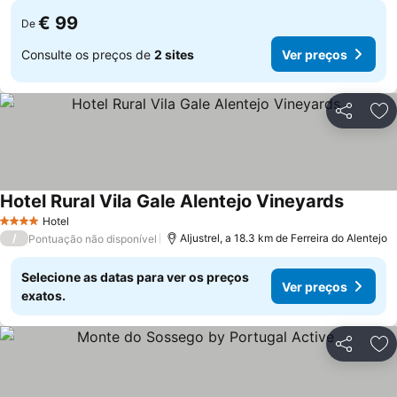
€ 99
De
Consulte os preços de
2 sites
Ver preços
Partilhar
Ad
Hotel Rural Vila Gale Alentejo Vineyards
Ver pre
Hotel
4 Estrelas
/
Aljustrel, a 18.3 km de Ferreira do Alentejo
Pontuação não disponível
Selecione as datas para ver os preços
Ver preços
exatos.
Partilhar
Ad