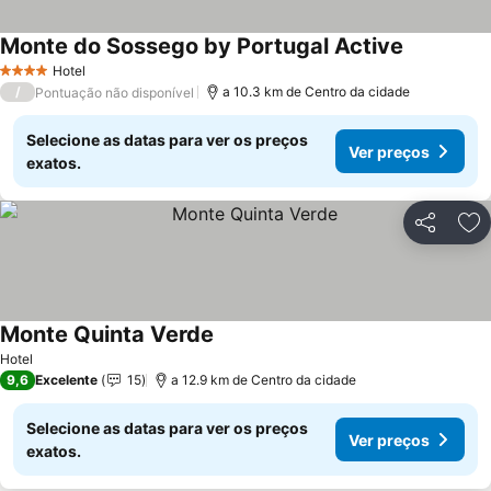
Monte do Sossego by Portugal Active
Ver preço
Hotel
4 Estrelas
/
a 10.3 km de Centro da cidade
Pontuação não disponível
Selecione as datas para ver os preços
Ver preços
exatos.
Partilhar
Ad
Monte Quinta Verde
Ver preços
Hotel
9,6
Excelente
15
a 12.9 km de Centro da cidade
Selecione as datas para ver os preços
Ver preços
exatos.