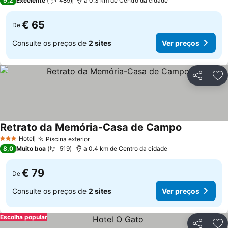
9,2
Excelente
489
a 0.3 km de Centro da cidade
€ 65
De
Consulte os preços de
2 sites
Ver preços
Partilhar
Ad
Retrato da Memória-Casa de Campo
Ver preços
Hotel
Piscina exterior
Ver preços
3 Estrelas
8,0
Muito boa
519
a 0.4 km de Centro da cidade
€ 79
De
Consulte os preços de
2 sites
Ver preços
Escolha popular