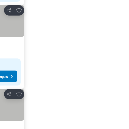
Adicionar aos favoritos
Partilhar
eços
Adicionar aos favoritos
Partilhar