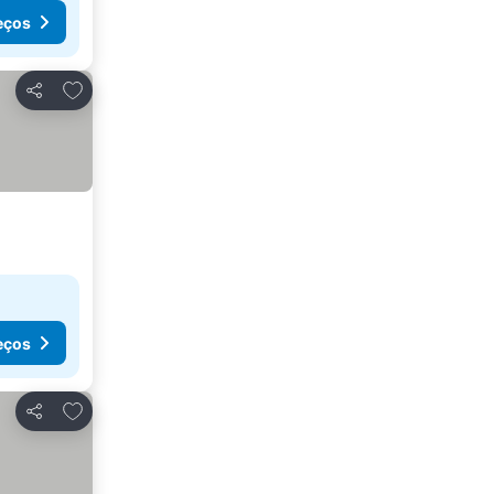
eços
Adicionar aos favoritos
Partilhar
eços
Adicionar aos favoritos
Partilhar