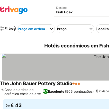
Destino
Filtros
Preço em ordem crescente
Preço
Localiz
Hotéis económicos em Fish 
The John Bauer Pottery Studio
3 Estrelas
Casa de artista de
Excelente
(505 pontuações)
8,5
Cidade
cerâmica cheia de arte
€ 43
De