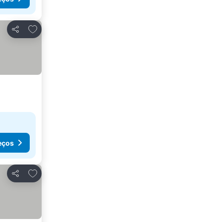
Adicionar aos favoritos
Partilhar
eços
Adicionar aos favoritos
Partilhar