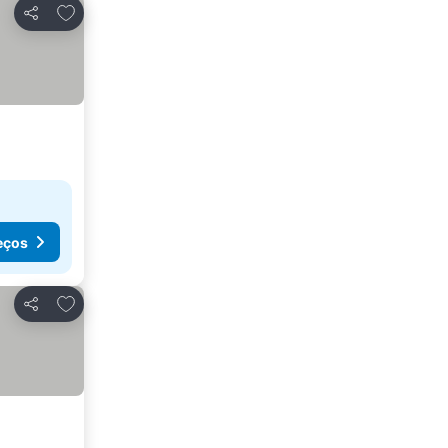
Adicionar aos favoritos
Partilhar
eços
Adicionar aos favoritos
Partilhar