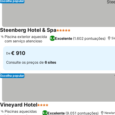
Escolha popular
Steenberg Hotel & Spa
5 Estrelas
Piscina exterior aquecida
Excelente
(1.602 pontuações)
9,4
Si
com serviço atencioso
€ 910
De
Consulte os preços de
6 sites
Escolha popular
Vineyard Hotel
4 Estrelas
Piscinas aquecidas
Excelente
(9.051 pontuações)
9,2
Newlan