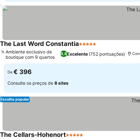
The Last Word Constantia
5 Estrelas
Ambiente exclusivo de
Excelente
(752 pontuações)
9,6
Cons
boutique com 9 quartos
€ 396
De
Consulte os preços de
8 sites
Escolha popular
The Cellars-Hohenort
5 Estrelas