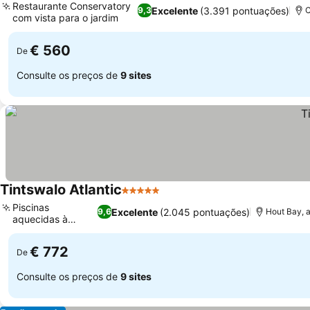
Restaurante Conservatory
Excelente
(3.391 pontuações)
9,3
C
com vista para o jardim
€ 560
De
Consulte os preços de
9 sites
Tintswalo Atlantic
5 Estrelas
Piscinas
Excelente
(2.045 pontuações)
9,6
Hout Bay, 
aquecidas à
beira-mar
€ 772
De
Consulte os preços de
9 sites