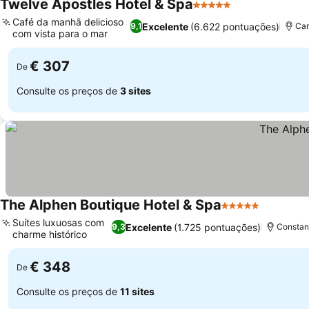
Twelve Apostles Hotel & Spa
5 Estrelas
Café da manhã delicioso
Excelente
(6.622 pontuações)
9,1
Cam
com vista para o mar
€ 307
De
Consulte os preços de
3 sites
The Alphen Boutique Hotel & Spa
5 Estrelas
Suítes luxuosas com
Excelente
(1.725 pontuações)
9,3
Constant
charme histórico
€ 348
De
Consulte os preços de
11 sites