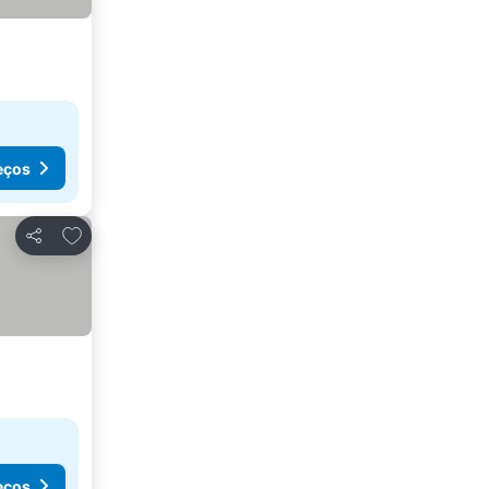
eços
Adicionar aos favoritos
Partilhar
eços