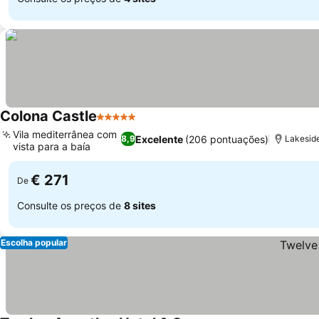
Colona Castle
5 Estrelas
Vila mediterrânea com
Excelente
(206 pontuações)
8,9
Lakeside
vista para a baía
€ 271
De
Consulte os preços de
8 sites
Escolha popular