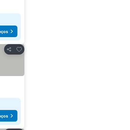
eços
Adicionar aos favoritos
Partilhar
eços