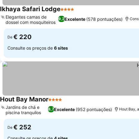
Ikhaya Safari Lodge
4 Estrelas
Elegantes camas de
Excelente
(578 pontuações)
9,2
Const
dossel com mosquiteiros
€ 220
De
Consulte os preços de
6 sites
Hout Bay Manor
4 Estrelas
Jardins de chá e
Excelente
(952 pontuações)
8,7
Hout Bay, 
piscina tranquilos
€ 252
De
Consulte os preços de
4 sites