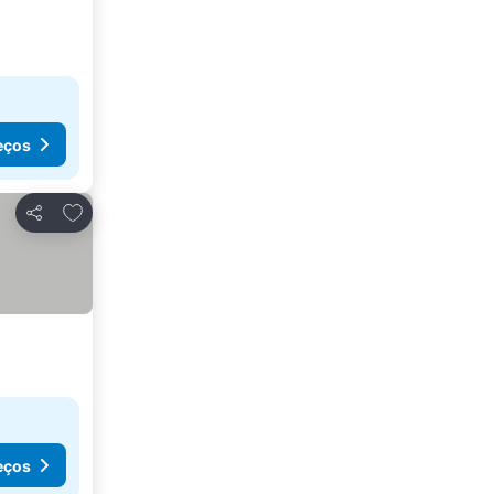
eços
Adicionar aos favoritos
Partilhar
eços