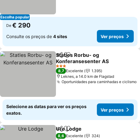
Escolha popular
€ 290
De
Consulte os preços de
4 sites
Ver preços
Statles Rorbu- og
Partilhar
Adicionar aos favoritos
Konferansesenter AS
3 Estrelas
8,7
Excelente
1.395
Leknes, a 14.0 km de Flagstad
Oportunidades para caminhadas e ciclismo
Selecione as datas para ver os preços
Ver preços
exatos.
Ure Lodge
Partilhar
Adicionar aos favoritos
8,6
Excelente
324