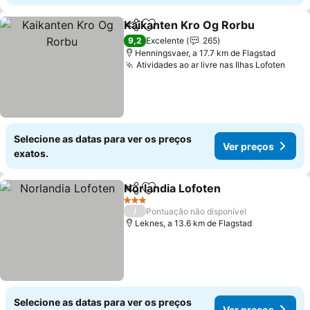
Kaikanten Kro Og Rorbu
Partilhar
Adicionar aos favoritos
9,2
Excelente
265
Henningsvaer, a 17.7 km de Flagstad
Atividades ao ar livre nas Ilhas Lofoten
Selecione as datas para ver os preços
Ver preços
exatos.
Norlandia Lofoten
Partilhar
Adicionar aos favoritos
3 Estrelas
/
Pontuação não disponível
Leknes, a 13.6 km de Flagstad
Selecione as datas para ver os preços
Ver preços