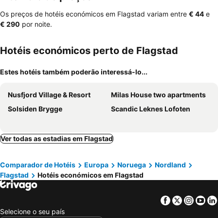
Os preços de hotéis económicos em Flagstad variam entre
‎€ 44
e
‎€ 290
por noite.
Hotéis económicos perto de Flagstad
Estes hotéis também poderão interessá-lo...
Nusfjord Village & Resort
Milas House two apartments
Solsiden Brygge
Scandic Leknes Lofoten
Ver todas as estadias em Flagstad
Comparador de Hotéis
Europa
Noruega
Nordland
Flagstad
Hotéis económicos em Flagstad
Facebook
Twitter
Insta
Yo
Selecione o seu país