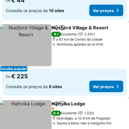
€ 44
De
Consulte os preços de
10 sites
Ver preços
Nusfjord Village & Resort
Partilhar
Adicionar aos favoritos
9,1
Excelente
2.441
a 8.1 km de Centro da cidade
Aventuras guiadas ao ar livre
Escolha popular
€ 225
De
Consulte os preços de
6 sites
Ver preços
Hattvika Lodge
Partilhar
Adicionar aos favoritos
1 Estrelas
9,4
Excelente
1.220
Vestvågøy, a 10.9 km de Flagstad
Sauna à beira-mar e mergulho frio