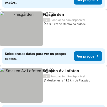
exatos.
Friisgården
Partilhar
Adicionar aos favoritos
/
Pontuação não disponível
a 3.6 km de Centro da cidade
Selecione as datas para ver os preços
Ver preços
exatos.
Smaken Av Lofoten
Partilhar
Adicionar aos favoritos
/
Pontuação não disponível
Moskenes, a 11.5 km de Flagstad