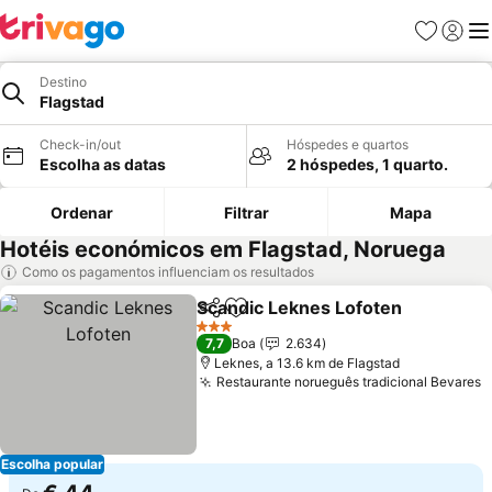
Favoritos
Iniciar
Me
Destino
Flagstad
Check-in/out
Hóspedes e quartos
Escolha as datas
2 hóspedes, 1 quarto.
Ordenar
Filtrar
Mapa
Hotéis económicos em Flagstad, Noruega
Como os pagamentos influenciam os resultados
Scandic Leknes Lofoten
Partilhar
Adicionar aos favoritos
3 Estrelas
7,7
Boa
2.634
Leknes, a 13.6 km de Flagstad
Restaurante norueguês tradicional Bevares
Escolha popular