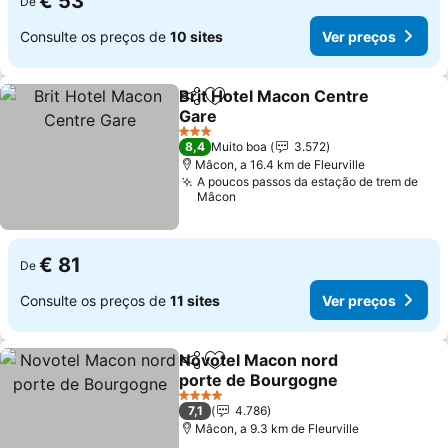
€ 53
De
Consulte os preços de
10 sites
Ver preços
Brit Hotel Macon Centre
Partilhar
Adicionar aos favoritos
Gare
3 Estrelas
8,4
Muito boa
3.572
Mâcon, a 16.4 km de Fleurville
A poucos passos da estação de trem de
Mâcon
€ 81
De
Consulte os preços de
11 sites
Ver preços
Novotel Macon nord
Partilhar
Adicionar aos favoritos
porte de Bourgogne
4 Estrelas
7,1
4.786
Mâcon, a 9.3 km de Fleurville