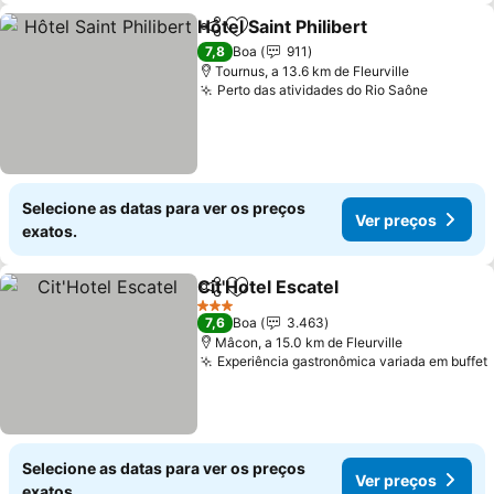
Hôtel Saint Philibert
Partilhar
Adicionar aos favoritos
7,8
Boa
911
Tournus, a 13.6 km de Fleurville
Perto das atividades do Rio Saône
Selecione as datas para ver os preços
Ver preços
exatos.
Cit'Hotel Escatel
Partilhar
Adicionar aos favoritos
3 Estrelas
7,6
Boa
3.463
Mâcon, a 15.0 km de Fleurville
Experiência gastronômica variada em buffet
Selecione as datas para ver os preços
Ver preços
exatos.