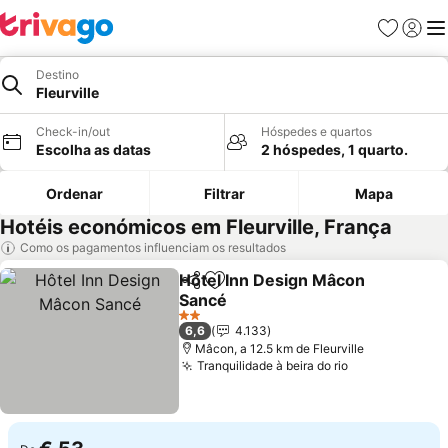
Favoritos
Iniciar
Me
Destino
Fleurville
Check-in/out
Hóspedes e quartos
Escolha as datas
2 hóspedes, 1 quarto.
Ordenar
Filtrar
Mapa
Hotéis económicos em Fleurville, França
Como os pagamentos influenciam os resultados
Hôtel Inn Design Mâcon
Partilhar
Adicionar aos favoritos
Sancé
2 Estrelas
6,6
4.133
Mâcon, a 12.5 km de Fleurville
Tranquilidade à beira do rio