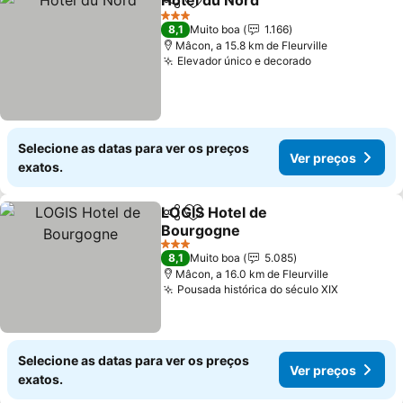
Hôtel du Nord
Partilhar
Adicionar aos favoritos
3 Estrelas
8,1
Muito boa
1.166
Mâcon, a 15.8 km de Fleurville
Elevador único e decorado
Selecione as datas para ver os preços
Ver preços
exatos.
LOGIS Hotel de
Partilhar
Adicionar aos favoritos
Bourgogne
3 Estrelas
8,1
Muito boa
5.085
Mâcon, a 16.0 km de Fleurville
Pousada histórica do século XIX
Selecione as datas para ver os preços
Ver preços
exatos.