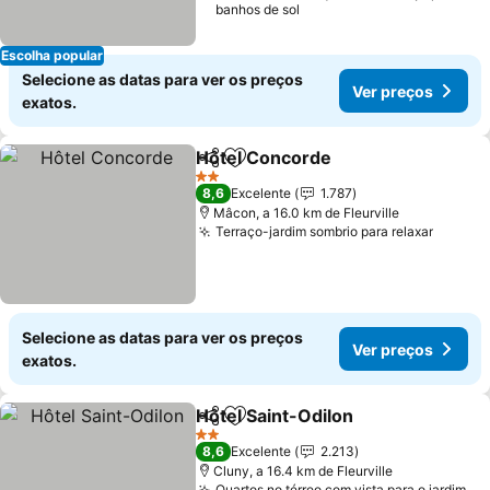
banhos de sol
Escolha popular
Selecione as datas para ver os preços
Ver preços
exatos.
Hôtel Concorde
Partilhar
Adicionar aos favoritos
2 Estrelas
8,6
Excelente
1.787
Mâcon, a 16.0 km de Fleurville
Terraço-jardim sombrio para relaxar
Selecione as datas para ver os preços
Ver preços
exatos.
Hôtel Saint-Odilon
Partilhar
Adicionar aos favoritos
2 Estrelas
8,6
Excelente
2.213
Cluny, a 16.4 km de Fleurville
Quartos no térreo com vista para o jardim