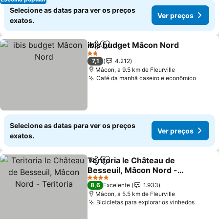
Selecione as datas para ver os preços
Ver preços
exatos.
ibis budget Mâcon Nord
Partilhar
Adicionar aos favoritos
2 Estrelas
7,1
4.212
Mâcon, a 9.5 km de Fleurville
Café da manhã caseiro e econômico
Selecione as datas para ver os preços
Ver preços
exatos.
Teritoria le Château de
Partilhar
Adicionar aos favoritos
Besseuil, Mâcon Nord -
Teritoria
4 Estrelas
8,6
Excelente
1.933
Mâcon, a 5.5 km de Fleurville
Bicicletas para explorar os vinhedos