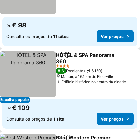
€ 98
De
Consulte os preços de
11 sites
Ver preços
HÔTEL & SPA Panorama
Partilhar
Adicionar aos favoritos
360
4 Estrelas
8,6
Excelente
6.150
Mâcon, a 16.1 km de Fleurville
Edifício histórico no centro da cidade
Escolha popular
€ 109
De
Consulte os preços de
1 site
Ver preços
Best Western Premier