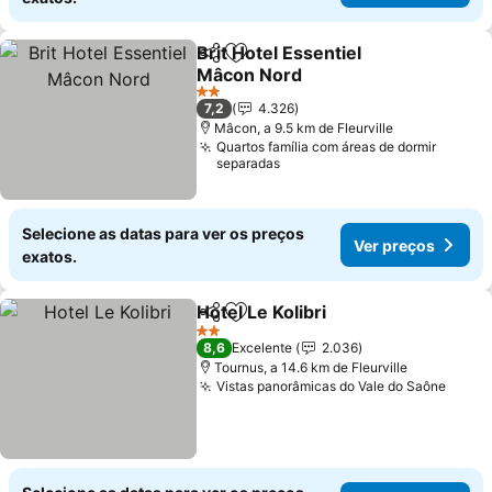
Brit Hotel Essentiel
Partilhar
Adicionar aos favoritos
Mâcon Nord
2 Estrelas
7,2
4.326
Mâcon, a 9.5 km de Fleurville
Quartos família com áreas de dormir
separadas
Selecione as datas para ver os preços
Ver preços
exatos.
Hotel Le Kolibri
Partilhar
Adicionar aos favoritos
2 Estrelas
8,6
Excelente
2.036
Tournus, a 14.6 km de Fleurville
Vistas panorâmicas do Vale do Saône