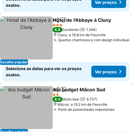
Ver preços
exatos.
Hotel de l'Abbaye à Cluny
Partilhar
Adicionar aos favoritos
3 Estrelas
8,6
Excelente
1.394
Cluny, a 16.8 km de Fleurville
Quartos charmosos e com design individual
Escolha popular
Selecione as datas para ver os preços
Ver preços
exatos.
ibis budget Mâcon Sud
Partilhar
Adicionar aos favoritos
2 Estrelas
8,0
Muito boa
6.707
Mâcon, a 19.2 km de Fleurville
Perto de autoestradas importantes
Escolha popular