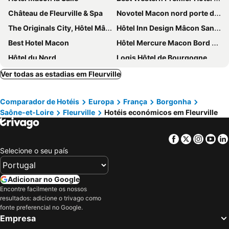
Château de Fleurville & Spa
Novotel Macon nord porte de Bourgogne
The Originals City, Hôtel Mâcon Nord
Hôtel Inn Design Mâcon Sancé
Best Hotel Macon
Hôtel Mercure Macon Bord de Saône
Hôtel du Nord
Logis Hôtel de Bourgogne
HÔTEL & SPA Panorama 360
ibis Styles Macon Centre
Ver todas as estadias em Fleurville
Hôtel Saint-Odilon
Le Relais du Maconnais
Comparador de Hotéis
Europa
França
Borgonha
Hotel de l'Abbaye à Cluny
ibis budget Mâcon Sud
Saône-et-Loire
Fleurville
Hotéis económicos em Fleurville
Facebook
Twitter
Insta
Yo
Selecione o seu país
Adicionar no Google
Encontre facilmente os nossos
resultados: adicione o trivago como
fonte preferencial no Google.
Empresa