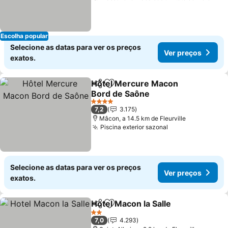
Escolha popular
Selecione as datas para ver os preços
Ver preços
exatos.
Hôtel Mercure Macon
Partilhar
Adicionar aos favoritos
Bord de Saône
4 Estrelas
7,2
3.175
Mâcon, a 14.5 km de Fleurville
Piscina exterior sazonal
Selecione as datas para ver os preços
Ver preços
exatos.
Hotel Macon la Salle
Partilhar
Adicionar aos favoritos
2 Estrelas
7,0
4.293