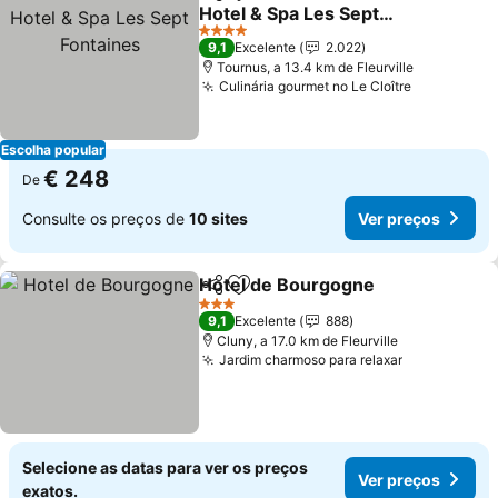
Partilhar
Adicionar aos favoritos
Hotel & Spa Les Sept
Fontaines
4 Estrelas
9,1
Excelente
2.022
Tournus, a 13.4 km de Fleurville
Culinária gourmet no Le Cloître
Escolha popular
€ 248
De
Consulte os preços de
10 sites
Ver preços
Hotel de Bourgogne
Partilhar
Adicionar aos favoritos
3 Estrelas
9,1
Excelente
888
Cluny, a 17.0 km de Fleurville
Jardim charmoso para relaxar
Selecione as datas para ver os preços
Ver preços
exatos.