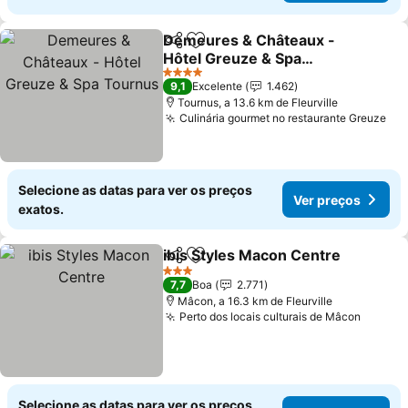
Demeures & Châteaux -
Partilhar
Adicionar aos favoritos
Hôtel Greuze & Spa
Tournus
4 Estrelas
9,1
Excelente
1.462
Tournus, a 13.6 km de Fleurville
Culinária gourmet no restaurante Greuze
Selecione as datas para ver os preços
Ver preços
exatos.
ibis Styles Macon Centre
Partilhar
Adicionar aos favoritos
3 Estrelas
7,7
Boa
2.771
Mâcon, a 16.3 km de Fleurville
Perto dos locais culturais de Mâcon
Selecione as datas para ver os preços