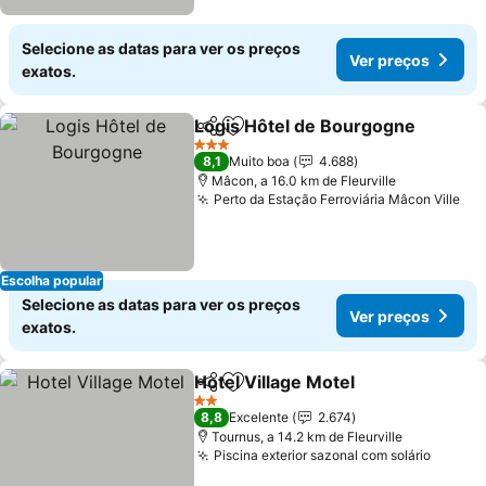
Selecione as datas para ver os preços
Ver preços
exatos.
Logis Hôtel de Bourgogne
Partilhar
Adicionar aos favoritos
3 Estrelas
8,1
Muito boa
4.688
Mâcon, a 16.0 km de Fleurville
Perto da Estação Ferroviária Mâcon Ville
Escolha popular
Selecione as datas para ver os preços
Ver preços
exatos.
Hotel Village Motel
Partilhar
Adicionar aos favoritos
2 Estrelas
8,8
Excelente
2.674
Tournus, a 14.2 km de Fleurville
Piscina exterior sazonal com solário