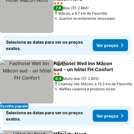
3 Estrelas
7,6
Boa
2.884
Mâcon, a 9.7 km de Fleurville
Quartos recentemente renovados
Selecione as datas para ver os preços
Ver preços
exatos.
Fasthotel Well Inn Mâcon
Partilhar
Adicionar aos favoritos
sud - un hôtel FH Confort
2 Estrelas
8,4
Muito boa
2.605
Charnay-lès-Mâcon, a 19.3 km de Fleurville
Waffles caseiros e produtos locais
Escolha popular
Selecione as datas para ver os preços
Ver preços
exatos.