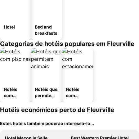
Hotel
Bed and
breakfasts
Categorias de hotéis populares em Fleurville
Hotéis
Hotéis que
Hotéis
com
permitem
com
piscinas
animais
estaciona
mento
Hotéis económicos perto de Fleurville
Estes hotéis também poderão interessá-lo...
Hotel Macon la Salle
Best Western Premier Hotel & Spa Les Sept Fontaines