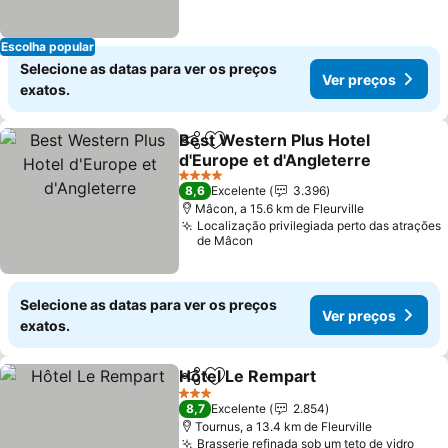
Escolha popular
Selecione as datas para ver os preços
Ver preços
exatos.
Best Western Plus Hotel
Partilhar
Adicionar aos favoritos
d'Europe et d'Angleterre
4 Estrelas
8,6
Excelente
3.396
Mâcon, a 15.6 km de Fleurville
Localização privilegiada perto das atrações
de Mâcon
Selecione as datas para ver os preços
Ver preços
exatos.
Hôtel Le Rempart
Partilhar
Adicionar aos favoritos
3 Estrelas
8,7
Excelente
2.854
Tournus, a 13.4 km de Fleurville
Brasserie refinada sob um teto de vidro