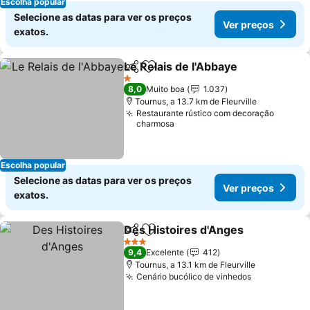
Escolha popular
Selecione as datas para ver os preços
Ver preços
exatos.
Le Relais de l'Abbaye
Partilhar
Adicionar aos favoritos
1 Estrelas
8,0
Muito boa
1.037
Tournus, a 13.7 km de Fleurville
Restaurante rústico com decoração
charmosa
Escolha popular
Selecione as datas para ver os preços
Ver preços
exatos.
Des Histoires d'Anges
Partilhar
Adicionar aos favoritos
3 Estrelas
9,4
Excelente
412
Tournus, a 13.1 km de Fleurville
Cenário bucólico de vinhedos