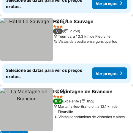
Selecione as datas para ver os preços
Ver preços
exatos.
Hôtel Le Sauvage
Partilhar
Adicionar aos favoritos
3 Estrelas
7,3
2.259
Tournus, a 13.3 km de Fleurville
Vistas da abadia em alguns quartos
Selecione as datas para ver os preços
Ver preços
exatos.
La Montagne de Brancion
Partilhar
Adicionar aos favoritos
3 Estrelas
8,9
Excelente
852
Martailly-lès-Brancion, a 12.1 km de
Fleurville
Vistas panorâmicas de vinhedos e alpes