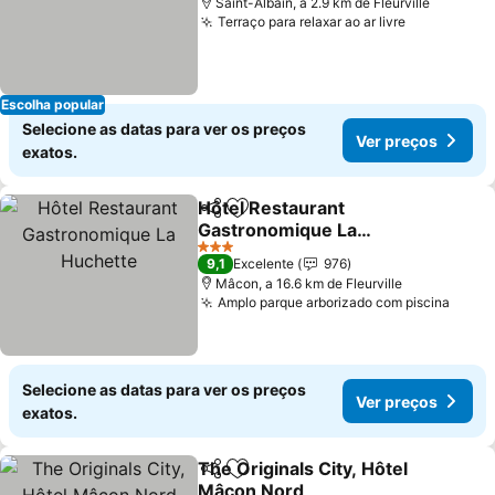
Saint-Albain, a 2.9 km de Fleurville
Terraço para relaxar ao ar livre
Escolha popular
Selecione as datas para ver os preços
Ver preços
exatos.
Hôtel Restaurant
Partilhar
Adicionar aos favoritos
Gastronomique La
Huchette
3 Estrelas
9,1
Excelente
976
Mâcon, a 16.6 km de Fleurville
Amplo parque arborizado com piscina
Selecione as datas para ver os preços
Ver preços
exatos.
The Originals City, Hôtel
Partilhar
Adicionar aos favoritos
Mâcon Nord