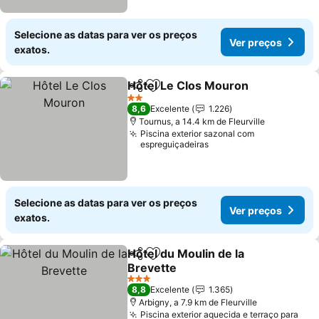
Selecione as datas para ver os preços
Ver preços
exatos.
Hôtel Le Clos Mouron
Partilhar
Adicionar aos favoritos
2 Estrelas
8,6
Excelente
1.226
Tournus, a 14.4 km de Fleurville
Piscina exterior sazonal com
espreguiçadeiras
Selecione as datas para ver os preços
Ver preços
exatos.
Hôtel du Moulin de la
Partilhar
Adicionar aos favoritos
Brevette
3 Estrelas
8,8
Excelente
1.365
Arbigny, a 7.9 km de Fleurville
Piscina exterior aquecida e terraço para