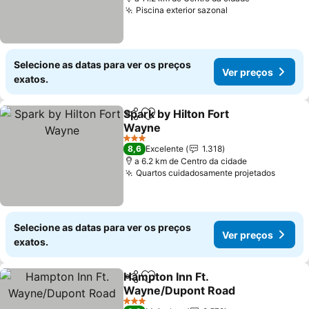
Piscina exterior sazonal
Ver preços
Selecione as datas para ver os preços
Ver preços
exatos.
Spark by Hilton Fort
Partilhar
Adicionar aos favoritos
Wayne
Ver preços
3 Estrelas
8,6
Excelente
1.318
a 6.2 km de Centro da cidade
Quartos cuidadosamente projetados
Ver pr
Selecione as datas para ver os preços
Ver preços
exatos.
Hampton Inn Ft.
Partilhar
Adicionar aos favoritos
Wayne/Dupont Road
Ver preços
3 Estrelas