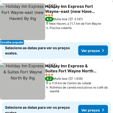
Holiday Inn Express Fort
Partilhar
Adicionar aos favoritos
Wayne-east (new Haven)
By Ihg
Ver preços
3 Estrelas
8,0
Muito boa
3.197
New Haven, a 11.7 km de Fort Wayne
Piscina coberta
Ver preços
Escolha popular
Selecione as datas para ver os preços
Ver preços
exatos.
Holiday Inn Express &
Partilhar
Adicionar aos favoritos
Suites Fort Wayne North
By Ihg
Ver preços
3 Estrelas
8,2
Muito boa
1.456
a 11.6 km de Centro da cidade
Rolinhos de canela exclusivos no café da
manhã
Selecione as datas para ver os preços
Ver preços
exatos.