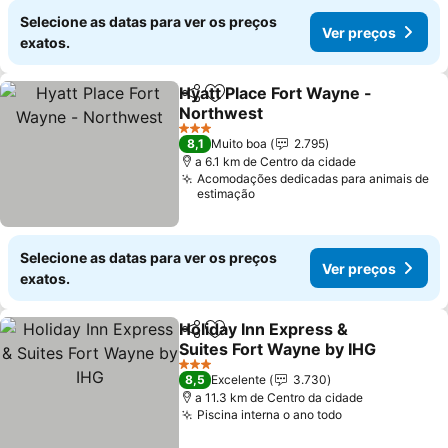
Selecione as datas para ver os preços
Ver preços
exatos.
Hyatt Place Fort Wayne -
Partilhar
Adicionar aos favoritos
Northwest
Ver preços
3 Estrelas
8,1
Muito boa
2.795
a 6.1 km de Centro da cidade
Acomodações dedicadas para animais de
estimação
Selecione as datas para ver os preços
Ver preços
exatos.
Holiday Inn Express &
Partilhar
Adicionar aos favoritos
Suites Fort Wayne by IHG
Ver preços
3 Estrelas
8,5
Excelente
3.730
a 11.3 km de Centro da cidade
Piscina interna o ano todo
Ver preços