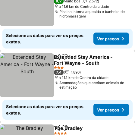
8,2
Muito boa
2.572
a 11.6 km de Centro da cidade
Piscina interna aquecida e banheira de
hidromassagem
Selecione as datas para ver os preços
Ver preços
exatos.
Extended Stay America -
Partilhar
Adicionar aos favoritos
Fort Wayne - South
Ver preços
3 Estrelas
7,4
1.896
a 11.1 km de Centro da cidade
Acomodações que aceitam animais de
estimação
Selecione as datas para ver os preços
Ver preços
exatos.
The Bradley
Partilhar
Adicionar aos favoritos
Ver preços