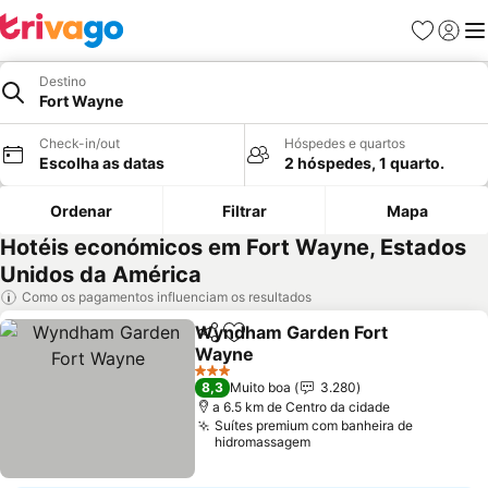
Favoritos
Iniciar
Me
Destino
Fort Wayne
Check-in/out
Hóspedes e quartos
Escolha as datas
2 hóspedes, 1 quarto.
Ordenar
Filtrar
Mapa
Hotéis económicos em Fort Wayne, Estados
Unidos da América
Como os pagamentos influenciam os resultados
Wyndham Garden Fort
Partilhar
Adicionar aos favoritos
Wayne
Ver preços
3 Estrelas
8,3
Muito boa
3.280
a 6.5 km de Centro da cidade
Suítes premium com banheira de
hidromassagem