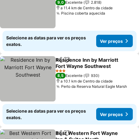
9,0
Excelente
2.818
a 11.4 km de Centro da cidade
Piscina coberta aquecida
Ver preços
Selecione as datas para ver os preços
Ver preços
exatos.
Residence Inn by Marriott
Partilhar
Adicionar aos favoritos
Fort Wayne Southwest
Ver preços
3 Estrelas
8,5
Excelente
930
a 10.1 km de Centro da cidade
Perto da Reserva Natural Eagle Marsh
Ver 
Selecione as datas para ver os preços
Ver preços
exatos.
Best Western Fort Wayne
Partilhar
Adicionar aos favoritos