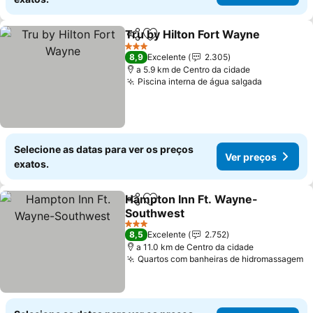
Tru by Hilton Fort Wayne
Partilhar
Adicionar aos favoritos
V
3 Estrelas
8,9
Excelente
2.305
a 5.9 km de Centro da cidade
Piscina interna de água salgada
Ver preço
Selecione as datas para ver os preços
Ver preços
exatos.
Hampton Inn Ft. Wayne-
Partilhar
Adicionar aos favoritos
Southwest
Ver preços
3 Estrelas
8,5
Excelente
2.752
a 11.0 km de Centro da cidade
Quartos com banheiras de hidromassagem
V