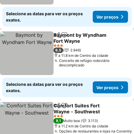
Selecione as datas para ver os preços
Ver preços
exatos.
Baymont by Wyndham
Partilhar
Adicionar aos favoritos
Fort Wayne
Ver preços
3 Estrelas
6,5
2.946
a 11.8 km de Centro da cidade
Conceito de refúgio rodoviário
descomplicado
Selecione as datas para ver os preços
Ver preços
exatos.
Comfort Suites Fort
Partilhar
Adicionar aos favoritos
Wayne - Southwest
Ver preços
3 Estrelas
8,1
Muito boa
3.113
a 11.2 km de Centro da cidade
Opções de restaurantes e lojas na Coventry