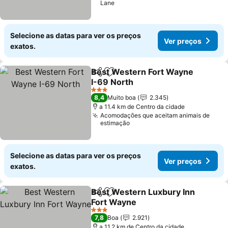
Lane
Selecione as datas para ver os preços
Ver preços
exatos.
Best Western Fort Wayne
Partilhar
Adicionar aos favoritos
I-69 North
Ver preços
3 Estrelas
8,4
Muito boa
2.345
a 11.4 km de Centro da cidade
Acomodações que aceitam animais de
estimação
Selecione as datas para ver os preços
Ver preços
exatos.
Best Western Luxbury Inn
Partilhar
Adicionar aos favoritos
Fort Wayne
Ver preços
3 Estrelas
7,8
Boa
2.921
a 11.2 km de Centro da cidade