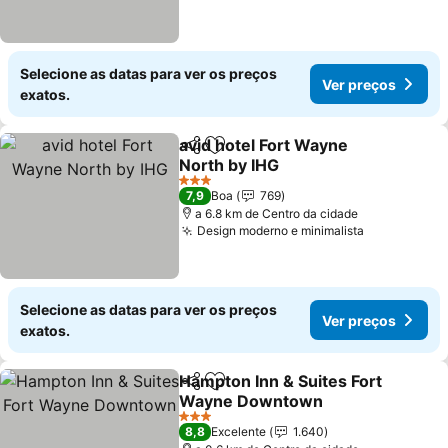
Selecione as datas para ver os preços
Ver preços
exatos.
avid hotel Fort Wayne
Partilhar
Adicionar aos favoritos
North by IHG
Ver preços
3 Estrelas
7,9
Boa
769
a 6.8 km de Centro da cidade
Design moderno e minimalista
Ver preços
Selecione as datas para ver os preços
Ver preços
exatos.
Hampton Inn & Suites Fort
Partilhar
Adicionar aos favoritos
Wayne Downtown
Ver preços
3 Estrelas
8,8
Excelente
1.640