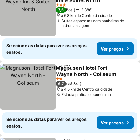
Inn & Suites North
Ver preços
3 Estrelas
7,6
Boa
2.386
a 6.8 km de Centro da cidade
Suítes espaçosas com banheiras de
hidromassagem
Selecione as datas para ver os preços
Ver preços
exatos.
Magnuson Hotel Fort
Partilhar
Adicionar aos favoritos
Wayne North - Coliseum
Ver preços
2 Estrelas
6,7
841
a 4.5 km de Centro da cidade
Estadia prática e econômica
Ver preços
Selecione as datas para ver os preços
Ver preços
exatos.