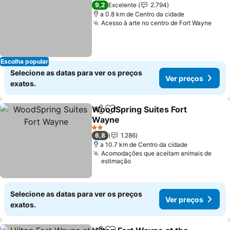
4 Estrelas
9,2
Excelente
2.794
a 0.8 km de Centro da cidade
Acesso à arte no centro de Fort Wayne
Ver 
Escolha popular
Selecione as datas para ver os preços
Ver preços
exatos.
WoodSpring Suites Fort
Partilhar
Adicionar aos favoritos
Wayne
Ver preços
2 Estrelas
6,8
1.286
a 10.7 km de Centro da cidade
Acomodações que aceitam animais de
estimação
Selecione as datas para ver os preços
Ver preços
exatos.