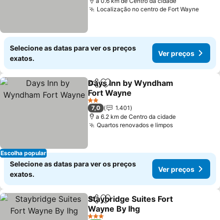
a 0.6 km de Centro da cidade
Localização no centro de Fort Wayne
Ver p
Selecione as datas para ver os preços
Ver preços
exatos.
Days Inn by Wyndham
Partilhar
Adicionar aos favoritos
Fort Wayne
Ver preços
2 Estrelas
7,0
1.401
a 6.2 km de Centro da cidade
Quartos renovados e limpos
Ver preços
Escolha popular
Selecione as datas para ver os preços
Ver preços
exatos.
Staybridge Suites Fort
Partilhar
Adicionar aos favoritos
Wayne By Ihg
Ver preços
3 Estrelas