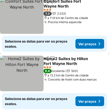
Comfort Suites Fort
Partilhar
Adicionar aos favoritos
Wayne North
Ver preços
3 Estrelas
7,3
2.022
a 11.6 km de Centro da cidade
Piscina interna aquecida
Ver preços
Selecione as datas para ver os preços
Ver preços
exatos.
Home2 Suites by Hilton
Partilhar
Adicionar aos favoritos
Fort Wayne North
Ver preços
3 Estrelas
8,8
Excelente
500
a 12.2 km de Centro da cidade
Conceito de hotel com duas marcas
Ver pr
Selecione as datas para ver os preços
Ver preços
exatos.