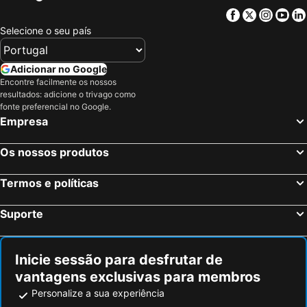
Facebook
Twitter
Insta
Yo
Selecione o seu país
Adicionar no Google
Encontre facilmente os nossos
resultados: adicione o trivago como
fonte preferencial no Google.
Empresa
Os nossos produtos
Termos e políticas
Suporte
Inicie sessão para desfrutar de
vantagens exclusivas para membros
Personalize a sua experiência