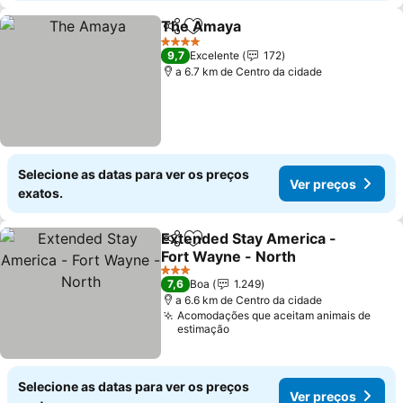
The Amaya
Partilhar
Adicionar aos favoritos
Ver preços
4 Estrelas
9,7
Excelente
172
a 6.7 km de Centro da cidade
Selecione as datas para ver os preços
Ver preços
exatos.
Extended Stay America -
Partilhar
Adicionar aos favoritos
Fort Wayne - North
Ver preços
3 Estrelas
7,6
Boa
1.249
a 6.6 km de Centro da cidade
Acomodações que aceitam animais de
estimação
Selecione as datas para ver os preços
Ver preços