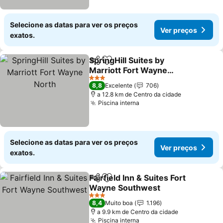
Selecione as datas para ver os preços
Ver preços
exatos.
SpringHill Suites by
Partilhar
Adicionar aos favoritos
Marriott Fort Wayne
North
Ver preços
3 Estrelas
8,8
Excelente
706
a 12.8 km de Centro da cidade
Piscina interna
Ver preços
Selecione as datas para ver os preços
Ver preços
exatos.
Fairfield Inn & Suites Fort
Partilhar
Adicionar aos favoritos
Wayne Southwest
Ver preços
3 Estrelas
8,4
Muito boa
1.196
a 9.9 km de Centro da cidade
Piscina interna
Ver preços