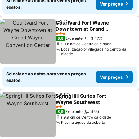
Selecione as datas para ver os preços
Ver preços
exatos.
Courtyard Fort Wayne
Partilhar
Adicionar aos favoritos
Downtown at Grand
Wayne Convention
Ver preços
3 Estrelas
8,8
Excelente
3.477
Center
a 0.6 km de Centro da cidade
Localização privilegiada no centro da
cidade
Selecione as datas para ver os preços
Ver preços
exatos.
SpringHill Suites Fort
Partilhar
Adicionar aos favoritos
Wayne Southwest
Ver preços
2 Estrelas
8,9
Excelente
455
a 9.9 km de Centro da cidade
Piscina aquecida coberta
Ver preços