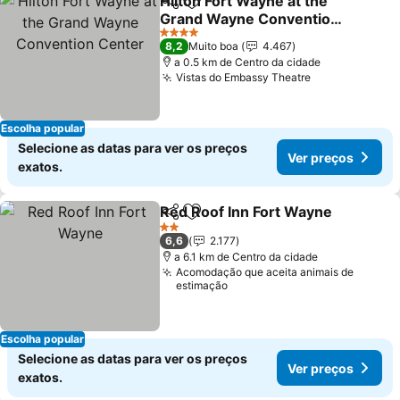
Hilton Fort Wayne at the
Partilhar
Adicionar aos favoritos
Grand Wayne Convention
Center
Ver preços
4 Estrelas
8,2
Muito boa
4.467
a 0.5 km de Centro da cidade
Vistas do Embassy Theatre
Ver preços
Escolha popular
Selecione as datas para ver os preços
Ver preços
exatos.
Red Roof Inn Fort Wayne
Partilhar
Adicionar aos favoritos
V
2 Estrelas
6,6
2.177
a 6.1 km de Centro da cidade
Acomodação que aceita animais de
estimação
Escolha popular
Selecione as datas para ver os preços
Ver preços
exatos.