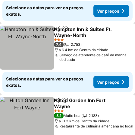
Selecione as datas para ver os preços
Ver preços
exatos.
Hampton Inn & Suites Ft.
Partilhar
Adicionar aos favoritos
Wayne-North
Ver preços
3 Estrelas
7,4
2.753
a 6.4 km de Centro da cidade
Serviço de atendente de café da manhã
dedicado
Selecione as datas para ver os preços
Ver preços
exatos.
Hilton Garden Inn Fort
Partilhar
Adicionar aos favoritos
Wayne
Ver preços
3 Estrelas
8,1
Muito boa
2.183
a 11.3 km de Centro da cidade
Restaurante de culinária americana no local