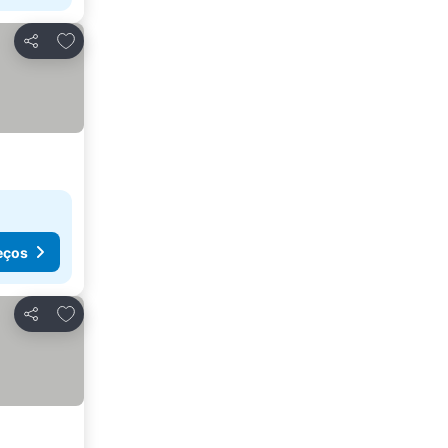
Adicionar aos favoritos
Partilhar
eços
Adicionar aos favoritos
Partilhar