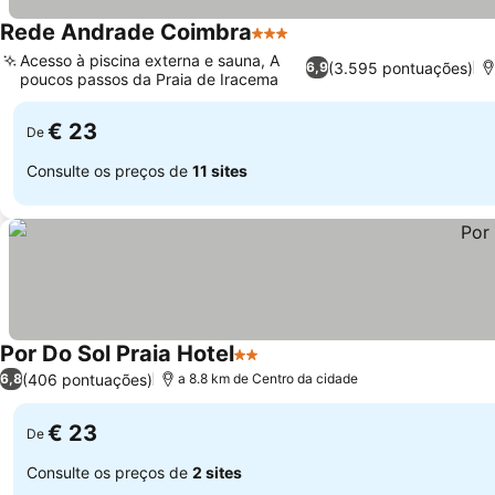
Rede Andrade Coimbra
3 Estrelas
Acesso à piscina externa e sauna, A
(3.595 pontuações)
6,9
poucos passos da Praia de Iracema
€ 23
De
Consulte os preços de
11 sites
Por Do Sol Praia Hotel
2 Estrelas
(406 pontuações)
6,8
a 8.8 km de Centro da cidade
€ 23
De
Consulte os preços de
2 sites