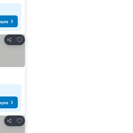
eços
Adicionar aos favoritos
Partilhar
eços
Adicionar aos favoritos
Partilhar