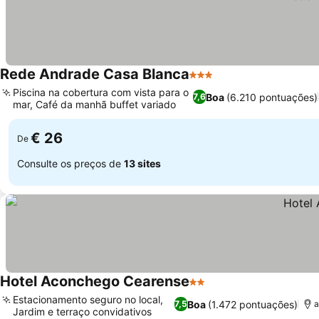
Rede Andrade Casa Blanca
3 Estrelas
Piscina na cobertura com vista para o
Boa
(6.210 pontuações)
7,6
mar, Café da manhã buffet variado
€ 26
De
Consulte os preços de
13 sites
Hotel Aconchego Cearense
2 Estrelas
Estacionamento seguro no local,
Boa
(1.472 pontuações)
7,5
a
Jardim e terraço convidativos