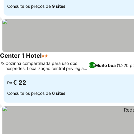
Consulte os preços de
9 sites
Center 1 Hotel
2 Estrelas
Cozinha compartilhada para uso dos
Muito boa
(1.220 p
8,0
hóspedes, Localização central privilegiada
em Fortaleza
€ 22
De
Consulte os preços de
6 sites