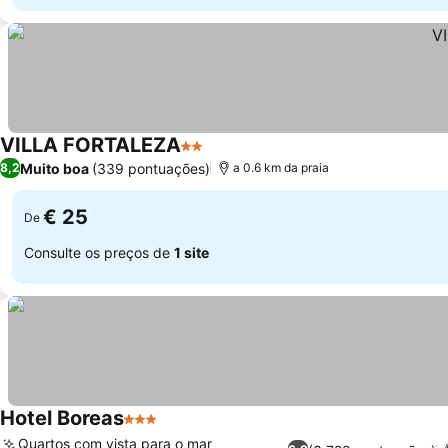
VILLA FORTALEZA
2 Estrelas
Muito boa
(339 pontuações)
8,2
a 0.6 km da praia
€ 25
De
Consulte os preços de
1 site
Hotel Boreas
3 Estrelas
Quartos com vista para o mar