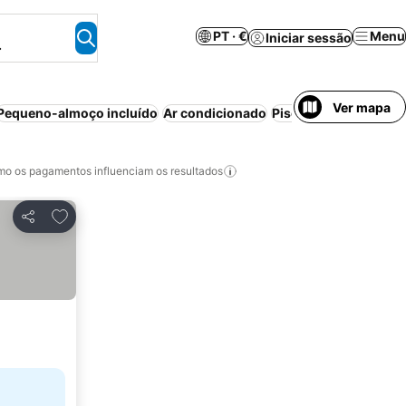
PT · €
Menu
Iniciar sessão
.
Ver mapa
Pequeno-almoço incluído
Ar condicionado
Piscina
Estacioname
o os pagamentos influenciam os resultados
Adicionar aos favoritos
Partilhar