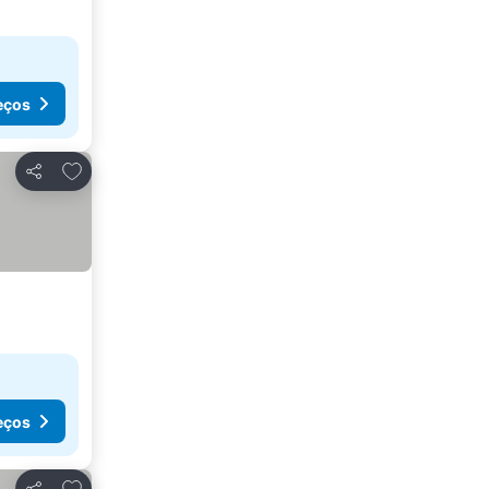
eços
Adicionar aos favoritos
Partilhar
eços
Adicionar aos favoritos