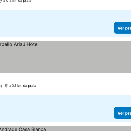
a 0.2 km da praia
Ver pr
s)
a 0.1 km da praia
Ver pr