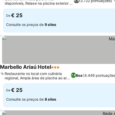
(3.722 pontuações)
6,9
disponíveis, Relaxe na piscina exterior e
sauna
€ 25
De
Consulte os preços de
9 sites
Marbello Ariaú Hotel
3 Estrelas
Restaurante no local com culinária
Boa
(4.449 pontuaçõe
7,8
regional, Ampla área de piscina ao ar
livre
€ 25
De
Consulte os preços de
8 sites