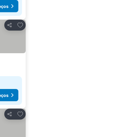
eços
Adicionar aos favoritos
Partilhar
eços
Adicionar aos favoritos
Partilhar