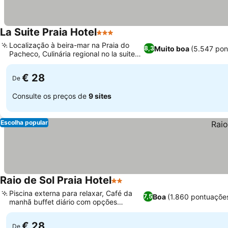
La Suite Praia Hotel
3 Estrelas
Localização à beira-mar na Praia do
Muito boa
(5.547 pon
8,3
Pacheco, Culinária regional no la suite
restaurante
€ 28
De
Consulte os preços de
9 sites
Escolha popular
Raio de Sol Praia Hotel
2 Estrelas
Piscina externa para relaxar, Café da
Boa
(1.860 pontuaçõe
7,5
manhã buffet diário com opções
frescas
€ 28
De