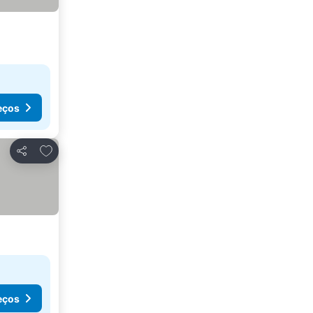
eços
Adicionar aos favoritos
Partilhar
eços