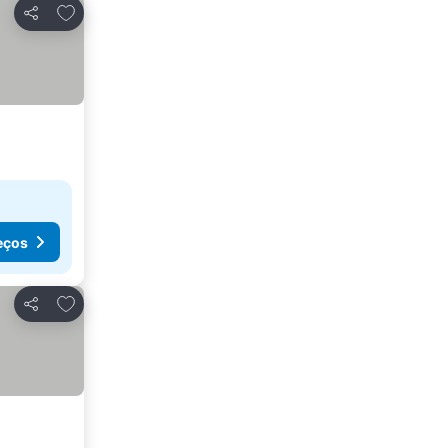
Adicionar aos favoritos
Partilhar
eços
Adicionar aos favoritos
Partilhar