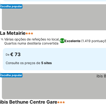
Escolha popular
La Metairie
3 Estrelas
Várias opções de refeições no local,
Excelente
(1.419 pontuaçõ
8,6
Quartos numa destilaria convertida
€ 73
De
Consulte os preços de
5 sites
Escolha popular
ibis Bethune Centre Gare
3 Estrelas