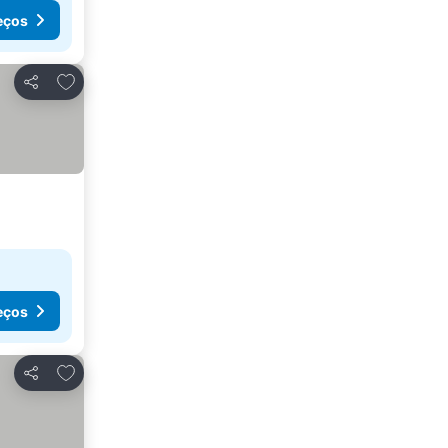
eços
Adicionar aos favoritos
Partilhar
eços
Adicionar aos favoritos
Partilhar