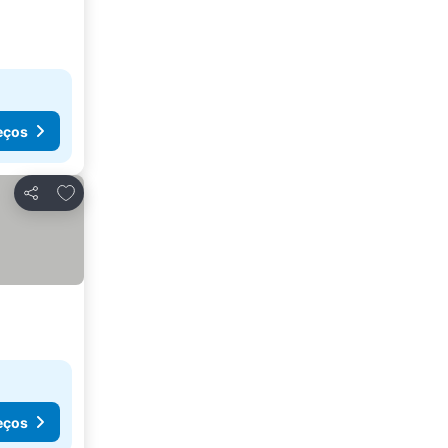
eços
Adicionar aos favoritos
Partilhar
eços