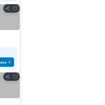
Adicionar aos favoritos
Partilhar
eços
Adicionar aos favoritos
Partilhar