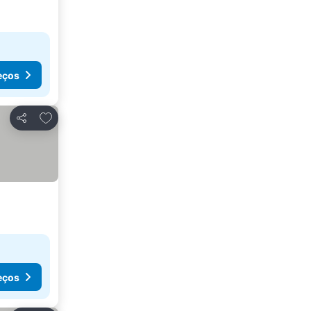
eços
Adicionar aos favoritos
Partilhar
eços