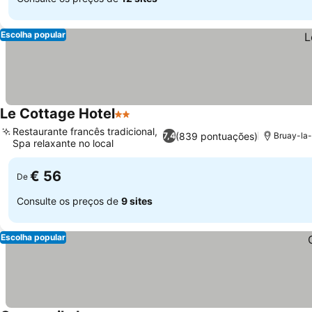
Escolha popular
Le Cottage Hotel
2 Estrelas
Restaurante francês tradicional,
(839 pontuações)
7,4
Bruay-la-
Spa relaxante no local
€ 56
De
Consulte os preços de
9 sites
Escolha popular