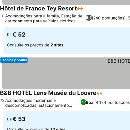
Hôtel de France Tey Resort
2 Estrelas
Acomodações para a família, Estação de
(240 pontuações)
5,9
carregamento para veículos elétricos
€ 52
De
Consulte os preços de
2 sites
Escolha popular
B&B HOTEL Lens Musée du Louvre
2 Estrelas
Acomodações modernas e
Boa
(4.124 pontuações
7,7
descomplicadas, Estacionamento
seguro no local
€ 53
De
Consulte os preços de
12 sites