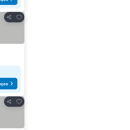
Adicionar aos favoritos
Partilhar
eços
Adicionar aos favoritos
Partilhar