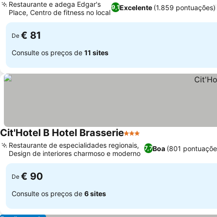
Restaurante e adega Edgar's
Excelente
(1.859 pontuações)
9,1
Place, Centro de fitness no local
€ 81
De
Consulte os preços de
11 sites
Cit'Hotel B Hotel Brasserie
3 Estrelas
Restaurante de especialidades regionais,
Boa
(801 pontuaçõe
7,7
Design de interiores charmoso e moderno
€ 90
De
Consulte os preços de
6 sites