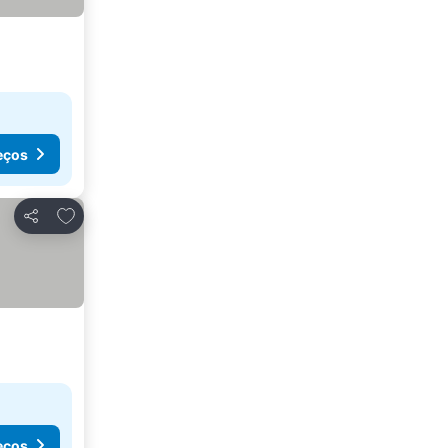
eços
Adicionar aos favoritos
Partilhar
eços