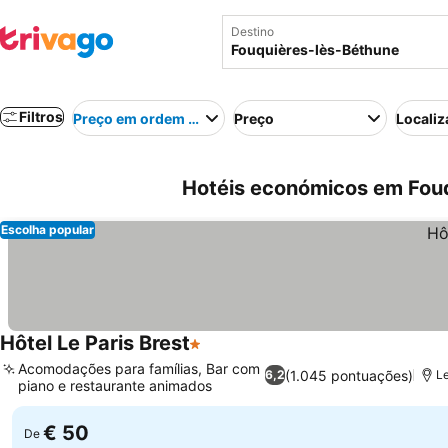
Destino
Filtros
Preço em ordem crescente
Preço
Localiz
Hotéis económicos em Fouq
Escolha popular
Hôtel Le Paris Brest
1 Estrelas
Acomodações para famílias, Bar com
(1.045 pontuações)
6,2
Le
piano e restaurante animados
€ 50
De