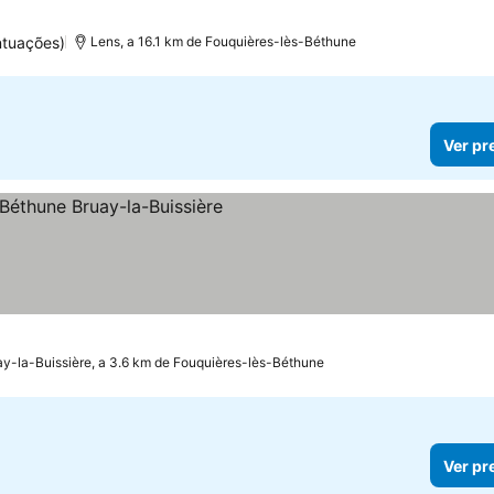
ntuações)
Lens, a 16.1 km de Fouquières-lès-Béthune
Ver pr
s
ay-la-Buissière, a 3.6 km de Fouquières-lès-Béthune
Ver pr