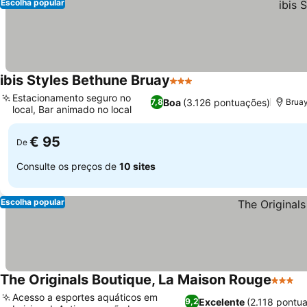
Escolha popular
ibis Styles Bethune Bruay
3 Estrelas
Estacionamento seguro no
Boa
(3.126 pontuações)
7,8
Bruay
local, Bar animado no local
€ 95
De
Consulte os preços de
10 sites
Escolha popular
The Originals Boutique, La Maison Rouge
3 Estre
Acesso a esportes aquáticos em
Excelente
(2.118 pontu
9,2