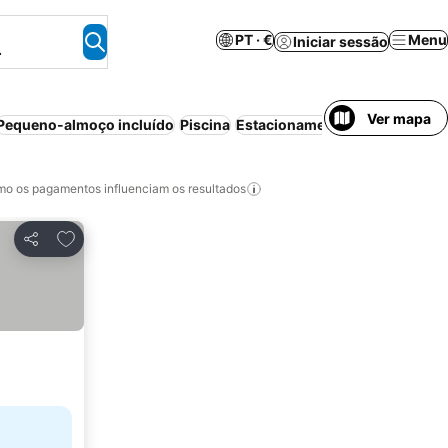
PT · €
Menu
Iniciar sessão
.
Ver mapa
Pequeno-almoço incluído
Piscina
Estacionamento
Meia-pensão
o os pagamentos influenciam os resultados
Adicionar aos favoritos
Partilhar