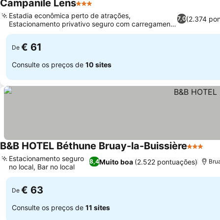
Campanile Lens
3 Estrelas
Estadia econômica perto de atrações,
(2.374 po
7,0
Estacionamento privativo seguro com carregamento
de veículos elétricos
€ 61
De
Consulte os preços de
10 sites
B&B HOTEL Béthune Bruay-la-Buissière
3 Estrela
Estacionamento seguro
Muito boa
(2.522 pontuações)
8,4
Bru
no local, Bar no local
€ 63
De
Consulte os preços de
11 sites