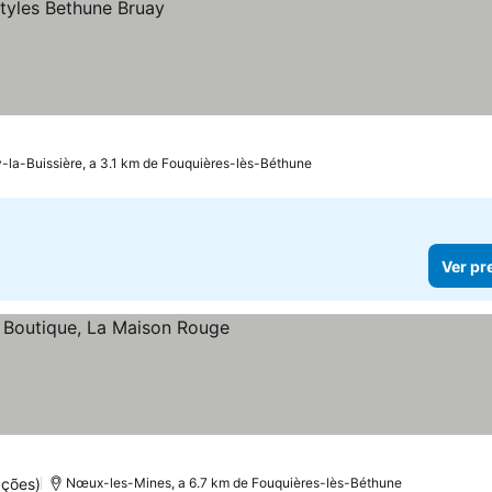
-la-Buissière, a 3.1 km de Fouquières-lès-Béthune
Ver pr
las
ações)
Nœux-les-Mines, a 6.7 km de Fouquières-lès-Béthune