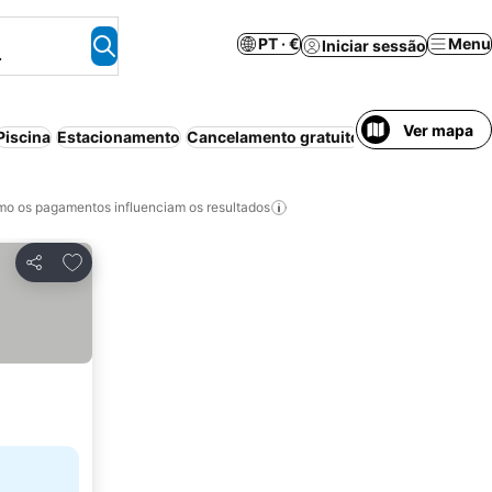
PT · €
Menu
Iniciar sessão
.
Ver mapa
Piscina
Estacionamento
Cancelamento gratuito
o os pagamentos influenciam os resultados
Adicionar aos favoritos
Partilhar