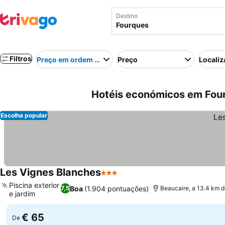
Destino
Filtros
Preço em ordem crescente
Preço
Localiz
Hotéis económicos em Fou
Escolha popular
Les Vignes Blanches
3 Estrelas
Piscina exterior
Boa
(1.904 pontuações)
7,5
Beaucaire, a 13.4 km 
e jardim
€ 65
De