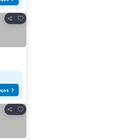
Adicionar aos favoritos
Partilhar
eços
Adicionar aos favoritos
Partilhar