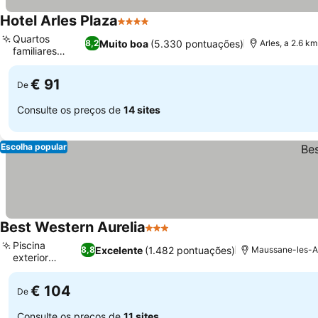
Hotel Arles Plaza
4 Estrelas
Quartos
Muito boa
(5.330 pontuações)
8,2
Arles, a 2.6 k
familiares
duplex
€ 91
De
Consulte os preços de
14 sites
Escolha popular
Best Western Aurelia
3 Estrelas
Piscina
Excelente
(1.482 pontuações)
8,8
Maussane-les-Alp
exterior
sazonal
€ 104
De
Consulte os preços de
11 sites