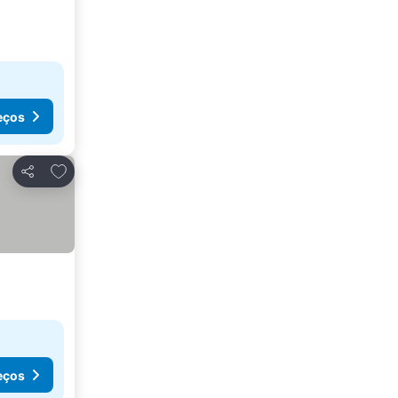
eços
Adicionar aos favoritos
Partilhar
eços