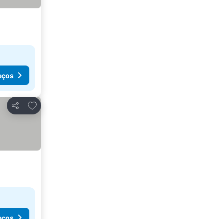
eços
Adicionar aos favoritos
Partilhar
eços