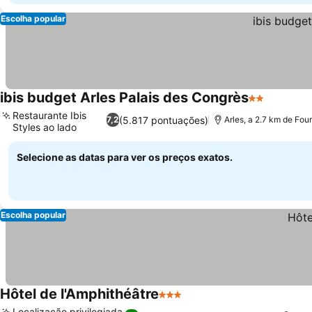
Escolha popular
ibis budget Arles Palais des Congrès
2 Estrelas
Restaurante Ibis
(5.817 pontuações)
7,2
Arles, a 2.7 km de Fou
Styles ao lado
Selecione as datas para ver os preços exatos.
Escolha popular
Hôtel de l'Amphithéâtre
3 Estrelas
Localização privilegiada