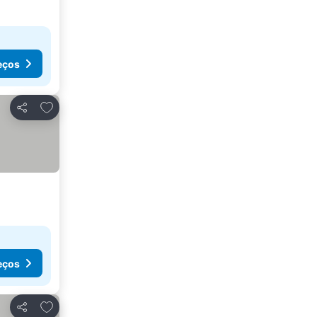
eços
Adicionar aos favoritos
Partilhar
eços
Adicionar aos favoritos
Partilhar