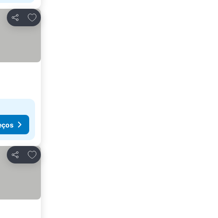
Adicionar aos favoritos
Partilhar
eços
Adicionar aos favoritos
Partilhar