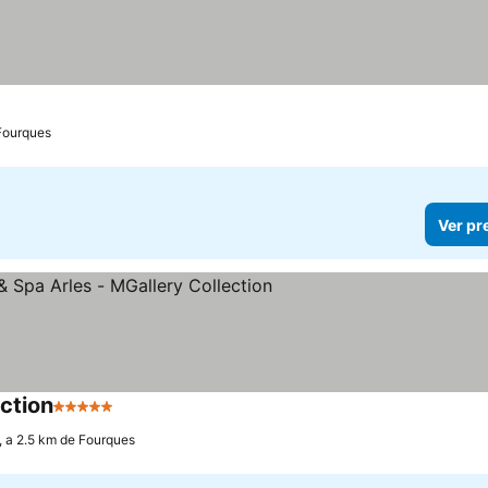
 Fourques
Ver pr
ection
5 Estrelas
, a 2.5 km de Fourques