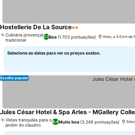
Hostellerie De La Source
2 Estrelas
Culinária provençal
Boa
(1.703 pontuações)
7,7
Arles, a 4.6 km de
tradicional
Selecione as datas para ver os preços exatos.
Escolha popular
Jules César Hotel & Spa Arles - MGallery Coll
Vistas tranquilas para o
Muito boa
(3.249 pontuações)
8,4
Arles
jardim do claustro