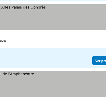
rques
Ver pr