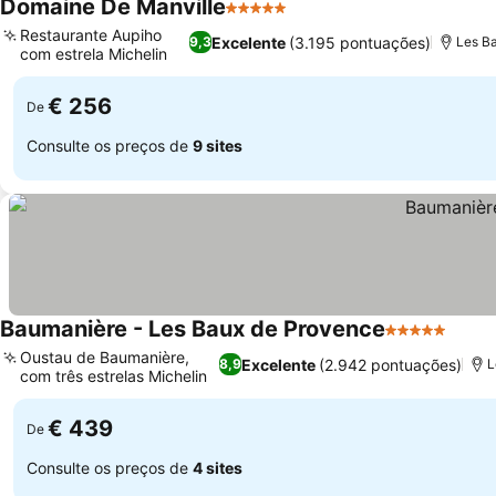
Domaine De Manville
5 Estrelas
Restaurante Aupiho
Excelente
(3.195 pontuações)
9,3
Les B
com estrela Michelin
€ 256
De
Consulte os preços de
9 sites
Baumanière - Les Baux de Provence
5 Estrelas
Oustau de Baumanière,
Excelente
(2.942 pontuações)
8,9
L
com três estrelas Michelin
€ 439
De
Consulte os preços de
4 sites