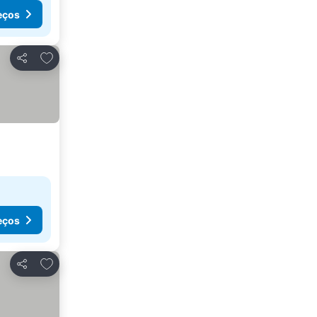
eços
Adicionar aos favoritos
Partilhar
eços
Adicionar aos favoritos
Partilhar