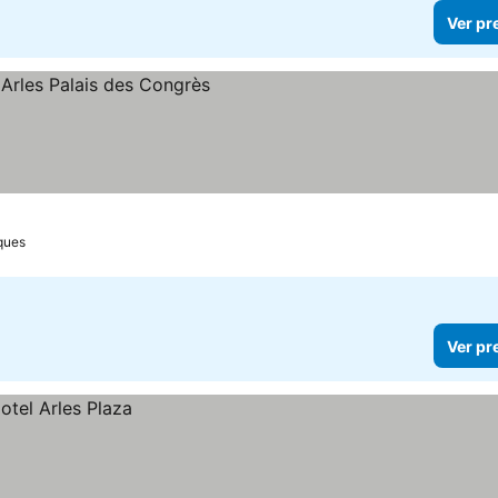
Ver pr
rques
Ver pr