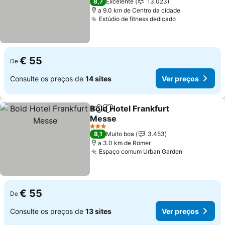
8,7
Excelente
13.023
a 9.0 km de Centro da cidade
Estúdio de fitness dedicado
Ver preços
€ 55
De
Consulte os preços de
14 sites
Ver preços
Bold Hotel Frankfurt
Partilhar
Adicionar aos favoritos
Messe
Ver preços
3 Estrelas
8,1
Muito boa
3.453
a 3.0 km de Römer
Espaço comum Urban Garden
Ver preços
€ 55
De
Consulte os preços de
13 sites
Ver preços