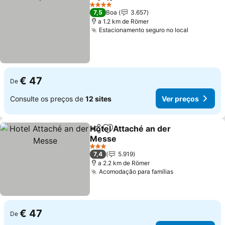
Partilhar
Adicionar aos favoritos
Ver preços
4 Estrelas
7,5
Boa
3.657
a 1.2 km de Römer
Estacionamento seguro no local
Ver preço
€ 47
De
Consulte os preços de
12 sites
Ver preços
Hotel Attaché an der
Partilhar
Adicionar aos favoritos
Messe
Ver preços
3 Estrelas
7,4
5.919
a 2.2 km de Römer
Acomodação para famílias
Ver preços
€ 47
De