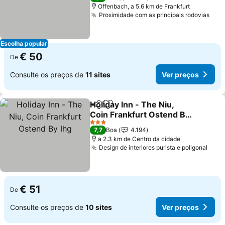
Offenbach, a 5.6 km de Frankfurt
Proximidade com as principais rodovias
Ver
Escolha popular
€ 50
De
Consulte os preços de
11 sites
Ver preços
Holiday Inn - The Niu,
Partilhar
Adicionar aos favoritos
Coin Frankfurt Ostend By
Ihg
Ver preços
3 Estrelas
7,7
Boa
4.194
a 2.3 km de Centro da cidade
Design de interiores purista e poligonal
Ver 
€ 51
De
Consulte os preços de
10 sites
Ver preços