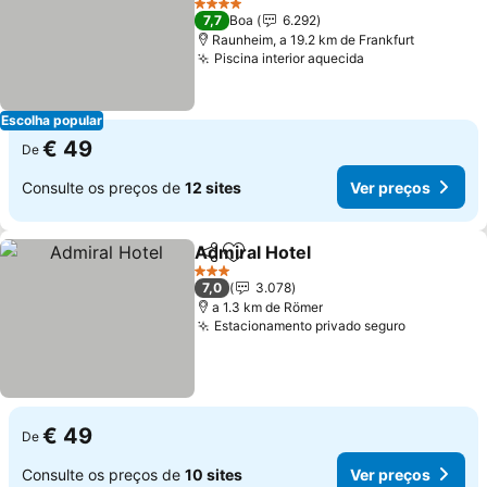
Ver preços
4 Estrelas
7,7
Boa
6.292
Raunheim, a 19.2 km de Frankfurt
Piscina interior aquecida
Ver preços
Escolha popular
€ 49
De
Consulte os preços de
12 sites
Ver preços
Admiral Hotel
Partilhar
Adicionar aos favoritos
Ver preços
3 Estrelas
7,0
3.078
a 1.3 km de Römer
Estacionamento privado seguro
Ver preço
€ 49
De
Consulte os preços de
10 sites
Ver preços