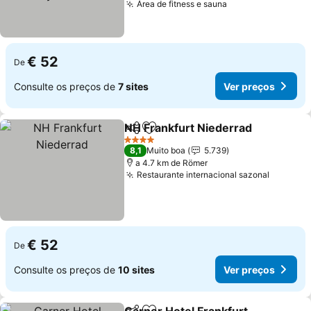
Área de fitness e sauna
Ver preços
€ 52
De
Consulte os preços de
7 sites
Ver preços
NH Frankfurt Niederrad
Partilhar
Adicionar aos favoritos
Ve
4 Estrelas
8,1
Muito boa
5.739
a 4.7 km de Römer
Restaurante internacional sazonal
Ver pre
€ 52
De
Consulte os preços de
10 sites
Ver preços