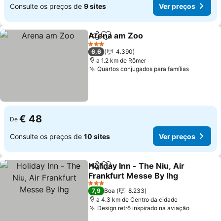
Consulte os preços de
9 sites
Ver preços
Arena am Zoo
Partilhar
Adicionar aos favoritos
Ver preços
3 Estrelas
6,6
4.390
a 1.2 km de Römer
Quartos conjugados para famílias
Ver preç
€ 48
De
Consulte os preços de
10 sites
Ver preços
Holiday Inn - The Niu, Air
Partilhar
Adicionar aos favoritos
Frankfurt Messe By Ihg
Ver preços
3 Estrelas
7,9
Boa
8.233
a 4.3 km de Centro da cidade
Design retrô inspirado na aviação
Ver pre