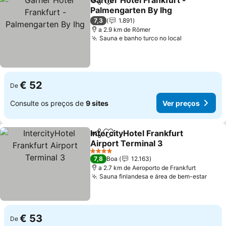
Garner Hotel Frankfurt -
Partilhar
Adicionar aos favoritos
Palmengarten By Ihg
Ver preços
7,3
1.891
a 2.9 km de Römer
Sauna e banho turco no local
Ver preços
€ 52
De
Consulte os preços de
9 sites
Ver preços
IntercityHotel Frankfurt
Partilhar
Adicionar aos favoritos
Airport Terminal 3
Ver preços
4 Estrelas
7,8
Boa
12.163
a 2.7 km de Aeroporto de Frankfurt
Sauna finlandesa e área de bem-estar
Ver 
€ 53
De