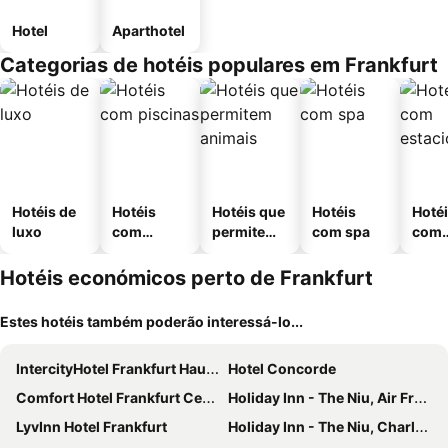
Hotel
Aparthotel
Categorias de hotéis populares em Frankfurt
Hotéis de
Hotéis
Hotéis que
Hotéis
Hoté
luxo
com
permitem
com spa
com
piscinas
animais
esta
ment
Hotéis económicos perto de Frankfurt
Estes hotéis também poderão interessá-lo...
IntercityHotel Frankfurt Hauptbahnhof Süd
Hotel Concorde
Comfort Hotel Frankfurt Central Station
Holiday Inn - The Niu, Air Frankfurt Messe By Ihg
LyvInn Hotel Frankfurt
Holiday Inn - The Niu, Charly Frankfurt City By Ihg