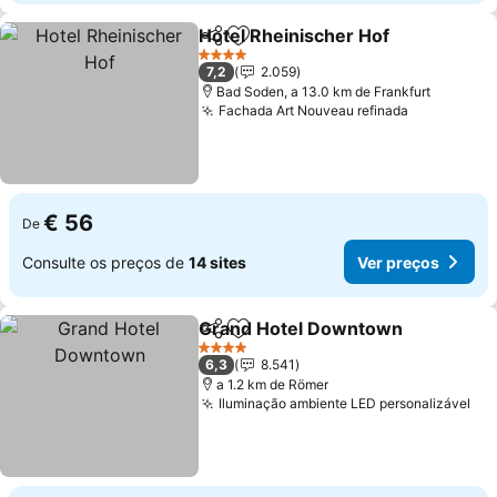
Hotel Rheinischer Hof
Partilhar
Adicionar aos favoritos
Ver 
4 Estrelas
7,2
2.059
Bad Soden, a 13.0 km de Frankfurt
Fachada Art Nouveau refinada
Ver preço
€ 56
De
Consulte os preços de
14 sites
Ver preços
Grand Hotel Downtown
Partilhar
Adicionar aos favoritos
Ve
4 Estrelas
6,3
8.541
a 1.2 km de Römer
Iluminação ambiente LED personalizável
Ver