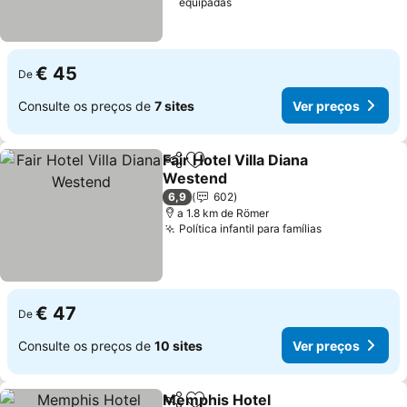
equipadas
€ 45
De
Consulte os preços de
7 sites
Ver preços
Fair Hotel Villa Diana
Partilhar
Adicionar aos favoritos
Westend
Ver preços
6,9
602
a 1.8 km de Römer
Política infantil para famílias
Ver preços
€ 47
De
Consulte os preços de
10 sites
Ver preços
Memphis Hotel