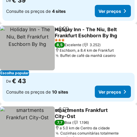
€ 39
De
Consulte os preços de
4 sites
Ver preços
Holiday Inn - The Niu, Belt
Partilhar
Adicionar aos favoritos
Frankfurt Eschborn By Ihg
Ver preços
3 Estrelas
8,5
Excelente
3.252
Eschborn, a 8.4 km de Frankfurt
Buffet de café da manhã caseiro
Ver preç
Escolha popular
€ 43
De
Consulte os preços de
10 sites
Ver preços
smartments Frankfurt
Partilhar
Adicionar aos favoritos
City-Ost
Ver preços
7,7
Boa
1.196
a 5.0 km de Centro da cidade
Cozinhas comunitárias totalmente