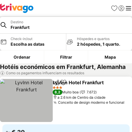
Favoritos
Iniciar
Me
Destino
Frankfurt
Check-in/out
Hóspedes e quartos
Escolha as datas
2 hóspedes, 1 quarto.
Ordenar
Filtrar
Mapa
Hotéis económicos em Frankfurt, Alemanha
Como os pagamentos influenciam os resultados
LyvInn Hotel Frankfurt
Partilhar
Adicionar aos favoritos
Ver 
3 Estrelas
8,2
Muito boa
7.672
a 2.6 km de Centro da cidade
Conceito de design moderno e funcional
Ver