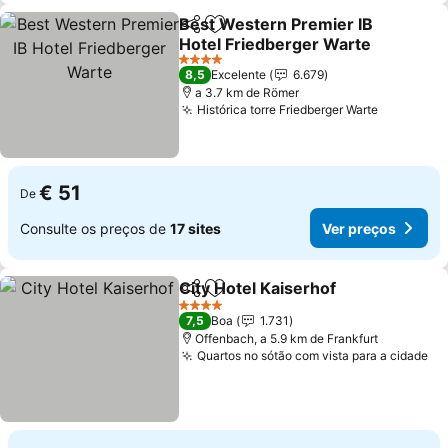
Best Western Premier IB
Partilhar
Adicionar aos favoritos
Hotel Friedberger Warte
Ver preços
4 Estrelas
8,5
Excelente
6.679
a 3.7 km de Römer
Histórica torre Friedberger Warte
Ver preç
€ 51
De
Consulte os preços de
17 sites
Ver preços
City Hotel Kaiserhof
Partilhar
Adicionar aos favoritos
Ver p
4 Estrelas
7,5
Boa
1.731
Offenbach, a 5.9 km de Frankfurt
Quartos no sótão com vista para a cidade
Ve