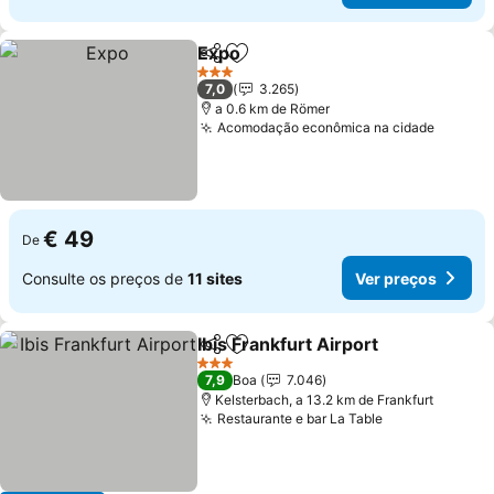
Expo
Partilhar
Adicionar aos favoritos
Ver preços
3 Estrelas
7,0
3.265
a 0.6 km de Römer
Acomodação econômica na cidade
Ver pr
€ 49
De
Consulte os preços de
11 sites
Ver preços
Ibis Frankfurt Airport
Partilhar
Adicionar aos favoritos
Ver p
3 Estrelas
7,9
Boa
7.046
Kelsterbach, a 13.2 km de Frankfurt
Restaurante e bar La Table
Ver preços