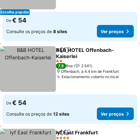
Escolha popular
€ 54
De
Consulte os preços de
8 sites
Ver preços
B&B HOTEL Offenbach-
Partilhar
Adicionar aos favoritos
Kaiserlei
Ver preços
2 Estrelas
7,8
Boa
2.541
Offenbach, a 4.4 km de Frankfurt
Estacionamento coberto no local
Ver preç
€ 54
De
Consulte os preços de
12 sites
Ver preços
lyf East Frankfurt
Partilhar
Adicionar aos favoritos
Ver preç