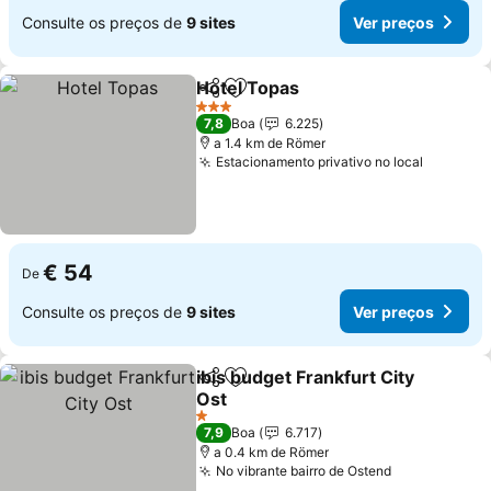
Consulte os preços de
9 sites
Ver preços
Hotel Topas
Partilhar
Adicionar aos favoritos
Ver preços
3 Estrelas
7,8
Boa
6.225
a 1.4 km de Römer
Estacionamento privativo no local
Ver pre
€ 54
De
Consulte os preços de
9 sites
Ver preços
ibis budget Frankfurt City
Partilhar
Adicionar aos favoritos
Ost
Ver preços
1 Estrelas
7,9
Boa
6.717
a 0.4 km de Römer
No vibrante bairro de Ostend
Ver preços