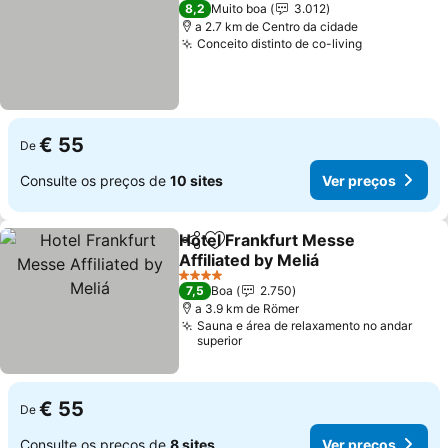
4 Estrelas
8,2
Muito boa
3.012
a 2.7 km de Centro da cidade
Conceito distinto de co-living
Ver preços
€ 55
De
Consulte os preços de
10 sites
Ver preços
Hotel Frankfurt Messe
Partilhar
Adicionar aos favoritos
Affiliated by Meliá
Ver preços
4 Estrelas
7,5
Boa
2.750
a 3.9 km de Römer
Sauna e área de relaxamento no andar
superior
€ 55
De
Consulte os preços de
8 sites
Ver preços