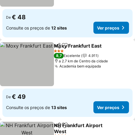
€ 48
De
Consulte os preços de
12 sites
Ver preços
Moxy Frankfurt East
Partilhar
Adicionar aos favoritos
Ver p
3 Estrelas
8,7
Excelente
4.911
a 2.7 km de Centro da cidade
Academia bem equipada
Ver preços
€ 49
De
Consulte os preços de
13 sites
Ver preços
NH Frankfurt Airport
Partilhar
Adicionar aos favoritos
West