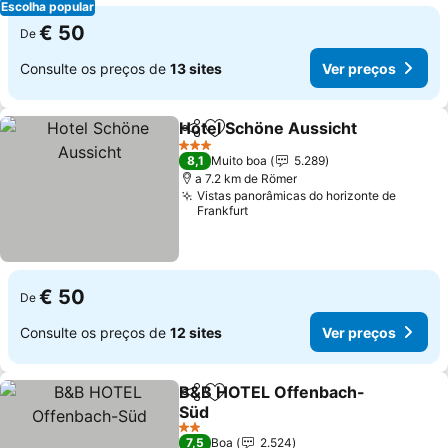
Escolha popular
€ 50
De
Consulte os preços de
13 sites
Ver preços
Hotel Schöne Aussicht
Partilhar
Adicionar aos favoritos
Ver
3 Estrelas
8,1
Muito boa
5.289
a 7.2 km de Römer
Vistas panorâmicas do horizonte de
Frankfurt
€ 50
De
Consulte os preços de
12 sites
Ver preços
B&B HOTEL Offenbach-
Partilhar
Adicionar aos favoritos
Süd
Ver preços
2 Estrelas
7,5
Boa
2.524