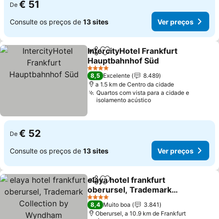
€ 51
De
Consulte os preços de
13 sites
Ver preços
IntercityHotel Frankfurt
Partilhar
Adicionar aos favoritos
Hauptbahnhof Süd
Ver preços
4 Estrelas
8,5
Excelente
8.489
a 1.5 km de Centro da cidade
Quartos com vista para a cidade e
isolamento acústico
€ 52
De
Consulte os preços de
13 sites
Ver preços
elaya hotel frankfurt
Partilhar
Adicionar aos favoritos
oberursel, Trademark
Collection by Wyndham
Ver preços
4 Estrelas
8,4
Muito boa
3.841
Oberursel, a 10.9 km de Frankfurt