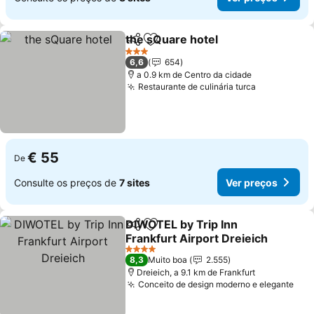
the sQuare hotel
Partilhar
Adicionar aos favoritos
Ver preço
3 Estrelas
6,6
654
a 0.9 km de Centro da cidade
Restaurante de culinária turca
Ver preços
€ 55
De
Consulte os preços de
7 sites
Ver preços
DIWOTEL by Trip Inn
Partilhar
Adicionar aos favoritos
Frankfurt Airport Dreieich
Ver preços
4 Estrelas
8,3
Muito boa
2.555
Dreieich, a 9.1 km de Frankfurt
Conceito de design moderno e elegante
Ver