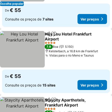
Escolha popular
€ 55
De
Consulte os preços de
7 sites
Ver preços
Hey Lou Hotel Frankfurt
Partilhar
Adicionar aos favoritos
Airport
Ver preços
4 Estrelas
7,9
Boa
5.150
Kelsterbach, a 16.8 km de Frankfurt
Vistas para o rio Meno e Taunus
Ver preço
€ 55
De
Consulte os preços de
15 sites
Ver preços
Staycity Aparthotels,
Partilhar
Adicionar aos favoritos
Frankfurt Airport
Ver preços
4 Estrelas