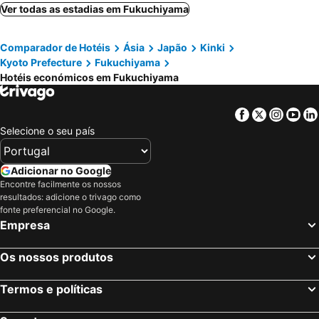
Ver todas as estadias em Fukuchiyama
Comparador de Hotéis
Ásia
Japão
Kinki
Kyoto Prefecture
Fukuchiyama
Hotéis económicos em Fukuchiyama
Facebook
Twitter
Insta
Yo
Selecione o seu país
Adicionar no Google
Encontre facilmente os nossos
resultados: adicione o trivago como
fonte preferencial no Google.
Empresa
Os nossos produtos
Termos e políticas