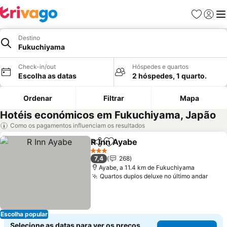
Favoritos
Iniciar
Me
Destino
Fukuchiyama
Check-in/out
Hóspedes e quartos
Escolha as datas
2 hóspedes, 1 quarto.
Ordenar
Filtrar
Mapa
Hotéis económicos em Fukuchiyama, Japão
Como os pagamentos influenciam os resultados
R Inn Ayabe
Partilhar
Adicionar aos favoritos
3 Estrelas
7,4
268
Ayabe, a 11.4 km de Fukuchiyama
Quartos duplos deluxe no último andar
Escolha popular
Selecione as datas para ver os preços