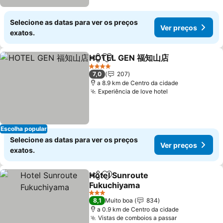
Selecione as datas para ver os preços
Ver preços
exatos.
HOTEL GEN 福知山店
Partilhar
Adicionar aos favoritos
4 Estrelas
7,0
207
a 8.9 km de Centro da cidade
Experiência de love hotel
Escolha popular
Selecione as datas para ver os preços
Ver preços
exatos.
Hotel Sunroute
Partilhar
Adicionar aos favoritos
Fukuchiyama
3 Estrelas
8,1
Muito boa
834
a 0.9 km de Centro da cidade
Vistas de comboios a passar