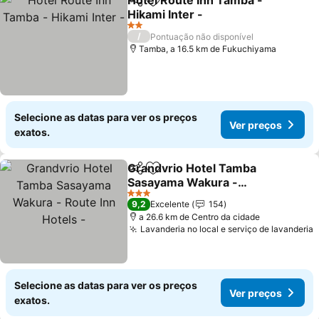
Hotel Route Inn Tamba -
Partilhar
Adicionar aos favoritos
Hikami Inter -
2 Estrelas
/
Pontuação não disponível
Tamba, a 16.5 km de Fukuchiyama
Selecione as datas para ver os preços
Ver preços
exatos.
Grandvrio Hotel Tamba
Partilhar
Adicionar aos favoritos
Sasayama Wakura -
Route Inn Hotels -
3 Estrelas
9,2
Excelente
154
a 26.6 km de Centro da cidade
Lavanderia no local e serviço de lavanderia
Selecione as datas para ver os preços
Ver preços
exatos.