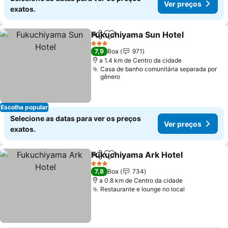
Ver preços
exatos.
Fukuchiyama Sun Hotel
Partilhar
Adicionar aos favoritos
3 Estrelas
7,9
Boa
971
a 1.4 km de Centro da cidade
Casa de banho comunitária separada por
gênero
Escolha popular
Selecione as datas para ver os preços
Ver preços
exatos.
Fukuchiyama Ark Hotel
Partilhar
Adicionar aos favoritos
3 Estrelas
7,8
Boa
734
a 0.8 km de Centro da cidade
Restaurante e lounge no local