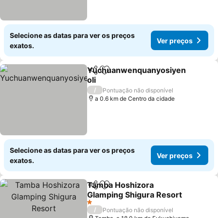
Selecione as datas para ver os preços
Ver preços
exatos.
Yuchuanwenquanyosiyen
Partilhar
Adicionar aos favoritos
oli
/
Pontuação não disponível
a 0.6 km de Centro da cidade
Selecione as datas para ver os preços
Ver preços
exatos.
Tamba Hoshizora
Partilhar
Adicionar aos favoritos
Glamping Shigura Resort
1 Estrelas
/
Pontuação não disponível