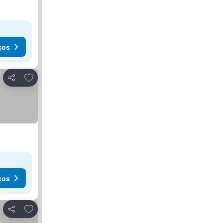
ços
Adicionar aos favoritos
Partilhar
ços
Adicionar aos favoritos
Partilhar