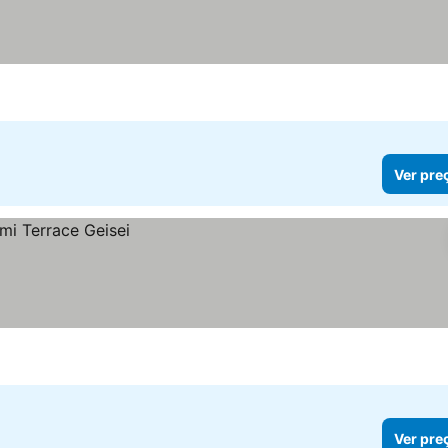
Ver pre
Ver pre