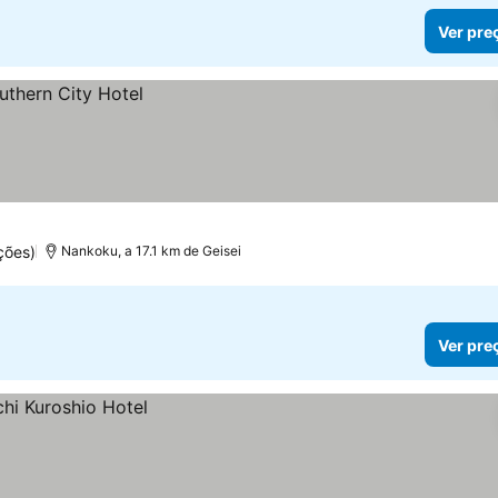
Ver pre
ções)
Nankoku, a 17.1 km de Geisei
Ver pre