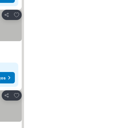
Adicionar aos favoritos
Partilhar
ços
Adicionar aos favoritos
Partilhar