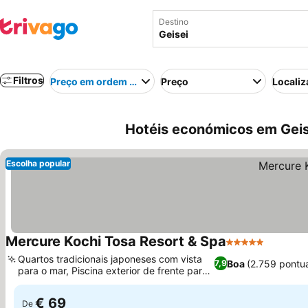
Destino
Filtros
Preço em ordem crescente
Preço
Localiz
Hotéis económicos em Geis
Escolha popular
Mercure Kochi Tosa Resort & Spa
5 Estrelas
Ver pre
Quartos tradicionais japoneses com vista
Boa
(2.759 pontu
7,9
para o mar, Piscina exterior de frente para
Ver preços
o mar
€ 69
De