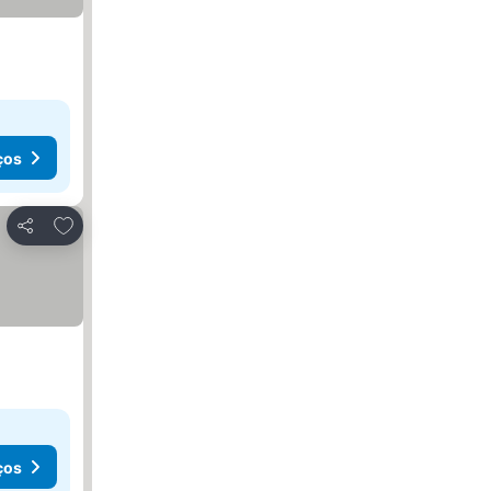
ços
Adicionar aos favoritos
Partilhar
ços