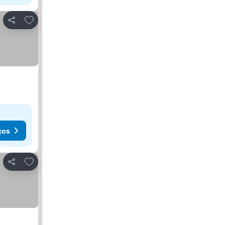
Adicionar aos favoritos
Partilhar
ços
Adicionar aos favoritos
Partilhar