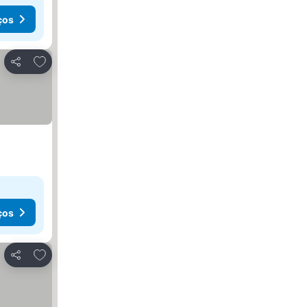
ços
Adicionar aos favoritos
Partilhar
ços
Adicionar aos favoritos
Partilhar