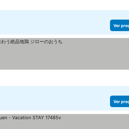
relas
er preços
Ver pre
trelas
er preços
Ver pre