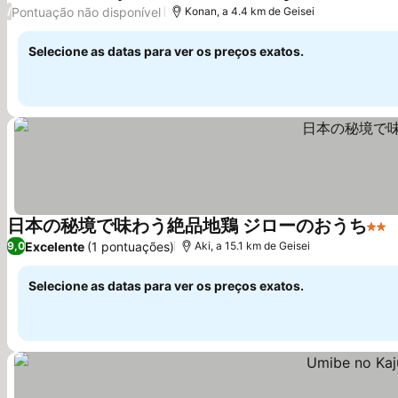
2 Est
V
Pontuação não disponível
/
Konan, a 4.4 km de Geisei
Selecione as datas para ver os preços exatos.
日本の秘境で味わう絶品地鶏 ジローのおうち
2 Es
V
Excelente
(1 pontuações)
9,0
Aki, a 15.1 km de Geisei
Selecione as datas para ver os preços exatos.