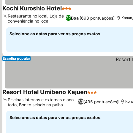
Kochi Kuroshio Hotel
3 Estrelas
Ver preços
Restaurante no local, Loja de
Boa
(693 pontuações)
7,7
Konan,
conveniência no local
Ver preços
Selecione as datas para ver os preços exatos.
Escolha popular
Resort Hotel Umibeno Kajuen
3 Estrelas
Ver preços
Piscinas internas e externas o ano
(495 pontuações)
7,3
Kona
todo, Bonito selado na palha
Ver preços
Selecione as datas para ver os preços exatos.