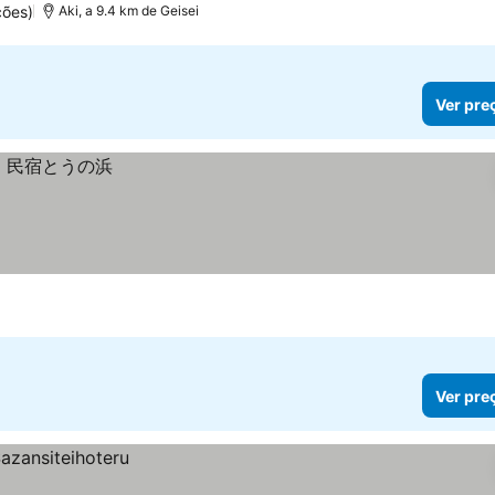
ções)
Aki, a 9.4 km de Geisei
Ver pre
Ver pre