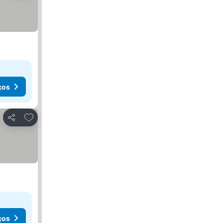
ços
Adicionar aos favoritos
Partilhar
ços