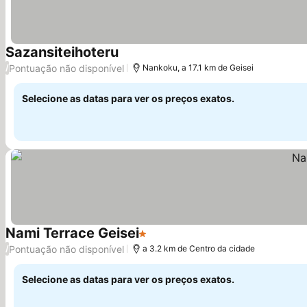
Sazansiteihoteru
Ver preços
Pontuação não disponível
/
Nankoku, a 17.1 km de Geisei
Selecione as datas para ver os preços exatos.
Nami Terrace Geisei
1 Estrelas
Ver preços
Pontuação não disponível
/
a 3.2 km de Centro da cidade
Selecione as datas para ver os preços exatos.