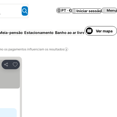
PT · €
Menu
Iniciar sessão
.
Ver mapa
Meia-pensão
Estacionamento
Banho ao ar livre
Pequeno-almoço 
o os pagamentos influenciam os resultados
Adicionar aos favoritos
Partilhar