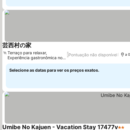
芸西村の家
Ver preços
Terraço para relaxar,
Pontuação não disponível
/
a 
Experiência gastronômica no
Ver preços
local
Selecione as datas para ver os preços exatos.
Umibe No Kajuen - Vacation Stay 17477v