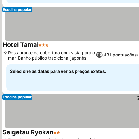
Escolha popular
Hotel Tamai
3 Estrelas
Ver preços
Restaurante na cobertura com vista para o
(431 pontuações)
7,0
mar, Banho público tradicional japonês
Ver preços
Selecione as datas para ver os preços exatos.
Escolha popular
Seigetsu Ryokan
2 Estrelas
Ver preços