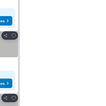
ços
Adicionar aos favoritos
Partilhar
ços
Adicionar aos favoritos
Partilhar