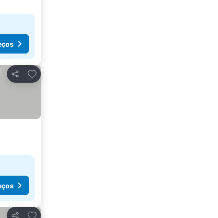
eços
Adicionar aos favoritos
Partilhar
eços
Adicionar aos favoritos