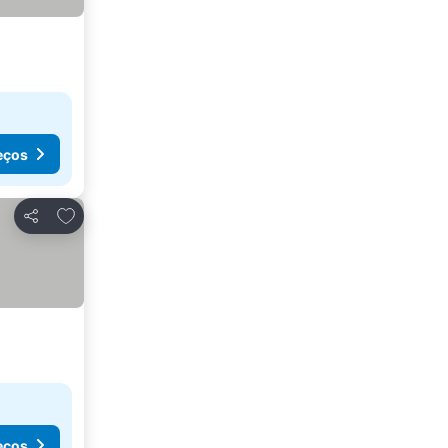
eços
Adicionar aos favoritos
Partilhar
eços