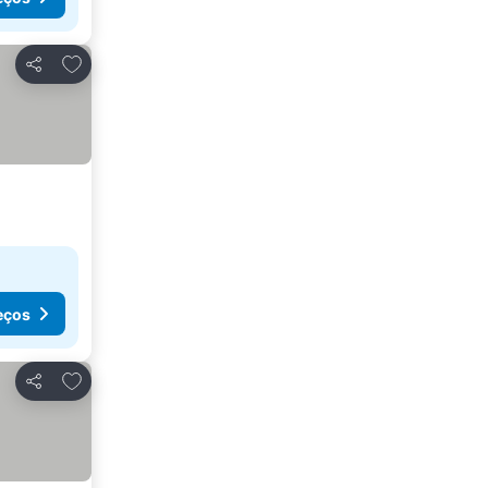
Adicionar aos favoritos
Partilhar
eços
Adicionar aos favoritos
Partilhar