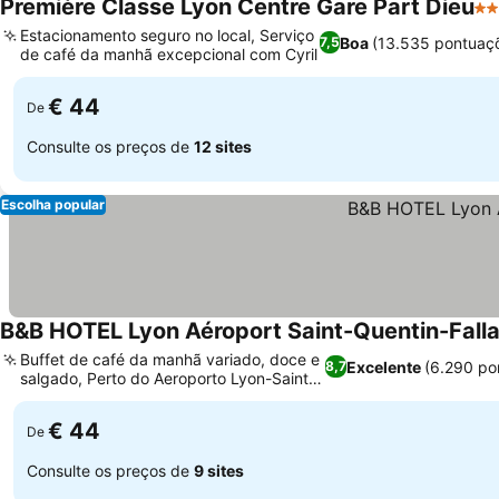
Première Classe Lyon Centre Gare Part Dieu
2 E
Estacionamento seguro no local, Serviço
Boa
(13.535 pontuaç
7,5
de café da manhã excepcional com Cyril
€ 44
De
Consulte os preços de
12 sites
Escolha popular
B&B HOTEL Lyon Aéroport Saint-Quentin-Falla
Buffet de café da manhã variado, doce e
Excelente
(6.290 po
8,7
salgado, Perto do Aeroporto Lyon-Saint-
Exupéry
€ 44
De
Consulte os preços de
9 sites