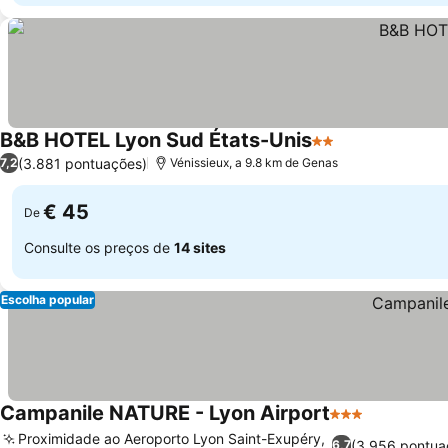
B&B HOTEL Lyon Sud États-Unis
2 Estrelas
(3.881 pontuações)
7,2
Vénissieux, a 9.8 km de Genas
€ 45
De
Consulte os preços de
14 sites
Escolha popular
Campanile NATURE - Lyon Airport
3 Estrelas
Proximidade ao Aeroporto Lyon Saint-Exupéry,
(3.956 pontua
6,7