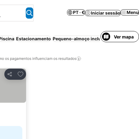
PT · €
Menu
Iniciar sessão
.
Ver mapa
Piscina
Estacionamento
Pequeno-almoço incluído
Ar condicion
o os pagamentos influenciam os resultados
Adicionar aos favoritos
Partilhar