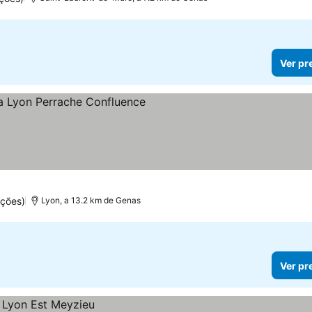
Ver pr
las
ções)
Lyon, a 13.2 km de Genas
Ver pr