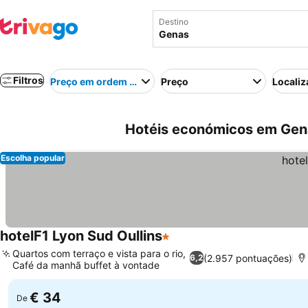
Destino
Filtros
Preço em ordem crescente
Preço
Localiz
Hotéis económicos em Gen
Escolha popular
hotelF1 Lyon Sud Oullins
1 Estrelas
Quartos com terraço e vista para o rio,
(2.957 pontuações)
6,2
Café da manhã buffet à vontade
€ 34
De