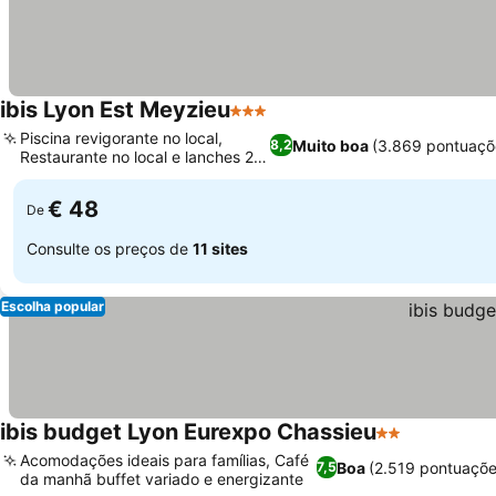
ibis Lyon Est Meyzieu
3 Estrelas
Piscina revigorante no local,
Muito boa
(3.869 pontuaçõ
8,2
Restaurante no local e lanches 24
horas
€ 48
De
Consulte os preços de
11 sites
Escolha popular
ibis budget Lyon Eurexpo Chassieu
2 Estrelas
Acomodações ideais para famílias, Café
Boa
(2.519 pontuaçõe
7,5
da manhã buffet variado e energizante