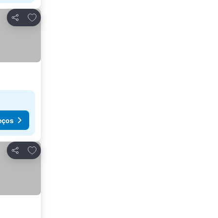
Adicionar aos favoritos
Partilhar
eços
Adicionar aos favoritos
Partilhar