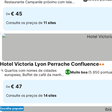
Restaurante Campanile próximo com tela
gigante
€ 45
De
Consulte os preços de
11 sites
Hotel Victoria Lyon Perrache Confluence
2 Estre
Quartos com nomes de cidades
Muito boa
(5.950 pontua
8,0
europeias, Buffet de café da manhã
caseiro
€ 47
De
Consulte os preços de
14 sites
Escolha popular