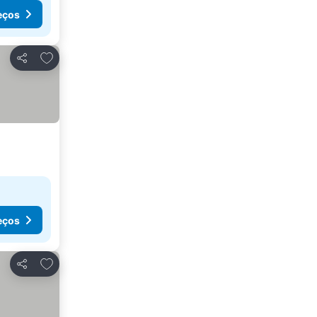
eços
Adicionar aos favoritos
Partilhar
eços
Adicionar aos favoritos
Partilhar