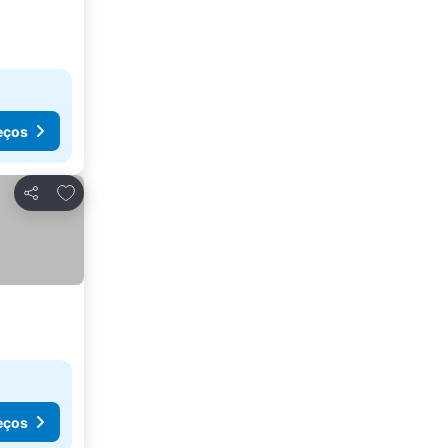
eços
Adicionar aos favoritos
Partilhar
eços