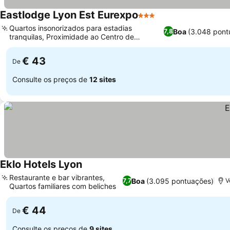
Eastlodge Lyon Est Eurexpo
3 Estrelas
Quartos insonorizados para estadias
Boa
(3.048 pont
7,8
tranquilas, Proximidade ao Centro de
Convenções Eurexpo
€ 43
De
Consulte os preços de
12 sites
Eklo Hotels Lyon
Restaurante e bar vibrantes,
Boa
(3.095 pontuações)
7,7
V
Quartos familiares com beliches
€ 44
De
Consulte os preços de
9 sites