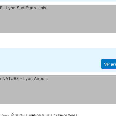
Ver pr
ções)
Saint-Laurent-de-Mure, a 7.2 km de Genas