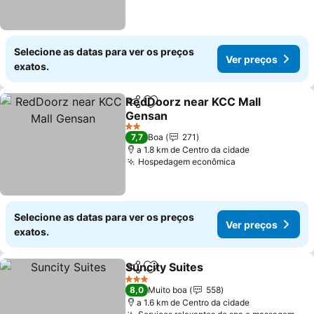
Selecione as datas para ver os preços
Ver preços
exatos.
RedDoorz near KCC Mall
Partilhar
Adicionar aos favoritos
Gensan
2 Estrelas
7,7
Boa
271
a 1.8 km de Centro da cidade
Hospedagem econômica
Selecione as datas para ver os preços
Ver preços
exatos.
Suncity Suites
Partilhar
Adicionar aos favoritos
3 Estrelas
8,0
Muito boa
558
a 1.6 km de Centro da cidade