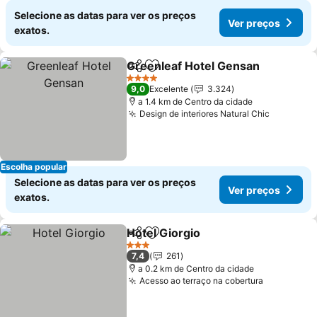
Selecione as datas para ver os preços
Ver preços
exatos.
Greenleaf Hotel Gensan
Partilhar
Adicionar aos favoritos
4 Estrelas
9,0
Excelente
3.324
a 1.4 km de Centro da cidade
Design de interiores Natural Chic
Escolha popular
Selecione as datas para ver os preços
Ver preços
exatos.
Hotel Giorgio
Partilhar
Adicionar aos favoritos
3 Estrelas
7,4
261
a 0.2 km de Centro da cidade
Acesso ao terraço na cobertura