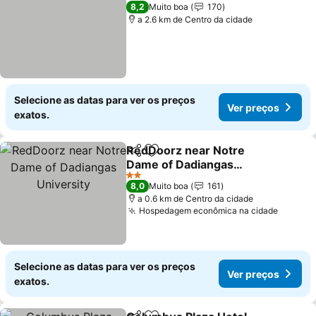
3 Estrelas
8,2
Muito boa
170
a 2.6 km de Centro da cidade
Selecione as datas para ver os preços
Ver preços
exatos.
RedDoorz near Notre
Partilhar
Adicionar aos favoritos
Dame of Dadiangas
University
2 Estrelas
8,0
Muito boa
161
a 0.6 km de Centro da cidade
Hospedagem econômica na cidade
Selecione as datas para ver os preços
Ver preços
exatos.