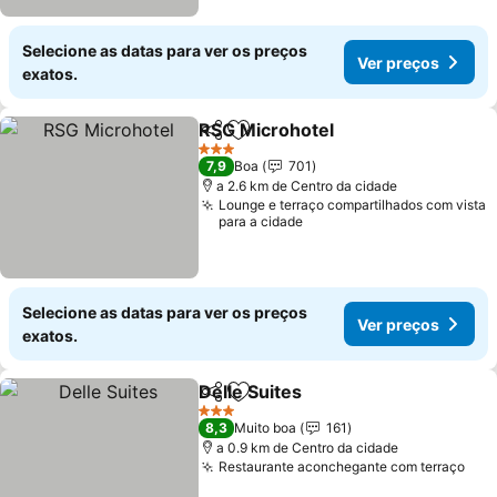
Selecione as datas para ver os preços
Ver preços
exatos.
RSG Microhotel
Partilhar
Adicionar aos favoritos
3 Estrelas
7,9
Boa
701
a 2.6 km de Centro da cidade
Lounge e terraço compartilhados com vista
para a cidade
Selecione as datas para ver os preços
Ver preços
exatos.
Delle Suites
Partilhar
Adicionar aos favoritos
3 Estrelas
8,3
Muito boa
161
a 0.9 km de Centro da cidade
Restaurante aconchegante com terraço