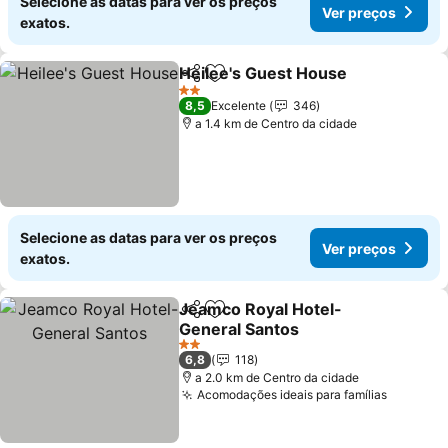
Selecione as datas para ver os preços
Ver preços
exatos.
Heilee's Guest House
Partilhar
Adicionar aos favoritos
2 Estrelas
8,5
Excelente
346
a 1.4 km de Centro da cidade
Selecione as datas para ver os preços
Ver preços
exatos.
Jeamco Royal Hotel-
Partilhar
Adicionar aos favoritos
General Santos
2 Estrelas
6,8
118
a 2.0 km de Centro da cidade
Acomodações ideais para famílias