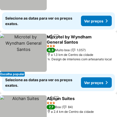
Selecione as datas para ver os preços
Ver preços
exatos.
Microtel by Wyndham
Partilhar
Adicionar aos favoritos
General Santos
3 Estrelas
8,3
Muito boa
1.057
a 1.3 km de Centro da cidade
Design de interiores com artesanato local
Escolha popular
Selecione as datas para ver os preços
Ver preços
exatos.
Alchan Suites
Partilhar
Adicionar aos favoritos
3 Estrelas
7,7
Boa
84
a 2.4 km de Centro da cidade