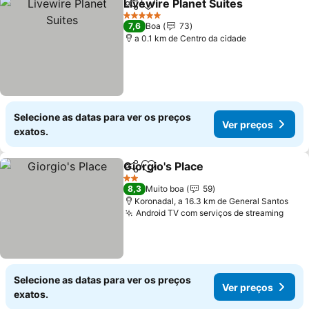
Livewire Planet Suites
Partilhar
Adicionar aos favoritos
5 Estrelas
7,6
Boa
73
a 0.1 km de Centro da cidade
Selecione as datas para ver os preços
Ver preços
exatos.
Giorgio's Place
Partilhar
Adicionar aos favoritos
2 Estrelas
8,3
Muito boa
59
Koronadal, a 16.3 km de General Santos
Android TV com serviços de streaming
Selecione as datas para ver os preços
Ver preços
exatos.