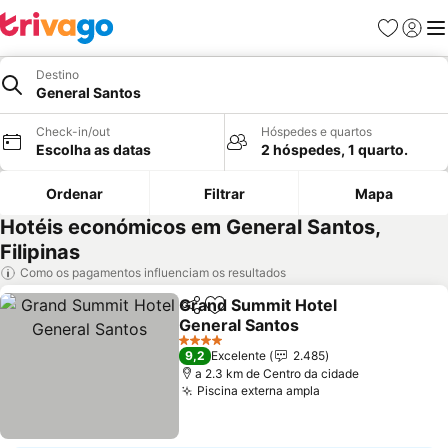
Favoritos
Iniciar
Me
Destino
General Santos
Check-in/out
Hóspedes e quartos
Escolha as datas
2 hóspedes, 1 quarto.
Ordenar
Filtrar
Mapa
Hotéis económicos em General Santos,
Filipinas
Como os pagamentos influenciam os resultados
Grand Summit Hotel
Partilhar
Adicionar aos favoritos
General Santos
4 Estrelas
9,2
Excelente
2.485
a 2.3 km de Centro da cidade
Piscina externa ampla