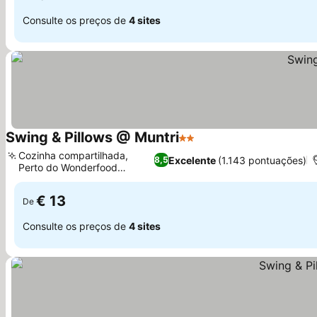
Consulte os preços de
4 sites
Swing & Pillows @ Muntri
2 Estrelas
Ver preços
Cozinha compartilhada,
Excelente
(1.143 pontuações)
8,5
Perto do Wonderfood
Ver preços
Museum
€ 13
De
Consulte os preços de
4 sites