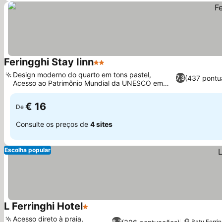
Feringghi Stay Iinn
2 Estrelas
Ver preços
Design moderno do quarto em tons pastel,
(437 pontu
7,3
Acesso ao Patrimônio Mundial da UNESCO em
Ver preços
George Town
€ 16
De
Consulte os preços de
4 sites
Escolha popular
L Ferringhi Hotel
1 Estrelas
Ver preços
Acesso direto à praia,
6,7
Batu Ferri