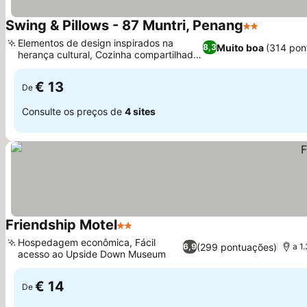
Swing & Pillows - 87 Muntri, Penang
2 Estrelas
Ver preç
Elementos de design inspirados na
Muito boa
(314 pon
8,3
herança cultural, Cozinha compartilhada
Ver preços
comunitária
€ 13
De
Consulte os preços de
4 sites
Friendship Motel
2 Estrelas
Ver preços
Hospedagem econômica, Fácil
(299 pontuações)
6,9
a 1
acesso ao Upside Down Museum
Ver preços
€ 14
De