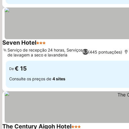
Seven Hotel
3 Estrelas
Ver preços
Serviço de recepção 24 horas, Serviços
(445 pontuações)
5,7
de lavagem a seco e lavanderia
Ver preços
€ 15
De
Consulte os preços de
4 sites
The Century Aigoh Hotel