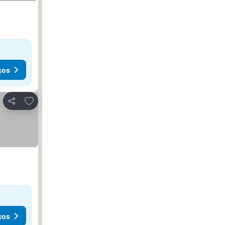
ços
Adicionar aos favoritos
Partilhar
ços