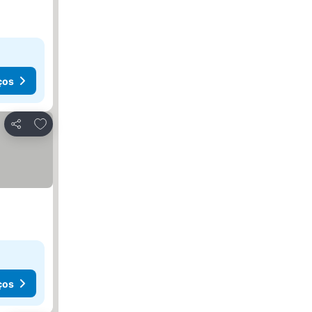
ços
Adicionar aos favoritos
Partilhar
ços