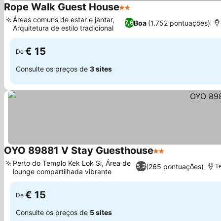
Rope Walk Guest House
2 Estrelas
Ver preços
Áreas comuns de estar e jantar,
Boa
(1.752 pontuações)
7,6
Arquitetura de estilo tradicional
Ver preços
€ 15
De
Consulte os preços de
3 sites
OYO 89881 V Stay Guesthouse
2 Estrelas
Ver preços
Perto do Templo Kek Lok Si, Área de
(265 pontuações)
5,2
Te
lounge compartilhada vibrante
Ver preços
€ 15
De
Consulte os preços de
5 sites