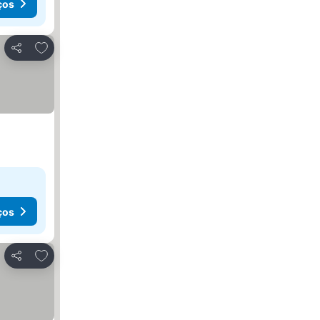
ços
Adicionar aos favoritos
Partilhar
ços
Adicionar aos favoritos
Partilhar