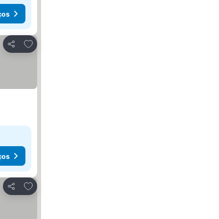
ços
Adicionar aos favoritos
Partilhar
ços
Adicionar aos favoritos
Partilhar