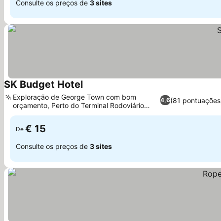
Consulte os preços de
3 sites
SK Budget Hotel
Ver preços
Exploração de George Town com bom
(81 pontuações
4,6
orçamento, Perto do Terminal Rodoviário
Ver preços
Komtar
€ 15
De
Consulte os preços de
3 sites