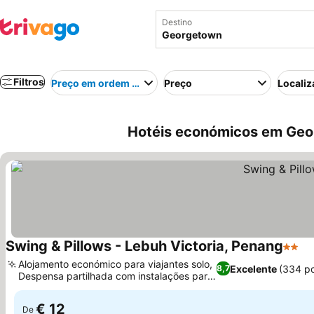
Destino
Filtros
Preço em ordem crescente
Preço
Localiz
Hotéis económicos em Geo
Swing & Pillows - Lebuh Victoria, Penang
2 Estr
Ve
Alojamento económico para viajantes solo,
Excelente
(334 p
8,7
Despensa partilhada com instalações para
Ver preços
cozinhar
€ 12
De