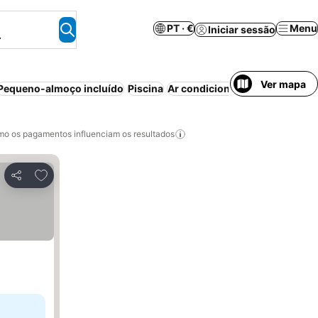
PT · €
Menu
Iniciar sessão
.
Ver mapa
Pequeno-almoço incluído
Piscina
Ar condicionado
Aparthotel
C
o os pagamentos influenciam os resultados
Adicionar aos favoritos
Partilhar