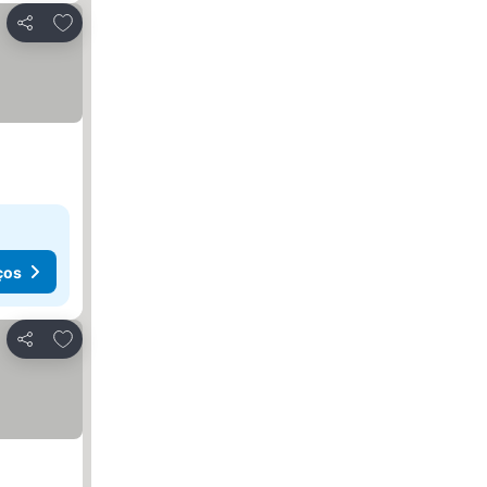
Adicionar aos favoritos
Partilhar
ços
Adicionar aos favoritos
Partilhar