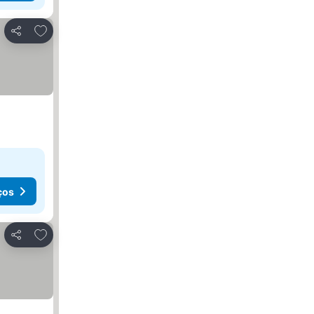
Adicionar aos favoritos
Partilhar
ços
Adicionar aos favoritos
Partilhar