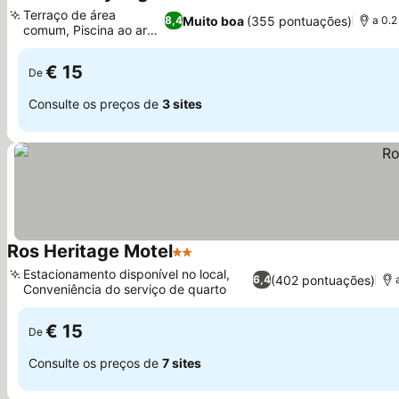
3 Estrelas
Ver preços
Terraço de área
Muito boa
(355 pontuações)
8,4
a 0.2
comum, Piscina ao ar
Ver preços
livre
€ 15
De
Consulte os preços de
3 sites
Ros Heritage Motel
2 Estrelas
Ver preços
Estacionamento disponível no local,
(402 pontuações)
6,4
Conveniência do serviço de quarto
Ver preços
€ 15
De
Consulte os preços de
7 sites