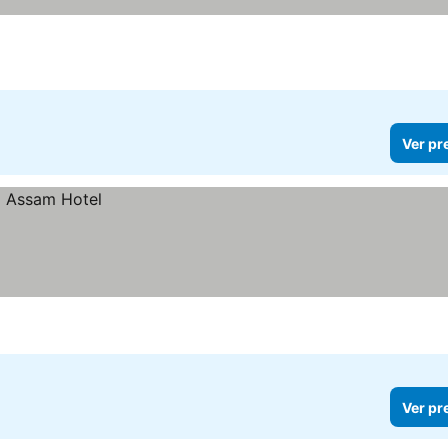
Ver pr
Ver pr