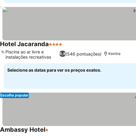
Hotel Jacaranda
4 Estrelas
Ver preços
Piscina ao ar livre e
(546 pontuações)
6,8
Kenitra
instalações recreativas
Ver preços
Selecione as datas para ver os preços exatos.
Escolha popular
Ambassy Hotel
1 Estrelas
Ver preços