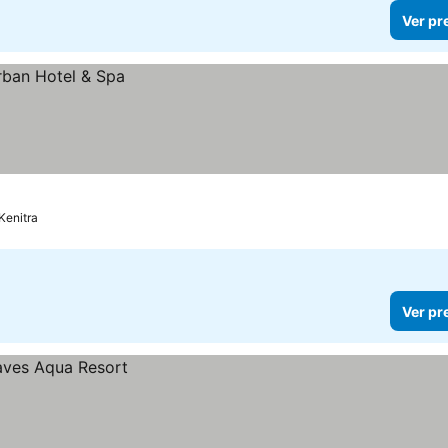
Ver pr
Kenitra
Ver pr