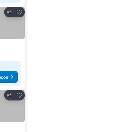
Adicionar aos favoritos
Partilhar
eços
Adicionar aos favoritos
Partilhar