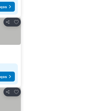
eços
Adicionar aos favoritos
Partilhar
eços
Adicionar aos favoritos
Partilhar