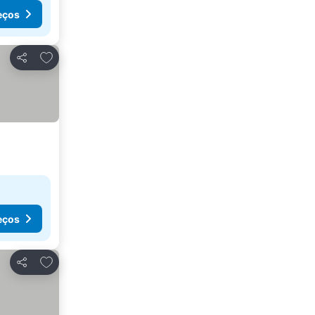
eços
Adicionar aos favoritos
Partilhar
eços
Adicionar aos favoritos
Partilhar