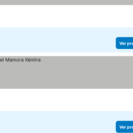
Ver pr
Ver pr