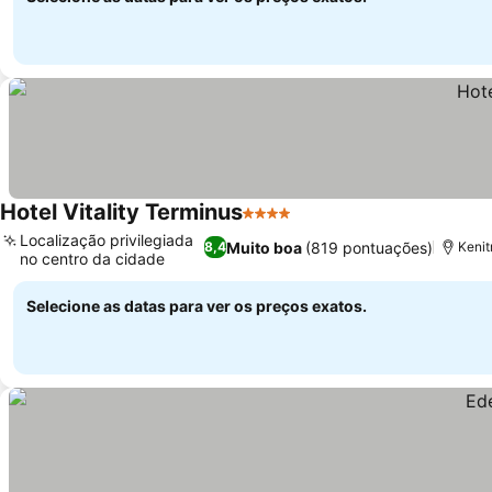
Hotel Vitality Terminus
4 Estrelas
Ver preços
Localização privilegiada
Muito boa
(819 pontuações)
8,4
Kenit
no centro da cidade
Ver preços
Selecione as datas para ver os preços exatos.