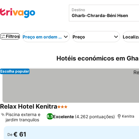
Destino
Filtros
Preço em ordem crescente
Preço
Localiz
Hotéis económicos em Gha
Escolha popular
Relax Hotel Kenitra
3 Estrelas
Ver preços
Piscina externa e
Excelente
(4.262 pontuações)
8,5
Kenitra
jardim tranquilos
Ver preços
€ 61
De