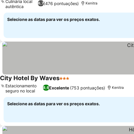
Culinária local
(476 pontuações)
6,7
Kenitra
autêntica
Ver preços
Selecione as datas para ver os preços exatos.
City Hotel By Waves
3 Estrelas
Ver preços
Estacionamento
Excelente
(753 pontuações)
8,6
Kenitra
seguro no local
Ver preços
Selecione as datas para ver os preços exatos.