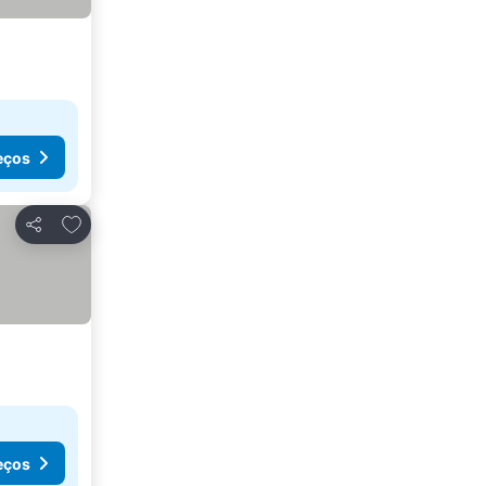
eços
Adicionar aos favoritos
Partilhar
eços