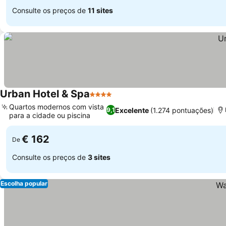
Consulte os preços de
11 sites
Urban Hotel & Spa
4 Estrelas
Ver preços
Quartos modernos com vista
Excelente
(1.274 pontuações)
9,1
para a cidade ou piscina
Ver preços
€ 162
De
Consulte os preços de
3 sites
Escolha popular