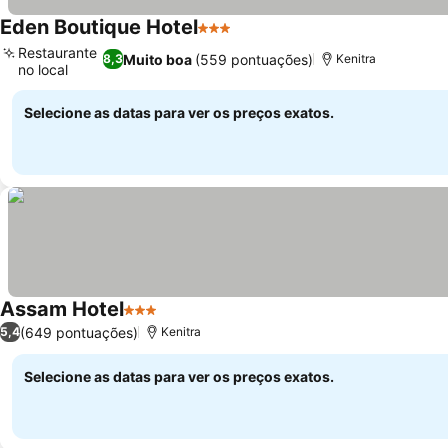
Eden Boutique Hotel
3 Estrelas
Ver preços
Restaurante
Muito boa
(559 pontuações)
8,3
Kenitra
no local
Ver preços
Selecione as datas para ver os preços exatos.
Assam Hotel
3 Estrelas
Ver preços
(649 pontuações)
5,4
Kenitra
Selecione as datas para ver os preços exatos.