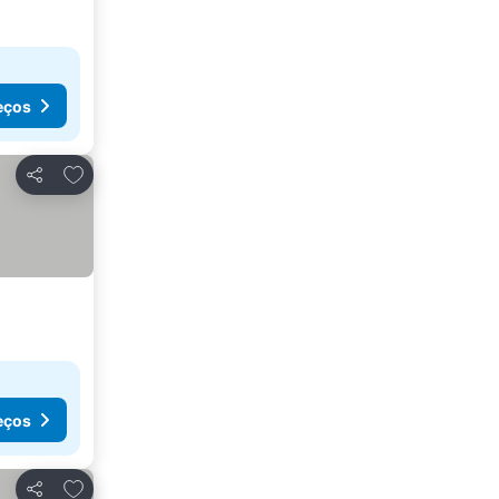
eços
Adicionar aos favoritos
Partilhar
eços
Adicionar aos favoritos