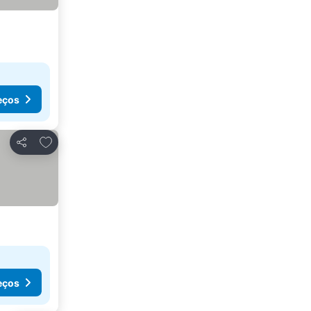
eços
Adicionar aos favoritos
Partilhar
eços