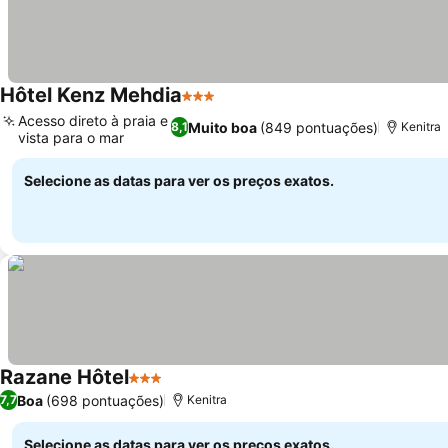
Hôtel Kenz Mehdia
3 Estrelas
Ver preços
Acesso direto à praia e
Muito boa
(849 pontuações)
8,1
Kenitra
vista para o mar
Ver preços
Selecione as datas para ver os preços exatos.
Razane Hôtel
3 Estrelas
Ver preços
Boa
(698 pontuações)
7,7
Kenitra
Selecione as datas para ver os preços exatos.