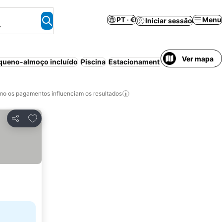
PT · €
Menu
Iniciar sessão
.
Ver mapa
queno-almoço incluído
Piscina
Estacionamento
Praia
Meia-pen
o os pagamentos influenciam os resultados
Adicionar aos favoritos
Partilhar