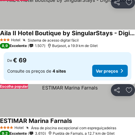
Partilhar
Ad
Aila II Hotel Boutique by SingularStays - Digital Access
Hotel
Sistema de acesso digital fácil
3 Estrelas
8,9
Excelente
1.507
Burjasot, a 19.9 km de Gilet
€ 69
De
Consulte os preços de
4 sites
Ver preços
Escolha popular
Partilhar
Ad
ESTIMAR Marina Farnals
Hotel
Área de piscina excepcional com espreguiçadeiras
4 Estrelas
9,2
Excelente
3.610
Puebla de Farnals, a 12.7 km de Gilet