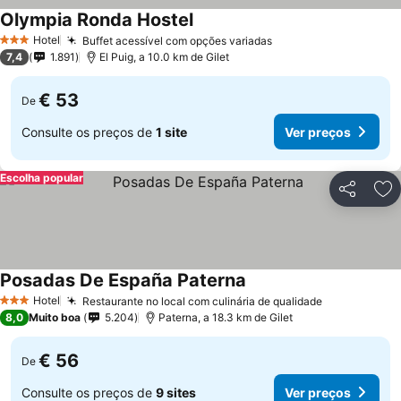
Olympia Ronda Hostel
Hotel
Buffet acessível com opções variadas
3 Estrelas
7,4
1.891
El Puig, a 10.0 km de Gilet
€ 53
De
Consulte os preços de
1 site
Ver preços
Escolha popular
Partilhar
Ad
Posadas De España Paterna
Hotel
Restaurante no local com culinária de qualidade
3 Estrelas
8,0
Muito boa
5.204
Paterna, a 18.3 km de Gilet
€ 56
De
Consulte os preços de
9 sites
Ver preços