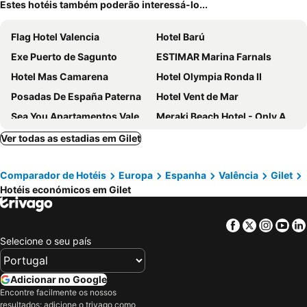
Estes hotéis também poderão interessá-lo...
Flag Hotel Valencia
Hotel Barú
Exe Puerto de Sagunto
ESTIMAR Marina Farnals
Hotel Mas Camarena
Hotel Olympia Ronda II
Posadas De España Paterna
Hotel Vent de Mar
Sea You Apartamentos Valencia Port Saplaya
Meraki Beach Hotel - Only Adults
Olympia Ronda Hostel
Sercotel Plana Suites
Ver todas as estadias em Gilet
Hotel Sagunto
Hotel Casbah
Comparador de Hotéis
Europa
Espanha
Valência
Gilet
Hotel Olympia Ronda I
One Shot Puerta Ruzafa
Hotéis económicos em Gilet
Ad Hoc Parque
Residencia Demar
Teide Rooms
Aila II Hotel Boutique by SingularStays - Digital Access
Facebook
Twitter
Insta
Yo
Hotel Alba
Hotel Luve
Selecione o seu país
Hotel Playa Canet
Hotel Vista al Sol
Hotel Belcaire
El Puig
Adicionar no Google
Encontre facilmente os nossos
La Puebla
Hotel Ruta Romana
resultados: adicione o trivago como