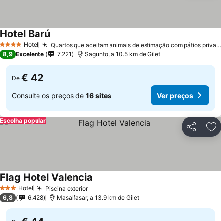
Hotel Barú
Hotel
Quartos que aceitam animais de estimação com pátios privados
4 Estrelas
8,9
Excelente
7.221
Sagunto, a 10.5 km de Gilet
€ 42
De
Consulte os preços de
16 sites
Ver preços
Escolha popular
Partilhar
Ad
Flag Hotel Valencia
Hotel
Piscina exterior
3 Estrelas
6,8
6.428
Masalfasar, a 13.9 km de Gilet