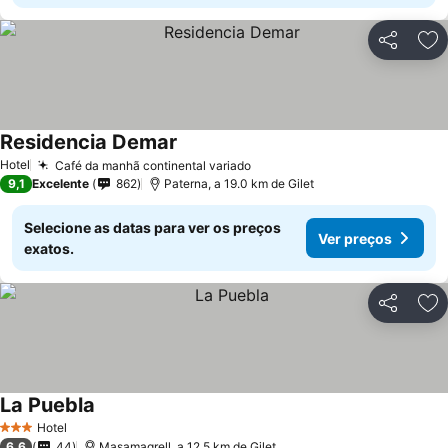
Partilhar
Ad
Residencia Demar
Hotel
Café da manhã continental variado
9,1
Excelente
862
Paterna, a 19.0 km de Gilet
Selecione as datas para ver os preços
Ver preços
exatos.
Partilhar
Ad
La Puebla
Hotel
3 Estrelas
6,6
44
Masamagrell, a 12.5 km de Gilet