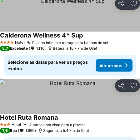
Partilhar
Ad
Calderona Wellness 4* Sup
Hotel
Piscina infinita e terraço para banhos de sol
4 Estrelas
8,7
Excelente
1.116
Bétera, a 16.7 km de Gilet
Selecione as datas para ver os preços
Ver preços
exatos.
Partilhar
Ad
Hotel Ruta Romana
Hotel
Quartos com vista para a piscina
3 Estrelas
7,6
Boa
1.960
Sagunto, a 5.4 km de Gilet