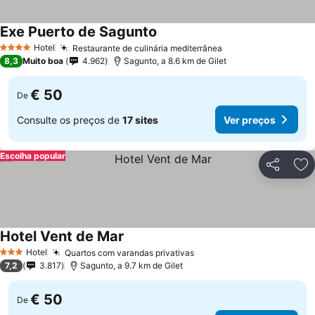
Exe Puerto de Sagunto
Hotel
Restaurante de culinária mediterrânea
4 Estrelas
8,3
Muito boa
4.962
Sagunto, a 8.6 km de Gilet
€ 50
De
Consulte os preços de
17 sites
Ver preços
Escolha popular
Partilhar
Ad
Hotel Vent de Mar
Hotel
Quartos com varandas privativas
3 Estrelas
7,2
3.817
Sagunto, a 9.7 km de Gilet
€ 50
De