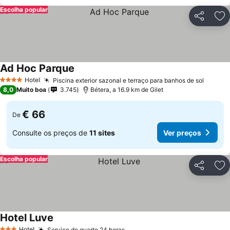
Escolha popular
Partilhar
Ad
Ad Hoc Parque
Hotel
Piscina exterior sazonal e terraço para banhos de sol
4 Estrelas
8,0
Muito boa
3.745
Bétera, a 16.9 km de Gilet
€ 66
De
Consulte os preços de
11 sites
Ver preços
Escolha popular
Partilhar
Ad
Hotel Luve
Hotel
Serviço de quarto 24 horas