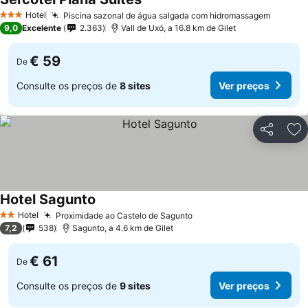
Hotel
Piscina sazonal de água salgada com hidromassagem
3 Estrelas
9,0
Excelente
2.363
Vall de Uxó, a 16.8 km de Gilet
€ 59
De
Consulte os preços de
8 sites
Ver preços
Partilhar
Ad
Hotel Sagunto
Hotel
Proximidade ao Castelo de Sagunto
2 Estrelas
7,2
538
Sagunto, a 4.6 km de Gilet
€ 61
De
Consulte os preços de
9 sites
Ver preços