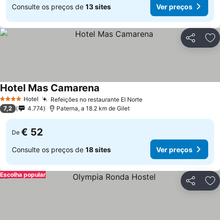
Consulte os preços de
13 sites
Ver preços
Partilhar
Ad
Hotel Mas Camarena
Hotel
Refeições no restaurante El Norte
4 Estrelas
7,2
4.774
Paterna, a 18.2 km de Gilet
€ 52
De
Consulte os preços de
18 sites
Ver preços
Escolha popular
Partilhar
Ad