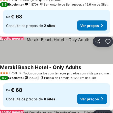
3 Estrelas
8,5
Excelente
1.870
San Antonio de Benagéber, a 19.6 km de Gilet
€ 68
De
Consulte os preços de
2 sites
Ver preços
Escolha popular
Partilhar
Ad
Meraki Beach Hotel - Only Adults
Hotel
Todos os quartos com terraços privados com vista para o mar
3 Estrelas
8,7
Excelente
2.523
Puebla de Farnals, a 12.8 km de Gilet
€ 68
De
Consulte os preços de
8 sites
Ver preços
Escolha popular