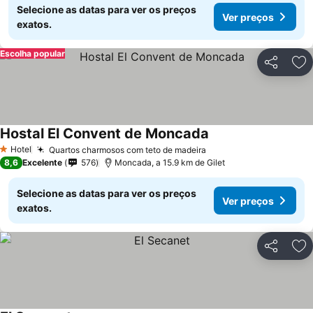
Selecione as datas para ver os preços
Ver preços
exatos.
Escolha popular
Partilhar
Ad
Hostal El Convent de Moncada
Hotel
Quartos charmosos com teto de madeira
1 Estrelas
8,6
Excelente
576
Moncada, a 15.9 km de Gilet
Selecione as datas para ver os preços
Ver preços
exatos.
Partilhar
Ad