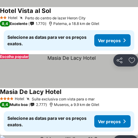
Hotel Vista al Sol
Hotel
Perto do centro de lazer Heron City
2 Estrelas
8,4
Excelente
1.770
Paterna, a 18.8 km de Gilet
Selecione as datas para ver os preços
Ver preços
exatos.
Escolha popular
Partilhar
Ad
Masia De Lacy Hotel
Hotel
Suíte exclusiva com vista para o mar
4 Estrelas
8,4
Muito boa
2.777
Museros, a 9.9 km de Gilet
Selecione as datas para ver os preços
Ver preços
exatos.