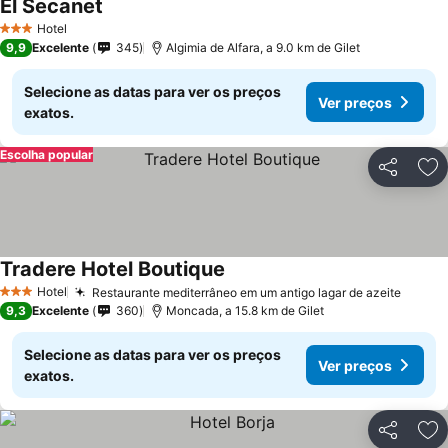
El Secanet
Hotel
3 Estrelas
9,9
Excelente
345
Algimia de Alfara, a 9.0 km de Gilet
Selecione as datas para ver os preços
Ver preços
exatos.
Escolha popular
Partilhar
Ad
Tradere Hotel Boutique
Hotel
Restaurante mediterrâneo em um antigo lagar de azeite
3 Estrelas
9,3
Excelente
360
Moncada, a 15.8 km de Gilet
Selecione as datas para ver os preços
Ver preços
exatos.
Partilhar
Ad