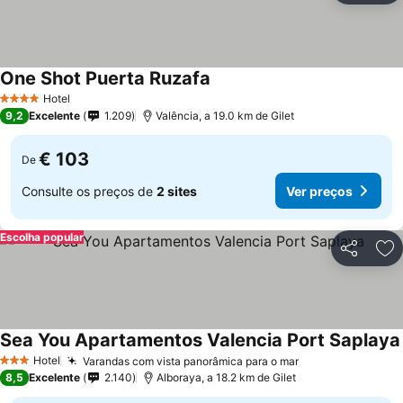
One Shot Puerta Ruzafa
Hotel
4 Estrelas
9,2
Excelente
1.209
Valência, a 19.0 km de Gilet
€ 103
De
Consulte os preços de
2 sites
Ver preços
Escolha popular
Partilhar
Ad
Sea You Apartamentos Valencia Port Saplaya
Hotel
Varandas com vista panorâmica para o mar
3 Estrelas
8,5
Excelente
2.140
Alboraya, a 18.2 km de Gilet