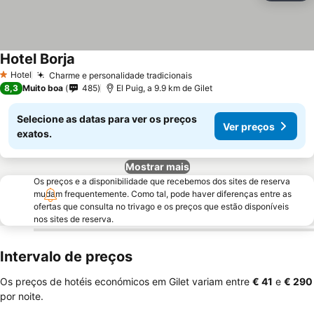
Hotel Borja
Hotel
Charme e personalidade tradicionais
1 Estrelas
8,3
Muito boa
485
El Puig, a 9.9 km de Gilet
Selecione as datas para ver os preços
Ver preços
exatos.
Mostrar mais
Os preços e a disponibilidade que recebemos dos sites de reserva
mudam frequentemente. Como tal, pode haver diferenças entre as
ofertas que consulta no trivago e os preços que estão disponíveis
nos sites de reserva.
Intervalo de preços
Os preços de hotéis económicos em Gilet variam entre
‎€ 41
e
‎€ 290
por noite.