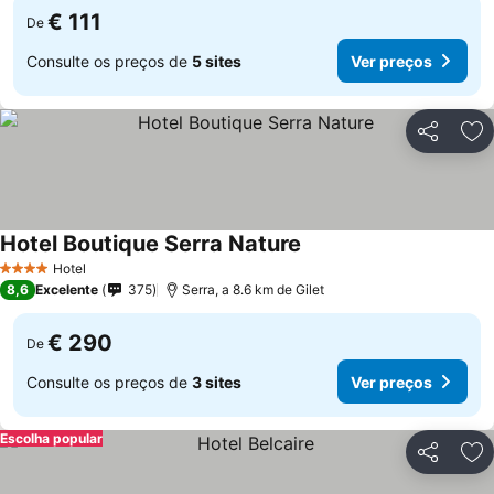
€ 111
De
Consulte os preços de
5 sites
Ver preços
Partilhar
Ad
Hotel Boutique Serra Nature
Hotel
4 Estrelas
8,6
Excelente
375
Serra, a 8.6 km de Gilet
€ 290
De
Consulte os preços de
3 sites
Ver preços
Escolha popular
Partilhar
Ad