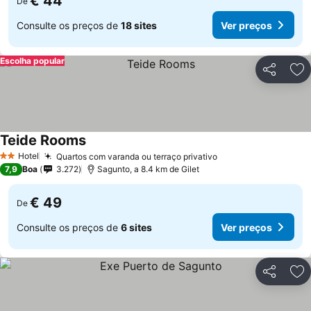
€ 44
De
Consulte os preços de
18 sites
Ver preços
Escolha popular
Partilhar
Ad
Teide Rooms
Hotel
Quartos com varanda ou terraço privativo
2 Estrelas
7,9
Boa
3.272
Sagunto, a 8.4 km de Gilet
€ 49
De
Consulte os preços de
6 sites
Ver preços
Partilhar
Ad