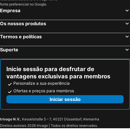
Hotel Cuatro Hermanas
As Hotel El Puig
fonte preferencial no Google.
Empresa
Cases Rurals El Castell
Masia De Lacy Hotel
De La Playa
ITOUR Hotel & Coffee
Os nossos produtos
Sh Campus Lyceum
Tradere Hotel Boutique
Termos e políticas
Hostal El Convent de Moncada
Calderona Wellness 4* Sup
La Calderona Spa Sport and Club Resort
Hotel Cruz de Gracia
Suporte
Estela Valencia
Inicie sessão para desfrutar de
vantagens exclusivas para membros
Personalize a sua experiência
Ofertas e preços para membros
Iniciar sessão
trivago N.V.
, Kesselstraße 5 – 7, 40221 Düsseldorf, Alemanha
Direitos autorais 2026 trivago | Todos os direitos reservados.