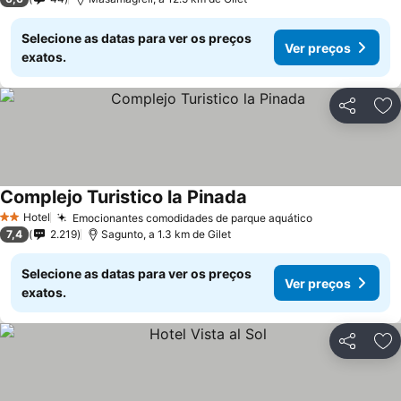
Selecione as datas para ver os preços
Ver preços
exatos.
Partilhar
Ad
Complejo Turistico la Pinada
Hotel
Emocionantes comodidades de parque aquático
2 Estrelas
7,4
2.219
Sagunto, a 1.3 km de Gilet
Selecione as datas para ver os preços
Ver preços
exatos.
Partilhar
Ad