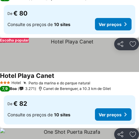
€ 80
De
Consulte os preços de
10 sites
Ver preços
Escolha popular
Partilhar
Ad
Hotel Playa Canet
Hotel
Perto da marina e do parque natural
3 Estrelas
7,9
Boa
3.271
Canet de Berenguer, a 10.3 km de Gilet
€ 82
De
Consulte os preços de
10 sites
Ver preços
Partilhar
Ad