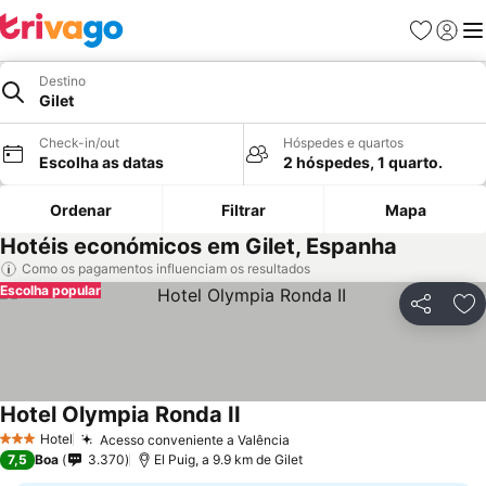
Favoritos
Iniciar
Me
Destino
Gilet
Check-in/out
Hóspedes e quartos
Escolha as datas
2 hóspedes, 1 quarto.
Ordenar
Filtrar
Mapa
Hotéis económicos em Gilet, Espanha
Como os pagamentos influenciam os resultados
Escolha popular
Partilhar
Ad
Hotel Olympia Ronda II
Hotel
Acesso conveniente a Valência
3 Estrelas
7,5
Boa
3.370
El Puig, a 9.9 km de Gilet