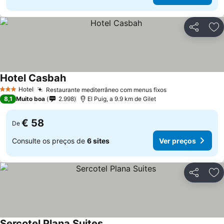
Partilhar
Ad
Hotel Casbah
Hotel
Restaurante mediterrâneo com menus fixos
3 Estrelas
8,1
Muito boa
2.998
El Puig, a 9.9 km de Gilet
€ 58
De
Consulte os preços de
6 sites
Ver preços
Partilhar
Ad
Sercotel Plana Suites