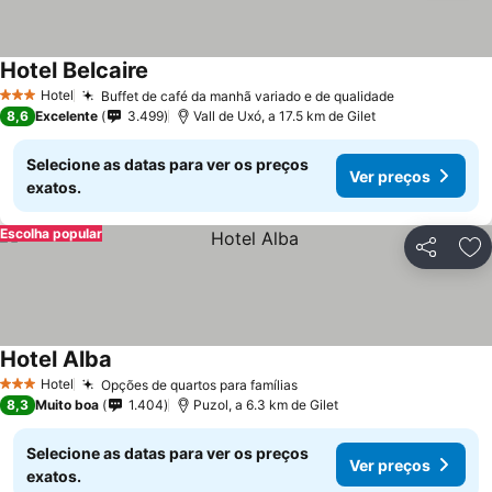
Hotel Belcaire
Hotel
Buffet de café da manhã variado e de qualidade
3 Estrelas
8,6
Excelente
3.499
Vall de Uxó, a 17.5 km de Gilet
Selecione as datas para ver os preços
Ver preços
exatos.
Escolha popular
Partilhar
Ad
Hotel Alba
Hotel
Opções de quartos para famílias
3 Estrelas
8,3
Muito boa
1.404
Puzol, a 6.3 km de Gilet
Selecione as datas para ver os preços
Ver preços
exatos.