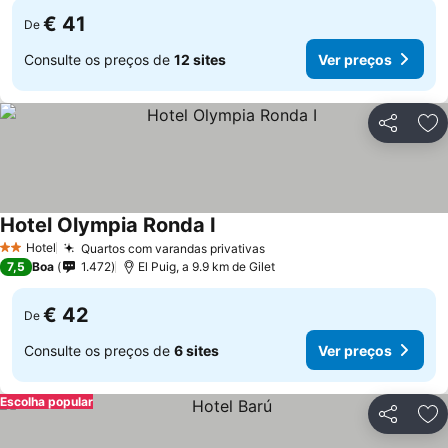
€ 41
De
Consulte os preços de
12 sites
Ver preços
Partilhar
Ad
Hotel Olympia Ronda I
Hotel
Quartos com varandas privativas
2 Estrelas
7,5
Boa
1.472
El Puig, a 9.9 km de Gilet
€ 42
De
Consulte os preços de
6 sites
Ver preços
Escolha popular
Partilhar
Ad