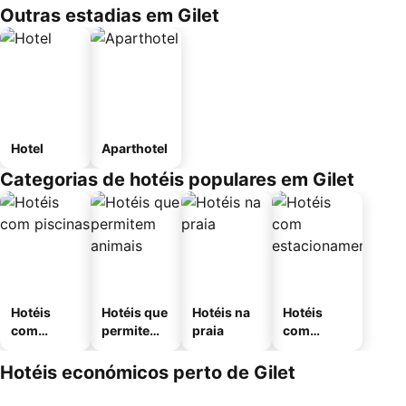
Outras estadias em Gilet
Hotel
Aparthotel
Categorias de hotéis populares em Gilet
Hotéis
Hotéis que
Hotéis na
Hotéis
com
permitem
praia
com
piscinas
animais
estaciona
mento
Hotéis económicos perto de Gilet