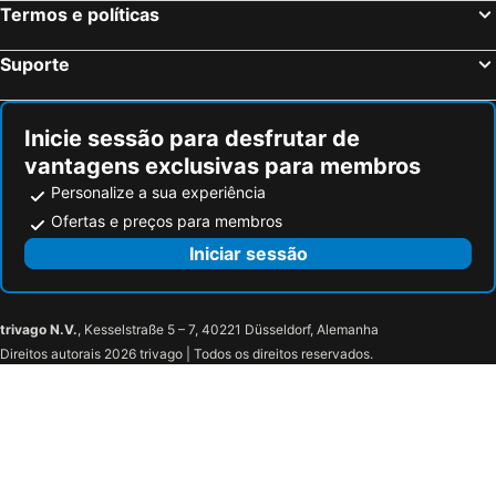
Termos e políticas
Hotel Silken Axis Vigo
AC Hotel Palacio Universal
Hotel Jucamar
Hotel Playa Samil Vigo
Suporte
Hotel Padre Cruz
Hotel del Mar
Hotel H4 Cangas 3 Superior
Hotel Las Vegas
Inicie sessão para desfrutar de
Hotel Rompeolas
PENSION LUCERNA
vantagens exclusivas para membros
Cruceiro do Monte
Hotel Costa Verde
Personalize a sua experiência
Hotel Arsus
Hotel Cristaleiro
Ofertas e preços para membros
Pazo da Escola
Hotel A Queimada
Iniciar sessão
7 Uvas
Casona Monte Aloia
Hotel Arce Baiona
Hotel Avenida
trivago N.V.
, Kesselstraße 5 – 7, 40221 Düsseldorf, Alemanha
Hotel Vasco Da Gama
Hotel Entrerobles
Direitos autorais 2026 trivago | Todos os direitos reservados.
Hotel Val Convention
Pensión Venus
Hostal El Viejo Galeón
Casa do Marqués
Piso Playa Ladeira Baiona
Hotel Cais
Hotel Pazo de Mendoza
Hotel Anunciada