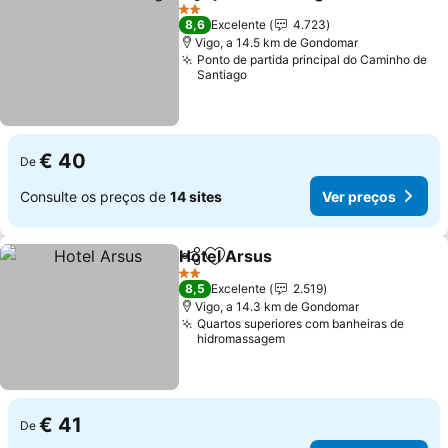
Partilhar
Adicionar aos favoritos
Ver pr
2 Estrelas
8,6
Excelente
4.723
Vigo, a 14.5 km de Gondomar
Ponto de partida principal do Caminho de
Santiago
€ 40
De
Consulte os preços de
14 sites
Ver preços
Hotel Arsus
Partilhar
Adicionar aos favoritos
Ver preços
2 Estrelas
8,5
Excelente
2.519
Vigo, a 14.3 km de Gondomar
Quartos superiores com banheiras de
hidromassagem
€ 41
De