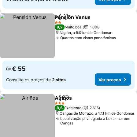
Pensión Venus
Partilhar
Adicionar aos favoritos
Ver preços
2 Estrelas
8,2
Muito boa
1.008
Nigrán, a 5.0 km de Gondomar
Quartos com vistas panorâmicas
Ver preç
€ 55
De
Consulte os preços de
2 sites
Ver preços
Airiños
Partilhar
Adicionar aos favoritos
Ver preços
3 Estrelas
8,6
Excelente
2.616
Cangas de Morrazo, a 17.1 km de Gondomar
Localização privilegiada à beira-mar em
Cangas