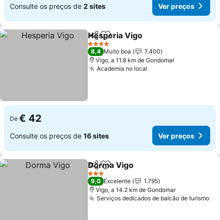
Consulte os preços de
2 sites
Ver preços
Hesperia Vigo
Partilhar
Adicionar aos favoritos
Ver preços
4 Estrelas
8,4
Muito boa
7.400
Vigo, a 11.8 km de Gondomar
Academia no local
Ver preços
€ 42
De
Consulte os preços de
16 sites
Ver preços
Dorma Vigo
Partilhar
Adicionar aos favoritos
Ver preços
3 Estrelas
9,0
Excelente
1.795
Vigo, a 14.2 km de Gondomar
Serviços dedicados de balcão de turismo
Ve