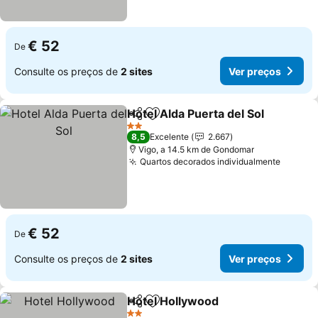
€ 52
De
Consulte os preços de
2 sites
Ver preços
Hotel Alda Puerta del Sol
Partilhar
Adicionar aos favoritos
V
2 Estrelas
8,5
Excelente
2.667
Vigo, a 14.5 km de Gondomar
Quartos decorados individualmente
Ver pr
€ 52
De
Consulte os preços de
2 sites
Ver preços
Hotel Hollywood
Partilhar
Adicionar aos favoritos
Ver preço