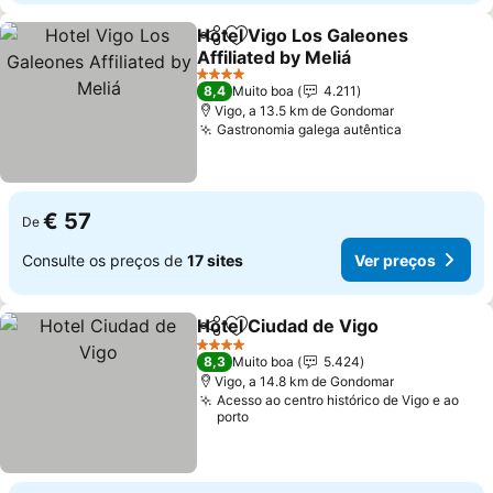
Hotel Vigo Los Galeones
Partilhar
Adicionar aos favoritos
Affiliated by Meliá
Ver preços
4 Estrelas
8,4
Muito boa
4.211
Vigo, a 13.5 km de Gondomar
Gastronomia galega autêntica
Ver preços
€ 57
De
Consulte os preços de
17 sites
Ver preços
Hotel Ciudad de Vigo
Partilhar
Adicionar aos favoritos
Ver 
4 Estrelas
8,3
Muito boa
5.424
Vigo, a 14.8 km de Gondomar
Acesso ao centro histórico de Vigo e ao
porto