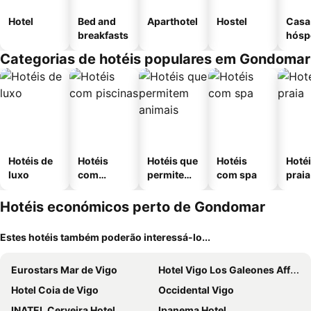
Hotel
Bed and
Aparthotel
Hostel
Casa
breakfasts
hósp
Categorias de hotéis populares em Gondomar
Hotéis de
Hotéis
Hotéis que
Hotéis
Hotéi
luxo
com
permitem
com spa
praia
piscinas
animais
Hotéis económicos perto de Gondomar
Estes hotéis também poderão interessá-lo...
Eurostars Mar de Vigo
Hotel Vigo Los Galeones Affiliated by Meliá
Hotel Coia de Vigo
Occidental Vigo
INATEL Cerveira Hotel
Ipanema Hotel