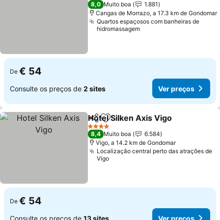
2 Estrelas
8,0
Muito boa
1.881
Cangas de Morrazo, a 17.3 km de Gondomar
Quartos espaçosos com banheiras de
hidromassagem
€ 54
De
Consulte os preços de
2 sites
Ver preços
Hotel Silken Axis Vigo
Partilhar
Adicionar aos favoritos
Ver 
4 Estrelas
8,4
Muito boa
6.584
Vigo, a 14.2 km de Gondomar
Localização central perto das atrações de
Vigo
€ 54
De
Consulte os preços de
13 sites
Ver preços