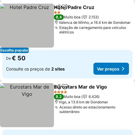
Hotel Padre Cruz
Partilhar
Adicionar aos favoritos
Ver preç
2 Estrelas
8,4
Muito boa
2.153
Valenca de Minho, a 16.4 km de Gondomar
Estação de carregamento para veículos
elétricos
Escolha popular
€ 50
De
Consulte os preços de
2 sites
Ver preços
Eurostars Mar de Vigo
Partilhar
Adicionar aos favoritos
Ver
4 Estrelas
8,2
Muito boa
6.426
Vigo, a 13.6 km de Gondomar
Acesso direto ao estacionamento
subterrâneo