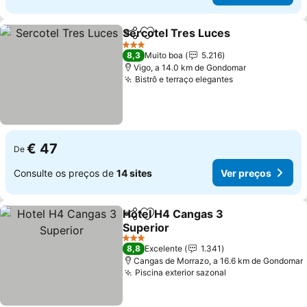
Sercotel Tres Luces
Partilhar
Adicionar aos favoritos
Ver p
3 Estrelas
8,3
Muito boa
5.216
Vigo, a 14.0 km de Gondomar
Bistrô e terraço elegantes
Ver preços
€ 47
De
Consulte os preços de
14 sites
Ver preços
Hotel H4 Cangas 3
Partilhar
Adicionar aos favoritos
Superior
Ver preços
3 Estrelas
8,8
Excelente
1.341
Cangas de Morrazo, a 16.6 km de Gondomar
Piscina exterior sazonal
Ver preços