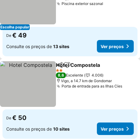
Piscina exterior sazonal
Ver preços
Escolha popular
€ 49
De
Consulte os preços de
13 sites
Ver preços
Hotel Compostela
Partilhar
Adicionar aos favoritos
Ver pre
2 Estrelas
8,6
Excelente
4.006
Vigo, a 14.7 km de Gondomar
Porta de entrada para as Ilhas Cíes
Ver pre
€ 50
De
Consulte os preços de
10 sites
Ver preços