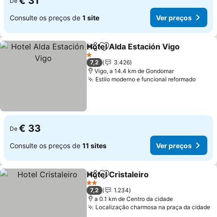
€ 31
De
Consulte os preços de
1 site
Ver preços
Hotel Alda Estación Vigo
Partilhar
Adicionar aos favoritos
V
1 Estrelas
7,2
3.426
Vigo, a 14.4 km de Gondomar
Estilo moderno e funcional reformado
Ver p
€ 33
De
Consulte os preços de
11 sites
Ver preços
Hotel Cristaleiro
Partilhar
Adicionar aos favoritos
Ver preço
2 Estrelas
7,2
1.234
a 0.1 km de Centro da cidade
Localização charmosa na praça da cidade
V