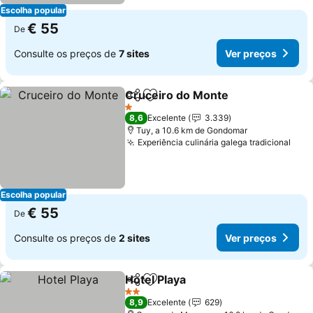
Escolha popular
€ 55
De
Consulte os preços de
7 sites
Ver preços
Cruceiro do Monte
Partilhar
Adicionar aos favoritos
Ver pre
1 Estrelas
8,6
Excelente
3.339
Tuy, a 10.6 km de Gondomar
Experiência culinária galega tradicional
Ver 
Escolha popular
€ 55
De
Consulte os preços de
2 sites
Ver preços
Hotel Playa
Partilhar
Adicionar aos favoritos
Ver preços
2 Estrelas
8,9
Excelente
629