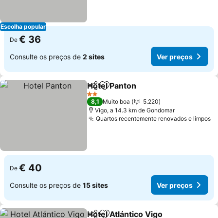
Escolha popular
€ 36
De
Consulte os preços de
2 sites
Ver preços
Hotel Panton
Partilhar
Adicionar aos favoritos
Ver preços
2 Estrelas
8,1
Muito boa
5.220
Vigo, a 14.3 km de Gondomar
Quartos recentemente renovados e limpos
V
€ 40
De
Consulte os preços de
15 sites
Ver preços
Hotel Atlántico Vigo