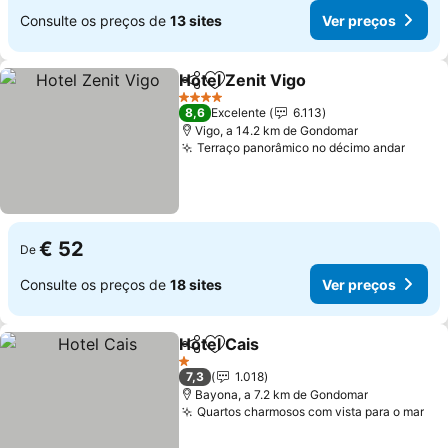
Consulte os preços de
13 sites
Ver preços
Hotel Zenit Vigo
Partilhar
Adicionar aos favoritos
Ver preço
4 Estrelas
8,6
Excelente
6.113
Vigo, a 14.2 km de Gondomar
Terraço panorâmico no décimo andar
Ver p
€ 52
De
Consulte os preços de
18 sites
Ver preços
Hotel Cais
Partilhar
Adicionar aos favoritos
Ver preços
1 Estrelas
7,3
1.018
Bayona, a 7.2 km de Gondomar
Quartos charmosos com vista para o mar
Ver