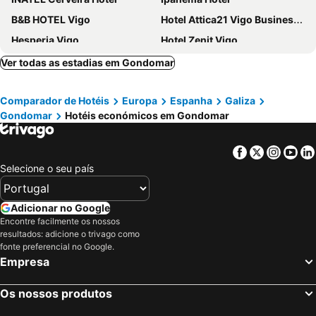
B&B HOTEL Vigo
Hotel Attica21 Vigo Business & Wellness
Hesperia Vigo
Hotel Zenit Vigo
NH Collection Vigo
Hotel Minho
Ver todas as estadias em Gondomar
Hotel Alfonso I
Hotel Atlántico Vigo
Comparador de Hotéis
Europa
Espanha
Galiza
Sercotel Bahía de Vigo
Hotel Avion
Gondomar
Hotéis económicos em Gondomar
Hotel Holiday
Hotel Junquera
Pazo Los Escudos Hotel Spa & Resort
Gran Hotel Nagari Boutique & Spa
Facebook
Twitter
Insta
Yo
Hotel Celta
Hotel Lara
Selecione o seu país
Sercotel Tres Luces
Hotel Vigo Plaza
Hotel Alda Estación Vigo
Dorma Vigo
Adicionar no Google
Encontre facilmente os nossos
Hotel Bahía Bayona
Agua de Mar Hotel Boutique
resultados: adicione o trivago como
Hotel Ciudad de Vigo
Hotel Panton
fonte preferencial no Google.
Empresa
Hotel Minho Belo
Hotel Miramar
Parador de Baiona
La Suite Hotel
Os nossos produtos
Airiños
Hotel Casablanca Vigo