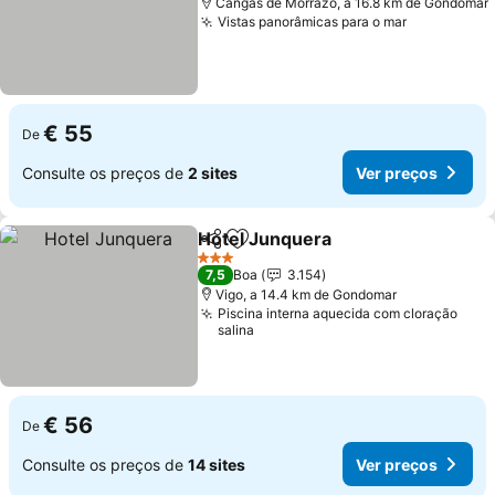
Cangas de Morrazo, a 16.8 km de Gondomar
Vistas panorâmicas para o mar
Ver preço
€ 55
De
Consulte os preços de
2 sites
Ver preços
Hotel Junquera
Partilhar
Adicionar aos favoritos
Ver preços
3 Estrelas
7,5
Boa
3.154
Vigo, a 14.4 km de Gondomar
Piscina interna aquecida com cloração
salina
€ 56
De
Consulte os preços de
14 sites
Ver preços