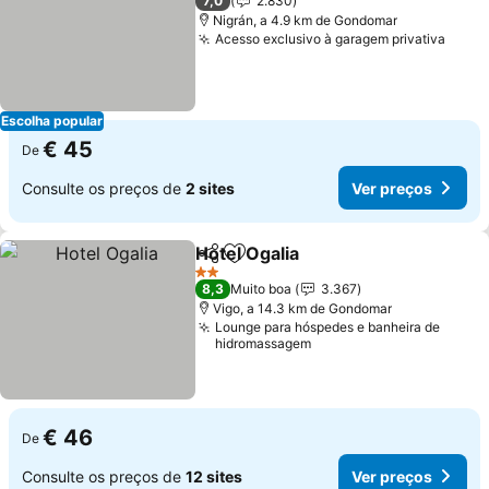
7,0
2.830
Nigrán, a 4.9 km de Gondomar
Acesso exclusivo à garagem privativa
Ver 
Escolha popular
€ 45
De
Consulte os preços de
2 sites
Ver preços
Hotel Ogalia
Partilhar
Adicionar aos favoritos
Ver preços
2 Estrelas
8,3
Muito boa
3.367
Vigo, a 14.3 km de Gondomar
Lounge para hóspedes e banheira de
hidromassagem
€ 46
De
Consulte os preços de
12 sites
Ver preços