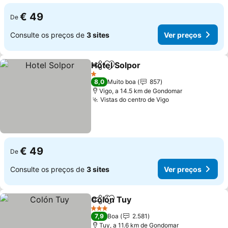
€ 49
De
Consulte os preços de
3 sites
Ver preços
Hotel Solpor
Partilhar
Adicionar aos favoritos
Ver preços
1 Estrelas
8,0
Muito boa
857
Vigo, a 14.5 km de Gondomar
Vistas do centro de Vigo
Ver preços
€ 49
De
Consulte os preços de
3 sites
Ver preços
Colón Tuy
Partilhar
Adicionar aos favoritos
Ver preços
3 Estrelas
7,9
Boa
2.581
Tuy, a 11.6 km de Gondomar