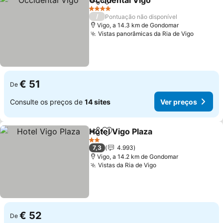
Occidental Vigo
Partilhar
Adicionar aos favoritos
Ver preço
4 Estrelas
/
Pontuação não disponível
Vigo, a 14.3 km de Gondomar
Vistas panorâmicas da Ria de Vigo
Ver pre
€ 51
De
Consulte os preços de
14 sites
Ver preços
Hotel Vigo Plaza
Partilhar
Adicionar aos favoritos
Ver preço
2 Estrelas
7,3
4.993
Vigo, a 14.2 km de Gondomar
Vistas da Ria de Vigo
Ver preços
€ 52
De