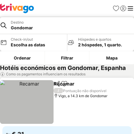
Favoritos
Iniciar
Me
Destino
Gondomar
Check-in/out
Hóspedes e quartos
Escolha as datas
2 hóspedes, 1 quarto.
Ordenar
Filtrar
Mapa
Hotéis económicos em Gondomar, Espanha
Como os pagamentos influenciam os resultados
Recamar
Partilhar
Adicionar aos favoritos
Ver preços
/
Pontuação não disponível
Vigo, a 14.3 km de Gondomar