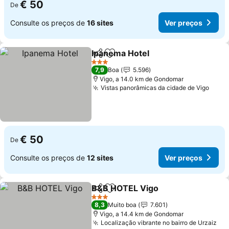
€ 50
De
Consulte os preços de
16 sites
Ver preços
Ipanema Hotel
Partilhar
Adicionar aos favoritos
Ver preços
3 Estrelas
7,9
Boa
5.596
Vigo, a 14.0 km de Gondomar
Vistas panorâmicas da cidade de Vigo
Ver 
€ 50
De
Consulte os preços de
12 sites
Ver preços
B&B HOTEL Vigo
Partilhar
Adicionar aos favoritos
Ver preço
3 Estrelas
8,3
Muito boa
7.601
Vigo, a 14.4 km de Gondomar
Localização vibrante no bairro de Urzaiz
Ver