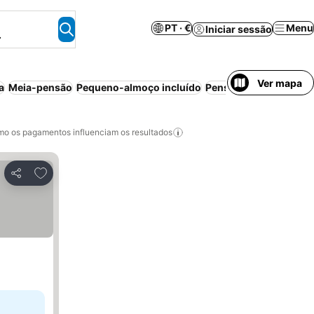
PT · €
Menu
Iniciar sessão
.
Ver mapa
a
Meia-pensão
Pequeno-almoço incluído
Pensão completa
Reso
o os pagamentos influenciam os resultados
Adicionar aos favoritos
Partilhar