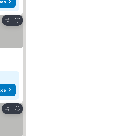
ços
Adicionar aos favoritos
Partilhar
ços
Adicionar aos favoritos
Partilhar