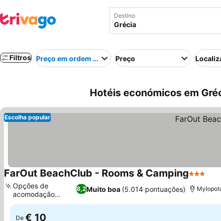
Destino
Filtros
Preço em ordem crescente
Preço
Localiz
Hotéis económicos em Gréc
Escolha popular
FarOut BeachClub - Rooms & Camping
3 Estrel
Opções de
Muito boa
(5.014 pontuações)
8,2
Mylopot
acomodação
diversas
€ 10
De