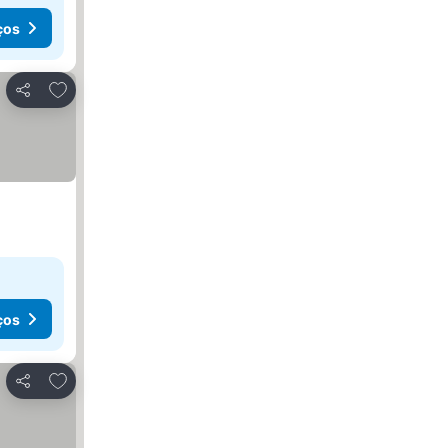
ços
Adicionar aos favoritos
Partilhar
ços
Adicionar aos favoritos
Partilhar