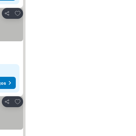
Adicionar aos favoritos
Partilhar
ços
Adicionar aos favoritos
Partilhar