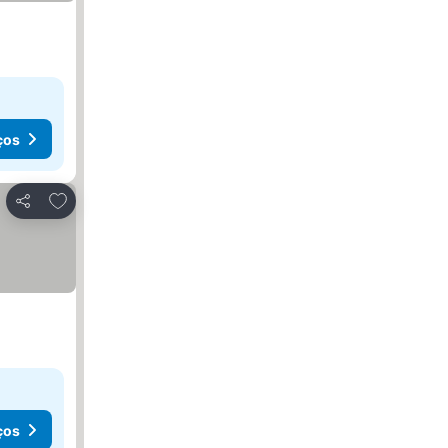
ços
Adicionar aos favoritos
Partilhar
ços