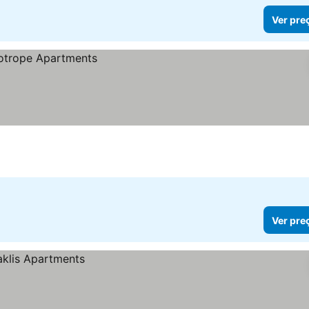
Ver pre
Ver pre