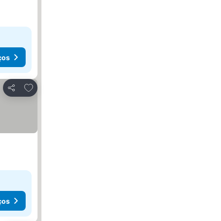
ços
Adicionar aos favoritos
Partilhar
ços