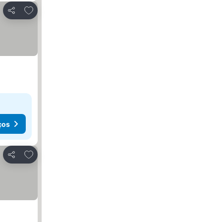
Adicionar aos favoritos
Partilhar
ços
Adicionar aos favoritos
Partilhar