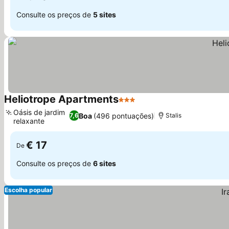
Consulte os preços de
5 sites
Heliotrope Apartments
3 Estrelas
Oásis de jardim
Boa
(496 pontuações)
7,6
Stalis
relaxante
€ 17
De
Consulte os preços de
6 sites
Escolha popular