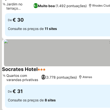
1 Estrelas
Jardim no
Muito boa
(1.492 pontuações)
8,1
Rhodes Ciu
terraço
mobiliado
€ 30
De
Consulte os preços de
11 sites
Socrates Hotel
3 Estrelas
Quartos com
(3.778 pontuações)
7,1
Atenas
varandas privativas
€ 31
De
Consulte os preços de
8 sites