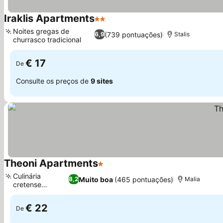
Iraklis Apartments
2 Estrelas
Noites gregas de
(739 pontuações)
6,9
Stalis
churrasco tradicional
€ 17
De
Consulte os preços de
9 sites
Theoni Apartments
1 Estrelas
Culinária
Muito boa
(465 pontuações)
8,2
Malia
cretense
autêntica
€ 22
De