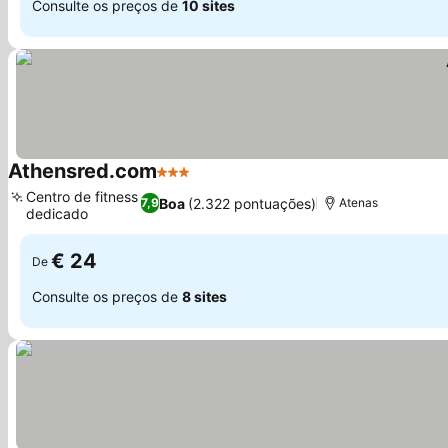
Consulte os preços de
10 sites
Athensred.com
3 Estrelas
Centro de fitness
Boa
(2.322 pontuações)
7,9
Atenas
dedicado
€ 24
De
Consulte os preços de
8 sites