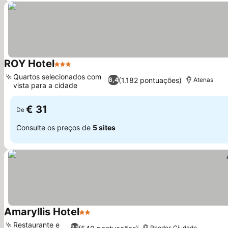
ROY Hotel
3 Estrelas
Quartos selecionados com
(1.182 pontuações)
6,4
Atenas
vista para a cidade
€ 31
De
Consulte os preços de
5 sites
Amaryllis Hotel
2 Estrelas
Restaurante e
7,1
Rhodes Ciudade