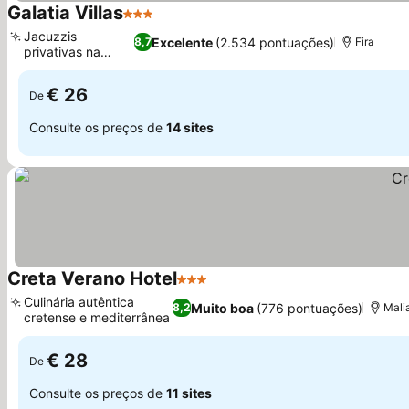
Galatia Villas
3 Estrelas
Jacuzzis
Excelente
(2.534 pontuações)
8,7
Fira
privativas na
varanda
€ 26
De
Consulte os preços de
14 sites
Creta Verano Hotel
3 Estrelas
Culinária autêntica
Muito boa
(776 pontuações)
8,2
Mali
cretense e mediterrânea
€ 28
De
Consulte os preços de
11 sites