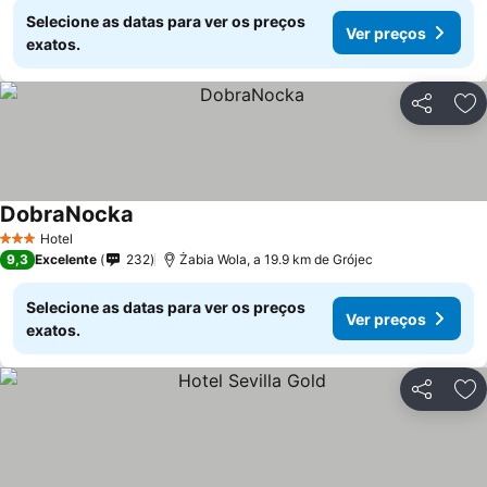
Selecione as datas para ver os preços
Ver preços
exatos.
Partilhar
Ad
DobraNocka
Hotel
3 Estrelas
9,3
Excelente
232
Żabia Wola, a 19.9 km de Grójec
Selecione as datas para ver os preços
Ver preços
exatos.
Partilhar
Ad