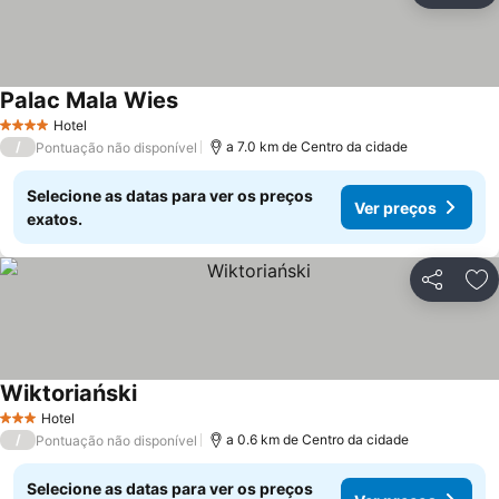
Palac Mala Wies
Hotel
4 Estrelas
/
a 7.0 km de Centro da cidade
Pontuação não disponível
Selecione as datas para ver os preços
Ver preços
exatos.
Partilhar
Ad
Wiktoriański
Hotel
3 Estrelas
/
a 0.6 km de Centro da cidade
Pontuação não disponível
Selecione as datas para ver os preços