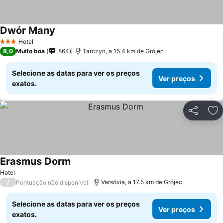
Dwór Many
Hotel
3 Estrelas
8,0
Muito boa
864
Tarczyn, a 15.4 km de Grójec
Selecione as datas para ver os preços
Ver preços
exatos.
Partilhar
Ad
Erasmus Dorm
Hotel
/
Varsóvia, a 17.5 km de Grójec
Pontuação não disponível
Selecione as datas para ver os preços
Ver preços
exatos.