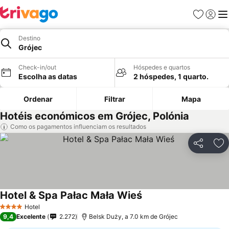
Favoritos
Iniciar
Me
Destino
Grójec
Check-in/out
Hóspedes e quartos
Escolha as datas
2 hóspedes, 1 quarto.
Ordenar
Filtrar
Mapa
Hotéis económicos em Grójec, Polónia
Como os pagamentos influenciam os resultados
Partilhar
Ad
Hotel & Spa Pałac Mała Wieś
Hotel
4 Estrelas
9,4
Excelente
2.272
Belsk Duży, a 7.0 km de Grójec