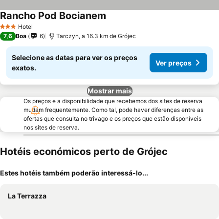
Rancho Pod Bocianem
Hotel
3 Estrelas
7,6
Boa
6
Tarczyn, a 16.3 km de Grójec
Selecione as datas para ver os preços
Ver preços
exatos.
Mostrar mais
Os preços e a disponibilidade que recebemos dos sites de reserva
mudam frequentemente. Como tal, pode haver diferenças entre as
ofertas que consulta no trivago e os preços que estão disponíveis
nos sites de reserva.
Hotéis económicos perto de Grójec
Estes hotéis também poderão interessá-lo...
La Terrazza