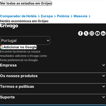
Ver todas as estadias em Grójec
Comparador de Hotéis
Europa
Polónia
Masovia
Hotéis económicos em Grójec
Facebook
Twitter
Insta
Yo
Adicionar no Google
Encontre facilmente os nossos
resultados: adicione o trivago como
fonte preferencial no Google.
Empresa
Os nossos produtos
Termos e políticas
Suporte