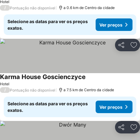
Hotel
/
a 0.6 km de Centro da cidade
Pontuação não disponível
Selecione as datas para ver os preços
Ver preços
exatos.
Partilhar
Ad
Karma House Goscienczyce
Hotel
/
a 7.5 km de Centro da cidade
Pontuação não disponível
Selecione as datas para ver os preços
Ver preços
exatos.
Partilhar
Ad