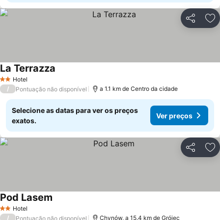
Partilhar
Ad
La Terrazza
Hotel
2 Estrelas
/
a 1.1 km de Centro da cidade
Pontuação não disponível
Selecione as datas para ver os preços
Ver preços
exatos.
Partilhar
Ad
Pod Lasem
Hotel
2 Estrelas
/
Chynów, a 15.4 km de Grójec
Pontuação não disponível