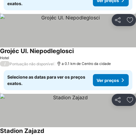
Ver preços
exatos.
Partilhar
Ad
Grojéc Ul. Niepodleglosci
Hotel
/
a 0.1 km de Centro da cidade
Pontuação não disponível
Selecione as datas para ver os preços
Ver preços
exatos.
Partilhar
Ad
Stadion Zajazd