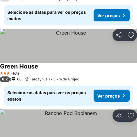
Selecione as datas para ver os preços
Ver preços
exatos.
Partilhar
Ad
Green House
Hotel
3 Estrelas
6,2
68
Tarczyn, a 17.3 km de Grójec
Selecione as datas para ver os preços
Ver preços
exatos.
Partilhar
Ad