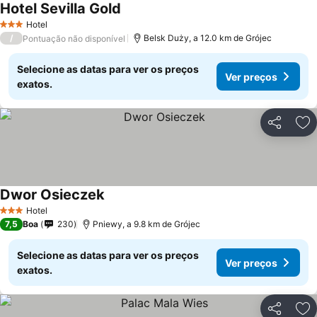
Hotel Sevilla Gold
Hotel
3 Estrelas
/
Belsk Duży, a 12.0 km de Grójec
Pontuação não disponível
Selecione as datas para ver os preços
Ver preços
exatos.
Partilhar
Ad
Dwor Osieczek
Hotel
3 Estrelas
7,5
Boa
230
Pniewy, a 9.8 km de Grójec
Selecione as datas para ver os preços
Ver preços
exatos.
Partilhar
Ad