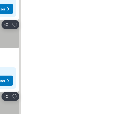
ços
Adicionar aos favoritos
Partilhar
ços
Adicionar aos favoritos
Partilhar