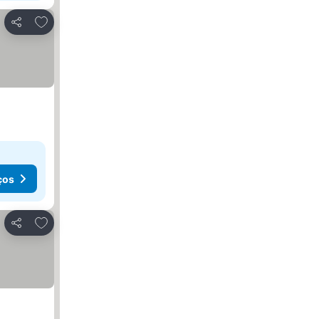
Adicionar aos favoritos
Partilhar
ços
Adicionar aos favoritos
Partilhar