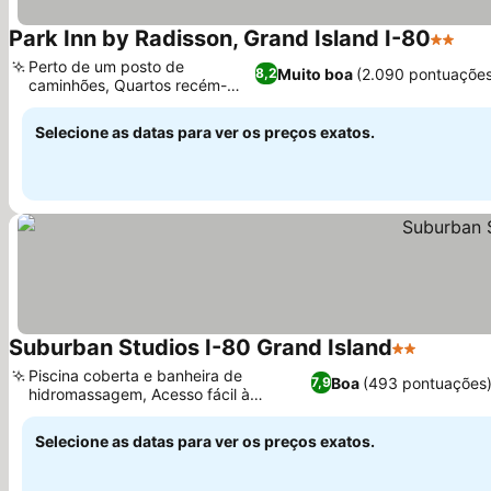
Park Inn by Radisson, Grand Island I-80
2 Estre
Perto de um posto de
Muito boa
(2.090 pontuações
8,2
caminhões, Quartos recém-
reformados
Selecione as datas para ver os preços exatos.
Suburban Studios I-80 Grand Island
2 Estrelas
Piscina coberta e banheira de
Boa
(493 pontuações
7,9
hidromassagem, Acesso fácil à
Interstate 80
Selecione as datas para ver os preços exatos.