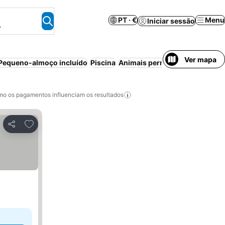
PT · €
Menu
Iniciar sessão
.
Ver mapa
Pequeno-almoço incluído
Piscina
Animais permitidos
Piscina int
o os pagamentos influenciam os resultados
Adicionar aos favoritos
Partilhar