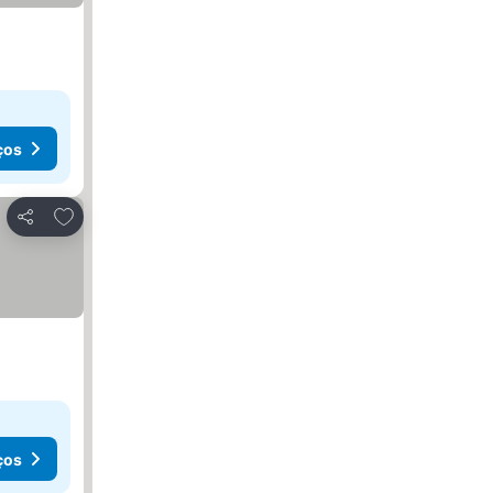
ços
Adicionar aos favoritos
Partilhar
ços