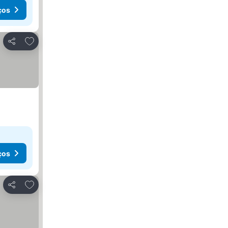
ços
Adicionar aos favoritos
Partilhar
ços
Adicionar aos favoritos
Partilhar