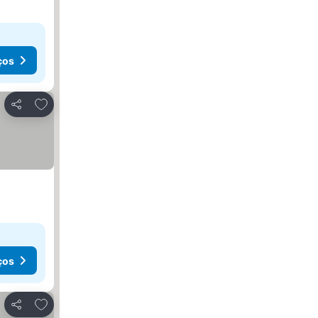
ços
Adicionar aos favoritos
Partilhar
ços
Adicionar aos favoritos
Partilhar