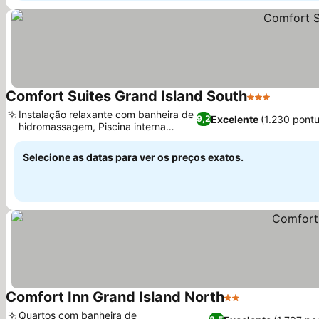
Comfort Suites Grand Island South
3 Estrelas
Instalação relaxante com banheira de
Excelente
(1.230 pont
9,2
hidromassagem, Piscina interna
aquecida
Selecione as datas para ver os preços exatos.
Comfort Inn Grand Island North
2 Estrelas
Quartos com banheira de