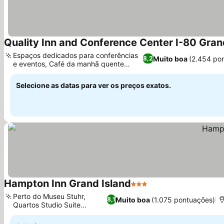
Quality Inn and Conference Center I-80 Gran
Espaços dedicados para conferências
Muito boa
(2.454 po
8,2
e eventos, Café da manhã quente
excepcional
Selecione as datas para ver os preços exatos.
Hampton Inn Grand Island
3 Estrelas
Perto do Museu Stuhr,
Muito boa
(1.075 pontuações)
8,1
Quartos Studio Suite
Whirlpool