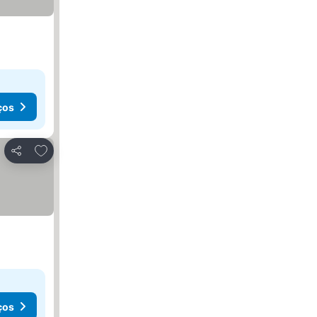
ços
Adicionar aos favoritos
Partilhar
ços