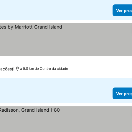
Ver pre
relas
uações)
a 5.8 km de Centro da cidade
Ver pre