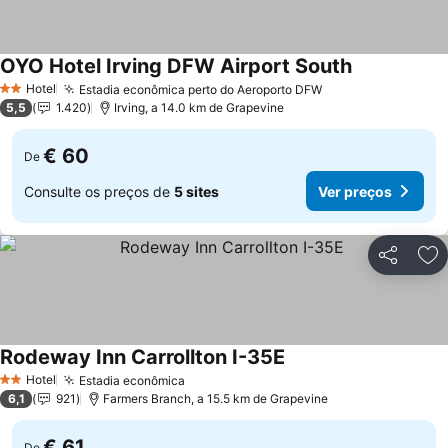
OYO Hotel Irving DFW Airport South
Ver preços
Hotel
Estadia econômica perto do Aeroporto DFW
Ver preços
2 Estrelas
5,5
1.420
Irving, a 14.0 km de Grapevine
€ 60
De
Consulte os preços de
5 sites
Ver preços
Partilhar
Ad
Rodeway Inn Carrollton I-35E
Ver preços
Hotel
Estadia econômica
Ver preços
2 Estrelas
6,1
921
Farmers Branch, a 15.5 km de Grapevine
€ 61
De