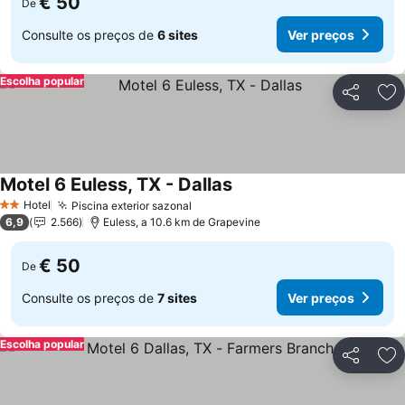
€ 50
De
Consulte os preços de
6 sites
Ver preços
Escolha popular
Partilhar
Ad
Motel 6 Euless, TX - Dallas
Ver preços
Hotel
Piscina exterior sazonal
Ver preços
2 Estrelas
6,9
2.566
Euless, a 10.6 km de Grapevine
€ 50
De
Consulte os preços de
7 sites
Ver preços
Escolha popular
Partilhar
Ad