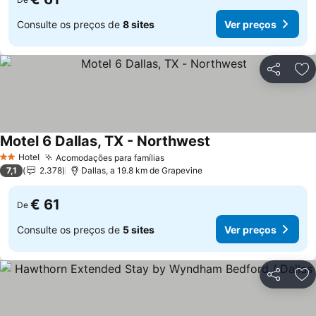
Consulte os preços de
8 sites
Ver preços
Partilhar
Ad
Motel 6 Dallas, TX - Northwest
Ver preços
Hotel
Acomodações para famílias
Ver preços
2 Estrelas
7,1
2.378
Dallas, a 19.8 km de Grapevine
€ 61
De
Consulte os preços de
5 sites
Ver preços
Partilhar
Ad