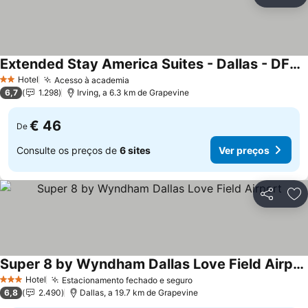
Partilhar
Ad
Extended Stay America Suites - Dallas - DFW Airport N
Ver preços
Hotel
Acesso à academia
Ver preços
2 Estrelas
6,7
1.298
Irving, a 6.3 km de Grapevine
€ 46
De
Consulte os preços de
6 sites
Ver preços
Partilhar
Ad
Super 8 by Wyndham Dallas Love Field Airport
Ver preços
Hotel
Estacionamento fechado e seguro
Ver preços
3 Estrelas
6,8
2.490
Dallas, a 19.7 km de Grapevine