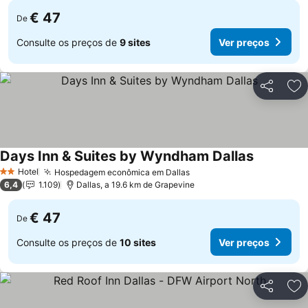
€ 47
De
Consulte os preços de
9 sites
Ver preços
Partilhar
Ad
Days Inn & Suites by Wyndham Dallas
Ver preço
Hotel
Hospedagem econômica em Dallas
Ver preços
2 Estrelas
6,4
1.109
Dallas, a 19.6 km de Grapevine
€ 47
De
Consulte os preços de
10 sites
Ver preços
Partilhar
Ad