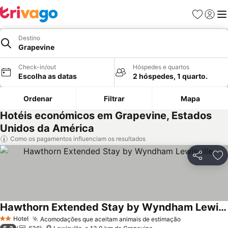
Favoritos
Iniciar
Me
Destino
Grapevine
Check-in/out
Hóspedes e quartos
Escolha as datas
2 hóspedes, 1 quarto.
Ordenar
Filtrar
Mapa
Hotéis económicos em Grapevine, Estados
Unidos da América
Como os pagamentos influenciam os resultados
Partilhar
Ad
Hawthorn Extended Stay by Wyndham Lewisville
Ver preços
Hotel
Acomodações que aceitam animais de estimação
Ver preços
2 Estrelas