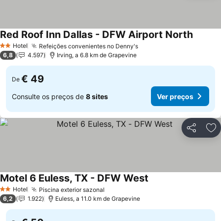
Red Roof Inn Dallas - DFW Airport North
Ver pre
Hotel
Refeições convenientes no Denny's
Ver preços
2 Estrelas
6,8
4.597
Irving, a 6.8 km de Grapevine
€ 49
De
Consulte os preços de
8 sites
Ver preços
Partilhar
Ad
Motel 6 Euless, TX - DFW West
Ver preços
Hotel
Piscina exterior sazonal
Ver preços
2 Estrelas
6,2
1.922
Euless, a 11.0 km de Grapevine