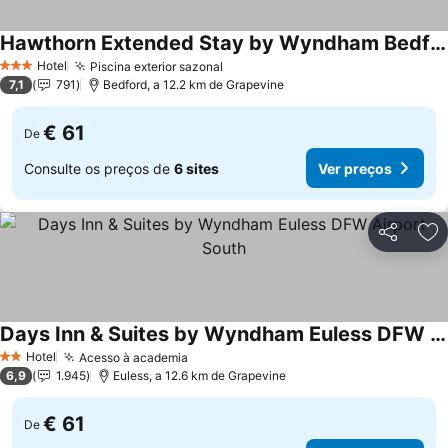
Hawthorn Extended Stay by Wyndham Bedford / Dallas
Ver preços
Hotel
Piscina exterior sazonal
Ver preços
3 Estrelas
7,1
791
Bedford, a 12.2 km de Grapevine
€ 61
De
Consulte os preços de
6 sites
Ver preços
Partilhar
Ad
Days Inn & Suites by Wyndham Euless DFW Airport South
Ver preços
Hotel
Acesso à academia
Ver preços
2 Estrelas
6,9
1.945
Euless, a 12.6 km de Grapevine
€ 61
De