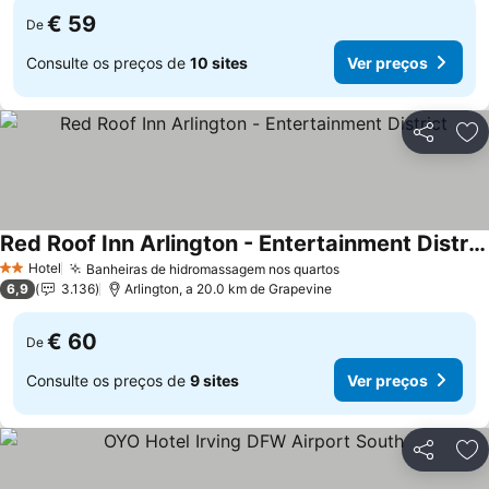
€ 59
De
Consulte os preços de
10 sites
Ver preços
Partilhar
Ad
Red Roof Inn Arlington - Entertainment District
Ver preços
Hotel
Banheiras de hidromassagem nos quartos
Ver preços
2 Estrelas
6,9
3.136
Arlington, a 20.0 km de Grapevine
€ 60
De
Consulte os preços de
9 sites
Ver preços
Partilhar
Ad