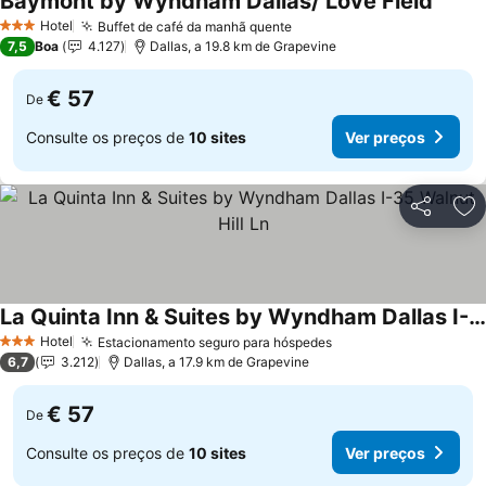
Baymont by Wyndham Dallas/ Love Field
Ver pr
Hotel
Buffet de café da manhã quente
Ver preços
3 Estrelas
7,5
Boa
4.127
Dallas, a 19.8 km de Grapevine
€ 57
De
Consulte os preços de
10 sites
Ver preços
Partilhar
Ad
La Quinta Inn & Suites by Wyndham Dallas I-35 Walnut Hill Ln
Ver preços
Hotel
Estacionamento seguro para hóspedes
Ver preços
3 Estrelas
6,7
3.212
Dallas, a 17.9 km de Grapevine
€ 57
De
Consulte os preços de
10 sites
Ver preços