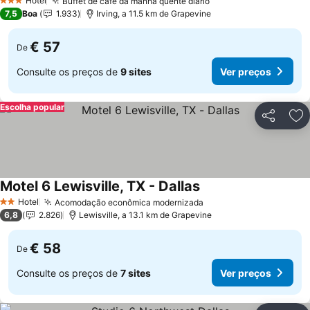
Hotel
Buffet de café da manhã quente diário
Ver preços
3 Estrelas
7,5
Boa
1.933
Irving, a 11.5 km de Grapevine
€ 57
De
Consulte os preços de
9 sites
Ver preços
Escolha popular
Partilhar
Ad
Motel 6 Lewisville, TX - Dallas
Ver preços
Hotel
Acomodação econômica modernizada
Ver preços
2 Estrelas
6,8
2.826
Lewisville, a 13.1 km de Grapevine
€ 58
De
Consulte os preços de
7 sites
Ver preços