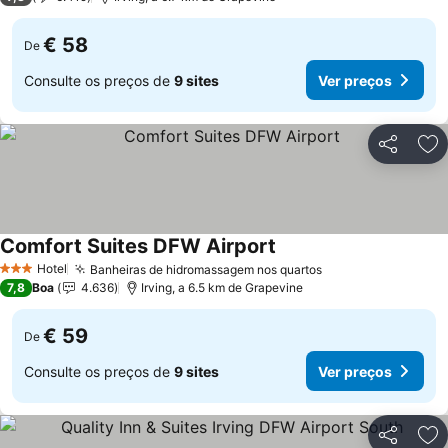
€ 58
De
Consulte os preços de
9 sites
Ver preços
Partilhar
Ad
Comfort Suites DFW Airport
Ver preços
Hotel
Banheiras de hidromassagem nos quartos
Ver preços
3 Estrelas
7,8
Boa
4.636
Irving, a 6.5 km de Grapevine
€ 59
De
Consulte os preços de
9 sites
Ver preços
Partilhar
Ad