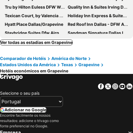
Tru by Hilton Euless DFW West
Quality Inn & Suites Irving DFW Airport South
Texican Court, by Valencia Hotel Collection
Holiday Inn Express & Suites Arlington North – Stadium Area By Ihg
Hyatt Place Dallas/Grapevine
Red Roof Inn Dallas - DFW Airport North
Staybridge Suites Dfw Airport North By Ihg
Sandman Signature Dallas Las Colinas Hotel & Suites
La Quinta Inn & Suites by Wyndham DFW Airport West - Euless
NYLO Las Colinas Hotel, Tapestry Collection by Hilton
Ver todas as estadias em Grapevine
Ramada by Wyndham DFW Airport
Wyndham DFW Airport
Comparador de Hotéis
América do Norte
Best Western Irving Inn & Suites at DFW Airport
OYO Hotel Irving DFW Airport South
Estados Unidos da América
Texas
Grapevine
Marriott Dallas Las Colinas
Studio 6 Suites North Richland Hills, TX
Hotéis económicos em Grapevine
Spark by Hilton Grand Prairie
Comfort Inn Dallas North Love Field Airport
R Nite Star Hotel
Sonesta Simply Suites Arlington
Facebook
Twitter
Insta
Yo
Selecione o seu país
Adicionar no Google
Encontre facilmente os nossos
resultados: adicione o trivago como
fonte preferencial no Google.
Empresa