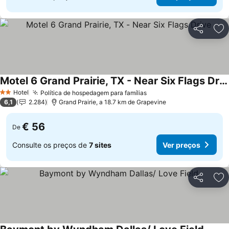
Partilhar
Ad
Motel 6 Grand Prairie, TX - Near Six Flags Drive
Ver preços
Hotel
Política de hospedagem para famílias
Ver preços
2 Estrelas
6,1
2.284
Grand Prairie, a 18.7 km de Grapevine
€ 56
De
Consulte os preços de
7 sites
Ver preços
Partilhar
Ad