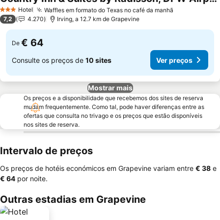
Ver preços
Hotel
Waffles em formato do Texas no café da manhã
Ver preços
3 Estrelas
7,2
4.270
Irving, a 12.7 km de Grapevine
€ 64
De
Consulte os preços de
10 sites
Ver preços
Mostrar mais
Os preços e a disponibilidade que recebemos dos sites de reserva
mudam frequentemente. Como tal, pode haver diferenças entre as
ofertas que consulta no trivago e os preços que estão disponíveis
nos sites de reserva.
Intervalo de preços
Os preços de hotéis económicos em Grapevine variam entre
‎€ 38
e
‎€ 64
por noite.
Outras estadias em Grapevine