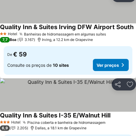
Quality Inn & Suites Irving DFW Airport South
V
Hotel
Banheiras de hidromassagem em algumas suítes
Ver preços
2 Estrelas
7,7
Boa
3.167
Irving, a 12.2 km de Grapevine
€ 59
De
Consulte os preços de
10 sites
Ver preços
Partilhar
Ad
Quality Inn & Suites I-35 E/Walnut Hill
Ver preços
Hotel
Piscina coberta e banheira de hidromassagem
Ver preços
3 Estrelas
6,9
2.205
Dallas, a 18.1 km de Grapevine