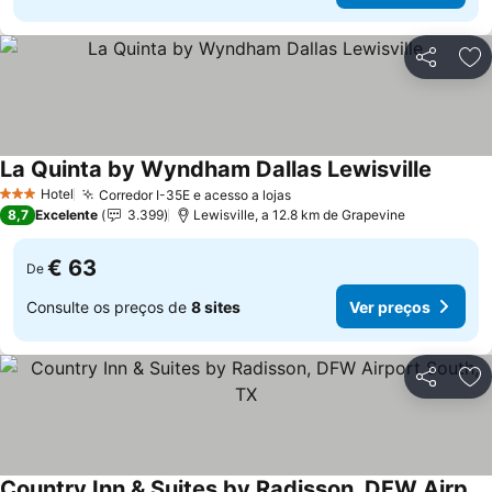
Partilhar
Ad
La Quinta by Wyndham Dallas Lewisville
Ver pr
Hotel
Corredor I-35E e acesso a lojas
Ver preços
3 Estrelas
8,7
Excelente
3.399
Lewisville, a 12.8 km de Grapevine
€ 63
De
Consulte os preços de
8 sites
Ver preços
Partilhar
Ad
Country Inn & Suites by Radisson, DFW Airport South, TX