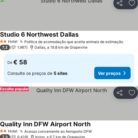
Partilhar
Ad
Studio 6 Northwest Dallas
Ver preços
Hotel
Política de acomodação que aceita animais de estimação
Ver p
2 Estrelas
7,2
1.967
Dallas, a 19.8 km de Grapevine
€ 58
De
Consulte os preços de
5 sites
Ver preços
Escolha popular
Partilhar
Ad
Quality Inn DFW Airport North
Ver preços
Hotel
Acesso conveniente ao Aeroporto DFW
Ver preços
2 Estrelas
7,3
6.419
Irving, a 6.7 km de Grapevine