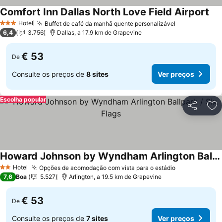
Comfort Inn Dallas North Love Field Airport
Ver
Hotel
Buffet de café da manhã quente personalizável
Ver preços
3 Estrelas
6,4
3.756
Dallas, a 17.9 km de Grapevine
€ 53
De
Consulte os preços de
8 sites
Ver preços
Escolha popular
Partilhar
Ad
Howard Johnson by Wyndham Arlington Ballpark / Six Flags
Ver preços
Hotel
Opções de acomodação com vista para o estádio
Ver preços
2 Estrelas
7,6
Boa
5.527
Arlington, a 19.5 km de Grapevine
€ 53
De
Consulte os preços de
7 sites
Ver preços