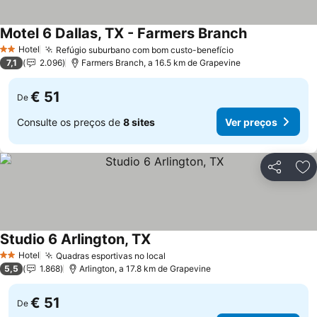
Motel 6 Dallas, TX - Farmers Branch
Ver preços
Hotel
Refúgio suburbano com bom custo-benefício
Ver preços
2 Estrelas
7,1
2.096
Farmers Branch, a 16.5 km de Grapevine
€ 51
De
Consulte os preços de
8 sites
Ver preços
Partilhar
Ad
Studio 6 Arlington, TX
Ver preços
Hotel
Quadras esportivas no local
Ver preços
2 Estrelas
5,5
1.868
Arlington, a 17.8 km de Grapevine
€ 51
De