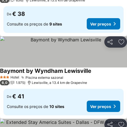
5,3
636
Lewisville, a 13.0 km de Grapevine
€ 38
De
Consulte os preços de
9 sites
Ver preços
Partilhar
Ad
Baymont by Wyndham Lewisville
Ver preços
Hotel
Piscina externa sazonal
Ver preços
3 Estrelas
6,0
1.975
Lewisville, a 13.4 km de Grapevine
€ 41
De
Consulte os preços de
10 sites
Ver preços