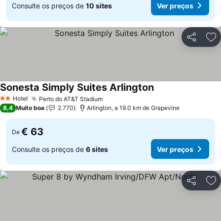
Consulte os preços de
10 sites
Ver preços
Partilhar
Ad
Sonesta Simply Suites Arlington
Ver preços
Hotel
Perto do AT&T Stadium
Ver preços
2 Estrelas
8,4
Muito boa
2.770
Arlington, a 19.0 km de Grapevine
€ 63
De
Consulte os preços de
6 sites
Ver preços
Partilhar
Ad