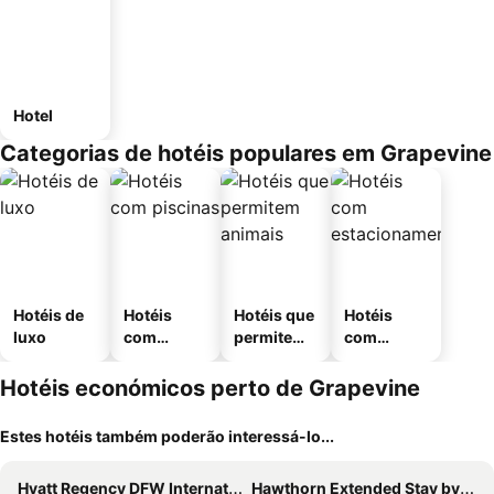
Hotel
Categorias de hotéis populares em Grapevine
Hotéis de
Hotéis
Hotéis que
Hotéis
luxo
com
permitem
com
piscinas
animais
estaciona
mento
Hotéis económicos perto de Grapevine
Estes hotéis também poderão interessá-lo...
Hyatt Regency DFW International Airport
Hawthorn Extended Stay by Wyndham Bedford / Dallas