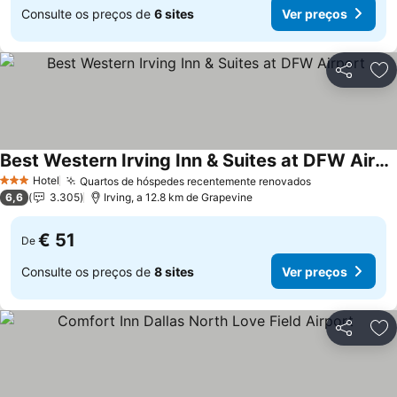
Consulte os preços de
6 sites
Ver preços
Partilhar
Ad
Best Western Irving Inn & Suites at DFW Airport
Ver preços
Hotel
Quartos de hóspedes recentemente renovados
Ver preços
3 Estrelas
6,6
3.305
Irving, a 12.8 km de Grapevine
€ 51
De
Consulte os preços de
8 sites
Ver preços
Partilhar
Ad