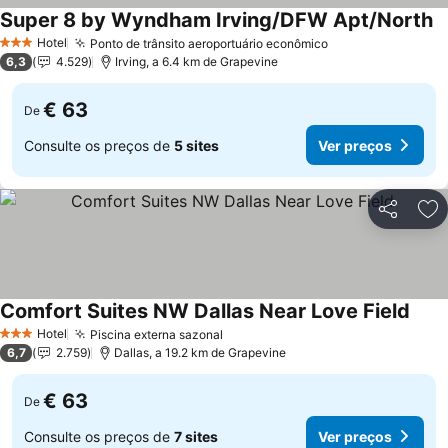
Super 8 by Wyndham Irving/DFW Apt/North
V
Hotel
Ponto de trânsito aeroportuário econômico
Ver preços
3 Estrelas
6,3
4.529
Irving, a 6.4 km de Grapevine
€ 63
De
Consulte os preços de
5 sites
Ver preços
Partilhar
Ad
Comfort Suites NW Dallas Near Love Field
Ver 
Hotel
Piscina externa sazonal
Ver preços
3 Estrelas
6,7
2.759
Dallas, a 19.2 km de Grapevine
€ 63
De
Consulte os preços de
7 sites
Ver preços