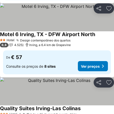
Partilhar
Ad
Motel 6 Irving, TX - DFW Airport North
Ver preço
Hotel
Design contemporâneo dos quartos
Ver preços
2 Estrelas
6,8
4.525
Irving, a 6.4 km de Grapevine
€ 57
De
Consulte os preços de
8 sites
Ver preços
Partilhar
Ad
Quality Suites Irving-Las Colinas
Ver preços