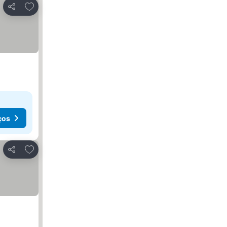
Adicionar aos favoritos
Partilhar
ços
Adicionar aos favoritos
Partilhar