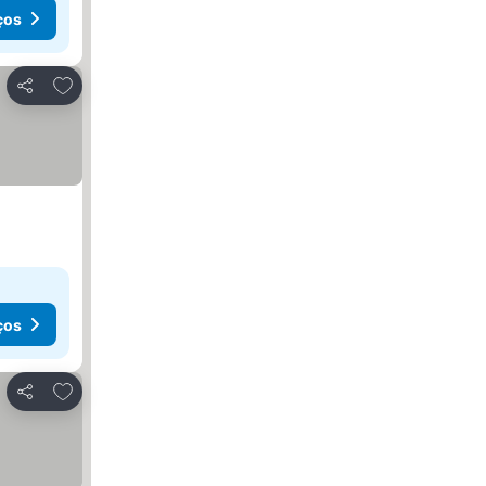
ços
Adicionar aos favoritos
Partilhar
ços
Adicionar aos favoritos
Partilhar