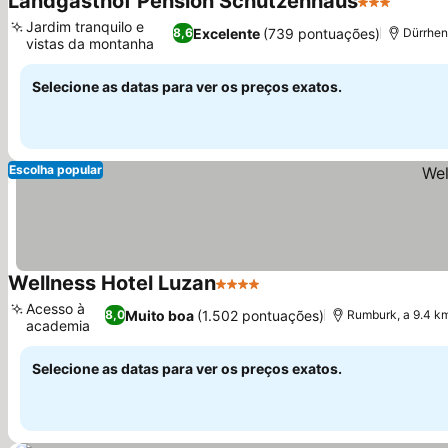
Landgasthof Pension Schützenhaus
3 Estrelas
Ver pr
Jardim tranquilo e
Excelente
(739 pontuações)
8,6
Dürrhen
vistas da montanha
Ver preços
Selecione as datas para ver os preços exatos.
Escolha popular
Wellness Hotel Luzan
4 Estrelas
Ver preços
Acesso à
Muito boa
(1.502 pontuações)
8,0
Rumburk, a 9.4 k
academia
Ver preços
Selecione as datas para ver os preços exatos.