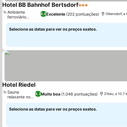
Hotel BB Bahnhof Bertsdorf
3 Estrelas
Ver preços
Ambiente
Excelente
(202 pontuações)
8,8
Olbersdorf, 
ferroviário
Ver preços
histórico
Selecione as datas para ver os preços exatos.
Hotel Riedel
Ver preços
Sauna
Muito boa
(1.046 pontuações)
8,3
Zittau, a 10.
relaxante no
Ver preços
local
Selecione as datas para ver os preços exatos.