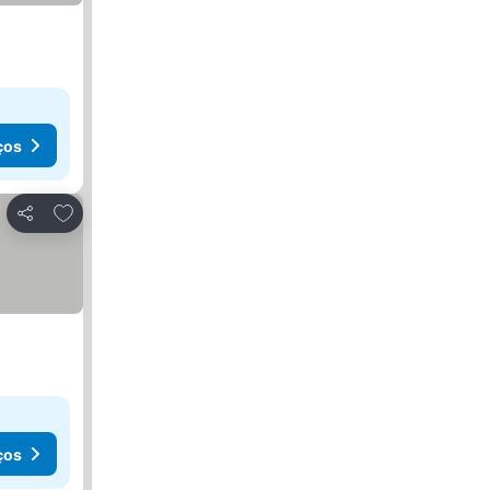
ços
Adicionar aos favoritos
Partilhar
ços