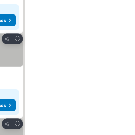
ços
Adicionar aos favoritos
Partilhar
ços
Adicionar aos favoritos
Partilhar