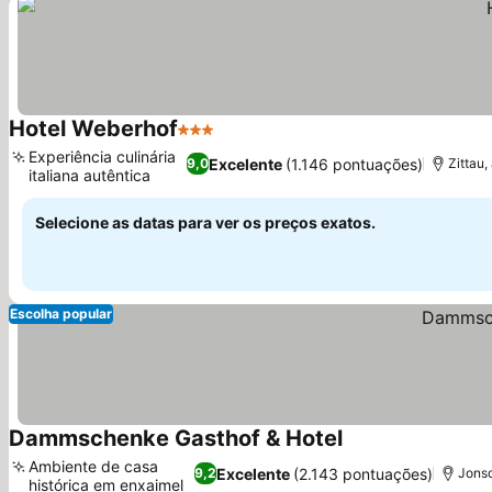
Hotel Weberhof
3 Estrelas
Ver preços
Experiência culinária
Excelente
(1.146 pontuações)
9,0
Zittau
italiana autêntica
Ver preços
Selecione as datas para ver os preços exatos.
Escolha popular
Dammschenke Gasthof & Hotel
Ver preços
Ambiente de casa
Excelente
(2.143 pontuações)
9,2
Jonsd
histórica em enxaimel