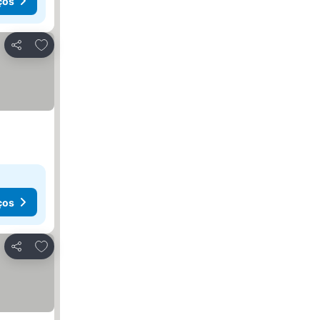
ços
Adicionar aos favoritos
Partilhar
ços
Adicionar aos favoritos
Partilhar