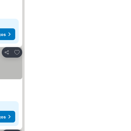
ços
Adicionar aos favoritos
Partilhar
ços