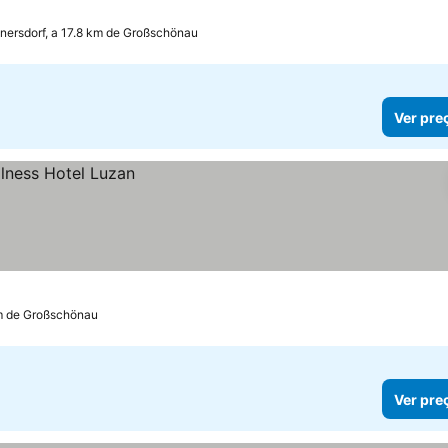
eços
nersdorf, a 17.8 km de Großschönau
Ver pre
m de Großschönau
Ver pre