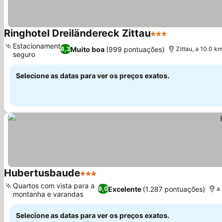
Ringhotel Dreiländereck Zittau
3 Estrelas
Ver preços
Estacionamento
Muito boa
(999 pontuações)
8,3
Zittau, a 10.0 
seguro
Ver preços
Selecione as datas para ver os preços exatos.
Hubertusbaude
3 Estrelas
Ver preços
Quartos com vista para a
Excelente
(1.287 pontuações)
9,0
a
montanha e varandas
Ver preços
Selecione as datas para ver os preços exatos.