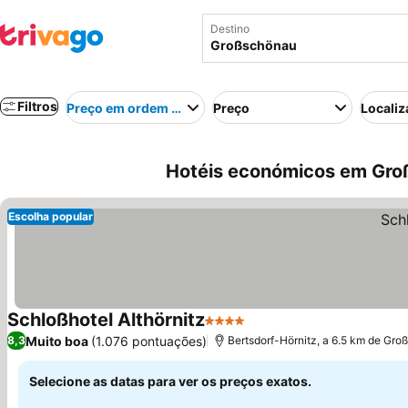
Destino
Filtros
Preço em ordem crescente
Preço
Localiz
Hotéis económicos em Gro
Escolha popular
Schloßhotel Althörnitz
4 Estrelas
Ver preços
Muito boa
(1.076 pontuações)
8,3
Bertsdorf-Hörnitz, a 6.5 km de Gr
Selecione as datas para ver os preços exatos.