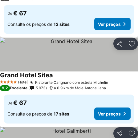
€ 67
De
Consulte os preços de
12 sites
Ver preços
Partilhar
Ad
Grand Hotel Sitea
Ver preços
Hotel
Ristorante Carignano com estrela Michelin
Ver preços
5 Estrelas
9,2
Excelente
5.973
a 0.9 km de Mole Antonelliana
€ 67
De
Consulte os preços de
17 sites
Ver preços
Partilhar
Ad