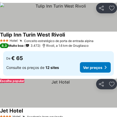
Partilhar
Ad
Tulip Inn Turin West Rivoli
Ver preços
Hotel
Conceito estratégico de porta de entrada alpina
Ver preços
3 Estrelas
8,3
Muito boa
3.472
Rivoli, a 1.6 km de Grugliasco
€ 65
De
Consulte os preços de
12 sites
Ver preços
Escolha popular
Partilhar
Ad
Jet Hotel
Ver preços
Hotel
Academia bem equipada