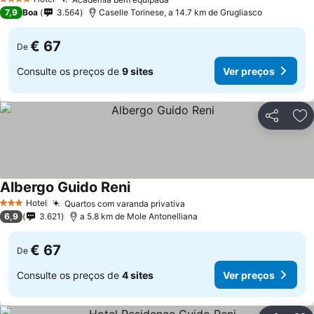
Ver preços
4 Estrelas
7,9
Boa
3.564
Caselle Torinese, a 14.7 km de Grugliasco
€ 67
De
Consulte os preços de
9 sites
Ver preços
Partilhar
Ad
Albergo Guido Reni
Ver preços
Hotel
Quartos com varanda privativa
Ver preços
3 Estrelas
6,9
3.621
a 5.8 km de Mole Antonelliana
€ 67
De
Consulte os preços de
4 sites
Ver preços