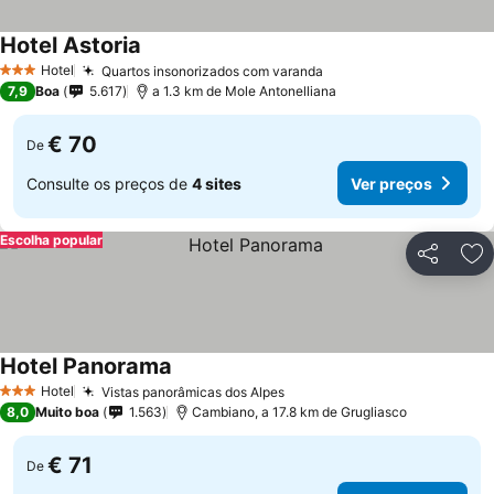
Hotel Astoria
Ver preços
Hotel
Quartos insonorizados com varanda
Ver preços
3 Estrelas
7,9
Boa
5.617
a 1.3 km de Mole Antonelliana
€ 70
De
Consulte os preços de
4 sites
Ver preços
Escolha popular
Partilhar
Ad
Hotel Panorama
Ver preços
Hotel
Vistas panorâmicas dos Alpes
Ver preços
3 Estrelas
8,0
Muito boa
1.563
Cambiano, a 17.8 km de Grugliasco
€ 71
De