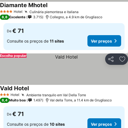
Diamante Mhotel
Ver preços
Hotel
Culinária piemontesa e italiana
Ver preços
4 Estrelas
8,8
Excelente
3.715
Collegno, a 4.9 km de Grugliasco
€ 71
De
Consulte os preços de
11 sites
Ver preços
Escolha popular
Partilhar
Ad
Vald Hotel
Ver preços
Hotel
Ambiente tranquilo em Val Della Torre
Ver preços
3 Estrelas
8,4
Muito boa
1.497
Val della Torre, a 11.4 km de Grugliasco
€ 71
De
Consulte os preços de
10 sites
Ver preços