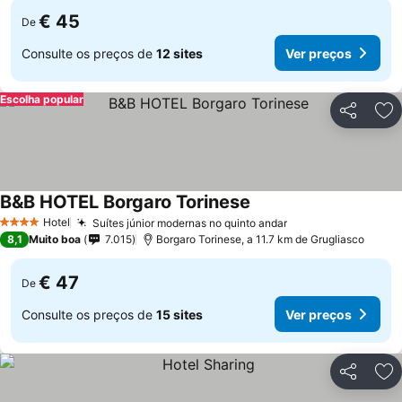
€ 45
De
Consulte os preços de
12 sites
Ver preços
Escolha popular
Partilhar
Ad
B&B HOTEL Borgaro Torinese
Ver preços
Hotel
Suítes júnior modernas no quinto andar
Ver preços
4 Estrelas
8,1
Muito boa
7.015
Borgaro Torinese, a 11.7 km de Grugliasco
€ 47
De
Consulte os preços de
15 sites
Ver preços
Partilhar
Ad