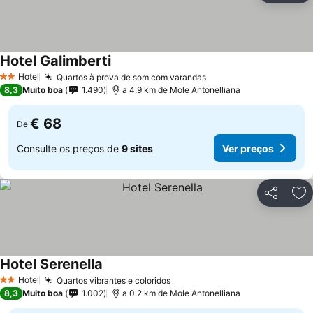
Hotel Galimberti
Ver preços
Hotel
Quartos à prova de som com varandas
Ver preços
2 Estrelas
8,3
Muito boa
1.490
a 4.9 km de Mole Antonelliana
€ 68
De
Consulte os preços de
9 sites
Ver preços
Partilhar
Ad
Hotel Serenella
Ver preços
Hotel
Quartos vibrantes e coloridos
Ver preços
2 Estrelas
8,3
Muito boa
1.002
a 0.2 km de Mole Antonelliana