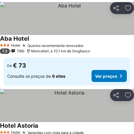
Partilhar
Ad
Aba Hotel
Ver preços
Hotel
Quartos recentemente renovados
Ver preços
3 Estrelas
7,2
796
Moncalieri, a 10.1 km de Grugliasco
€ 73
De
Consulte os preços de
6 sites
Ver preços
Partilhar
Ad
Hotel Astoria
Ver preços
Hotel
Varandas com vista para a cidade
Ver preços