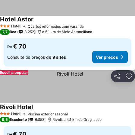
Hotel Astor
Ver preços
Hotel
Quartos reformados com varanda
Ver preços
3 Estrelas
7,7
Boa
3.252
a 5.1 km de Mole Antonelliana
€ 70
De
Consulte os preços de
9 sites
Ver preços
Escolha popular
Partilhar
Ad
Rivoli Hotel
Ver preços
Hotel
Piscina exterior sazonal
Ver preços
3 Estrelas
8,5
Excelente
6.858
Rivoli, a 4.1 km de Grugliasco
€ 70
De