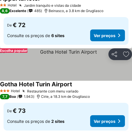
Ver preços
Hotel
Jardim tranquilo e vistas da cidade
Ver preços
2 Estrelas
8,6
Excelente
485
Beinasco, a 3.8 km de Grugliasco
€ 72
De
Consulte os preços de
6 sites
Ver preços
Escolha popular
Partilhar
Ad
Gotha Hotel Turin Airport
Ver preços
Hotel
Restaurante com menu variado
Ver preços
3 Estrelas
7,7
Boa
1.943
Cirie, a 18.3 km de Grugliasco
€ 73
De
Consulte os preços de
2 sites
Ver preços