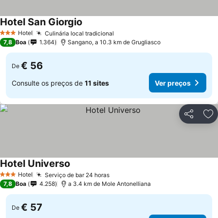
Hotel San Giorgio
Ver preços
Hotel
Culinária local tradicional
Ver preços
3 Estrelas
7,8
Boa
1.364
Sangano, a 10.3 km de Grugliasco
€ 56
De
Consulte os preços de
11 sites
Ver preços
Partilhar
Ad
Hotel Universo
Ver preços
Hotel
Serviço de bar 24 horas
Ver preços
3 Estrelas
7,8
Boa
4.258
a 3.4 km de Mole Antonelliana
€ 57
De