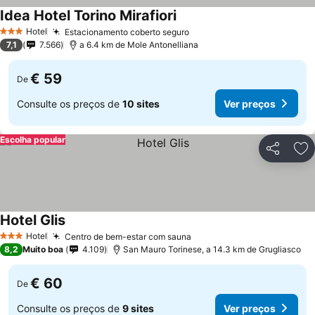
Idea Hotel Torino Mirafiori
Ver preços
Hotel
Estacionamento coberto seguro
Ver preços
3 Estrelas
7,1
7.566
a 6.4 km de Mole Antonelliana
€ 59
De
Consulte os preços de
10 sites
Ver preços
Escolha popular
Partilhar
Ad
Hotel Glis
Ver preços
Hotel
Centro de bem-estar com sauna
Ver preços
3 Estrelas
8,2
Muito boa
4.109
San Mauro Torinese, a 14.3 km de Grugliasco
€ 60
De
Consulte os preços de
9 sites
Ver preços