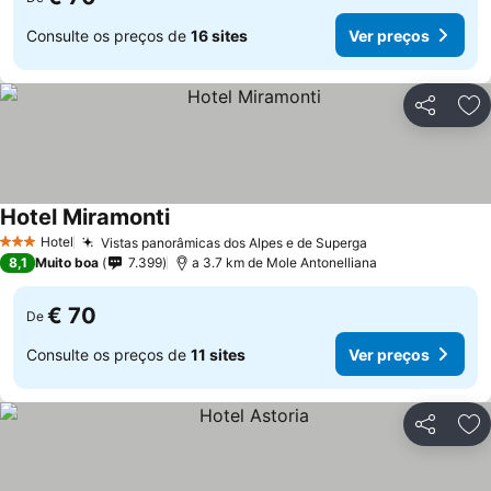
Consulte os preços de
16 sites
Ver preços
Partilhar
Ad
Hotel Miramonti
Ver preços
Hotel
Vistas panorâmicas dos Alpes e de Superga
Ver preços
3 Estrelas
8,1
Muito boa
7.399
a 3.7 km de Mole Antonelliana
€ 70
De
Consulte os preços de
11 sites
Ver preços
Partilhar
Ad