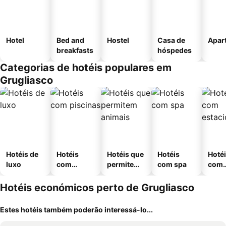
Hotel
Bed and
Hostel
Casa de
Apar
breakfasts
hóspedes
Categorias de hotéis populares em
Grugliasco
Hotéis de
Hotéis
Hotéis que
Hotéis
Hoté
luxo
com
permitem
com spa
com
piscinas
animais
esta
ment
Hotéis económicos perto de Grugliasco
Estes hotéis também poderão interessá-lo...