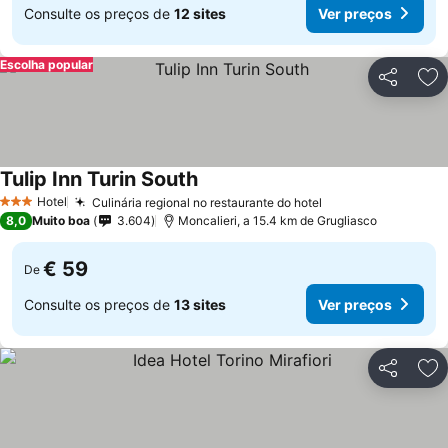
Consulte os preços de
12 sites
Ver preços
Escolha popular
Partilhar
Ad
Tulip Inn Turin South
Ver preços
Hotel
Culinária regional no restaurante do hotel
Ver preços
3 Estrelas
8,0
Muito boa
3.604
Moncalieri, a 15.4 km de Grugliasco
€ 59
De
Consulte os preços de
13 sites
Ver preços
Partilhar
Ad