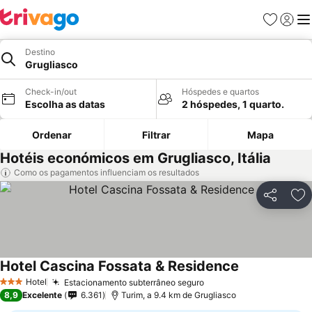
Favoritos
Iniciar
Me
Destino
Grugliasco
Check-in/out
Hóspedes e quartos
Escolha as datas
2 hóspedes, 1 quarto.
Ordenar
Filtrar
Mapa
Hotéis económicos em Grugliasco, Itália
Como os pagamentos influenciam os resultados
Partilhar
Ad
Hotel Cascina Fossata & Residence
Ver preços
Hotel
Estacionamento subterrâneo seguro
Ver preços
3 Estrelas
8,9
Excelente
6.361
Turim, a 9.4 km de Grugliasco