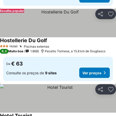
Escolha popular
Partilhar
Ad
Hostellerie Du Golf
Ver preços
Hotel
Piscinas externas
Ver preços
3 Estrelas
8,3
Muito boa
1.868
Pecetto Torinese, a 15.8 km de Grugliasco
€ 63
De
Consulte os preços de
9 sites
Ver preços
Partilhar
Ad
Hotel Tourist