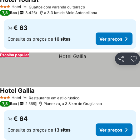
Ver preços
Hotel
Quartos com varanda ou terraço
Ver preços
3 Estrelas
7,8
Boa
3.426
a 3.3 km de Mole Antonelliana
€ 63
De
Consulte os preços de
16 sites
Ver preços
Escolha popular
Partilhar
Ad
Hotel Gallia
Ver preços
Hotel
Restaurante em estilo rústico
Ver preços
3 Estrelas
7,8
Boa
2.568
Pianezza, a 3.8 km de Grugliasco
€ 64
De
Consulte os preços de
13 sites
Ver preços