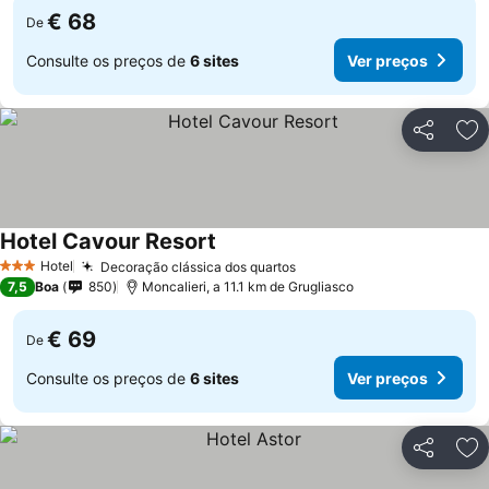
€ 68
De
Consulte os preços de
6 sites
Ver preços
Partilhar
Ad
Hotel Cavour Resort
Ver preços
Hotel
Decoração clássica dos quartos
Ver preços
3 Estrelas
7,5
Boa
850
Moncalieri, a 11.1 km de Grugliasco
€ 69
De
Consulte os preços de
6 sites
Ver preços
Partilhar
Ad