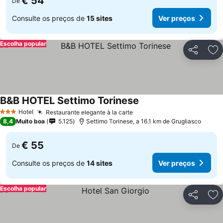
€ 54
De
Consulte os preços de
15 sites
Ver preços
Escolha popular
Partilhar
Ad
B&B HOTEL Settimo Torinese
Ver preços
Hotel
Restaurante elegante à la carte
Ver preços
3 Estrelas
8,4
Muito boa
5.125
Settimo Torinese, a 16.1 km de Grugliasco
€ 55
De
Consulte os preços de
14 sites
Ver preços
Escolha popular
Partilhar
Ad