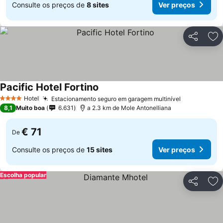
Consulte os preços de
8 sites
Ver preços
Partilhar
Ad
Pacific Hotel Fortino
Ver preços
Hotel
Estacionamento seguro em garagem multinível
Ver preços
4 Estrelas
8,1
Muito boa
6.631
a 2.3 km de Mole Antonelliana
€ 71
De
Consulte os preços de
15 sites
Ver preços
Escolha popular
Partilhar
Ad