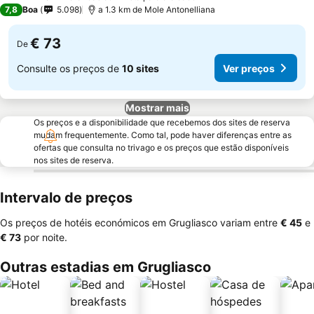
3 Estrelas
7,8
Boa
5.098
a 1.3 km de Mole Antonelliana
€ 73
De
Consulte os preços de
10 sites
Ver preços
Mostrar mais
Os preços e a disponibilidade que recebemos dos sites de reserva
mudam frequentemente. Como tal, pode haver diferenças entre as
ofertas que consulta no trivago e os preços que estão disponíveis
nos sites de reserva.
Intervalo de preços
Os preços de hotéis económicos em Grugliasco variam entre
‎€ 45
e
‎€ 73
por noite.
Outras estadias em Grugliasco