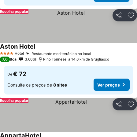
Escolha popular
Partilhar
Ad
Aston Hotel
Ver preços
Hotel
Restaurante mediterrânico no local
Ver preços
4 Estrelas
7,6
Boa
3.606
Pino Torinese, a 14.6 km de Grugliasco
€ 72
De
Consulte os preços de
8 sites
Ver preços
Escolha popular
Partilhar
Ad
AppartaHotel