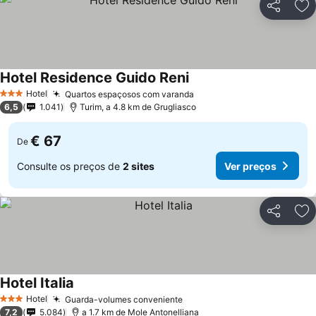
Partilhar
Ad
Hotel Residence Guido Reni
Ver preços
Hotel
Quartos espaçosos com varanda
Ver preços
3 Estrelas
6,5
1.041
Turim, a 4.8 km de Grugliasco
€ 67
De
Consulte os preços de
2 sites
Ver preços
Partilhar
Ad
Hotel Italia
Ver preços
Hotel
Guarda-volumes conveniente
Ver preços
3 Estrelas
7,2
5.084
a 1.7 km de Mole Antonelliana