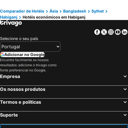
Comparador de Hotéis
Ásia
Bangladesh
Sylhet
Habiganj
Hotéis económicos em Habiganj
Facebook
Twitter
Insta
Yo
Selecione o seu país
Adicionar no Google
Encontre facilmente os nossos
resultados: adicione o trivago como
fonte preferencial no Google.
Empresa
Os nossos produtos
Termos e políticas
Suporte