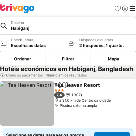
Favoritos
Iniciar
Me
Destino
Habiganj
Check-in/out
Hóspedes e quartos
Escolha as datas
2 hóspedes, 1 quarto.
Ordenar
Filtrar
Mapa
Hotéis económicos em Habiganj, Bangladesh
Como os pagamentos influenciam os resultados
Tea Heaven Resort
Partilhar
Adicionar aos favoritos
Ver pr
3 Estrelas
7,4
1.307
a 31.0 km de Centro da cidade
Piscina externa ampla
Ver preços
Selecione as datas para ver os preços