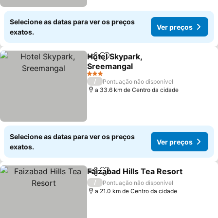
Selecione as datas para ver os preços
Ver preços
exatos.
Hotel Skypark,
Partilhar
Adicionar aos favoritos
Sreemangal
Ver preços
3 Estrelas
/
Pontuação não disponível
a 33.6 km de Centro da cidade
Selecione as datas para ver os preços
Ver preços
exatos.
Faizabad Hills Tea Resort
Partilhar
Adicionar aos favoritos
V
/
Pontuação não disponível
a 21.0 km de Centro da cidade