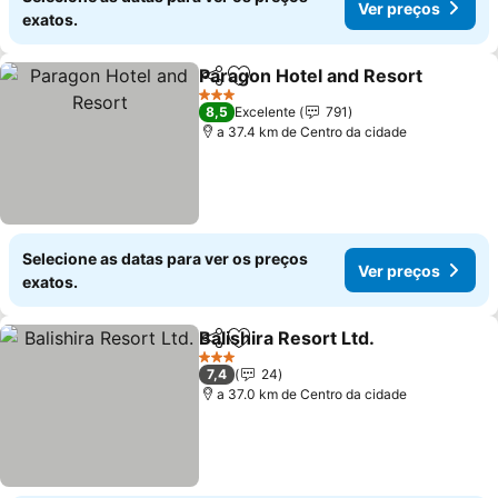
Ver preços
exatos.
Paragon Hotel and Resort
Partilhar
Adicionar aos favoritos
3 Estrelas
8,5
Excelente
791
a 37.4 km de Centro da cidade
Selecione as datas para ver os preços
Ver preços
exatos.
Balishira Resort Ltd.
Partilhar
Adicionar aos favoritos
Ver p
3 Estrelas
7,4
24
a 37.0 km de Centro da cidade