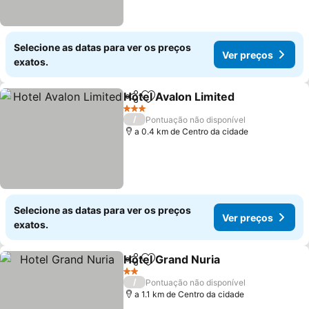
Selecione as datas para ver os preços
Ver preços
exatos.
Hotel Avalon Limited
Partilhar
Adicionar aos favoritos
Ver p
3 Estrelas
/
Pontuação não disponível
a 0.4 km de Centro da cidade
Selecione as datas para ver os preços
Ver preços
exatos.
Hotel Grand Nuria
Partilhar
Adicionar aos favoritos
Ver preç
2 Estrelas
/
Pontuação não disponível
a 1.1 km de Centro da cidade