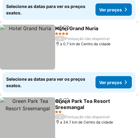
Selecione as datas para ver os preços
Ver preços
exatos.
Hotel Grand Nuria
Partilhar
Adicionar aos favoritos
Ver preç
4 Estrelas
/
Pontuação não disponível
a 0.7 km de Centro da cidade
Selecione as datas para ver os preços
Ver preços
exatos.
Green Park Tea Resort
Partilhar
Adicionar aos favoritos
Sreemangal
Ver preços
2 Estrelas
/
Pontuação não disponível
a 34.7 km de Centro da cidade