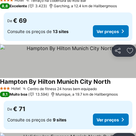
Hotel
Terraço na cobertura do Rosi Bar
4 Estrelas
8,8
Excelente
3.423
Garching, a 12.4 km de Hallbergmoos
€ 69
De
Consulte os preços de
13 sites
Ver preços
Partilhar
Ad
Hampton By Hilton Munich City North
Hotel
Centro de fitness 24 horas bem equipado
3 Estrelas
8,1
Muito boa
13.594
Munique, a 19.7 km de Hallbergmoos
€ 71
De
Consulte os preços de
9 sites
Ver preços