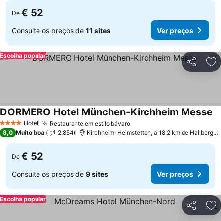
€ 52
De
Consulte os preços de
11 sites
Ver preços
Escolha popular
Partilhar
Ad
DORMERO Hotel München-Kirchheim Messe
Hotel
Restaurante em estilo bávaro
4 Estrelas
8,0
Muito boa
2.854
Kirchheim-Heimstetten, a 18.2 km de Hallbergmoos
€ 52
De
Consulte os preços de
9 sites
Ver preços
Escolha popular
Partilhar
Ad