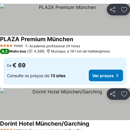
Partilhar
Ad
PLAZA Premium München
Hotel
Academia profissional 24 horas
4 Estrelas
8,2
Muito boa
4.266
Munique, a 19.1 km de Hallbergmoos
€ 69
De
Consulte os preços de
13 sites
Ver preços
Partilhar
Ad
Dorint Hotel München/Garching