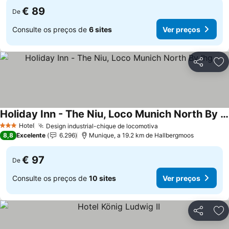
€ 89
De
Consulte os preços de
6 sites
Ver preços
Partilhar
Ad
Holiday Inn - The Niu, Loco Munich North By Ihg
Hotel
Design industrial-chique de locomotiva
3 Estrelas
8,8
Excelente
6.296
Munique, a 19.2 km de Hallbergmoos
€ 97
De
Consulte os preços de
10 sites
Ver preços
Partilhar
Ad