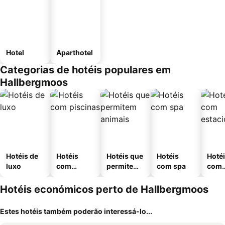
Hotel
Aparthotel
Categorias de hotéis populares em
Hallbergmoos
Hotéis de
Hotéis
Hotéis que
Hotéis
Hoté
luxo
com
permitem
com spa
com
piscinas
animais
esta
ment
Hotéis económicos perto de Hallbergmoos
Estes hotéis também poderão interessá-lo...