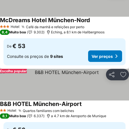
McDreams Hotel München-Nord
Hotel
Café da manhã e refeições por perto
3 Estrelas
8,4
Muito boa
9.302
Eching, a 8.1 km de Hallbergmoos
€ 53
De
Consulte os preços de
9 sites
Ver preços
Escolha popular
Partilhar
Ad
B&B HOTEL München-Airport
Hotel
Quartos familiares com beliches
2 Estrelas
8,1
Muito boa
6.337
a 4.7 km de Aeroporto de Munique