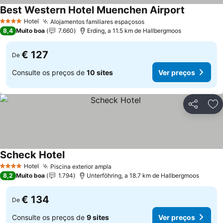
Best Western Hotel Muenchen Airport
Hotel
Alojamentos familiares espaçosos
4 Estrelas
8,4
Muito boa
7.660
Erding, a 11.5 km de Hallbergmoos
€ 127
De
Consulte os preços de
10 sites
Ver preços
Partilhar
Ad
Scheck Hotel
Hotel
Piscina exterior ampla
4 Estrelas
8,2
Muito boa
1.794
Unterföhring, a 18.7 km de Hallbergmoos
€ 134
De
Consulte os preços de
9 sites
Ver preços