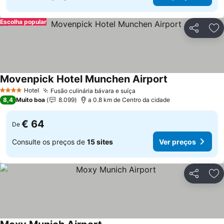
Escolha popular
Partilhar
Ad
Movenpick Hotel Munchen Airport
Hotel
Fusão culinária bávara e suíça
4 Estrelas
8,4
Muito boa
8.099
a 0.8 km de Centro da cidade
€ 64
De
Consulte os preços de
15 sites
Ver preços
Partilhar
Ad