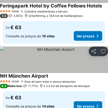
Feringapark Hotel by Coffee Fellows Hotels
Hotel
Culinária mediterrânea e bávara
4 Estrelas
7,3
4.603
Unterföhring, a 18.8 km de Hallbergmoos
€ 63
De
Consulte os preços de
10 sites
Ver preços
Partilhar
Ad
NH München Airport
Hotel
Área de bem-estar e sauna relaxantes
4 Estrelas
8,3
Muito boa
11.770
a 3.5 km de Aeroporto de Munique
€ 63
De
Consulte os preços de
14 sites
Ver preços