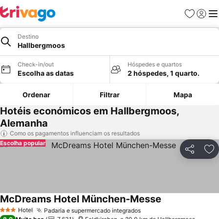
Favoritos
Iniciar
Me
Destino
Hallbergmoos
Check-in/out
Hóspedes e quartos
Escolha as datas
2 hóspedes, 1 quarto.
Ordenar
Filtrar
Mapa
Hotéis económicos em Hallbergmoos,
Alemanha
Como os pagamentos influenciam os resultados
Escolha popular
Partilhar
Ad
McDreams Hotel München-Messe
Hotel
Padaria e supermercado integrados
3 Estrelas