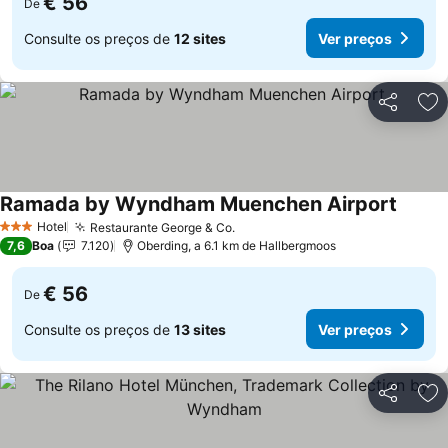
€ 56
De
Consulte os preços de
12 sites
Ver preços
Partilhar
Ad
Ramada by Wyndham Muenchen Airport
Hotel
Restaurante George & Co.
3 Estrelas
7,6
Boa
7.120
Oberding, a 6.1 km de Hallbergmoos
€ 56
De
Consulte os preços de
13 sites
Ver preços
Partilhar
Ad