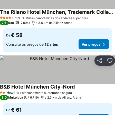
The Rilano Hotel München, Trademark Collection by Wyndham
Hotel
Vistas panorâmicas dos andares superiores
4 Estrelas
7,6
Boa
7.994
a 3.0 km de Allianz Arena
€ 58
De
Consulte os preços de
12 sites
Ver preços
Partilhar
Ad
B&B Hotel München City-Nord
Hotel
Estacionamento subterrâneo seguro
2 Estrelas
8,0
Muito boa
6.719
a 2.3 km de Allianz Arena
€ 61
De