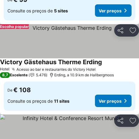
Consulte os preços de
5 sites
Ver preços
Escolha popular
Partilhar
Ad
Victory Gästehaus Therme Erding
Hotel
Acesso ao bar e restaurantes do Victory Hotel
8,7
Excelente
5.476
Erding, a 10.9 km de Hallbergmoos
€ 108
De
Consulte os preços de
11 sites
Ver preços
Partilhar
Ad