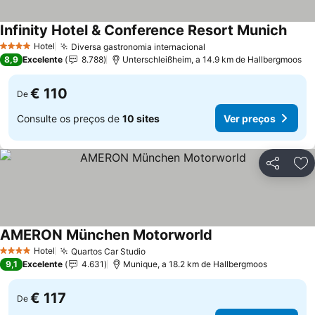
Infinity Hotel & Conference Resort Munich
Hotel
Diversa gastronomia internacional
4 Estrelas
8,9
Excelente
8.788
Unterschleißheim, a 14.9 km de Hallbergmoos
€ 110
De
Consulte os preços de
10 sites
Ver preços
Partilhar
Ad
AMERON München Motorworld
Hotel
Quartos Car Studio
4 Estrelas
9,1
Excelente
4.631
Munique, a 18.2 km de Hallbergmoos
€ 117
De