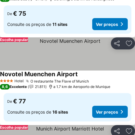
€ 75
De
Consulte os preços de
11 sites
Ver preços
Escolha popular
Partilhar
Ad
Novotel Muenchen Airport
Hotel
O restaurante The Flave of Munich
4 Estrelas
8,6
Excelente
21.811
a 1.7 km de Aeroporto de Munique
€ 77
De
Consulte os preços de
16 sites
Ver preços
Escolha popular
Partilhar
Ad