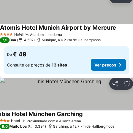
Partilhar
Ad
Atomis Hotel Munich Airport by Mercure
Hotel
Academia moderna
4 Estrelas
7,9
Boa
4.592
Munique, a 6.2 km de Hallbergmoos
€ 49
De
Consulte os preços de
13 sites
Ver preços
Partilhar
Ad
ibis Hotel München Garching
Hotel
Proximidade com a Allianz Arena
3 Estrelas
8,0
Muito boa
3.394
Garching, a 12.7 km de Hallbergmoos