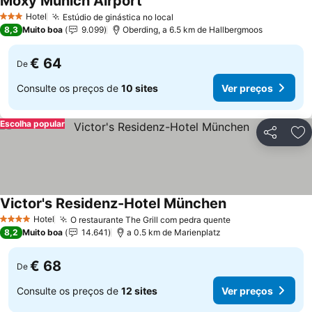
Moxy Munich Airport
Hotel
Estúdio de ginástica no local
3 Estrelas
8,3
Muito boa
9.099
Oberding, a 6.5 km de Hallbergmoos
€ 64
De
Consulte os preços de
10 sites
Ver preços
Escolha popular
Partilhar
Ad
Victor's Residenz-Hotel München
Hotel
O restaurante The Grill com pedra quente
4 Estrelas
8,2
Muito boa
14.641
a 0.5 km de Marienplatz
€ 68
De
Consulte os preços de
12 sites
Ver preços