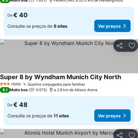
8,0
Muito boa
7.631
Feldkirchen, a 20.0 km de Hallbergmoos
€ 40
De
Consulte os preços de
9 sites
Ver preços
Partilhar
Ad
Super 8 by Wyndham Munich City North
Hotel
Quartos conjugados para famílias
3 Estrelas
8,1
Muito boa
9.575
a 2.8 km de Allianz Arena
€ 48
De
Consulte os preços de
11 sites
Ver preços