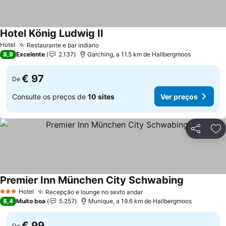
Hotel König Ludwig II
Hotel
Restaurante e bar indiano
8,9
Excelente
2.137
Garching, a 11.5 km de Hallbergmoos
€ 97
De
Consulte os preços de
10 sites
Ver preços
Partilhar
Ad
Premier Inn München City Schwabing
Hotel
Recepção e lounge no sexto andar
3 Estrelas
8,4
Muito boa
5.257
Munique, a 19.6 km de Hallbergmoos
€ 99
De