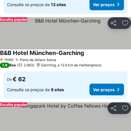
Consulte os preços de
13 sites
Ver preços
Escolha popular
Partilhar
Ad
B&B Hotel München-Garching
Hotel
Perto da Allianz Arena
1 Estrelas
7,8
Boa
2.963
Garching, a 12.6 km de Hallbergmoos
€ 62
De
Consulte os preços de
8 sites
Ver preços
Escolha popular
Partilhar
Ad