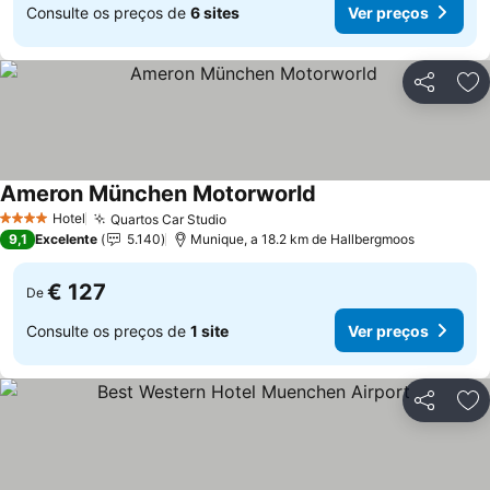
Consulte os preços de
6 sites
Ver preços
Partilhar
Ad
Ameron München Motorworld
Hotel
Quartos Car Studio
4 Estrelas
9,1
Excelente
5.140
Munique, a 18.2 km de Hallbergmoos
€ 127
De
Consulte os preços de
1 site
Ver preços
Partilhar
Ad