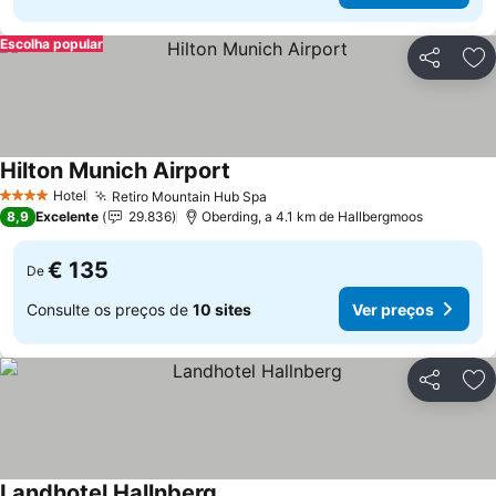
Escolha popular
Partilhar
Ad
Hilton Munich Airport
Hotel
Retiro Mountain Hub Spa
4 Estrelas
8,9
Excelente
29.836
Oberding, a 4.1 km de Hallbergmoos
€ 135
De
Consulte os preços de
10 sites
Ver preços
Partilhar
Ad
Landhotel Hallnberg