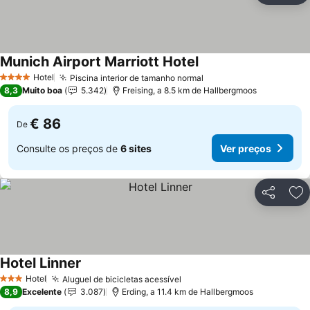
Munich Airport Marriott Hotel
Hotel
Piscina interior de tamanho normal
4 Estrelas
8,3
Muito boa
5.342
Freising, a 8.5 km de Hallbergmoos
€ 86
De
Consulte os preços de
6 sites
Ver preços
Partilhar
Ad
Hotel Linner
Hotel
Aluguel de bicicletas acessível
3 Estrelas
8,9
Excelente
3.087
Erding, a 11.4 km de Hallbergmoos