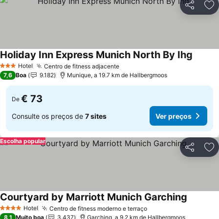
Partilhar
Ad
Holiday Inn Express Munich North By Ihg
Hotel
Centro de fitness adjacente
3 Estrelas
7,6
Boa
9.182
Munique, a 19.7 km de Hallbergmoos
€ 73
De
Consulte os preços de
7 sites
Ver preços
Escolha popular
Partilhar
Ad
Courtyard by Marriott Munich Garching
Hotel
Centro de fitness moderno e terraço
4 Estrelas
8,1
Muito boa
3.437
Garching, a 9.2 km de Hallbergmoos