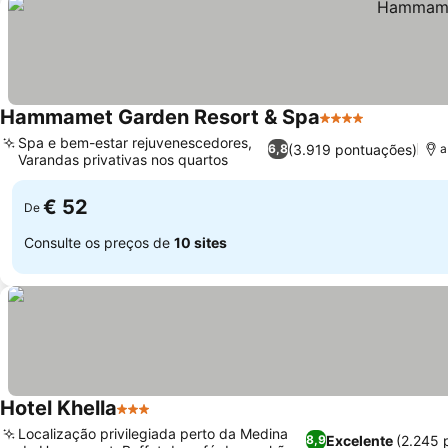
Hammamet Garden Resort & Spa
4 Estrelas
Spa e bem-estar rejuvenescedores,
(3.919 pontuações)
6,8
a
Varandas privativas nos quartos
€ 52
De
Consulte os preços de
10 sites
Hotel Khella
3 Estrelas
Localização privilegiada perto da Medina
Excelente
(2.245 
8,9