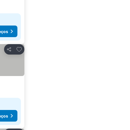
eços
Adicionar aos favoritos
Partilhar
eços