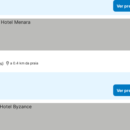
Ver pr
s)
a 0.4 km da praia
Ver pr