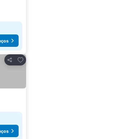
eços
Adicionar aos favoritos
Partilhar
eços