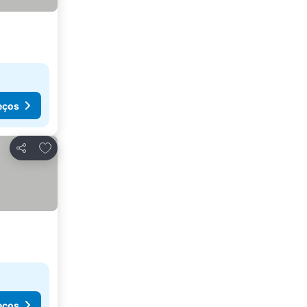
eços
Adicionar aos favoritos
Partilhar
eços