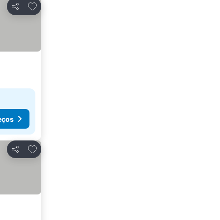
Adicionar aos favoritos
Partilhar
eços
Adicionar aos favoritos
Partilhar