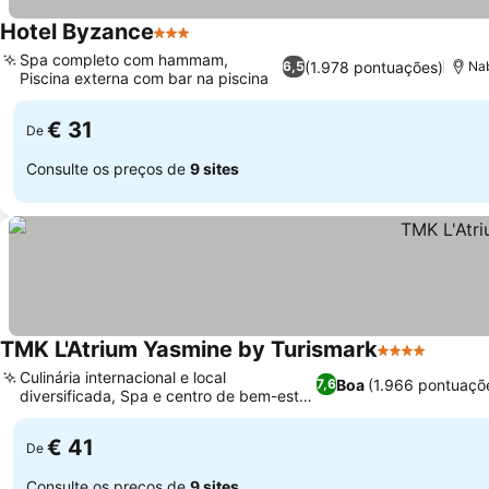
Hotel Byzance
3 Estrelas
Spa completo com hammam,
(1.978 pontuações)
6,5
Nab
Piscina externa com bar na piscina
€ 31
De
Consulte os preços de
9 sites
TMK L'Atrium Yasmine by Turismark
4 Estrelas
Culinária internacional e local
Boa
(1.966 pontuaçõ
7,6
diversificada, Spa e centro de bem-estar
exclusivos
€ 41
De
Consulte os preços de
9 sites