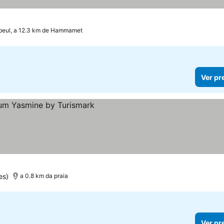
eul, a 12.3 km de Hammamet
Ver pr
es)
a 0.8 km da praia
Ver pr