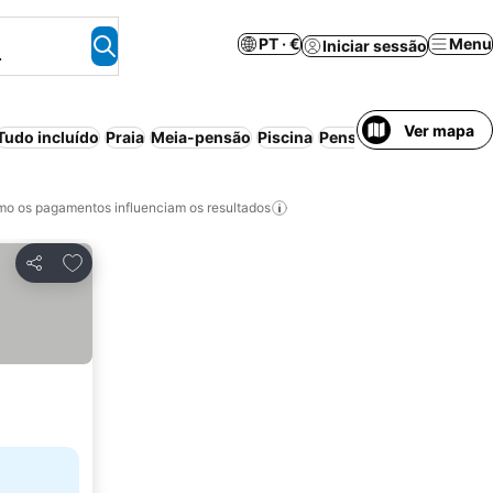
PT · €
Menu
Iniciar sessão
.
Ver mapa
Tudo incluído
Praia
Meia-pensão
Piscina
Pensão completa
Reso
o os pagamentos influenciam os resultados
Adicionar aos favoritos
Partilhar