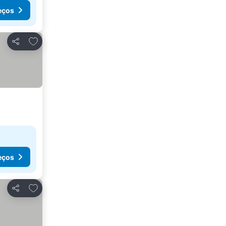
eços
Adicionar aos favoritos
Partilhar
eços
Adicionar aos favoritos
Partilhar