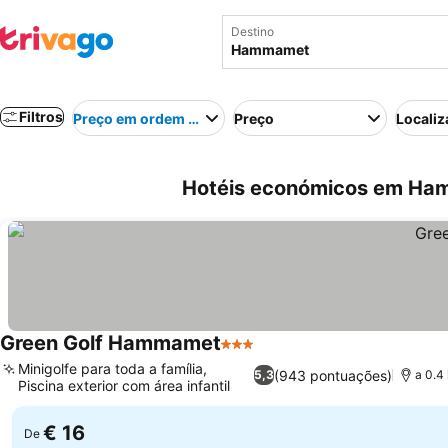
Destino
Filtros
Preço em ordem crescente
Preço
Localiz
Hotéis económicos em Ham
Green Golf Hammamet
3 Estrelas
Minigolfe para toda a família,
(943 pontuações)
5,3
a 0.4
Piscina exterior com área infantil
€ 16
De