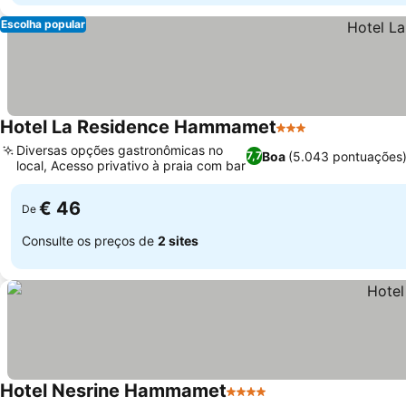
Escolha popular
Hotel La Residence Hammamet
3 Estrelas
Diversas opções gastronômicas no
Boa
(5.043 pontuações
7,7
local, Acesso privativo à praia com bar
€ 46
De
Consulte os preços de
2 sites
Hotel Nesrine Hammamet
4 Estrelas