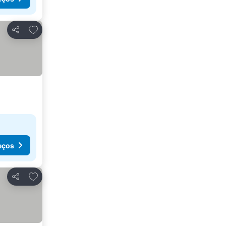
Adicionar aos favoritos
Partilhar
eços
Adicionar aos favoritos
Partilhar