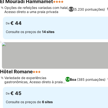
El Mouradi Hammamet
4 Estrelas
Opções de refeições variadas com halal,
(5.230 pontuações)
6,5
Acesso direto a uma praia privada
€ 44
De
Consulte os preços de
14 sites
Hôtel Romane
3 Estrelas
Variedade de experiências
Boa
(385 pontuações)
7,6
gastronômicas, Acesso direto à praia
privada
€ 45
De
Consulte os preços de
6 sites