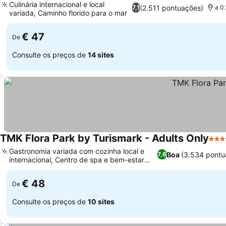
Culinária internacional e local
(2.511 pontuações)
7,1
a 0
variada, Caminho florido para o mar
€ 47
De
Consulte os preços de
14 sites
TMK Flora Park by Turismark - Adults Only
4 Es
Gastronomia variada com cozinha local e
Boa
(3.534 pontu
7,6
internacional, Centro de spa e bem-estar
dedicado
€ 48
De
Consulte os preços de
10 sites