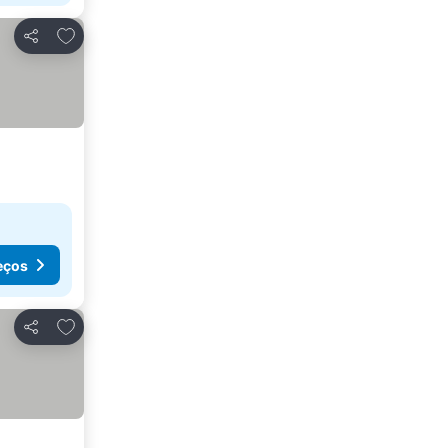
Adicionar aos favoritos
Partilhar
eços
Adicionar aos favoritos
Partilhar