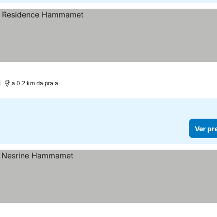
)
a 0.2 km da praia
Ver pr