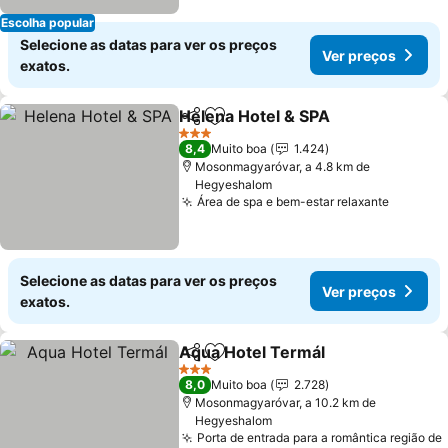
Escolha popular
Selecione as datas para ver os preços
Ver preços
exatos.
Helena Hotel & SPA
Partilhar
Adicionar aos favoritos
3 Estrelas
8,4
Muito boa
1.424
Mosonmagyaróvar, a 4.8 km de
Hegyeshalom
Área de spa e bem-estar relaxante
Selecione as datas para ver os preços
Ver preços
exatos.
Aqua Hotel Termál
Partilhar
Adicionar aos favoritos
3 Estrelas
8,0
Muito boa
2.728
Mosonmagyaróvar, a 10.2 km de
Hegyeshalom
Porta de entrada para a romântica região de