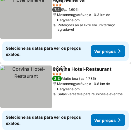
Hotel Minerva
Partilhar
Adicionar aos favoritos
3 Estrelas
7,4
1.606
Mosonmagyaróvar, a 10.3 km de
Hegyeshalom
Refeições ao ar livre em um terraço
agradável
Selecione as datas para ver os preços
Ver preços
exatos.
Corvina Hotel-Restaurant
Partilhar
Adicionar aos favoritos
3 Estrelas
8,3
Muito boa
1.735
Mosonmagyaróvar, a 10.8 km de
Hegyeshalom
Salas versáteis para reuniões e eventos
Selecione as datas para ver os preços
Ver preços
exatos.