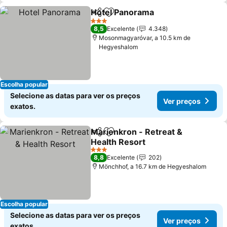
Hotel Panorama
Partilhar
Adicionar aos favoritos
3 Estrelas
8,5
Excelente
4.348
Mosonmagyaróvar, a 10.5 km de
Hegyeshalom
Escolha popular
Selecione as datas para ver os preços
Ver preços
exatos.
Marienkron - Retreat &
Partilhar
Adicionar aos favoritos
Health Resort
3 Estrelas
8,8
Excelente
202
Mönchhof, a 16.7 km de Hegyeshalom
Escolha popular
Selecione as datas para ver os preços
Ver preços
exatos.