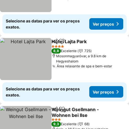
Selecione as datas para ver os preços
Ver preços
exatos.
Hotel Lajta Park
Partilhar
Adicionar aos favoritos
4 Estrelas
8,8
Excelente
725
Mosonmagyaróvar, a 9.8 km de
Hegyeshalom
Área relaxante de spa e bem-estar
Selecione as datas para ver os preços
Ver preços
exatos.
Weingut Gsellmann -
Partilhar
Adicionar aos favoritos
Wohnen bei Ilse
3 Estrelas
9,3
Excelente
68