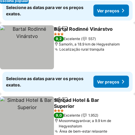
Escolha popular
Selecione as datas para ver os preços
Ver preços
exatos.
Bartal Rodinné Vinárstvo
Partilhar
Adicionar aos favoritos
3 Estrelas
9,2
Excelente
557
Šamorín, a 18.9 km de Hegyeshalom
Localização rural tranquila
Selecione as datas para ver os preços
Ver preços
exatos.
Simbad Hotel & Bar
Partilhar
Adicionar aos favoritos
Superior
3 Estrelas
9,0
Excelente
1.952
Mosonmagyaróvar, a 9.9 km de
Hegyeshalom
Área de bem-estar relaxante