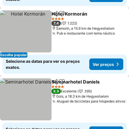
Hotel Kormorán
Partilhar
Adicionar aos favoritos
4 Estrelas
7,4
1.222
Šamorín, a 15.6 km de Hegyeshalom
Pub e restaurante com tema náutico
Escolha popular
Selecione as datas para ver os preços
Ver preços
exatos.
Seminarhotel Daniels
Partilhar
Adicionar aos favoritos
4 Estrelas
8,9
Excelente
395
Gols, a 18.3 km de Hegyeshalom
Aluguel de bicicletas para hóspedes ativos