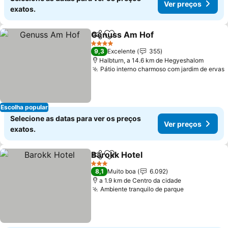
Ver preços
exatos.
Genuss Am Hof
Partilhar
Adicionar aos favoritos
4 Estrelas
9,3
Excelente
355
Halbturn, a 14.6 km de Hegyeshalom
Pátio interno charmoso com jardim de ervas
Escolha popular
Selecione as datas para ver os preços
Ver preços
exatos.
Barokk Hotel
Partilhar
Adicionar aos favoritos
3 Estrelas
8,1
Muito boa
6.092
a 1.9 km de Centro da cidade
Ambiente tranquilo de parque