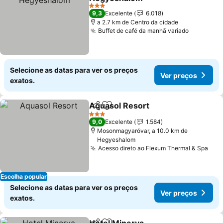
3 Estrelas
9,3
Excelente
6.018
a 2.7 km de Centro da cidade
Buffet de café da manhã variado
Selecione as datas para ver os preços
Ver preços
exatos.
Aquasol Resort
Partilhar
Adicionar aos favoritos
3 Estrelas
9,0
Excelente
1.584
Mosonmagyaróvar, a 10.0 km de
Hegyeshalom
Acesso direto ao Flexum Thermal & Spa
Escolha popular
Selecione as datas para ver os preços
Ver preços
exatos.