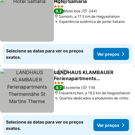
Hotel Samaria
Partilhar
Adicionar aos favoritos
3 Estrelas
8,2
Muito boa
344
Šamorín, a 17.3 km de Hegyeshalom
Experiência autêntica de jantar italiano
Selecione as datas para ver os preços
Ver preços
exatos.
LANDHAUS KLAMBAUER
Partilhar
Adicionar aos favoritos
Ferienapartments
Thermennähe St Martins
3 Estrelas
8,7
Excelente
119
Therme
Frauenkirchen, a 19.2 km de Hegyeshalom
Quartos dedicados a produtores de vinho
Selecione as datas para ver os preços
Ver preços
exatos.