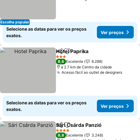
Escolha popular
Selecione as datas para ver os preços
Ver preços
exatos.
Hotel Paprika
Partilhar
Adicionar aos favoritos
3 Estrelas
8,6
Excelente
6.288
a 2.7 km de Centro da cidade
Acesso fácil ao outlet de designers
Selecione as datas para ver os preços
Ver preços
exatos.
Sári Csárda Panzió
Partilhar
Adicionar aos favoritos
4 Estrelas
8,8
Excelente
3.248