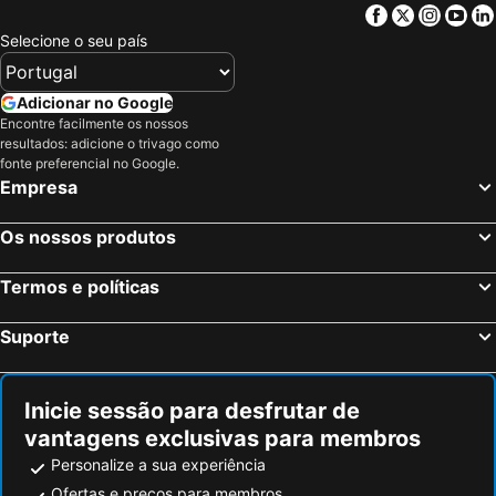
Facebook
Twitter
Insta
Yo
Selecione o seu país
Adicionar no Google
Encontre facilmente os nossos
resultados: adicione o trivago como
fonte preferencial no Google.
Empresa
Os nossos produtos
Termos e políticas
Suporte
Inicie sessão para desfrutar de
vantagens exclusivas para membros
Personalize a sua experiência
Ofertas e preços para membros