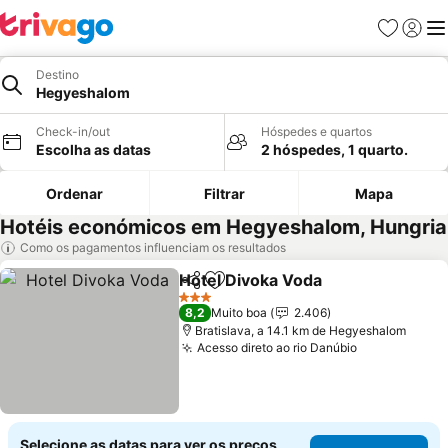
Favoritos
Iniciar
Me
Destino
Hegyeshalom
Check-in/out
Hóspedes e quartos
Escolha as datas
2 hóspedes, 1 quarto.
Ordenar
Filtrar
Mapa
Hotéis económicos em Hegyeshalom, Hungria
Como os pagamentos influenciam os resultados
Hotel Divoka Voda
Partilhar
Adicionar aos favoritos
3 Estrelas
8,2
Muito boa
2.406
Bratislava, a 14.1 km de Hegyeshalom
Acesso direto ao rio Danúbio
Selecione as datas para ver os preços