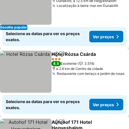
Dunakiliti, a 12.5 km de Hegyeshalom
Localização à beira-mar em Dunakiliti
Escolha popular
Selecione as datas para ver os preços
Ver preços
exatos.
Hotel Rózsa Csárda
Partilhar
Adicionar aos favoritos
3 Estrelas
8,5
Excelente
3.516
a 2.6 km de Centro da cidade
Restaurante com terraço e jardim de rosas
Selecione as datas para ver os preços
Ver preços
exatos.
Autohof 171 Hotel
Partilhar
Adicionar aos favoritos
Hegyeshalom