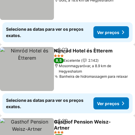
Gols, a 18.6 km de Hegyeshalom
Selecione as datas para ver os preços
Ver preços
exatos.
Nimród Hotel és Ètterem
Partilhar
Adicionar aos favoritos
3 Estrelas
8,5
Excelente
2.142
Mosonmagyaróvar, a 8.9 km de
Hegyeshalom
Banheira de hidromassagem para relaxar
Selecione as datas para ver os preços
Ver preços
exatos.
Gasthof Pension Weisz-
Partilhar
Adicionar aos favoritos
Artner
3 Estrelas