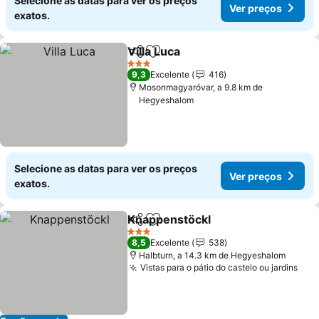
Selecione as datas para ver os preços
Ver preços
exatos.
Villa Luca
Partilhar
Adicionar aos favoritos
3 Estrelas
9,3
Excelente
416
Mosonmagyaróvar, a 9.8 km de
Hegyeshalom
Selecione as datas para ver os preços
Ver preços
exatos.
Knappenstöckl
Partilhar
Adicionar aos favoritos
3 Estrelas
8,5
Excelente
538
Halbturn, a 14.3 km de Hegyeshalom
Vistas para o pátio do castelo ou jardins