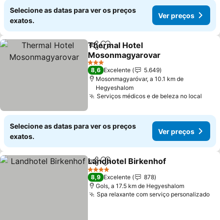
Selecione as datas para ver os preços
Ver preços
exatos.
Thermal Hotel
Partilhar
Adicionar aos favoritos
Mosonmagyarovar
3 Estrelas
8,6
Excelente
5.649
Mosonmagyaróvar, a 10.1 km de
Hegyeshalom
Serviços médicos e de beleza no local
Selecione as datas para ver os preços
Ver preços
exatos.
Landhotel Birkenhof
Partilhar
Adicionar aos favoritos
4 Estrelas
8,9
Excelente
878
Gols, a 17.5 km de Hegyeshalom
Spa relaxante com serviço personalizado