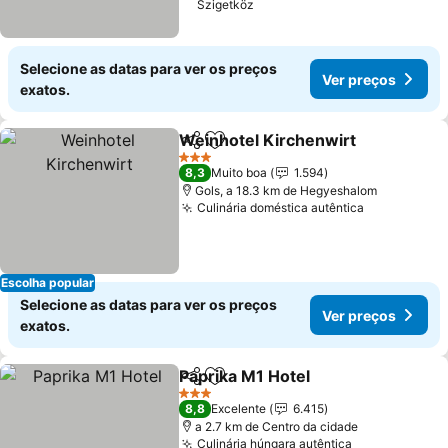
Szigetköz
Selecione as datas para ver os preços
Ver preços
exatos.
Weinhotel Kirchenwirt
Partilhar
Adicionar aos favoritos
3 Estrelas
8,3
Muito boa
1.594
Gols, a 18.3 km de Hegyeshalom
Culinária doméstica autêntica
Escolha popular
Selecione as datas para ver os preços
Ver preços
exatos.
Paprika M1 Hotel
Partilhar
Adicionar aos favoritos
3 Estrelas
8,8
Excelente
6.415
a 2.7 km de Centro da cidade
Culinária húngara autêntica