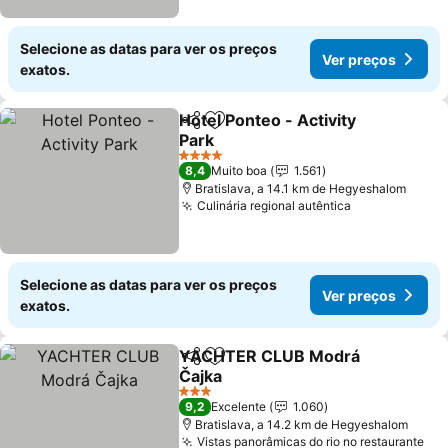
Selecione as datas para ver os preços
Ver preços
exatos.
Hotel Ponteo - Activity
Partilhar
Adicionar aos favoritos
Park
4 Estrelas
8,4
Muito boa
1.561
Bratislava, a 14.1 km de Hegyeshalom
Culinária regional autêntica
Selecione as datas para ver os preços
Ver preços
exatos.
YACHTER CLUB Modrá
Partilhar
Adicionar aos favoritos
Čajka
3 Estrelas
9,2
Excelente
1.060
Bratislava, a 14.2 km de Hegyeshalom
Vistas panorâmicas do rio no restaurante