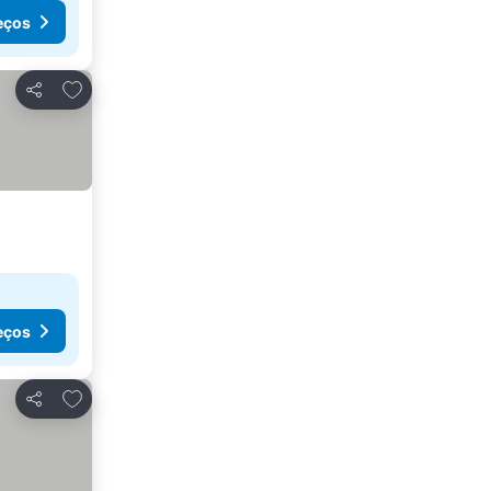
eços
Adicionar aos favoritos
Partilhar
eços
Adicionar aos favoritos
Partilhar