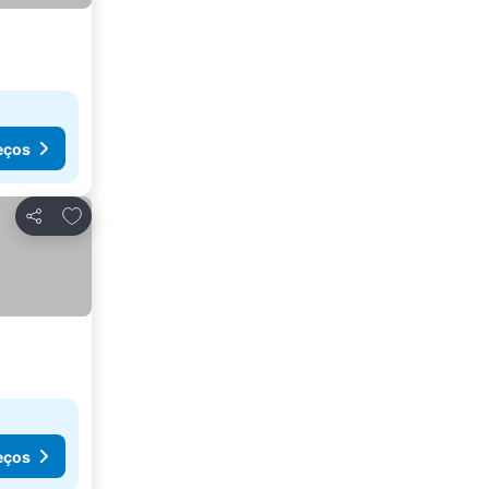
eços
Adicionar aos favoritos
Partilhar
eços