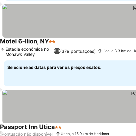
Motel 6-Ilion, NY
2 Estrelas
Estadia econômica no
(379 pontuações)
5,9
Ilion, a 3.3 km de 
Mohawk Valley
Selecione as datas para ver os preços exatos.
Passport Inn Utica
2 Estrelas
Pontuação não disponível
/
Utica, a 15.9 km de Herkimer