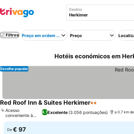
Destino
Filtros
Preço em ordem crescente
Preço
Localiz
Hotéis económicos em Herk
Escolha popular
Red Roof Inn & Suites Herkimer
2 Estrelas
Acesso
Excelente
(3.056 pontuações)
8,7
a 0.7 km de
conveniente à
Thruway
€ 97
De