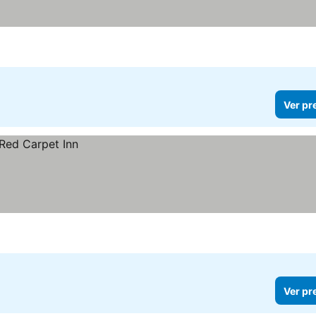
Ver pr
Ver pr