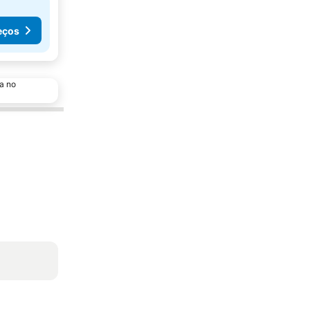
eços
a no