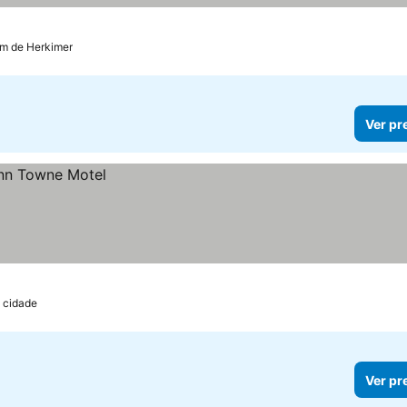
 km de Herkimer
Ver pr
 cidade
Ver pr