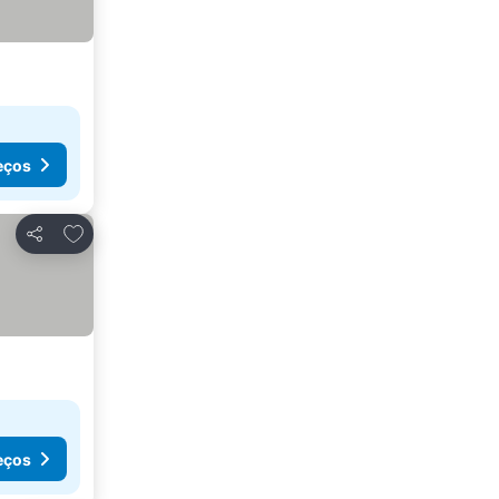
eços
Adicionar aos favoritos
Partilhar
eços