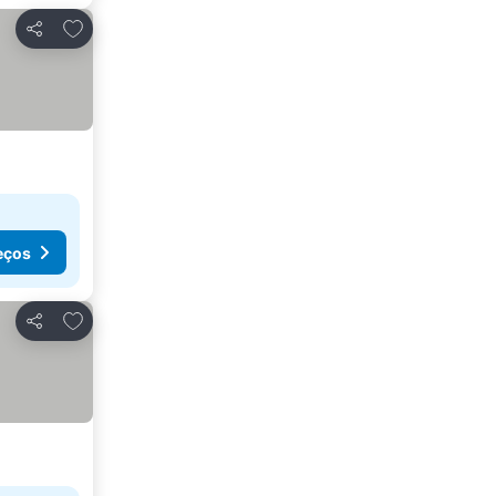
Adicionar aos favoritos
Partilhar
eços
Adicionar aos favoritos
Partilhar