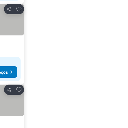
Adicionar aos favoritos
Partilhar
eços
Adicionar aos favoritos
Partilhar