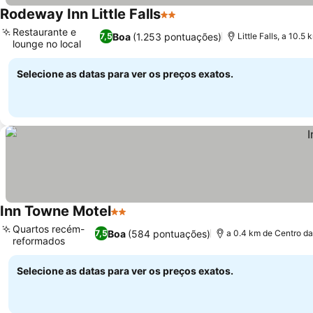
Rodeway Inn Little Falls
2 Estrelas
Restaurante e
Boa
(1.253 pontuações)
7,5
Little Falls, a 10.5
lounge no local
Selecione as datas para ver os preços exatos.
Inn Towne Motel
2 Estrelas
Quartos recém-
Boa
(584 pontuações)
7,5
a 0.4 km de Centro da
reformados
Selecione as datas para ver os preços exatos.