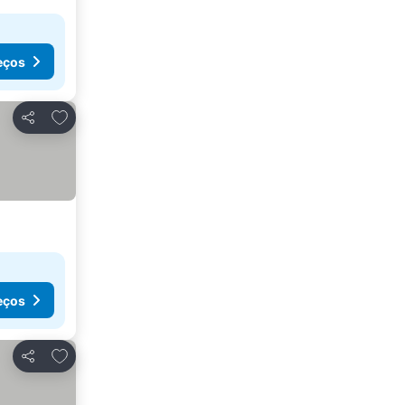
eços
Adicionar aos favoritos
Partilhar
eços
Adicionar aos favoritos
Partilhar