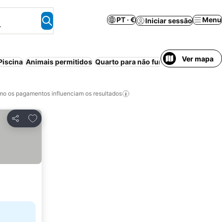
PT · €
Menu
Iniciar sessão
.
Ver mapa
Piscina
Animais permitidos
Quarto para não fumadores
Banheir
o os pagamentos influenciam os resultados
Adicionar aos favoritos
Partilhar