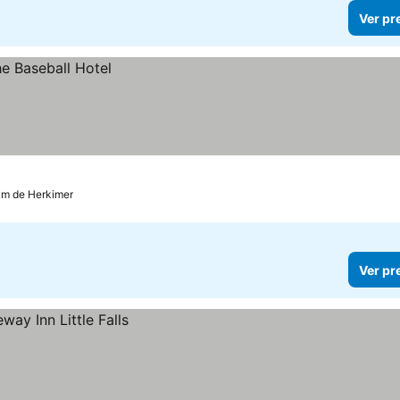
Ver pr
 km de Herkimer
Ver pr