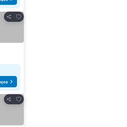
Adicionar aos favoritos
Partilhar
eços
Adicionar aos favoritos
Partilhar