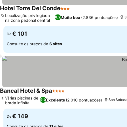
Hotel Torre Del Conde
3 Estrelas
Ver preços
Localização privilegiada
Muito boa
(2.836 pontuações)
8,2
S
na zona pedonal central
Ver preços
€ 101
De
Consulte os preços de
6 sites
Bancal Hotel & Spa
4 Estrelas
Ver preços
Várias piscinas de
Excelente
(2.010 pontuações)
9,0
San Sebast
borda infinita
Ver preços
€ 149
De
Consulte os preços de
11 sites