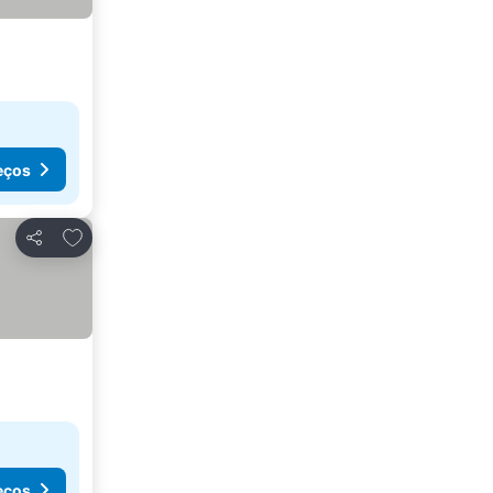
eços
Adicionar aos favoritos
Partilhar
eços