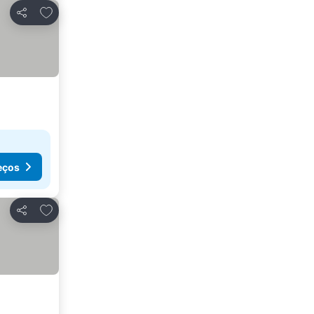
Adicionar aos favoritos
Partilhar
eços
Adicionar aos favoritos
Partilhar