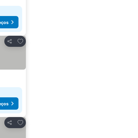
eços
Adicionar aos favoritos
Partilhar
eços
Adicionar aos favoritos
Partilhar