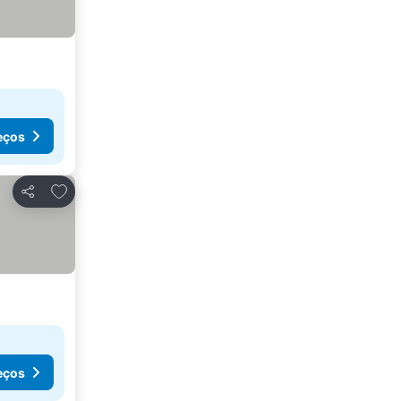
eços
Adicionar aos favoritos
Partilhar
eços