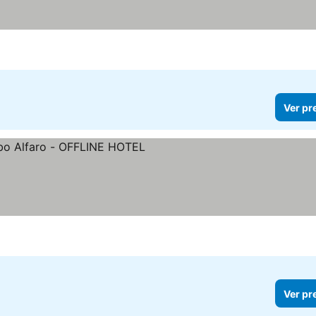
Ver pr
s
reços
Ver pr