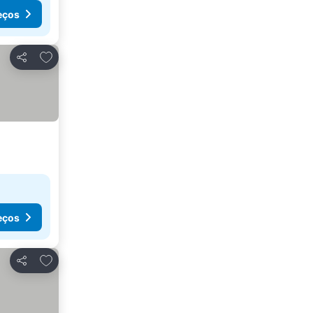
eços
Adicionar aos favoritos
Partilhar
eços
Adicionar aos favoritos
Partilhar