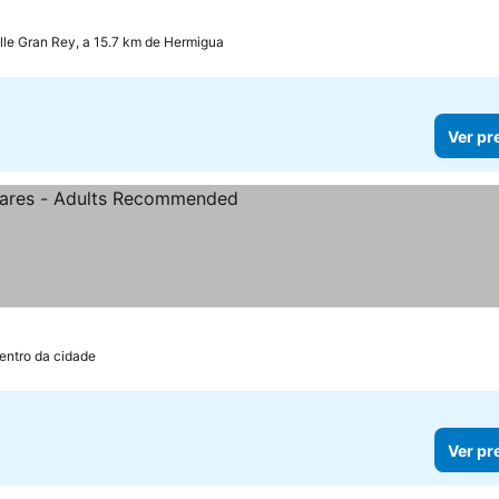
lle Gran Rey, a 15.7 km de Hermigua
Ver pr
relas
Ver preços
entro da cidade
Ver pr