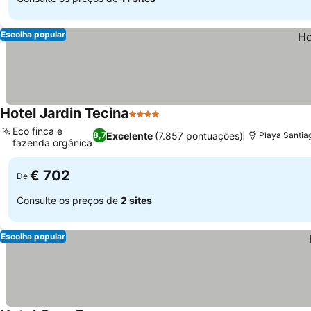
Escolha popular
Hotel Jardin Tecina
4 Estrelas
Ver preços
Eco finca e
Excelente
(7.857 pontuações)
8,7
Playa Santia
fazenda orgânica
Ver preços
€ 702
De
Consulte os preços de
2 sites
Escolha popular