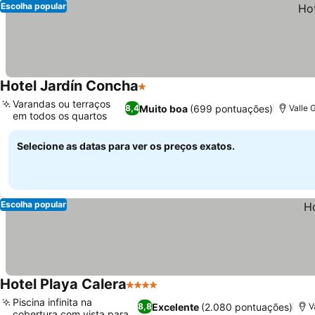
Escolha popular
Hotel Jardín Concha
1 Estrelas
Ver preços
Varandas ou terraços
Muito boa
(699 pontuações)
8,4
Valle 
em todos os quartos
Ver preços
Selecione as datas para ver os preços exatos.
Escolha popular
Hotel Playa Calera
4 Estrelas
Ver preços
Piscina infinita na
Excelente
(2.080 pontuações)
8,8
V
cobertura com vista para o