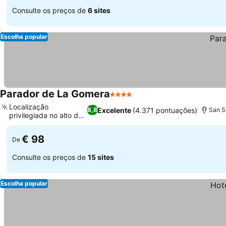
Consulte os preços de
6 sites
Escolha popular
Parador de La Gomera
4 Estrelas
Ver preços
Localização
Excelente
(4.371 pontuações)
8,8
San S
privilegiada no alto da
Ver preços
colina
€ 98
De
Consulte os preços de
15 sites
Escolha popular