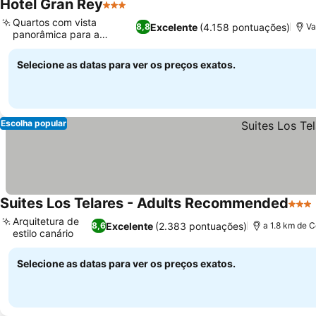
Hotel Gran Rey
3 Estrelas
Ver preços
Quartos com vista
Excelente
(4.158 pontuações)
8,8
Va
panorâmica para a
Ver preços
montanha
Selecione as datas para ver os preços exatos.
Escolha popular
Suites Los Telares - Adults Recommended
3 Est
Arquitetura de
Excelente
(2.383 pontuações)
8,6
a 1.8 km de C
estilo canário
Ver preços
Selecione as datas para ver os preços exatos.