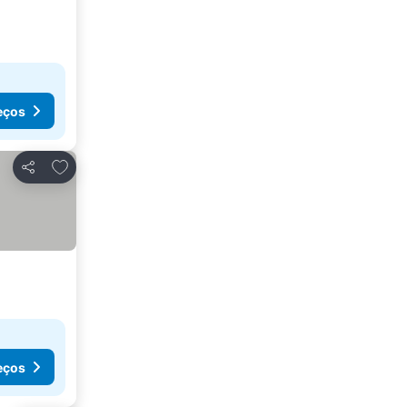
eços
Adicionar aos favoritos
Partilhar
eços