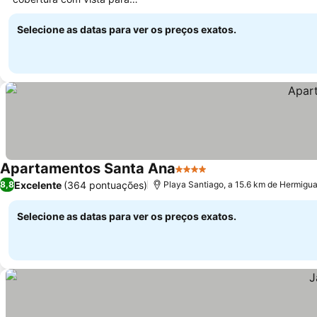
Ver preços
mar
Selecione as datas para ver os preços exatos.
Apartamentos Santa Ana
4 Estrelas
Ver preços
Excelente
(364 pontuações)
8,8
Playa Santiago, a 15.6 km de Hermigu
Selecione as datas para ver os preços exatos.