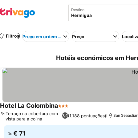
Destino
Filtros
Preço em ordem crescente
Preço
Localiz
Hotéis económicos em Her
Hotel La Colombina
3 Estrelas
Ver preços
Terraço na cobertura com
(1.188 pontuações)
7,4
San Sebastián
vista para a colina
Ver preços
€ 71
De