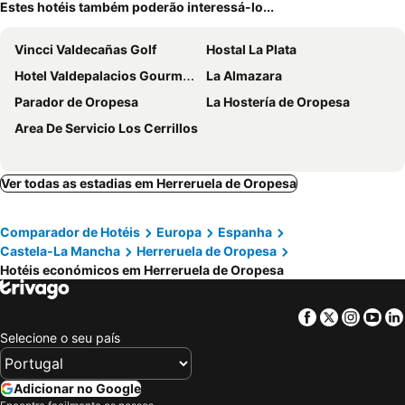
Estes hotéis também poderão interessá-lo...
Vincci Valdecañas Golf
Hostal La Plata
Hotel Valdepalacios Gourmand 5* GL
La Almazara
Parador de Oropesa
La Hostería de Oropesa
Area De Servicio Los Cerrillos
Ver todas as estadias em Herreruela de Oropesa
Comparador de Hotéis
Europa
Espanha
Castela-La Mancha
Herreruela de Oropesa
Hotéis económicos em Herreruela de Oropesa
Facebook
Twitter
Insta
Yo
Selecione o seu país
Adicionar no Google