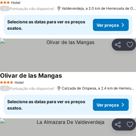
Hotel
3 Estrelas
/
Valdeverdeja, a 2.0 km de Herreruela de Or
Pontuação não disponível
Selecione as datas para ver os preços
Ver preços
exatos.
Partilhar
Ad
Olivar de las Mangas
Ver preços
Hotel
4 Estrelas
/
Calzada de Oropesa, a 2.4 km de Herreruel
Pontuação não disponível
Selecione as datas para ver os preços
Ver preços
exatos.
Partilhar
Ad