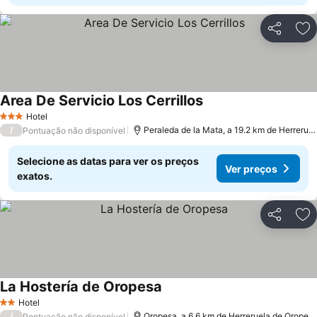
Partilhar
Ad
Area De Servicio Los Cerrillos
Ver preços
Hotel
3 Estrelas
/
Peraleda de la Mata, a 19.2 km de Herrerue
Pontuação não disponível
Selecione as datas para ver os preços
Ver preços
exatos.
Partilhar
Ad
La Hostería de Oropesa
Ver preços
Hotel
2 Estrelas
/
Oropesa, a 6.6 km de Herreruela de Oropes
Pontuação não disponível