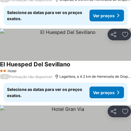
Selecione as datas para ver os preços
Ver preços
exatos.
Partilhar
Ad
El Huesped Del Sevillano
Ver preços
Hotel
2 Estrelas
/
Lagartera, a 4.2 km de Herreruela de Orope
Pontuação não disponível
Selecione as datas para ver os preços
Ver preços
exatos.
Partilhar
Ad