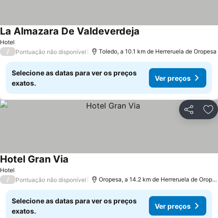
La Almazara De Valdeverdeja
Ver preços
Hotel
/
Toledo, a 10.1 km de Herreruela de Oropesa
Pontuação não disponível
Selecione as datas para ver os preços
Ver preços
exatos.
Partilhar
Ad
Hotel Gran Via
Ver preços
Hotel
/
Oropesa, a 14.2 km de Herreruela de Orope
Pontuação não disponível
Selecione as datas para ver os preços
Ver preços
exatos.