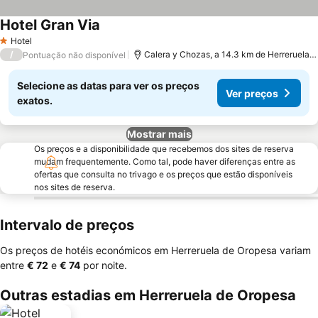
Hotel Gran Via
Ver preços
Hotel
1 Estrelas
/
Calera y Chozas, a 14.3 km de Herreruela 
Pontuação não disponível
Selecione as datas para ver os preços
Ver preços
exatos.
Mostrar mais
Os preços e a disponibilidade que recebemos dos sites de reserva
mudam frequentemente. Como tal, pode haver diferenças entre as
ofertas que consulta no trivago e os preços que estão disponíveis
nos sites de reserva.
Intervalo de preços
Os preços de hotéis económicos em Herreruela de Oropesa variam
entre
‎€ 72
e
‎€ 74
por noite.
Outras estadias em Herreruela de Oropesa