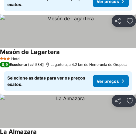
Ver preços
exatos.
Partilhar
Ad
Mesón de Lagartera
Ver preços
Hotel
3 Estrelas
8,9
Excelente
534
Lagartera, a 4.2 km de Herreruela de Oropesa
Selecione as datas para ver os preços
Ver preços
exatos.
Partilhar
Ad
La Almazara
Ver preços