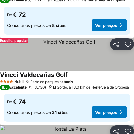
9,0
Excelente
7.215
Oropesa, a 6.6 km de Herreruela de Oropesa
€ 72
De
Consulte os preços de
8 sites
Ver preços
Escolha popular
Partilhar
Ad
Vincci Valdecañas Golf
Ver preços
Hotel
Perto de parques naturais
Ver preços
4 Estrelas
8,5
Excelente
3.730
El Gordo, a 13.0 km de Herreruela de Oropesa
€ 74
De
Consulte os preços de
21 sites
Ver preços