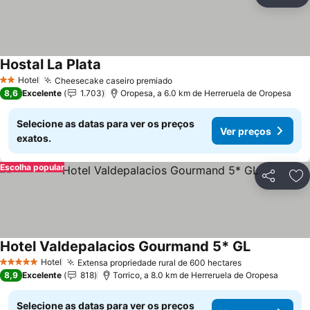
Partilhar
Ad
Hostal La Plata
Ver preços
Hotel
Cheesecake caseiro premiado
Ver preços
2 Estrelas
8,6
Excelente
1.703
Oropesa, a 6.0 km de Herreruela de Oropesa
Selecione as datas para ver os preços
Ver preços
exatos.
Escolha popular
Partilhar
Ad
Hotel Valdepalacios Gourmand 5* GL
Ver preços
Hotel
Extensa propriedade rural de 600 hectares
Ver preços
5 Estrelas
8,9
Excelente
818
Torrico, a 8.0 km de Herreruela de Oropesa
Selecione as datas para ver os preços