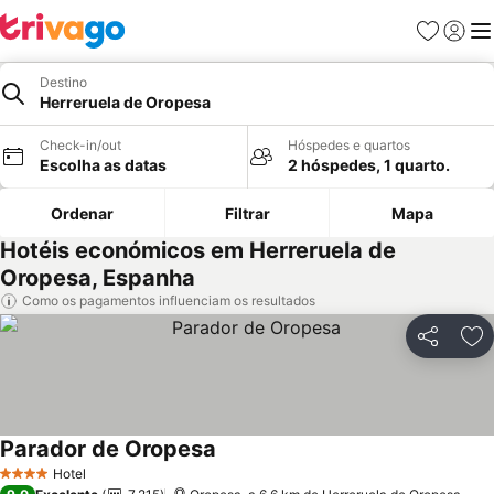
Favoritos
Iniciar
Me
Destino
Herreruela de Oropesa
Check-in/out
Hóspedes e quartos
Escolha as datas
2 hóspedes, 1 quarto.
Ordenar
Filtrar
Mapa
Hotéis económicos em Herreruela de
Oropesa, Espanha
Como os pagamentos influenciam os resultados
Partilhar
Ad
Parador de Oropesa
Ver preços
Hotel
4 Estrelas