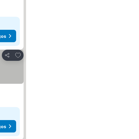
ços
Adicionar aos favoritos
Partilhar
ços