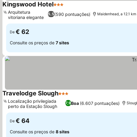
Kingswood Hotel
3 Estrelas
Arquitetura
(590 pontuações)
5,5
Maidenhead, a 12.1 k
vitoriana elegante
€ 62
De
Consulte os preços de
7 sites
Travelodge Slough
3 Estrelas
Localização privilegiada
Boa
(6.607 pontuações)
7,9
Sloug
perto da Estação Slough
€ 64
De
Consulte os preços de
8 sites