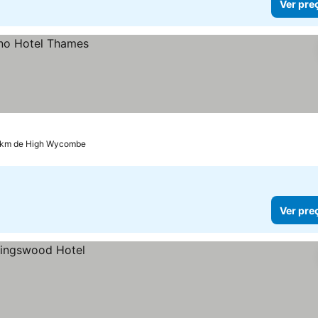
Ver pre
8 km de High Wycombe
Ver pre