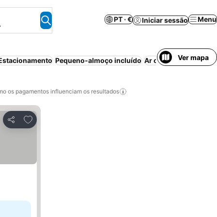
PT · €
Menu
Iniciar sessão
.
Ver mapa
Estacionamento
Pequeno-almoço incluído
Ar condicionado
Pisc
o os pagamentos influenciam os resultados
Adicionar aos favoritos
Partilhar