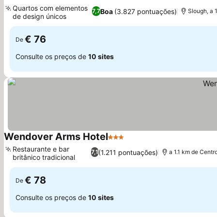
4 Estrelas
Quartos com elementos
Boa
(3.827 pontuações)
7,7
Slough, a
de design únicos
€ 76
De
Consulte os preços de
10 sites
Wendover Arms Hotel
3 Estrelas
Restaurante e bar
(1.211 pontuações)
7,1
a 1.1 km de Centr
britânico tradicional
€ 78
De
Consulte os preços de
10 sites