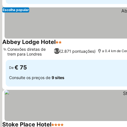
Escolha popular
Abbey Lodge Hotel
2 Estrelas
Conexões diretas de
(2.871 pontuações)
6,7
a 0.4 km de Ce
trem para Londres
€ 75
De
Consulte os preços de
9 sites
Stoke Place Hotel