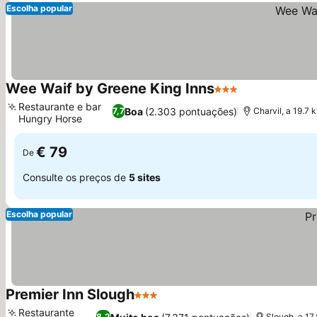
Escolha popular
Wee Waif by Greene King Inns
3 Estrelas
Restaurante e bar
Boa
(2.303 pontuações)
7,7
Charvil, a 19.
Hungry Horse
€ 79
De
Consulte os preços de
5 sites
Escolha popular
Premier Inn Slough
3 Estrelas
Restaurante
8,2
Slough, a 1