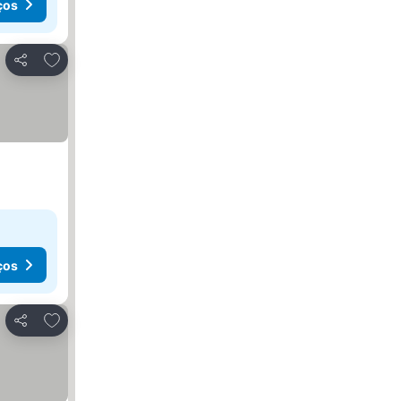
ços
Adicionar aos favoritos
Partilhar
ços
Adicionar aos favoritos
Partilhar