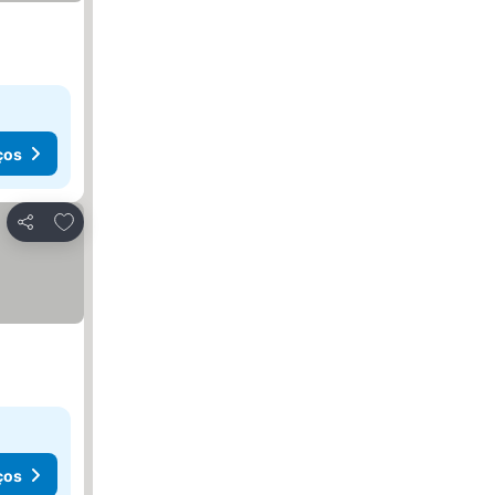
ços
Adicionar aos favoritos
Partilhar
ços