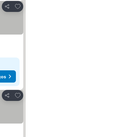
Adicionar aos favoritos
Partilhar
ços
Adicionar aos favoritos
Partilhar