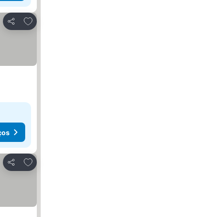
Adicionar aos favoritos
Partilhar
ços
Adicionar aos favoritos
Partilhar