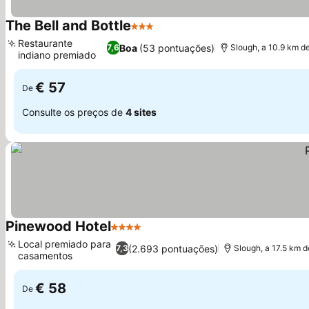
The Bell and Bottle
3 Estrelas
Restaurante
Boa
(53 pontuações)
7,6
Slough, a 10.9 km 
indiano premiado
€ 57
De
Consulte os preços de
4 sites
Pinewood Hotel
4 Estrelas
Local premiado para
(2.693 pontuações)
7,3
Slough, a 17.5 km
casamentos
€ 58
De