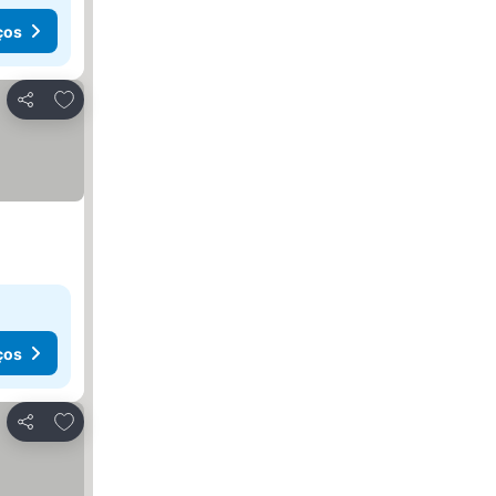
ços
Adicionar aos favoritos
Partilhar
ços
Adicionar aos favoritos
Partilhar