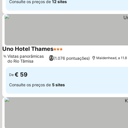
Consulte os preços de
12 sites
Uno Hotel Thames
3 Estrelas
Vistas panorâmicas
(1.076 pontuações)
7,1
Maidenhead, a 11.
do Rio Tâmisa
€ 59
De
Consulte os preços de
5 sites