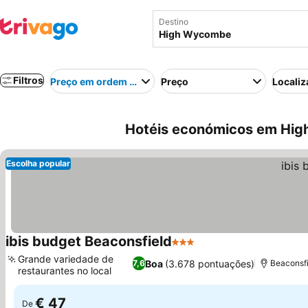
Destino
Filtros
Preço em ordem crescente
Preço
Localiz
Hotéis económicos em Hig
Escolha popular
ibis budget Beaconsfield
3 Estrelas
Grande variedade de
Boa
(3.678 pontuações)
7,6
Beaconsf
restaurantes no local
€ 47
De