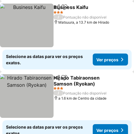
Business Kaifu
Partilhar
Adicionar aos favoritos
Ver preços
3 Estrelas
/
Pontuação não disponível
Matsuura, a 13.7 km de Hirado
Selecione as datas para ver os preços
Ver preços
exatos.
Hirado Tabiraonsen
Partilhar
Adicionar aos favoritos
Samson (Ryokan)
Ver preços
3 Estrelas
/
Pontuação não disponível
a 1.6 km de Centro da cidade
Selecione as datas para ver os preços
Ver preços
exatos.