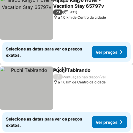
Hirado Kaijyo Hotel -
Partilhar
Adicionar aos favoritos
Vacation Stay 65797v
Ver preços
7,1
931
a 1.0 km de Centro da cidade
Selecione as datas para ver os preços
Ver preços
exatos.
Puchi Tabirando
Partilhar
Adicionar aos favoritos
Ver preço
/
Pontuação não disponível
a 1.6 km de Centro da cidade
Selecione as datas para ver os preços
Ver preços
exatos.