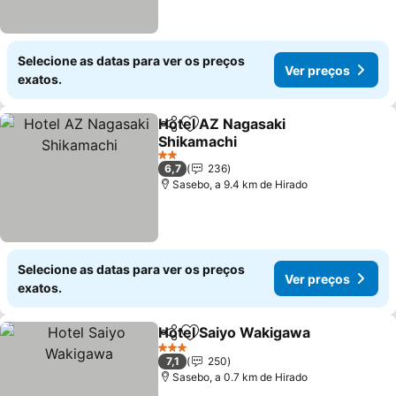
Selecione as datas para ver os preços
Ver preços
exatos.
Hotel AZ Nagasaki
Partilhar
Adicionar aos favoritos
Shikamachi
Ver preços
2 Estrelas
6,7
236
Sasebo, a 9.4 km de Hirado
Selecione as datas para ver os preços
Ver preços
exatos.
Hotel Saiyo Wakigawa
Partilhar
Adicionar aos favoritos
Ver 
3 Estrelas
7,1
250
Sasebo, a 0.7 km de Hirado