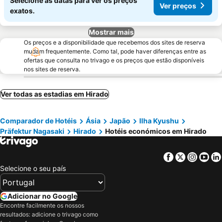
Selecione as datas para ver os preços
Ver preços
exatos.
Mostrar mais
Os preços e a disponibilidade que recebemos dos sites de reserva
mudam frequentemente. Como tal, pode haver diferenças entre as
ofertas que consulta no trivago e os preços que estão disponíveis
nos sites de reserva.
Ver todas as estadias em Hirado
Comparador de Hotéis
Ásia
Japão
Ilha Kyushu
Präfektur Nagasaki
Hirado
Hotéis económicos em Hirado
Facebook
Twitter
Insta
Yo
Selecione o seu país
Adicionar no Google
Encontre facilmente os nossos
resultados: adicione o trivago como