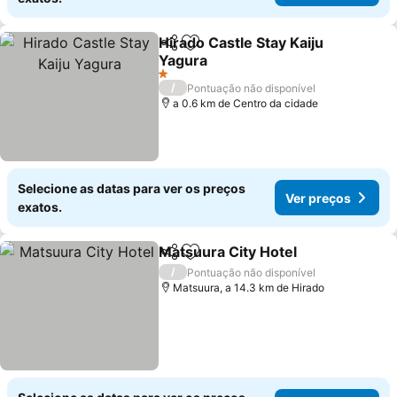
Hirado Castle Stay Kaiju
Partilhar
Adicionar aos favoritos
Yagura
Ver preços
1 Estrelas
/
Pontuação não disponível
a 0.6 km de Centro da cidade
Selecione as datas para ver os preços
Ver preços
exatos.
Matsuura City Hotel
Partilhar
Adicionar aos favoritos
Ver pr
/
Pontuação não disponível
Matsuura, a 14.3 km de Hirado