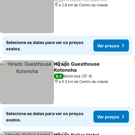
a 2.6 km de Centro da cidade
Selecione as datas para ver os preços
Ver preços
exatos.
Hirado Guesthouse
Partilhar
Adicionar aos favoritos
Kotonoha
Ver preços
8,2
Muito boa
9
a 0.5 km de Centro da cidade
Selecione as datas para ver os preços
Ver preços
exatos.