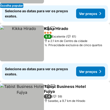
Escolha popular
Selecione as datas para ver os preços
Ver preços
exatos.
Kikka Hirado
Partilhar
Adicionar aos favoritos
Ver preços
3 Estrelas
9,8
Excelente
61
a 2.1 km de Centro da cidade
Privacidade exclusiva de cinco quartos
Ver 
Selecione as datas para ver os preços
Ver preços
exatos.
Tabist Business Hotel
Partilhar
Adicionar aos favoritos
Fujiya
Ver preços
7,4
59
Sasebo, a 9.7 km de Hirado