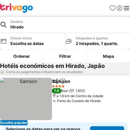
Favoritos
Iniciar
Me
Destino
Hirado
Check-in/out
Hóspedes e quartos
Escolha as datas
2 hóspedes, 1 quarto.
Ordenar
Filtrar
Mapa
Hotéis económicos em Hirado, Japão
Como os pagamentos influenciam os resultados
Samson
Partilhar
Adicionar aos favoritos
Ver preços
4 Estrelas
7,6
Boa
1.810
a 1.6 km de Centro da cidade
Perto do Castelo de Hirado
Ver preços
Escolha popular
Selecione as datas para ver os preços