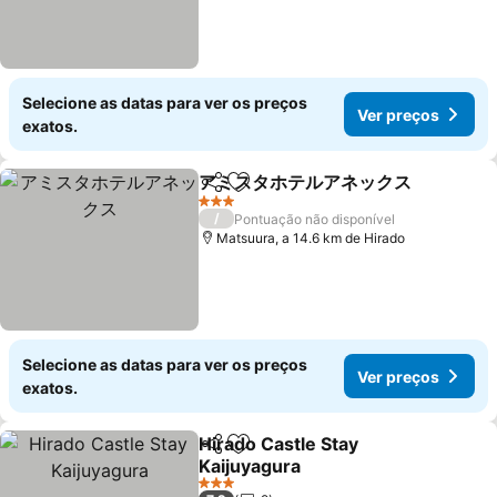
Selecione as datas para ver os preços
Ver preços
exatos.
アミスタホテルアネックス
Partilhar
Adicionar aos favoritos
V
3 Estrelas
/
Pontuação não disponível
Matsuura, a 14.6 km de Hirado
Selecione as datas para ver os preços
Ver preços
exatos.
Hirado Castle Stay
Partilhar
Adicionar aos favoritos
Kaijuyagura
Ver preços
3 Estrelas