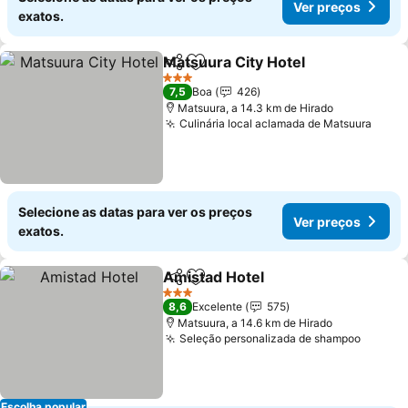
Ver preços
exatos.
Matsuura City Hotel
Partilhar
Adicionar aos favoritos
Ver pr
3 Estrelas
7,5
Boa
426
Matsuura, a 14.3 km de Hirado
Culinária local aclamada de Matsuura
Ver 
Selecione as datas para ver os preços
Ver preços
exatos.
Amistad Hotel
Partilhar
Adicionar aos favoritos
Ver preços
3 Estrelas
8,6
Excelente
575
Matsuura, a 14.6 km de Hirado
Seleção personalizada de shampoo
Ver pr
Escolha popular