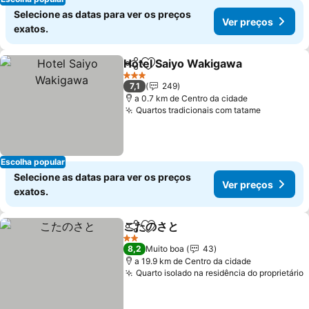
Selecione as datas para ver os preços
Ver preços
exatos.
Hotel Saiyo Wakigawa
Partilhar
Adicionar aos favoritos
Ver 
3 Estrelas
7,1
249
a 0.7 km de Centro da cidade
Quartos tradicionais com tatame
Ver preç
Escolha popular
Selecione as datas para ver os preços
Ver preços
exatos.
こたのさと
Partilhar
Adicionar aos favoritos
Ver preços
2 Estrelas
8,2
Muito boa
43
a 19.9 km de Centro da cidade
Quarto isolado na residência do proprietário
V