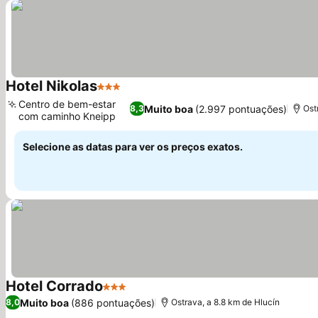
Hotel Nikolas
3 Estrelas
Centro de bem-estar
Muito boa
(2.997 pontuações)
8,3
Ost
com caminho Kneipp
Selecione as datas para ver os preços exatos.
Hotel Corrado
3 Estrelas
Muito boa
(886 pontuações)
8,0
Ostrava, a 8.8 km de Hlucín