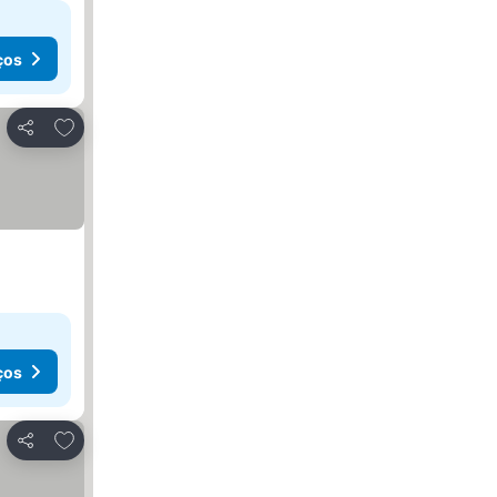
ços
Adicionar aos favoritos
Partilhar
ços
Adicionar aos favoritos
Partilhar