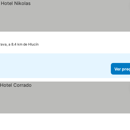
rava, a 8.4 km de Hlucín
Ver pre