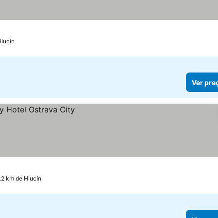
Hlucín
Ver pre
.2 km de Hlucín