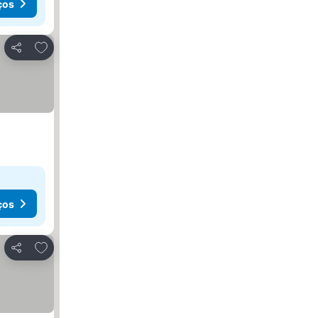
ços
Adicionar aos favoritos
Partilhar
ços
Adicionar aos favoritos
Partilhar