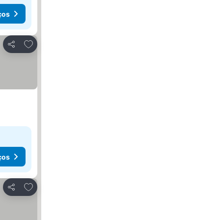
ços
Adicionar aos favoritos
Partilhar
ços
Adicionar aos favoritos
Partilhar