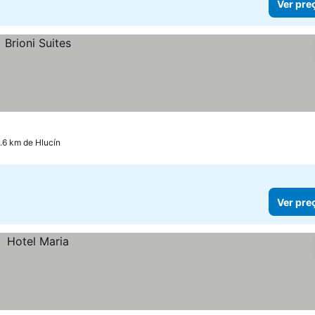
Ver pre
9.6 km de Hlucín
Ver pre