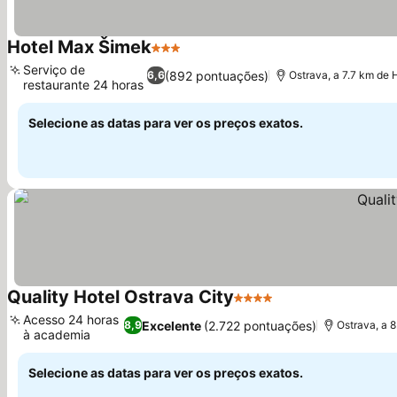
Hotel Max Šimek
3 Estrelas
Serviço de
(892 pontuações)
6,6
Ostrava, a 7.7 km de 
restaurante 24 horas
Selecione as datas para ver os preços exatos.
Quality Hotel Ostrava City
4 Estrelas
Acesso 24 horas
Excelente
(2.722 pontuações)
8,9
Ostrava, a 8
à academia
Selecione as datas para ver os preços exatos.