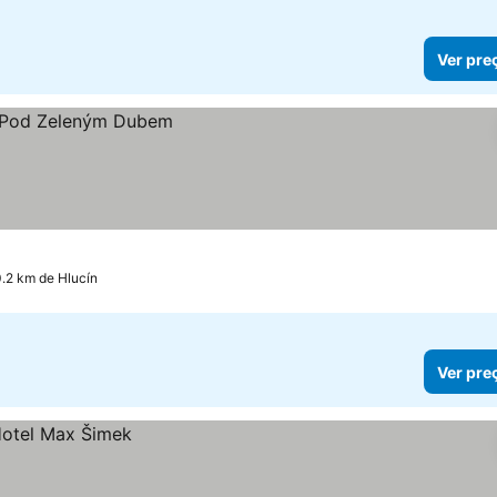
Ver pre
.2 km de Hlucín
Ver pre