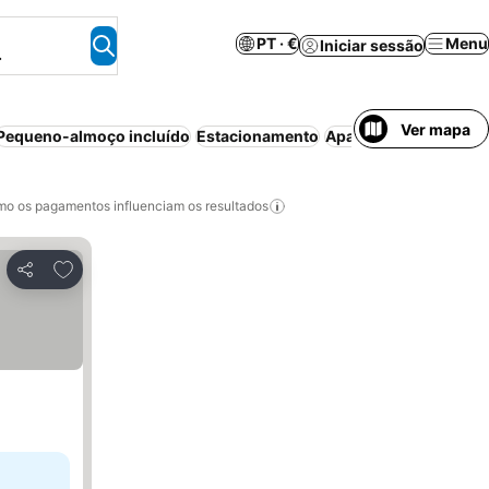
PT · €
Menu
Iniciar sessão
.
Ver mapa
Pequeno-almoço incluído
Estacionamento
Aparthotel
Cancelame
o os pagamentos influenciam os resultados
Adicionar aos favoritos
Partilhar