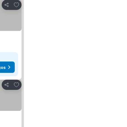
Adicionar aos favoritos
Partilhar
ços
Adicionar aos favoritos
Partilhar