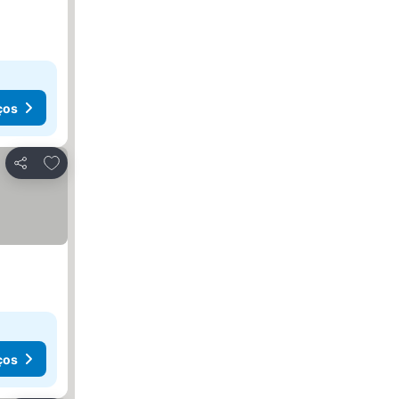
ços
Adicionar aos favoritos
Partilhar
ços