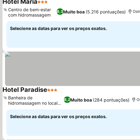
Hotel Maria
3 Estrelas
Centro de bem-estar
Muito boa
(5.216 pontuações)
8,3
Ost
com hidromassagem
Selecione as datas para ver os preços exatos.
Hotel Paradise
3 Estrelas
Banheira de
Muito boa
(284 pontuações)
8,2
O
hidromassagem no local
para relaxar
Selecione as datas para ver os preços exatos.