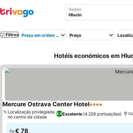
Destino
Filtros
Preço em ordem crescente
Preço
Localiz
Hotéis económicos em Hluc
Mercure Ostrava Center Hotel
4 Estrelas
Localização privilegiada
Excelente
(4.229 pontuações)
8,9
Os
no centro da cidade
€ 78
De