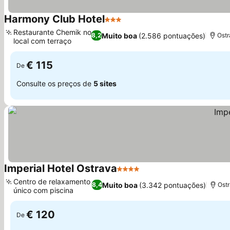
Harmony Club Hotel
3 Estrelas
Restaurante Chemik no
Muito boa
(2.586 pontuações)
8,2
Ostr
local com terraço
€ 115
De
Consulte os preços de
5 sites
Imperial Hotel Ostrava
4 Estrelas
Centro de relaxamento
Muito boa
(3.342 pontuações)
8,4
Ostr
único com piscina
€ 120
De