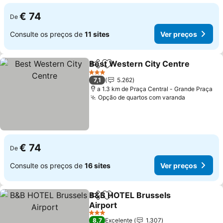
€ 74
De
Consulte os preços de
11 sites
Ver preços
Best Western City Centre
Partilhar
Adicionar aos favoritos
3 Estrelas
7,1
5.262
a 1.3 km de Praça Central - Grande Praça
Opção de quartos com varanda
€ 74
De
Consulte os preços de
16 sites
Ver preços
B&B HOTEL Brussels
Partilhar
Adicionar aos favoritos
Airport
3 Estrelas
8,7
Excelente
1.307