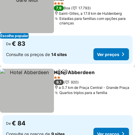
3 Estrelas
7,9
Boa
17.793
Saint-Gilles, a 17.9 km de Huldenberg
Estadias para famílias com opções para
crianças
Escolha popular
€ 83
De
Consulte os preços de
14 sites
Ver preços
Hotel Abberdeen
Partilhar
Adicionar aos favoritos
2 Estrelas
6,1
920
a 0.7 km de Praça Central - Grande Praça
Quartos triplos para a família
€ 84
De
Consulte os preços de
9 sites
Ver preços