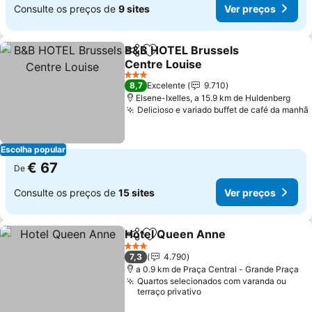
Consulte os preços de
9 sites
Ver preços
B&B HOTEL Brussels
Partilhar
Adicionar aos favoritos
Centre Louise
3 Estrelas
8,7
Excelente
9.710
Elsene-Ixelles, a 15.9 km de Huldenberg
Delicioso e variado buffet de café da manhã
Escolha popular
€ 67
De
Consulte os preços de
15 sites
Ver preços
Hotel Queen Anne
Partilhar
Adicionar aos favoritos
3 Estrelas
7,3
4.790
a 0.9 km de Praça Central - Grande Praça
Quartos selecionados com varanda ou
terraço privativo