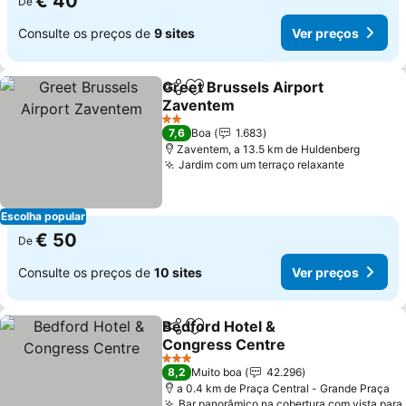
€ 40
De
Consulte os preços de
9 sites
Ver preços
Greet Brussels Airport
Partilhar
Adicionar aos favoritos
Zaventem
2 Estrelas
7,6
Boa
1.683
Zaventem, a 13.5 km de Huldenberg
Jardim com um terraço relaxante
Escolha popular
€ 50
De
Consulte os preços de
10 sites
Ver preços
Bedford Hotel &
Partilhar
Adicionar aos favoritos
Congress Centre
3 Estrelas
8,2
Muito boa
42.296
a 0.4 km de Praça Central - Grande Praça
Bar panorâmico na cobertura com vista para