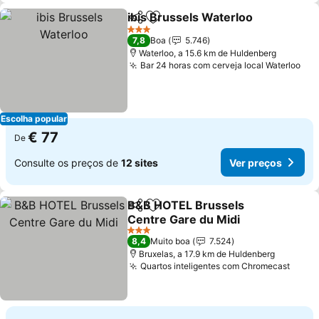
ibis Brussels Waterloo
Partilhar
Adicionar aos favoritos
3 Estrelas
7,8
Boa
5.746
Waterloo, a 15.6 km de Huldenberg
Bar 24 horas com cerveja local Waterloo
Escolha popular
€ 77
De
Consulte os preços de
12 sites
Ver preços
B&B HOTEL Brussels
Partilhar
Adicionar aos favoritos
Centre Gare du Midi
3 Estrelas
8,4
Muito boa
7.524
Bruxelas, a 17.9 km de Huldenberg
Quartos inteligentes com Chromecast