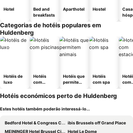
Hotel
Bed and
Aparthotel
Hostel
Casa
breakfasts
hósp
Categorias de hotéis populares em
Huldenberg
Hotéis de
Hotéis
Hotéis que
Hotéis
Hoté
luxo
com
permitem
com spa
com
piscinas
animais
esta
ment
Hotéis económicos perto de Huldenberg
Estes hotéis também poderão interessá-lo...
Bedford Hotel & Congress Centre
ibis Brussels off Grand Place
MEININGER Hotel Brussel City Center
Hotel Le Dome