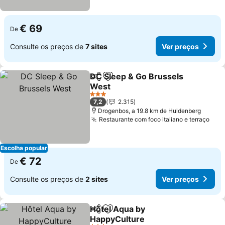
€ 69
De
Consulte os preços de
7 sites
Ver preços
DC Sleep & Go Brussels
Partilhar
Adicionar aos favoritos
West
3 Estrelas
7,2
2.315
Drogenbos, a 19.8 km de Huldenberg
Restaurante com foco italiano e terraço
Escolha popular
€ 72
De
Consulte os preços de
2 sites
Ver preços
Hôtel Aqua by
Partilhar
Adicionar aos favoritos
HappyCulture