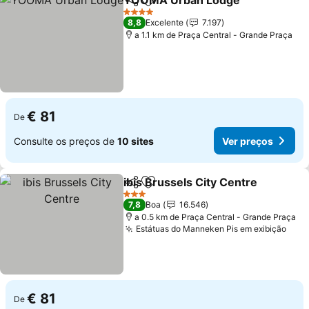
YOOMA Urban Lodge
Partilhar
Adicionar aos favoritos
4 Estrelas
8,8
Excelente
7.197
a 1.1 km de Praça Central - Grande Praça
€ 81
De
Consulte os preços de
10 sites
Ver preços
ibis Brussels City Centre
Partilhar
Adicionar aos favoritos
3 Estrelas
7,8
Boa
16.546
a 0.5 km de Praça Central - Grande Praça
Estátuas do Manneken Pis em exibição
€ 81
De