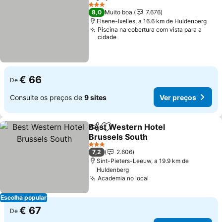
Partilhar
Adicionar aos favoritos
3 Estrelas
8,0
Muito boa
7.676
Elsene-Ixelles, a 16.6 km de Huldenberg
Piscina na cobertura com vista para a
cidade
€ 66
De
Consulte os preços de
9 sites
Ver preços
Best Western Hotel
Partilhar
Adicionar aos favoritos
Brussels South
3 Estrelas
7,2
2.606
Sint-Pieters-Leeuw, a 19.9 km de
Huldenberg
Academia no local
Escolha popular
€ 67
De