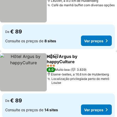
Leuven, a 9.0 km de Huldenberg
Café da manhã buffet com diversas opções
€ 89
De
Consulte os preços de
8 sites
Ver preços
Hôtel Argus by
Partilhar
Adicionar aos favoritos
happyCulture
3 Estrelas
8,0
Muito boa
3.839
Elsene-Ixelles, a 16.6 km de Huldenberg
Localização privilegiada perto do metrô
Louise
€ 89
De
Consulte os preços de
14 sites
Ver preços