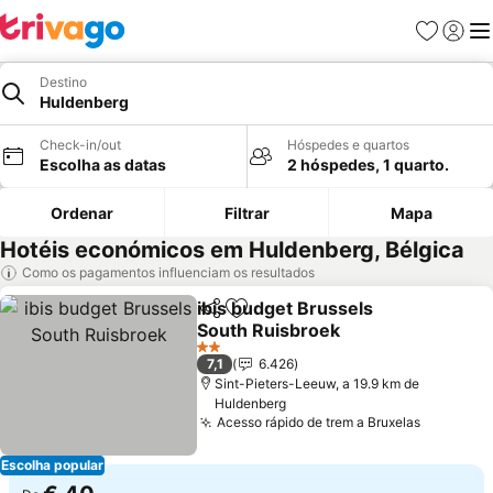
Favoritos
Iniciar
Me
Destino
Huldenberg
Check-in/out
Hóspedes e quartos
Escolha as datas
2 hóspedes, 1 quarto.
Ordenar
Filtrar
Mapa
Hotéis económicos em Huldenberg, Bélgica
Como os pagamentos influenciam os resultados
ibis budget Brussels
Partilhar
Adicionar aos favoritos
South Ruisbroek
2 Estrelas
7,1
6.426
Sint-Pieters-Leeuw, a 19.9 km de
Huldenberg
Acesso rápido de trem a Bruxelas
Escolha popular