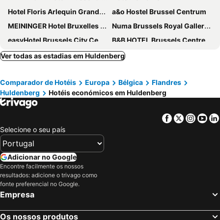
Hotel Floris Arlequin Grand-Place
a&o Hostel Brussel Centrum
MEININGER Hotel Bruxelles Gare Du Midi
Numa Brussels Royal Galleries
easyHotel Brussels City Centre
B&B HOTEL Brussels Centre Gare du Midi
Hotel Siru Brussels
ibis Brussels City Centre
Ver todas as estadias em Huldenberg
The Augustin
Hotel Mozart
Comparador de Hotéis
Europa
Bélgica
Flandres
Manos Stephanie Hotel
NH Collection Brussels Centre
Huldenberg
Hotéis económicos em Huldenberg
NH Brussels EU Berlaymont
Safestay Brussels Grand Place
Novotel Brussels City Centre
Novotel Brussels off Grand Place
Facebook
Twitter
Insta
Yo
Pullman Brussels Centre Midi
Latroupe Grand Place
Selecione o seu país
YOOMA Urban Lodge
NH Brussels Grand Place Arenberg
ibis budget Brussels South Ruisbroek
nhow Brussels Bloom
Adicionar no Google
Encontre facilmente os nossos
Best Western City Centre
Urban Yard Hotel
resultados: adicione o trivago como
Hotel Barry
Novotel Brussels Centre Midi Station
fonte preferencial no Google.
Empresa
Pentahotel Brussels Airport
Hotel Aviation
Aris Grand Place Hotel
Courtyard by Marriott Brussels
Os nossos produtos