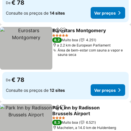
€ 78
De
Consulte os preços de
14 sites
Ver preços
Eurostars Montgomery
Partilhar
Adicionar aos favoritos
5 Estrelas
8,2
Muito boa
4.251
a 2.2 km de European Parliament
Área de bem-estar com sauna a vapor e
sauna seca
€ 78
De
Consulte os preços de
12 sites
Ver preços
Park Inn by Radisson
Partilhar
Adicionar aos favoritos
Brussels Airport
4 Estrelas
8,3
Muito boa
6.521
Machelen, a 14.0 km de Huldenberg