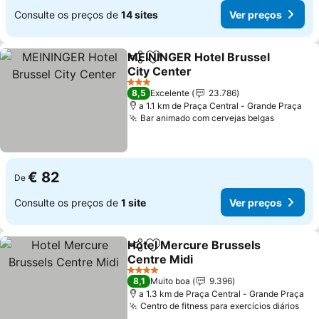
Consulte os preços de
14 sites
Ver preços
MEININGER Hotel Brussel
Partilhar
Adicionar aos favoritos
City Center
3 Estrelas
8,5
Excelente
23.786
a 1.1 km de Praça Central - Grande Praça
Bar animado com cervejas belgas
€ 82
De
Consulte os preços de
1 site
Ver preços
Hotel Mercure Brussels
Partilhar
Adicionar aos favoritos
Centre Midi
4 Estrelas
8,1
Muito boa
9.396
a 1.3 km de Praça Central - Grande Praça
Centro de fitness para exercícios diários