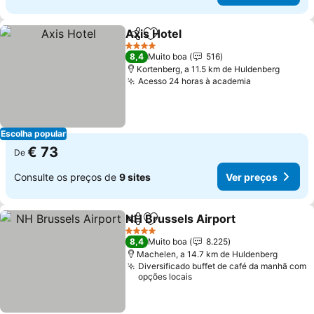
Axis Hotel
Partilhar
Adicionar aos favoritos
4 Estrelas
8,4
Muito boa
516
Kortenberg, a 11.5 km de Huldenberg
Acesso 24 horas à academia
Escolha popular
€ 73
De
Consulte os preços de
9 sites
Ver preços
NH Brussels Airport
Partilhar
Adicionar aos favoritos
4 Estrelas
8,4
Muito boa
8.225
Machelen, a 14.7 km de Huldenberg
Diversificado buffet de café da manhã com
opções locais