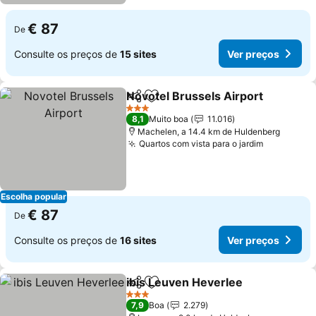
€ 87
De
Consulte os preços de
15 sites
Ver preços
Novotel Brussels Airport
Partilhar
Adicionar aos favoritos
3 Estrelas
8,1
Muito boa
11.016
Machelen, a 14.4 km de Huldenberg
Quartos com vista para o jardim
Escolha popular
€ 87
De
Consulte os preços de
16 sites
Ver preços
ibis Leuven Heverlee
Partilhar
Adicionar aos favoritos
3 Estrelas
7,9
Boa
2.279