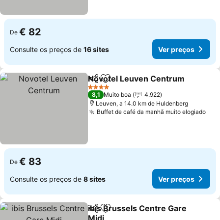
€ 82
De
Consulte os preços de
16 sites
Ver preços
Novotel Leuven Centrum
Partilhar
Adicionar aos favoritos
4 Estrelas
8,1
Muito boa
4.922
Leuven, a 14.0 km de Huldenberg
Buffet de café da manhã muito elogiado
€ 83
De
Consulte os preços de
8 sites
Ver preços
ibis Brussels Centre Gare
Partilhar
Adicionar aos favoritos
Midi