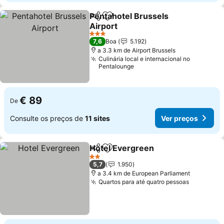
Pentahotel Brussels
Partilhar
Adicionar aos favoritos
Airport
3 Estrelas
7,6
Boa
5.192
a 3.3 km de Airport Brussels
Culinária local e internacional no
Pentalounge
€ 89
De
Consulte os preços de
11 sites
Ver preços
Hotel Evergreen
Partilhar
Adicionar aos favoritos
2 Estrelas
5,7
1.950
a 3.4 km de European Parliament
Quartos para até quatro pessoas