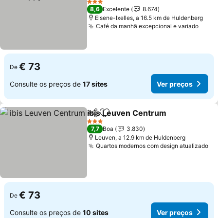
3 Estrelas
8,6
Excelente
8.674
Elsene-Ixelles, a 16.5 km de Huldenberg
Café da manhã excepcional e variado
€ 73
De
Consulte os preços de
17 sites
Ver preços
ibis Leuven Centrum
Partilhar
Adicionar aos favoritos
3 Estrelas
7,7
Boa
3.830
Leuven, a 12.9 km de Huldenberg
Quartos modernos com design atualizado
€ 73
De
Consulte os preços de
10 sites
Ver preços