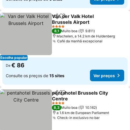
Van der Valk Hotel
Partilhar
Adicionar aos favoritos
Brussels Airport
4 Estrelas
8,1
Muito boa
9.811
Machelen, a 14.2 km de Huldenberg
Café da manhã excepcional
Escolha popular
€ 86
De
Consulte os preços de
15 sites
Ver preços
pentahotel Brussels City
Partilhar
Adicionar aos favoritos
Centre
4 Estrelas
8,3
Muito boa
10.162
a 1.6 km de European Parliament
Check-in exclusivo no bar