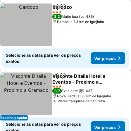
Cardozo
Partilhar
Adicionar aos favoritos
3 Estrelas
8,2
Muito boa
436
Parobé, a 7.3 km de Igrejinha
Selecione as datas para ver os preços
Ver preços
exatos.
Visconte Ditalia Hotel e
Partilhar
Adicionar aos favoritos
Eventos - Proximo a
Gramado
3 Estrelas
8,7
Excelente
437
Nova Hartz, a 6.6 km de Igrejinha
Vistas tranquilas da natureza
Escolha popular
Selecione as datas para ver os preços
Ver preços
exatos.