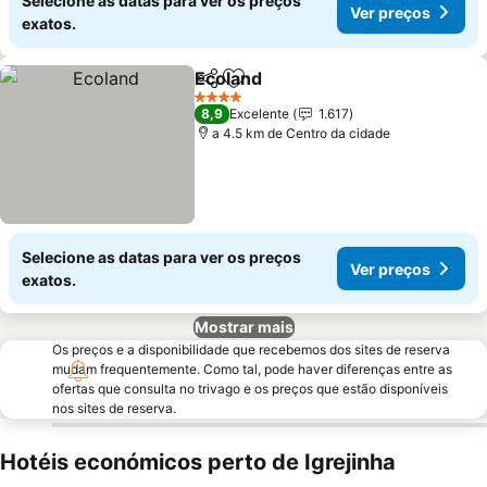
Selecione as datas para ver os preços
Ver preços
exatos.
Ecoland
Partilhar
Adicionar aos favoritos
4 Estrelas
8,9
Excelente
1.617
a 4.5 km de Centro da cidade
Selecione as datas para ver os preços
Ver preços
exatos.
Mostrar mais
Os preços e a disponibilidade que recebemos dos sites de reserva
mudam frequentemente. Como tal, pode haver diferenças entre as
ofertas que consulta no trivago e os preços que estão disponíveis
nos sites de reserva.
Hotéis económicos perto de Igrejinha