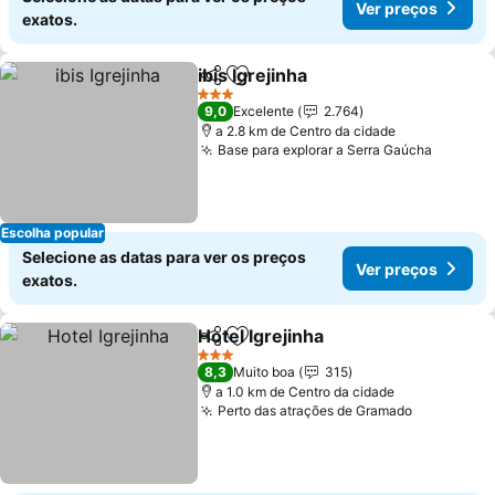
Ver preços
exatos.
ibis Igrejinha
Partilhar
Adicionar aos favoritos
3 Estrelas
9,0
Excelente
2.764
a 2.8 km de Centro da cidade
Base para explorar a Serra Gaúcha
Escolha popular
Selecione as datas para ver os preços
Ver preços
exatos.
Hotel Igrejinha
Partilhar
Adicionar aos favoritos
3 Estrelas
8,3
Muito boa
315
a 1.0 km de Centro da cidade
Perto das atrações de Gramado