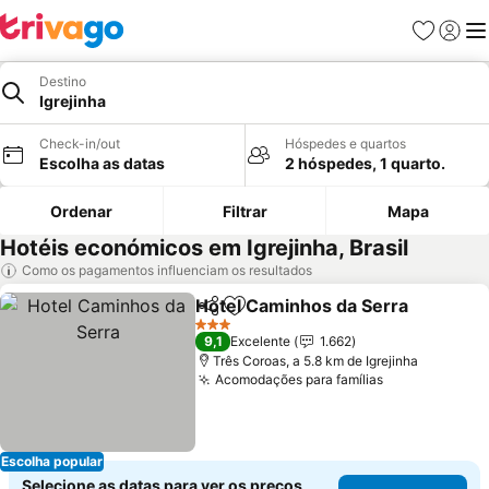
Favoritos
Iniciar
Me
Destino
Igrejinha
Check-in/out
Hóspedes e quartos
Escolha as datas
2 hóspedes, 1 quarto.
Ordenar
Filtrar
Mapa
Hotéis económicos em Igrejinha, Brasil
Como os pagamentos influenciam os resultados
Hotel Caminhos da Serra
Partilhar
Adicionar aos favoritos
3 Estrelas
9,1
Excelente
1.662
Três Coroas, a 5.8 km de Igrejinha
Acomodações para famílias
Escolha popular
Selecione as datas para ver os preços