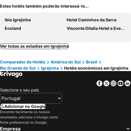
Estes hotéis também poderão interessá-lo...
ibis Igrejinha
Hotel Caminhos da Serra
Ecoland
Visconte Ditalia Hotel e Eventos - Proximo a Gramado
Ver todas as estadias em Igrejinha
Comparador de Hotéis
América do Sul
Brasil
Rio Grande do Sul
Igrejinha
Hotéis económicos em Igrejinha
Facebook
Twitter
Insta
Yo
Selecione o seu país
Adicionar no Google
Encontre facilmente os nossos
resultados: adicione o trivago como
fonte preferencial no Google.
Empresa