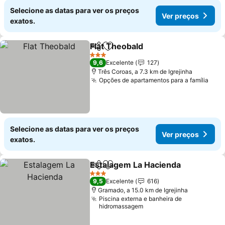
Selecione as datas para ver os preços
Ver preços
exatos.
Flat Theobald
Partilhar
Adicionar aos favoritos
3 Estrelas
9,6
Excelente
127
Três Coroas, a 7.3 km de Igrejinha
Opções de apartamentos para a família
Selecione as datas para ver os preços
Ver preços
exatos.
Estalagem La Hacienda
Partilhar
Adicionar aos favoritos
3 Estrelas
9,5
Excelente
616
Gramado, a 15.0 km de Igrejinha
Piscina externa e banheira de
hidromassagem