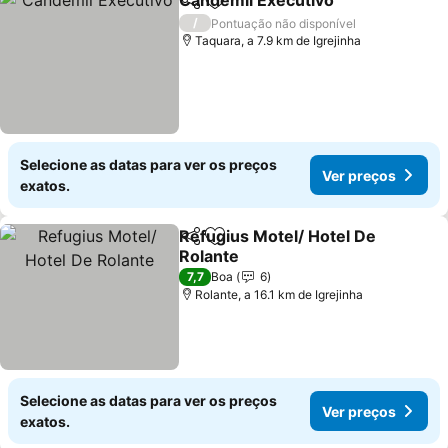
Candemil Executivo
Partilhar
Adicionar aos favoritos
/
Pontuação não disponível
Taquara, a 7.9 km de Igrejinha
Selecione as datas para ver os preços
Ver preços
exatos.
Refugius Motel/ Hotel De
Partilhar
Adicionar aos favoritos
Rolante
7,7
Boa
6
Rolante, a 16.1 km de Igrejinha
Selecione as datas para ver os preços
Ver preços
exatos.